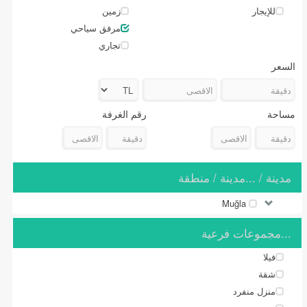
للإيجار
زمین
مرفق سياحي
تجاري
السعر
مساحة
رقم الغرفة
مدينة / ...مدينة / منطقة
Muğla
...مجموعات فرعية
فيلا
شقة
منزل منفرد