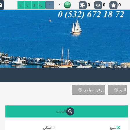
0
0
0
£
€
$
TL
*
للبيع
مرفق سياحي
البحث
للبيع
سكن