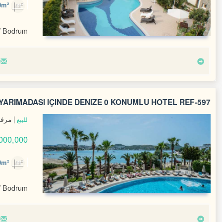
2,000m²
/ Bodrum
ARIMADASI IÇINDE DENIZE 0 KONUMLU HOTEL REF-597
مرفق
للبيع
000,000 €
4,500m²
/ Bodrum