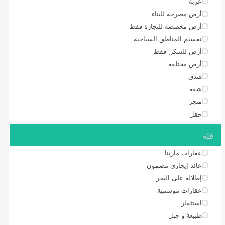
عزبة
أرض مصرحة للبناء
أرض مخصصة للتجارة فقط
تقسيم المناطق السياحية
أرض للسكن فقط
أرض مختلفة
فندق
شقة
متجر
حقل
فئة
عقارات مارينا
عائد إيجارى مضمون
إطلالة على البحر
عقارات موسمية
استثمار
طبيعة و جبل