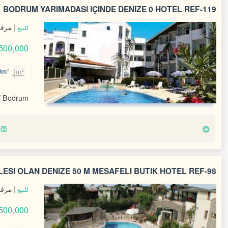
BODRUM YARIMADASI İÇİNDE DENİZE 0 HOTEL REF-119
مرفق
للبيع
500,000 $
1,420m²
/ Bodrum
ESI OLAN DENIZE 50 M MESAFELI BUTIK HOTEL REF-98
مرفق
للبيع
500,000 $