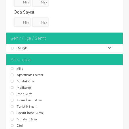
Oda Sayısı
Şehir / İlçe / Semt
Muğla
Alt Gruplar
Villa
Apartman Dairesi
Müstakil Ev
Malikane
İmarli Arsa
Ticari İmarlı Arsa
Turistik İmarlı
Konut İmarlı Arsa
Muhtelif Arsa
Otel