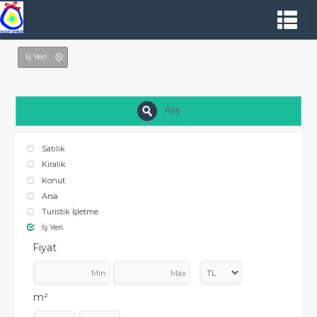
İş Yeri
Ara
Satılık
Kiralık
Konut
Arsa
Turistik İşletme
İş Yeri
Fiyat
m²