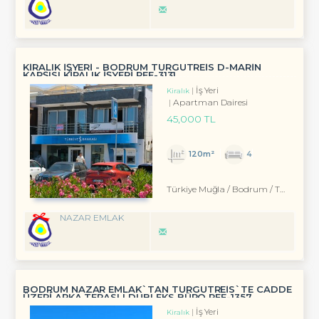
KİRALIK İŞYERİ - BODRUM TURGUTREİS D-MARİN
KARŞISI KİRALIK İŞYERİ REF-3131
İş Yeri
Kiralık
Apartman Dairesi
45,000 TL
120m²
4
Türkiye Muğla / Bodrum
/ Turgutreis
NAZAR EMLAK
BODRUM NAZAR EMLAK`TAN TURGUTREİS`TE CADDE
ÜZERİ ARKA TERASLI DUBLEKS BÜRO REF-1357
İş Yeri
Kiralık