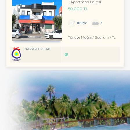
Apartman Dairesi
50,000 TL
180m²
3
Türkiye Muğla / Bodrum
/ Turgutreis
NAZAR EMLAK