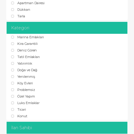
Apartman Dairesi
Dükkan
Tarla
Kategori
Marina Emlakları
Kira Garantili
Deniz Gören
Tatil Emlakları
Yatırımlık
Doğa ve Dağ
Yenilenmiş
Köy Evleri
Problemsiz
Özel Yapım
Luks Emlaklar
Ticari
Konut
İlan Sahibi