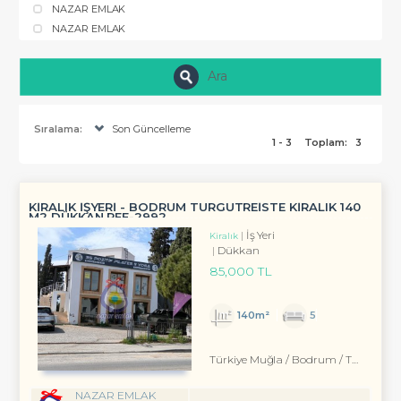
NAZAR EMLAK
NAZAR EMLAK
Ara
Sıralama:
Son Güncelleme
1 - 3
Toplam:
3
KİRALIK İŞYERİ - BODRUM TURGUTREİSTE KİRALIK 140
M2 DÜKKAN REF-2992
İş Yeri
Kiralık
Dükkan
85,000 TL
140m²
5
Türkiye Muğla / Bodrum
/ Turgutreis
NAZAR EMLAK