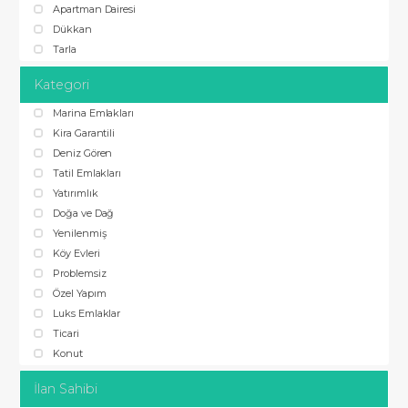
Apartman Dairesi
Dükkan
Tarla
Kategori
Marina Emlakları
Kira Garantili
Deniz Gören
Tatil Emlakları
Yatırımlık
Doğa ve Dağ
Yenilenmiş
Köy Evleri
Problemsiz
Özel Yapım
Luks Emlaklar
Ticari
Konut
İlan Sahibi