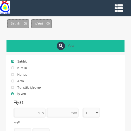
Satılık
İş Yeri
Ara
Satılık
Kiralık
Konut
Arsa
Turistik İşletme
İş Yeri
Fiyat
m²