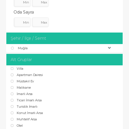
Oda Sayısı
Şehir / İlçe / Semt
Muğla
Alt Gruplar
Villa
Apartman Dairesi
Müstakil Ev
Malikane
İmarli Arsa
Ticari İmarlı Arsa
Turistik İmarlı
Konut İmarlı Arsa
Muhtelif Arsa
Otel