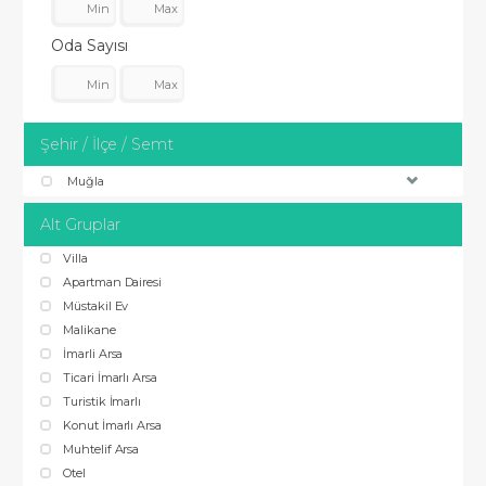
Oda Sayısı
Şehir / İlçe / Semt
Muğla
Alt Gruplar
Villa
Apartman Dairesi
Müstakil Ev
Malikane
İmarli Arsa
Ticari İmarlı Arsa
Turistik İmarlı
Konut İmarlı Arsa
Muhtelif Arsa
Otel