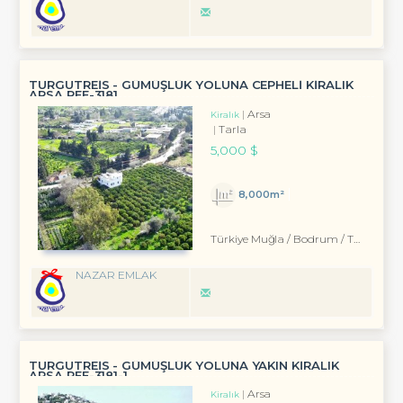
TURGUTREİS - GÜMÜŞLÜK YOLUNA CEPHELİ KİRALIK
ARSA REF-3181
Arsa
Kiralık
Tarla
5,000 $
8,000m²
Türkiye Muğla / Bodrum
/ Turgutreis
NAZAR EMLAK
TURGUTREİS - GÜMÜŞLÜK YOLUNA YAKIN KİRALIK
ARSA REF-3181-1
Arsa
Kiralık