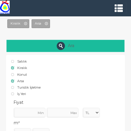
Kiralık
Arsa
Ara
Satılık
Kiralık
Konut
Arsa
Turistik İşletme
İş Yeri
Fiyat
m²