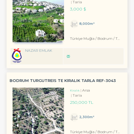
Tarla
3,000 $
8,000m²
Türkiye Muğla / Bodrum
/ Turgutreis
NAZAR EMLAK
BODRUM TURGUTREIS TE KIRALIK TARLA REF-3043
Arsa
Kiralık
Tarla
250,000 TL
2,300m²
Türkiye Muğla / Bodrum
/ Turgutreis