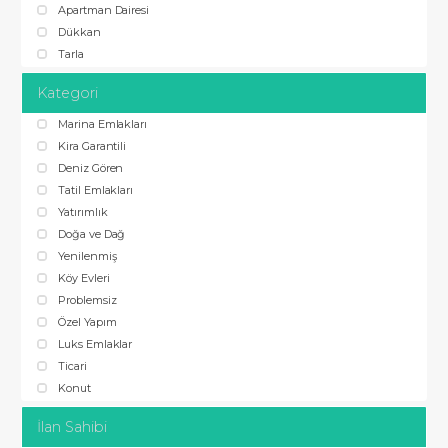
Apartman Dairesi
Dükkan
Tarla
Kategori
Marina Emlakları
Kira Garantili
Deniz Gören
Tatil Emlakları
Yatırımlık
Doğa ve Dağ
Yenilenmiş
Köy Evleri
Problemsiz
Özel Yapım
Luks Emlaklar
Ticari
Konut
İlan Sahibi