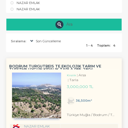
NAZAR EMLAK
NAZAR EMLAK
Ara
Sıralama:
Son Güncelleme
1 - 4
Toplam:
4
BODRUM TURGUTREIS TE EKOLOJIK TARIM VE
TURIZME UYGUN KIRALIK TARLA REF-2804
Arsa
Kiralık
Tarla
3,000,000 TL
36,500m²
Türkiye Muğla / Bodrum
/ Turgutreis
NAZAR EMLAK