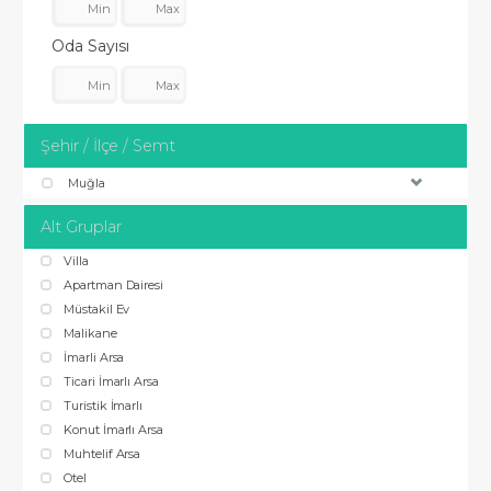
Oda Sayısı
Şehir / İlçe / Semt
Muğla
Alt Gruplar
Villa
Apartman Dairesi
Müstakil Ev
Malikane
İmarli Arsa
Ticari İmarlı Arsa
Turistik İmarlı
Konut İmarlı Arsa
Muhtelif Arsa
Otel