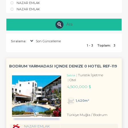
NAZAR EMLAK
NAZAR EMLAK
Ara
Sıralama:
Son Güncelleme
1 - 3
Toplam:
3
BODRUM YARIMADASI İÇİNDE DENİZE 0 HOTEL REF-119
Turistik İşletme
Satılık
Otel
4,500,000 $
1,420m²
Türkiye Muğla / Bodrum
NAZAR EMLAK