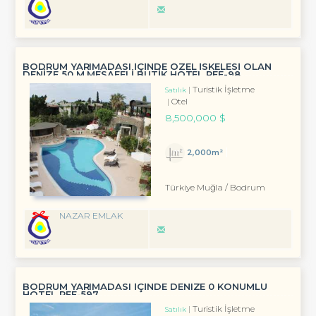
BODRUM YARIMADASI IÇINDE ÖZEL ISKELESI OLAN
DENIZE 50 M MESAFELI BUTIK HOTEL REF-98
Turistik İşletme
Satılık
Otel
8,500,000 $
2,000m²
Türkiye Muğla / Bodrum
NAZAR EMLAK
BODRUM YARIMADASI IÇINDE DENIZE 0 KONUMLU
HOTEL REF-597
Turistik İşletme
Satılık