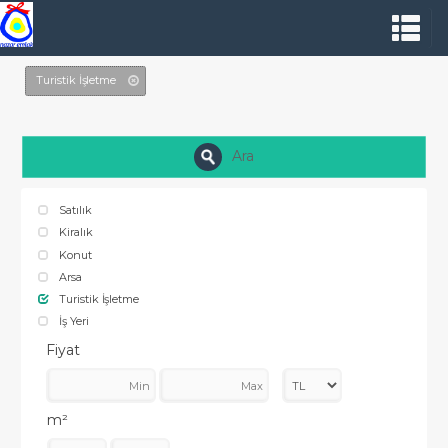
Turistik İşletme
Ara
Satılık
Kiralık
Konut
Arsa
Turistik İşletme
İş Yeri
Fiyat
m²