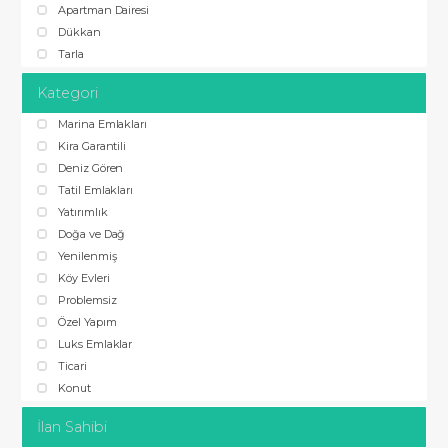
Apartman Dairesi
Dükkan
Tarla
Kategori
Marina Emlakları
Kira Garantili
Deniz Gören
Tatil Emlakları
Yatırımlık
Doğa ve Dağ
Yenilenmiş
Köy Evleri
Problemsiz
Özel Yapım
Luks Emlaklar
Ticari
Konut
İlan Sahibi