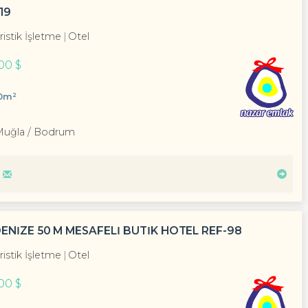
19
ristik İşletme
Otel
00 $
0m²
Muğla / Bodrum
ENIZE 50 M MESAFELI BUTIK HOTEL REF-98
ristik İşletme
Otel
00 $