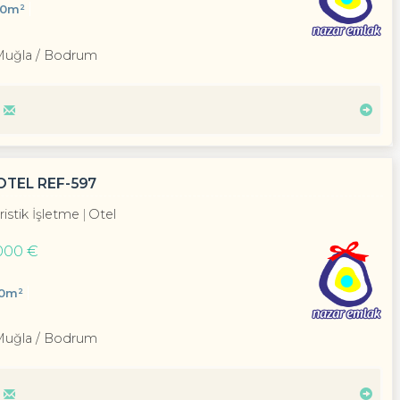
00m²
Muğla / Bodrum
OTEL REF-597
ristik İşletme
Otel
000 €
00m²
Muğla / Bodrum