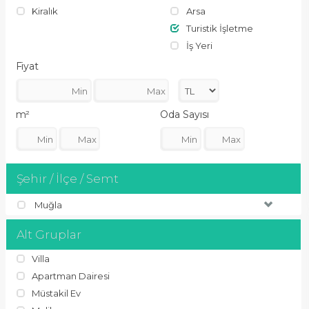
Kiralık
Arsa
Turistik İşletme
İş Yeri
Fiyat
m²
Oda Sayısı
Şehir / İlçe / Semt
Muğla
Alt Gruplar
Villa
Apartman Dairesi
Müstakil Ev