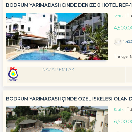
BODRUM YARIMADASI İÇİNDE DENİZE 0 HOTEL REF-1
Tu
Satılık
4,500,0
1,42
Türkiye 
NAZAR EMLAK
BODRUM YARIMADASI IÇINDE ÖZEL ISKELESI OLAN D
Tu
Satılık
8,500,0