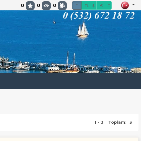
0
0
0
*
TL
$
€
£
1 - 3
Toplam:
3