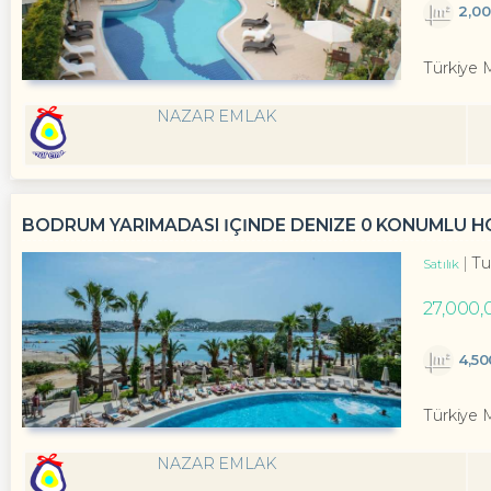
2,0
Türkiye 
NAZAR EMLAK
BODRUM YARIMADASI IÇINDE DENIZE 0 KONUMLU H
Tu
Satılık
27,000,
4,5
Türkiye 
NAZAR EMLAK