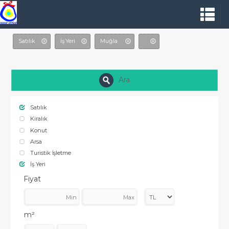
Satılık
İş Yeri
Muğla
Ara
Satılık
Kiralık
Konut
Arsa
Turistik İşletme
İş Yeri
Fiyat
m²