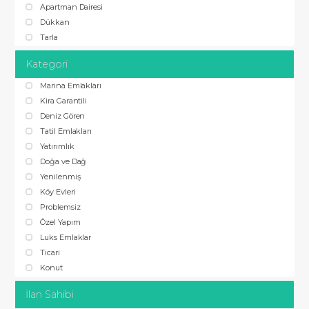
Apartman Dairesi
Dükkan
Tarla
Kategori
Marina Emlakları
Kira Garantili
Deniz Gören
Tatil Emlakları
Yatırımlık
Doğa ve Dağ
Yenilenmiş
Köy Evleri
Problemsiz
Özel Yapım
Luks Emlaklar
Ticari
Konut
İlan Sahibi