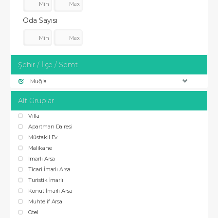
Oda Sayısı
Şehir / İlçe / Semt
Muğla
Alt Gruplar
Villa
Apartman Dairesi
Müstakil Ev
Malikane
İmarli Arsa
Ticari İmarlı Arsa
Turistik İmarlı
Konut İmarlı Arsa
Muhtelif Arsa
Otel