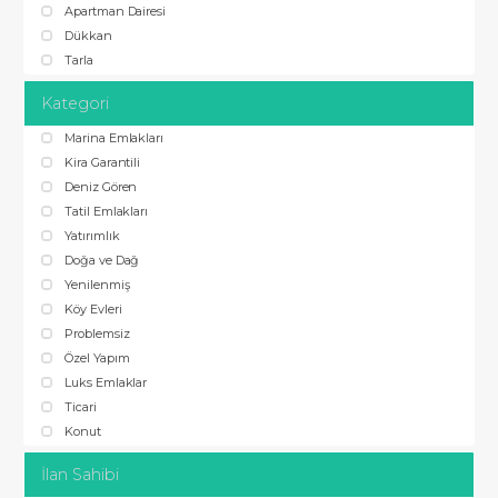
Apartman Dairesi
Dükkan
Tarla
Kategori
Marina Emlakları
Kira Garantili
Deniz Gören
Tatil Emlakları
Yatırımlık
Doğa ve Dağ
Yenilenmiş
Köy Evleri
Problemsiz
Özel Yapım
Luks Emlaklar
Ticari
Konut
İlan Sahibi