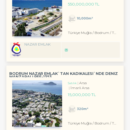
550,000,000 TL
10,000m²
Türkiye Muğla / Bodrum
/ Turgutreis
NAZAR EMLAK
BODRUM NAZAR EMLAK`TAN KADIKALESİ`NDE DENİZ
MANZARALI REF-1353
Arsa
Satılık
İmarli Arsa
15,000,000 TL
320m²
Türkiye Muğla / Bodrum
/ Turgutreis