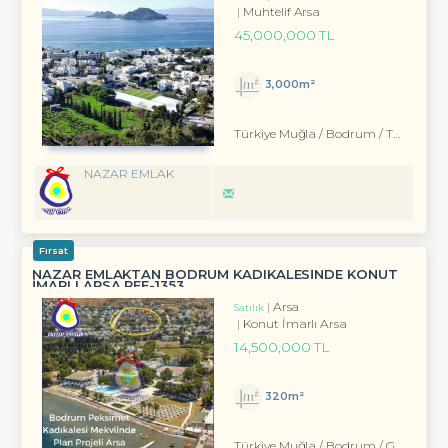
Muhtelif Arsa
45,000,000 TL
3,000m²
Türkiye Muğla / Bodrum
/ Turgutreis
NAZAR EMLAK
Fırsat
NAZAR EMLAKTAN BODRUM KADIKALESINDE KONUT
IMARLI ARSA REF-1353
Arsa
Satılık
Konut İmarlı Arsa
14,500,000 TL
320m²
Türkiye Muğla / Bodrum
/ Gümüşlük