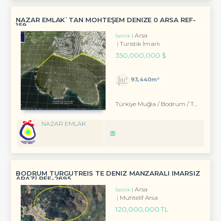
NAZAR EMLAK`TAN MOHTEŞEM DENİZE 0 ARSA REF-
159
Arsa
Satılık
Turistik İmarlı
350,000,000 $
93,440m²
Türkiye Muğla / Bodrum
/ Turgutreis
NAZAR EMLAK
BODRUM TURGUTREİS TE DENİZ MANZARALI İMARSIZ
ARAZİ REF-2695
Arsa
Satılık
Muhtelif Arsa
120,000,000 TL