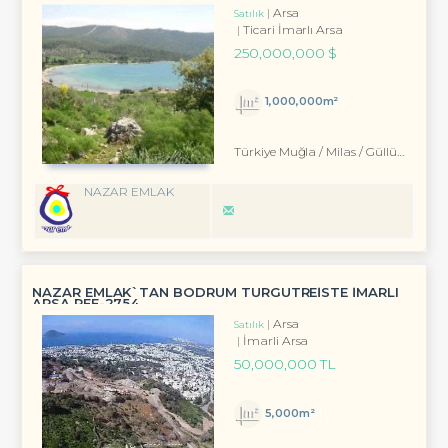
Arsa
Satılık
Ticari İmarlı Arsa
250,000,000 $
1,000,000m²
Türkiye Muğla / Milas
/ Güllük
/ Kıyı
NAZAR EMLAK
NAZAR EMLAK`TAN BODRUM TURGUTREİSTE İMARLI
ARSA REF-2754
Arsa
Satılık
İmarli Arsa
50,000,000 TL
5,000m²