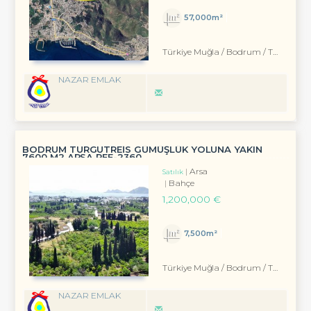
57,000m²
Türkiye Muğla / Bodrum
/ Turgutreis
NAZAR EMLAK
BODRUM TURGUTREIS GÜMÜŞLÜK YOLUNA YAKIN
7600 M2 ARSA REF-2360
Arsa
Satılık
Bahçe
1,200,000 €
7,500m²
Türkiye Muğla / Bodrum
/ Turgutreis
NAZAR EMLAK