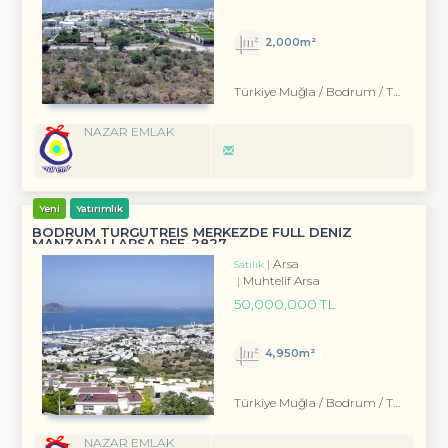
2,000m²
Türkiye Muğla / Bodrum
/ Turgutreis
NAZAR EMLAK
Yeni
Yatırımlık
BODRUM TURGUTREİS MERKEZDE FULL DENİZ
MANZARALI ARSA REF-2827
Arsa
Satılık
Muhtelif Arsa
50,000,000 TL
4,950m²
Türkiye Muğla / Bodrum
/ Turgutreis
NAZAR EMLAK