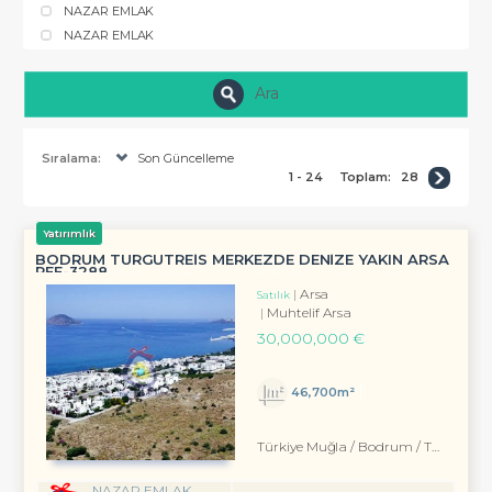
NAZAR EMLAK
NAZAR EMLAK
Ara
Sıralama:
Son Güncelleme
1 - 24
Toplam:
28
Yatırımlık
BODRUM TURGUTREİS MERKEZDE DENİZE YAKIN ARSA
REF-3288
Arsa
Satılık
Muhtelif Arsa
30,000,000 €
46,700m²
Türkiye Muğla / Bodrum
/ Turgutreis
NAZAR EMLAK