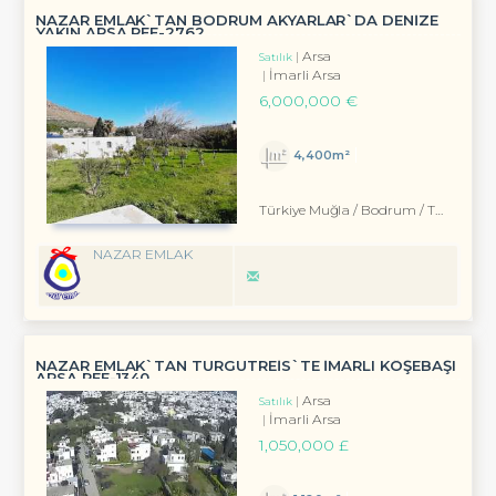
NAZAR EMLAK`TAN BODRUM AKYARLAR`DA DENİZE
YAKIN ARSA REF-2762
Arsa
Satılık
İmarli Arsa
6,000,000 €
4,400m²
Türkiye Muğla / Bodrum
/ Turgutreis
NAZAR EMLAK
NAZAR EMLAK`TAN TURGUTREİS`TE İMARLI KÖŞEBAŞI
ARSA REF-1340
Arsa
Satılık
İmarli Arsa
1,050,000 £