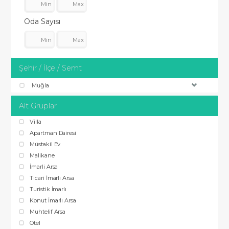
Oda Sayısı
Şehir / İlçe / Semt
Muğla
Alt Gruplar
Villa
Apartman Dairesi
Müstakil Ev
Malikane
İmarli Arsa
Ticari İmarlı Arsa
Turistik İmarlı
Konut İmarlı Arsa
Muhtelif Arsa
Otel