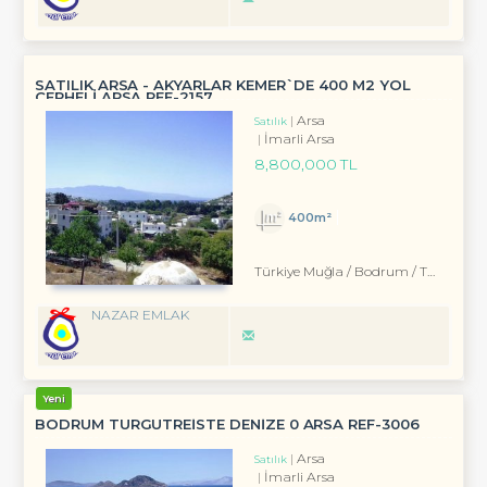
SATILIK ARSA - AKYARLAR KEMER`DE 400 M2 YOL
CEPHELİ ARSA REF-2157
Arsa
Satılık
İmarli Arsa
8,800,000 TL
400m²
Türkiye Muğla / Bodrum
/ Turgutreis
NAZAR EMLAK
Yeni
BODRUM TURGUTREİSTE DENİZE 0 ARSA REF-3006
Arsa
Satılık
İmarli Arsa