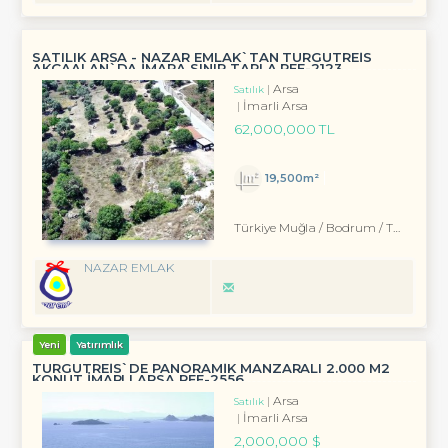
SATILIK ARSA - NAZAR EMLAK`TAN TURGUTREIS
AKÇAALAN`DA İMARA SINIR TARLA REF-2123
Arsa
Satılık
İmarli Arsa
62,000,000 TL
19,500m²
Türkiye Muğla / Bodrum
/ Turgutreis
NAZAR EMLAK
Yeni
Yatırımlık
TURGUTREIS`DE PANORAMIK MANZARALI 2.000 M2
KONUT İMARLI ARSA REF-2556
Arsa
Satılık
İmarli Arsa
2,000,000 $