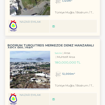
1,120m²
Türkiye Muğla / Bodrum
/ Turgutreis
NAZAR EMLAK
BODRUM TURGUTREİS MERKEZDE DENİZ MANZARALI
ARSA REF-2987
Arsa
Satılık
Muhtelif Arsa
180,000,000 TL
12,000m²
Türkiye Muğla / Bodrum
/ Turgutreis
NAZAR EMLAK