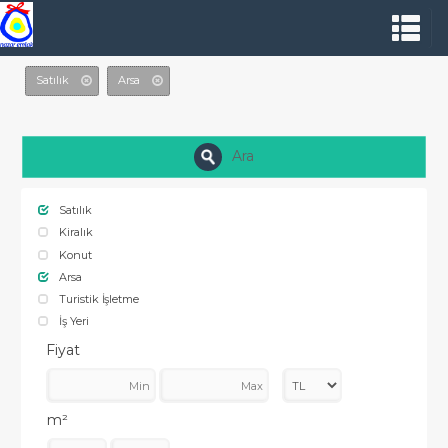
Satılık
Arsa
Ara
Satılık
Kiralık
Konut
Arsa
Turistik İşletme
İş Yeri
Fiyat
m²