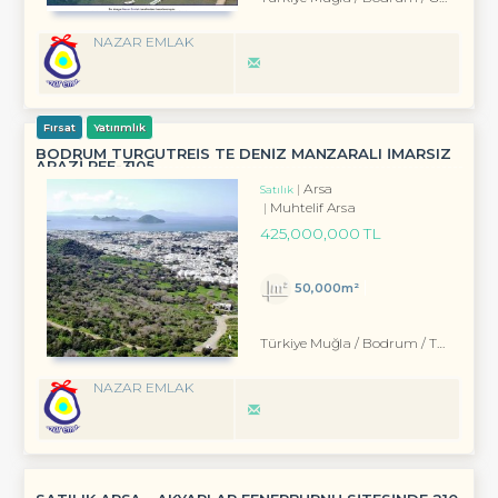
NAZAR EMLAK
Fırsat
Yatırımlık
BODRUM TURGUTREİS TE DENİZ MANZARALI İMARSIZ
ARAZİ REF-3105
Arsa
Satılık
Muhtelif Arsa
425,000,000 TL
50,000m²
Türkiye Muğla / Bodrum
/ Turgutreis
NAZAR EMLAK