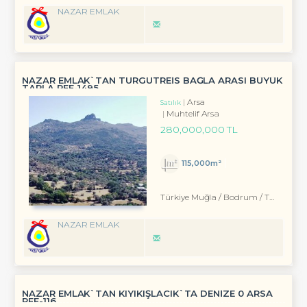
NAZAR EMLAK
NAZAR EMLAK`TAN TURGUTREİS BAĞLA ARASI BÜYÜK
TARLA REF-1495
Arsa
Satılık
Muhtelif Arsa
280,000,000 TL
115,000m²
Türkiye Muğla / Bodrum
/ Turgutreis
NAZAR EMLAK
NAZAR EMLAK`TAN KIYIKIŞLACIK`TA DENİZE 0 ARSA
REF-116