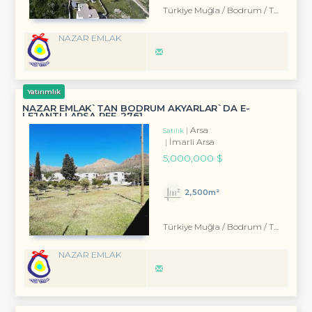
Türkiye Muğla / Bodrum
/ Turgutreis
NAZAR EMLAK
Yatırımlık
NAZAR EMLAK`TAN BODRUM AKYARLAR`DA E-
LEJANTLI ARSA REF-2761
Arsa
Satılık
İmarli Arsa
5,000,000 $
2,500m²
Türkiye Muğla / Bodrum
/ Turgutreis
NAZAR EMLAK