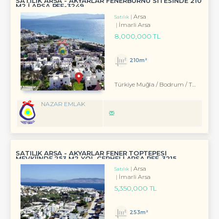
SATILIK ARSA - AKYARLAR FENERBURNU SİTESİNDE 210
M2 İ ARSA REF-3249
Arsa
Satılık
İmarli Arsa
8,000,000 TL
210m²
Türkiye Muğla / Bodrum
/ Turgutreis
NAZAR EMLAK
SATILIK ARSA - AKYARLAR FENER TOPTEPESİ
MEVKİİNDE 253 M2 YOL CEPHELİ ARSA REF-3215
Arsa
Satılık
İmarli Arsa
5,350,000 TL
253m²