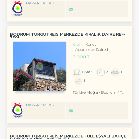
NAZAR EMLAK
BODRUM TURGUTREIS MERKEZDE KİRALIK DAIRE REF-
3301
Konut
Kiralık
Apartman Dairesi
8,000 TL
85m²
2
1
1
Türkiye Muğla / Bodrum
/ Turgutreis
NAZAR EMLAK
BODRUM TURGUTREİS MERKEZDE FULL EŞYALI BAHÇE