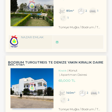
85m²
2
1
1
Türkiye Muğla / Bodrum
/ Turgutreis
NAZAR EMLAK
BODRUM TURGUTREIS TE DENİZE YAKIN KİRALIK DAIRE
REF-3280
Konut
Kiralık
Apartman Dairesi
65,000 TL
140m²
2
1
2
Türkiye Muğla / Bodrum
/ Turgutreis