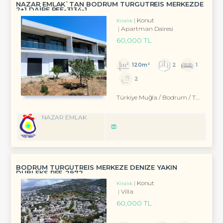
NAZAR EMLAK`TAN BODRUM TURGUTREİS MERKEZDE
2+1 DAİRE REF-3134-1
Konut
Kiralık
Apartman Dairesi
60,000 TL
120m²
2
1
2
Türkiye Muğla / Bodrum
/ Turgutreis
NAZAR EMLAK
BODRUM TURGUTREİS MERKEZE DENİZE YAKIN
DUBLEKS REF-2972
Konut
Kiralık
Villa
60,000 TL