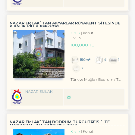
NAZAR EMLAK`TAN AKYARLAR RÜYAKENT SİTESİNDE
KİRALIK VİLLA REF-3295
Konut
Kiralık
Villa
100,000 TL
150m²
4
1
2
Türkiye Muğla / Bodrum
/ Turgutreis
NAZAR EMLAK
NAZAR EMLAK`TAN BODRUM TURGUTREİS ` TE
MANZARALI 2+1 DAİRE REF-2749
Konut
Kiralık