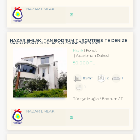
NAZAR EMLAK
NAZAR EMLAK`TAN BODRUM TURGUTREİS TE DENİZE
YAKIN EŞYALI KİRALIK 2+1 DAİRE REF-3097
Konut
Kiralık
Apartman Dairesi
50,000 TL
85m²
2
1
1
Türkiye Muğla / Bodrum
/ Turgutreis
NAZAR EMLAK