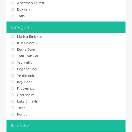
Apartman Dairesi
Dükkan
Tarla
Kategori
Marina Emlakları
Kira Garantili
Deniz Gören
Tatil Emlakları
Yatırımlık
Doğa ve Dağ
Yenilenmiş
Köy Evleri
Problemsiz
Özel Yapım
Luks Emlaklar
Ticari
Konut
İlan Sahibi