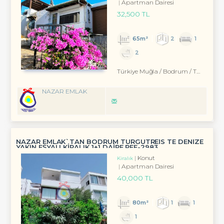
Apartman Dairesi
32,500 TL
65m²
2
1
2
Türkiye Muğla / Bodrum
/ Turgutreis
NAZAR EMLAK
NAZAR EMLAK`TAN BODRUM TURGUTREİS TE DENİZE
YAKIN EŞYALI KİRALIK 1+1 DAİRE REF-2983
Konut
Kiralık
Apartman Dairesi
40,000 TL
80m²
1
1
1