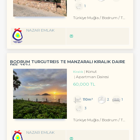
1
Türkiye Muğla / Bodrum
/ Turgutreis
NAZAR EMLAK
BODRUM TURGUTREIS TE MANZARALI KİRALIK DAIRE
REF-2524
Konut
Kiralık
Apartman Dairesi
60,000 TL
110m²
2
1
3
Türkiye Muğla / Bodrum
/ Turgutreis
NAZAR EMLAK