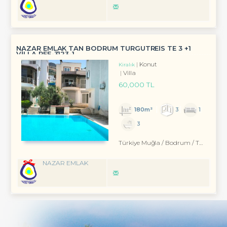
NAZAR EMLAK TAN BODRUM TURGUTREİS TE 3 +1
VİLLA REF-3123-1
Konut
Kiralık
Villa
60,000 TL
180m²
3
1
3
Türkiye Muğla / Bodrum
/ Turgutreis
NAZAR EMLAK