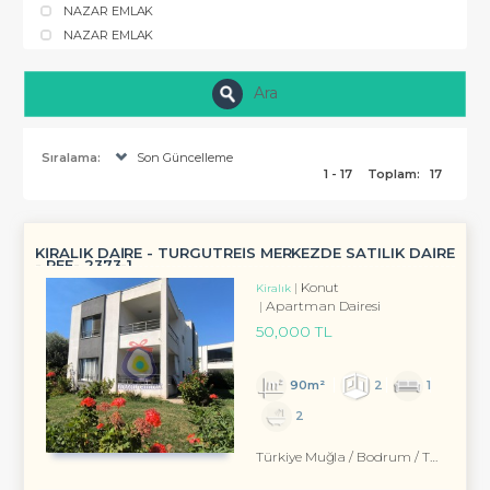
NAZAR EMLAK
NAZAR EMLAK
Ara
Sıralama:
Son Güncelleme
1 - 17
Toplam:
17
KİRALIK DAİRE - TURGUTREİS MERKEZDE SATILIK DAİRE
- REF- 2373-1
Konut
Kiralık
Apartman Dairesi
50,000 TL
90m²
2
1
2
Türkiye Muğla / Bodrum
/ Turgutreis