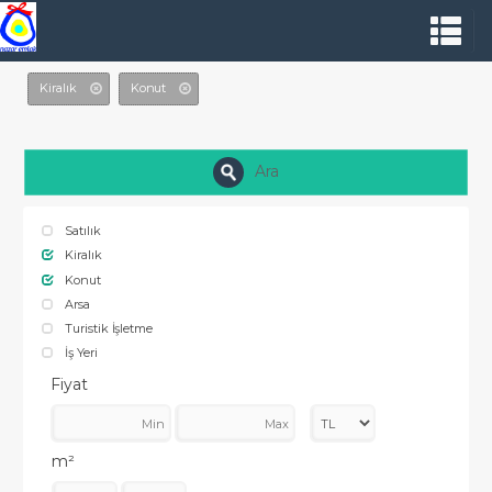
Kiralık
Konut
Ara
Satılık
Kiralık
Konut
Arsa
Turistik İşletme
İş Yeri
Fiyat
m²