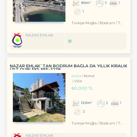
90m²
3
1
1
Türkiye Muğla / Bodrum
/ Turgutreis
NAZAR EMLAK
NAZAR EMLAK`TAN BODRUM BAĞLA DA YILLIK KİRALIK
ÜST DUBLEKS REF-3258
Konut
Kiralık
Villa
60,000 TL
120m²
2
1
2
Türkiye Muğla / Bodrum
/ Turgutreis
NAZAR EMLAK