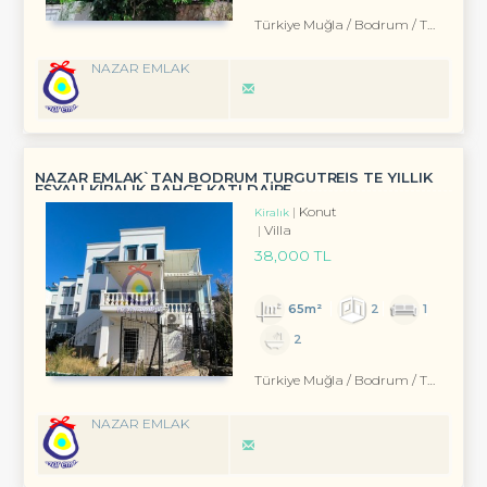
Türkiye Muğla / Bodrum
/ Turgutreis
NAZAR EMLAK
NAZAR EMLAK`TAN BODRUM TURGUTREİS TE YILLIK
EŞYALI KİRALIK BAHÇE KATI DAİRE
Konut
Kiralık
Villa
38,000 TL
65m²
2
1
2
Türkiye Muğla / Bodrum
/ Turgutreis
NAZAR EMLAK