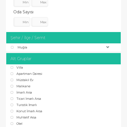
Oda Sayısı
Şehir / İlçe / Semt
Muğla
Alt Gruplar
Villa
Apartman Dairesi
Müstakil Ev
Malikane
İmarli Arsa
Ticari İmarlı Arsa
Turistik İmarlı
Konut İmarlı Arsa
Muhtelif Arsa
Otel