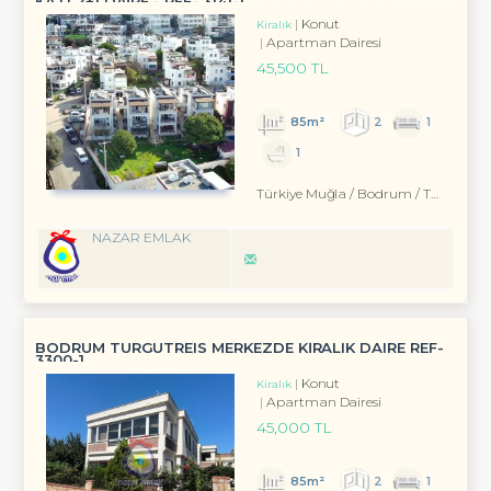
KATI 2+1 DAİRE - REF- 3141-1
Konut
Kiralık
Apartman Dairesi
45,500 TL
85m²
2
1
1
Türkiye Muğla / Bodrum
/ Turgutreis
NAZAR EMLAK
BODRUM TURGUTREIS MERKEZDE KİRALIK DAIRE REF-
3300-1
Konut
Kiralık
Apartman Dairesi
45,000 TL
85m²
2
1