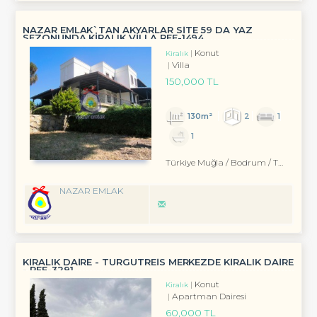
NAZAR EMLAK`TAN AKYARLAR SİTE 59 DA YAZ
SEZONUNDA KİRALIK VİLLA REF-1494
Konut
Kiralık
Villa
150,000 TL
130m²
2
1
1
Türkiye Muğla / Bodrum
/ Turgutreis
NAZAR EMLAK
KİRALIK DAİRE - TURGUTREİS MERKEZDE KİRALIK DAİRE
- REF-3291
Konut
Kiralık
Apartman Dairesi
60,000 TL