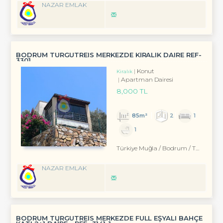
NAZAR EMLAK
BODRUM TURGUTREIS MERKEZDE KİRALIK DAIRE REF-
3301
Konut
Kiralık
Apartman Dairesi
8,000 TL
85m²
2
1
1
Türkiye Muğla / Bodrum
/ Turgutreis
NAZAR EMLAK
BODRUM TURGUTREİS MERKEZDE FULL EŞYALI BAHÇE