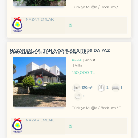
Türkiye Muğla / Bodrum
/ Turgutreis
NAZAR EMLAK
NAZAR EMLAK`TAN AKYARLAR SİTE 59 DA YAZ
SEZONUNDA KİRALIK VİLLA REF-1494
Konut
Kiralık
Villa
150,000 TL
130m²
2
1
1
Türkiye Muğla / Bodrum
/ Turgutreis
NAZAR EMLAK