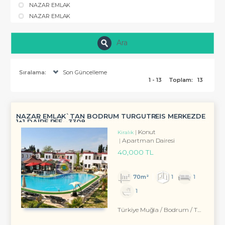
NAZAR EMLAK
NAZAR EMLAK
Ara
Sıralama:
Son Güncelleme
1 - 13
Toplam:
13
NAZAR EMLAK`TAN BODRUM TURGUTREİS MERKEZDE
1+1 DAİRE REF--3308.
Konut
Kiralık
Apartman Dairesi
40,000 TL
70m²
1
1
1
Türkiye Muğla / Bodrum
/ Turgutreis