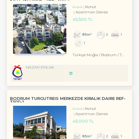
KATI 2+1 DAİRE - REF- 3141-1
Konut
Kiralık
Apartman Dairesi
45,500 TL
85m²
2
1
1
Türkiye Muğla / Bodrum
/ Turgutreis
NAZAR EMLAK
BODRUM TURGUTREIS MERKEZDE KİRALIK DAIRE REF-
3300-1
Konut
Kiralık
Apartman Dairesi
45,000 TL
85m²
2
1