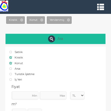
Kiralık
Konut
Yenilenmiş
Ara
Satılık
Kiralık
Konut
Arsa
Turistik İşletme
İş Yeri
Fiyat
m²