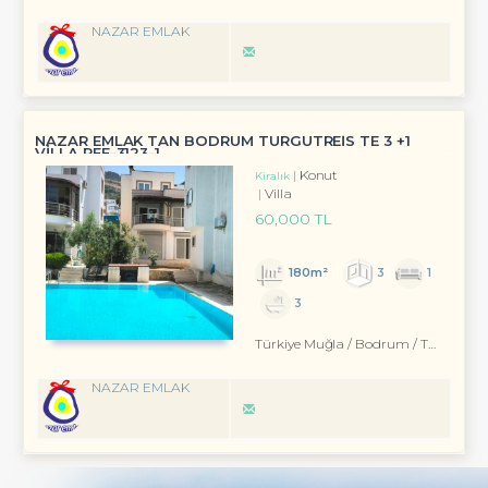
NAZAR EMLAK
NAZAR EMLAK TAN BODRUM TURGUTREİS TE 3 +1
VİLLA REF-3123-1
Konut
Kiralık
Villa
60,000 TL
180m²
3
1
3
Türkiye Muğla / Bodrum
/ Turgutreis
NAZAR EMLAK