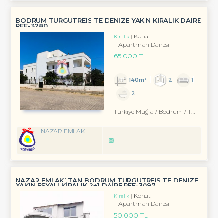
BODRUM TURGUTREIS TE DENİZE YAKIN KİRALIK DAIRE
REF-3280
Konut
Kiralık
Apartman Dairesi
65,000 TL
140m²
2
1
2
Türkiye Muğla / Bodrum
/ Turgutreis
NAZAR EMLAK
NAZAR EMLAK`TAN BODRUM TURGUTREİS TE DENİZE
YAKIN EŞYALI KİRALIK 2+1 DAİRE REF-3097
Konut
Kiralık
Apartman Dairesi
50,000 TL