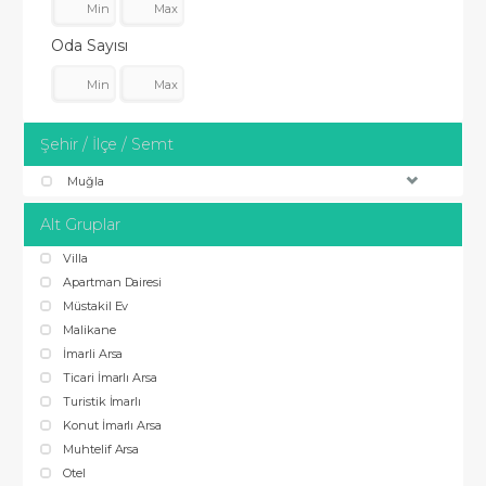
Oda Sayısı
Şehir / İlçe / Semt
Muğla
Alt Gruplar
Villa
Apartman Dairesi
Müstakil Ev
Malikane
İmarli Arsa
Ticari İmarlı Arsa
Turistik İmarlı
Konut İmarlı Arsa
Muhtelif Arsa
Otel