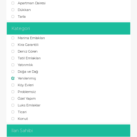
Apartman Dairesi
Dükkan
Tarla
Kategori
Marina Emlakları
Kira Garantili
Deniz Gören
Tatil Emlakları
Yatırımlık
Doğa ve Dağ
Yenilenmiş
Köy Evleri
Problemsiz
Özel Yapım
Luks Emlaklar
Ticari
Konut
İlan Sahibi