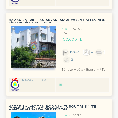
NAZAR EMLAK`TAN AKYARLAR RÜYAKENT SİTESİNDE
KİRALIK VİLLA REF-3295
Konut
Kiralık
Villa
100,000 TL
150m²
4
1
2
Türkiye Muğla / Bodrum
/ Turgutreis
NAZAR EMLAK
NAZAR EMLAK`TAN BODRUM TURGUTREİS ` TE
MANZARALI 2+1 DAİRE REF-2749
Konut
Kiralık