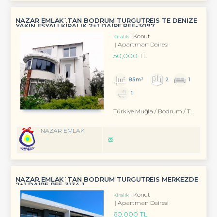
NAZAR EMLAK`TAN BODRUM TURGUTREİS TE DENİZE
YAKIN EŞYALI KİRALIK 2+1 DAİRE REF-3097
Konut
Kiralık
Apartman Dairesi
50,000 TL
85m²
2
1
1
Türkiye Muğla / Bodrum
/ Turgutreis
NAZAR EMLAK
NAZAR EMLAK`TAN BODRUM TURGUTREİS MERKEZDE
2+1 DAİRE REF-3134-1
Konut
Kiralık
Apartman Dairesi
60,000 TL