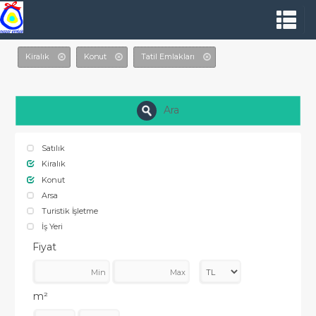
Kiralık
Konut
Tatil Emlakları
Ara
Satılık
Kiralık
Konut
Arsa
Turistik İşletme
İş Yeri
Fiyat
m²