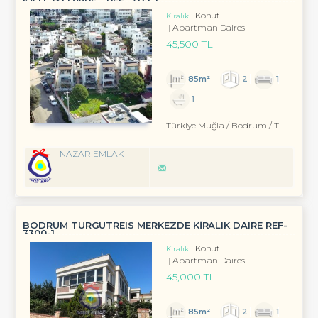
KATI 2+1 DAİRE - REF- 3141-1
Konut
Kiralık
Apartman Dairesi
45,500 TL
85m²
2
1
1
Türkiye Muğla / Bodrum
/ Turgutreis
NAZAR EMLAK
BODRUM TURGUTREIS MERKEZDE KİRALIK DAIRE REF-
3300-1
Konut
Kiralık
Apartman Dairesi
45,000 TL
85m²
2
1