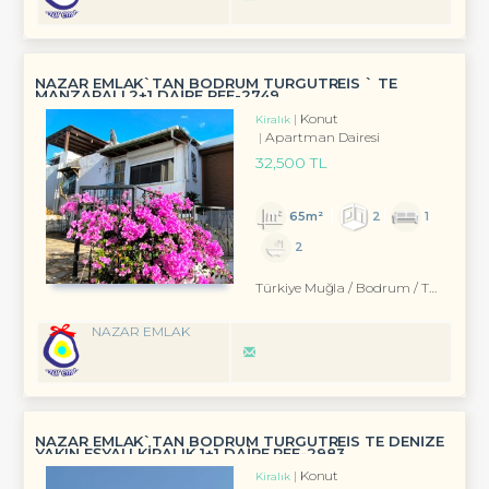
NAZAR EMLAK`TAN BODRUM TURGUTREİS ` TE
MANZARALI 2+1 DAİRE REF-2749
Konut
Kiralık
Apartman Dairesi
32,500 TL
65m²
2
1
2
Türkiye Muğla / Bodrum
/ Turgutreis
NAZAR EMLAK
NAZAR EMLAK`TAN BODRUM TURGUTREİS TE DENİZE
YAKIN EŞYALI KİRALIK 1+1 DAİRE REF-2983
Konut
Kiralık