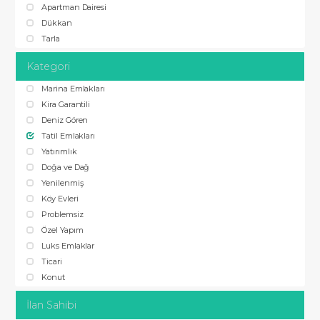
Apartman Dairesi
Dükkan
Tarla
Kategori
Marina Emlakları
Kira Garantili
Deniz Gören
Tatil Emlakları
Yatırımlık
Doğa ve Dağ
Yenilenmiş
Köy Evleri
Problemsiz
Özel Yapım
Luks Emlaklar
Ticari
Konut
İlan Sahibi