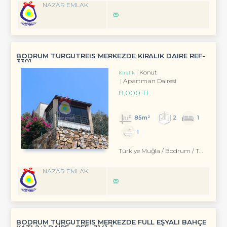
NAZAR EMLAK
BODRUM TURGUTREIS MERKEZDE KİRALIK DAIRE REF-
3301
Konut
Kiralık
Apartman Dairesi
8,000 TL
85m²
2
1
1
Türkiye Muğla / Bodrum
/ Turgutreis
NAZAR EMLAK
BODRUM TURGUTREİS MERKEZDE FULL EŞYALI BAHÇE