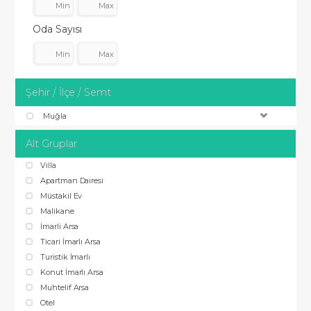
Oda Sayısı
Şehir / İlçe / Semt
Muğla
Alt Gruplar
Villa
Apartman Dairesi
Müstakil Ev
Malikane
İmarli Arsa
Ticari İmarlı Arsa
Turistik İmarlı
Konut İmarlı Arsa
Muhtelif Arsa
Otel