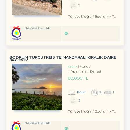
1
Türkiye Muğla / Bodrum
/ Turgutreis
NAZAR EMLAK
BODRUM TURGUTREIS TE MANZARALI KİRALIK DAIRE
REF-2524
Konut
Kiralık
Apartman Dairesi
60,000 TL
110m²
2
1
3
Türkiye Muğla / Bodrum
/ Turgutreis
NAZAR EMLAK