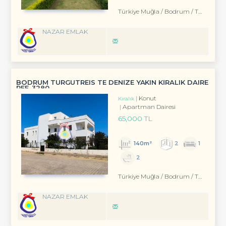
Türkiye Muğla / Bodrum
/ Turgutreis
NAZAR EMLAK
BODRUM TURGUTREIS TE DENİZE YAKIN KİRALIK DAIRE
REF-3280
Konut
Kiralık
Apartman Dairesi
65,000 TL
140m²
2
1
2
Türkiye Muğla / Bodrum
/ Turgutreis
NAZAR EMLAK