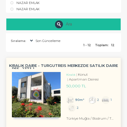
NAZAR EMLAK
NAZAR EMLAK
Ara
Sıralama:
Son Güncelleme
1 - 12
Toplam:
12
KİRALIK DAİRE - TURGUTREİS MERKEZDE SATILIK DAİRE
- REF- 2373-1
Konut
Kiralık
Apartman Dairesi
50,000 TL
90m²
2
1
2
Türkiye Muğla / Bodrum
/ Turgutreis