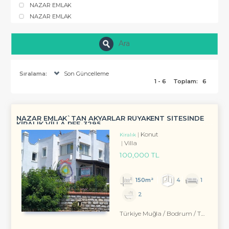
NAZAR EMLAK
NAZAR EMLAK
Ara
Sıralama:
Son Güncelleme
1 - 6
Toplam:
6
NAZAR EMLAK`TAN AKYARLAR RÜYAKENT SİTESİNDE
KİRALIK VİLLA REF-3295
Konut
Kiralık
Villa
100,000 TL
150m²
4
1
2
Türkiye Muğla / Bodrum
/ Turgutreis