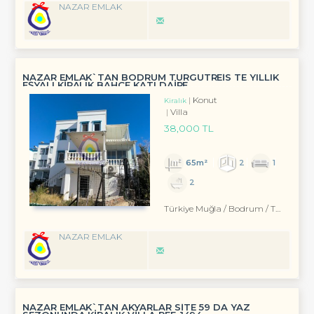
NAZAR EMLAK
NAZAR EMLAK`TAN BODRUM TURGUTREİS TE YILLIK
EŞYALI KİRALIK BAHÇE KATI DAİRE
Konut
Kiralık
Villa
38,000 TL
65m²
2
1
2
Türkiye Muğla / Bodrum
/ Turgutreis
NAZAR EMLAK
NAZAR EMLAK`TAN AKYARLAR SİTE 59 DA YAZ