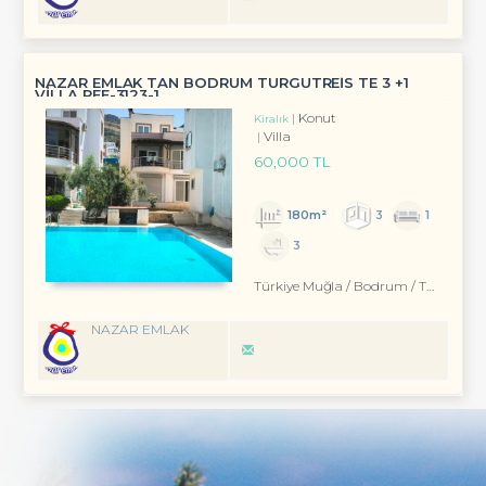
NAZAR EMLAK TAN BODRUM TURGUTREİS TE 3 +1
VİLLA REF-3123-1
Konut
Kiralık
Villa
60,000 TL
180m²
3
1
3
Türkiye Muğla / Bodrum
/ Turgutreis
NAZAR EMLAK