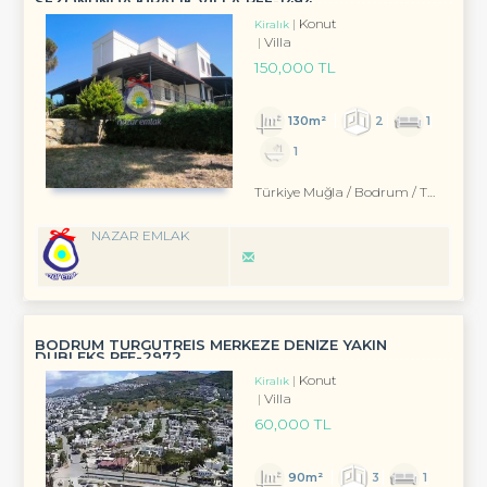
SEZONUNDA KİRALIK VİLLA REF-1494
Konut
Kiralık
Villa
150,000 TL
130m²
2
1
1
Türkiye Muğla / Bodrum
/ Turgutreis
NAZAR EMLAK
BODRUM TURGUTREİS MERKEZE DENİZE YAKIN
DUBLEKS REF-2972
Konut
Kiralık
Villa
60,000 TL
90m²
3
1