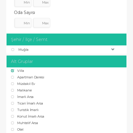
Oda Sayısı
Şehir / İlçe / Semt
Muğla
Alt Gruplar
Villa
Apartman Dairesi
Müstakil Ev
Malikane
İmarli Arsa
Ticari İmarlı Arsa
Turistik İmarlı
Konut İmarlı Arsa
Muhtelif Arsa
Otel