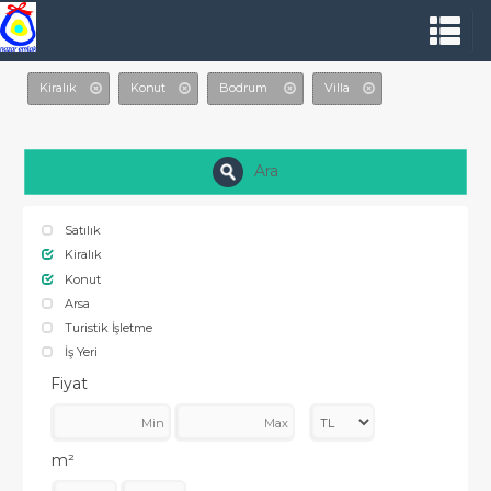
Kiralık
Konut
Bodrum
Villa
Ara
Satılık
Kiralık
Konut
Arsa
Turistik İşletme
İş Yeri
Fiyat
m²