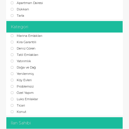
Apartman Dairesi
Dükkan
Tarla
Kategori
Marina Emlakları
Kira Garantili
Deniz Gören
Tatil Emlakları
Yatırımlık
Doğa ve Dağ
Yenilenmiş
Köy Evleri
Problemsiz
Özel Yapım
Luks Emlaklar
Ticari
Konut
İlan Sahibi