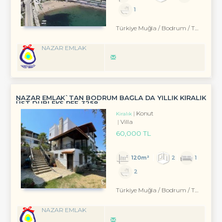
1
Türkiye Muğla / Bodrum
/ Turgutreis
NAZAR EMLAK
NAZAR EMLAK`TAN BODRUM BAĞLA DA YILLIK KİRALIK
ÜST DUBLEKS REF-3258
Konut
Kiralık
Villa
60,000 TL
120m²
2
1
2
Türkiye Muğla / Bodrum
/ Turgutreis
NAZAR EMLAK