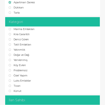
Apartman Dairesi
Dükkan
Tarla
Kategori
Marina Emlakları
Kira Garantili
Deniz Gören
Tatil Emlakları
Yatırımlık
Doğa ve Dağ
Yenilenmiş
Köy Evleri
Problemsiz
Özel Yapım
Luks Emlaklar
Ticari
Konut
İlan Sahibi