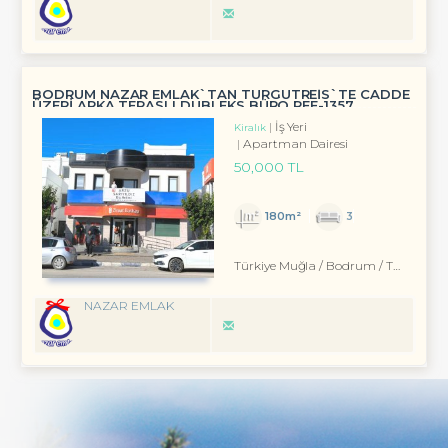
BODRUM NAZAR EMLAK`TAN TURGUTREİS`TE CADDE
ÜZERİ ARKA TERASLI DUBLEKS BÜRO REF-1357
İş Yeri
Kiralık
Apartman Dairesi
50,000 TL
180m²
3
Türkiye Muğla / Bodrum
/ Turgutreis
NAZAR EMLAK