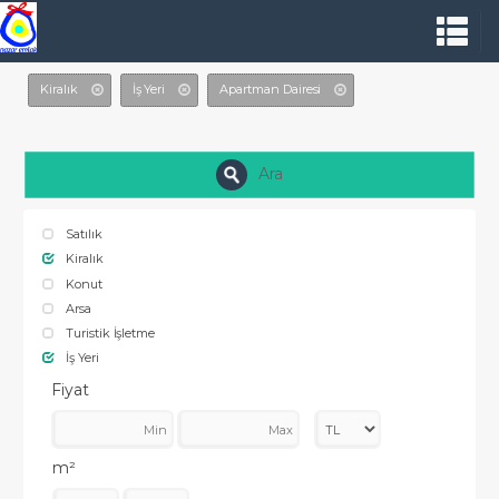
Kiralık
İş Yeri
Apartman Dairesi
Ara
Satılık
Kiralık
Konut
Arsa
Turistik İşletme
İş Yeri
Fiyat
m²