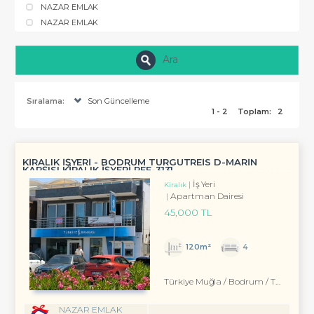
NAZAR EMLAK
NAZAR EMLAK
Ara
Sıralama:
Son Güncelleme
1 - 2
Toplam:
2
KİRALIK İŞYERİ - BODRUM TURGUTREİS D-MARİN
KARŞISI KİRALIK İŞYERİ REF-3131
İş Yeri
Kiralık
Apartman Dairesi
45,000 TL
120m²
4
Türkiye Muğla / Bodrum
/ Turgutreis
NAZAR EMLAK