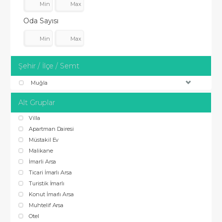
Oda Sayısı
Şehir / İlçe / Semt
Muğla
Alt Gruplar
Villa
Apartman Dairesi
Müstakil Ev
Malikane
İmarli Arsa
Ticari İmarlı Arsa
Turistik İmarlı
Konut İmarlı Arsa
Muhtelif Arsa
Otel