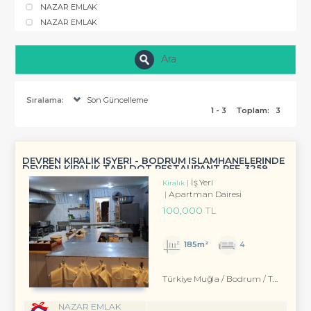
NAZAR EMLAK
NAZAR EMLAK
Ara
Sıralama:
Son Güncelleme
1 - 3
Toplam:
3
DEVREN KİRALIK İŞYERİ - BODRUM İSLAMHANELERİNDE
DEVREN KİRALIK TABLDOT RESTAURANT REF-3259
İş Yeri
Kiralık
Apartman Dairesi
100,000 TL
185m²
4
Türkiye Muğla / Bodrum
/ Turgutreis
NAZAR EMLAK