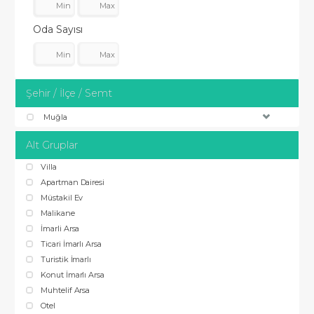
Oda Sayısı
Şehir / İlçe / Semt
Muğla
Alt Gruplar
Villa
Apartman Dairesi
Müstakil Ev
Malikane
İmarli Arsa
Ticari İmarlı Arsa
Turistik İmarlı
Konut İmarlı Arsa
Muhtelif Arsa
Otel