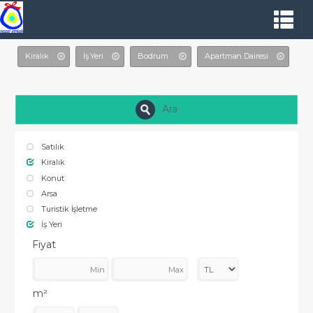
Kiralık
İş Yeri
Bodrum
Apartman Dairesi
Ara
Satılık
Kiralık
Konut
Arsa
Turistik İşletme
İş Yeri
Fiyat
m²