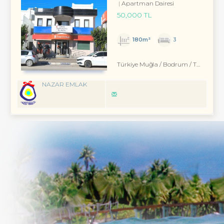
Apartman Dairesi
50,000 TL
180m²
3
Türkiye Muğla / Bodrum
/ Turgutreis
NAZAR EMLAK