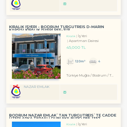
KİRALIK İŞYERİ - BODRUM TURGUTREİS D-MARİN
KARŞISI KİRALIK İŞYERİ REF-3131
İş Yeri
Kiralık
Apartman Dairesi
45,000 TL
120m²
4
Türkiye Muğla / Bodrum
/ Turgutreis
NAZAR EMLAK
BODRUM NAZAR EMLAK`TAN TURGUTREİS`TE CADDE
ÜZERİ ARKA TERASLI DUBLEKS BÜRO REF-1357
İş Yeri
Kiralık