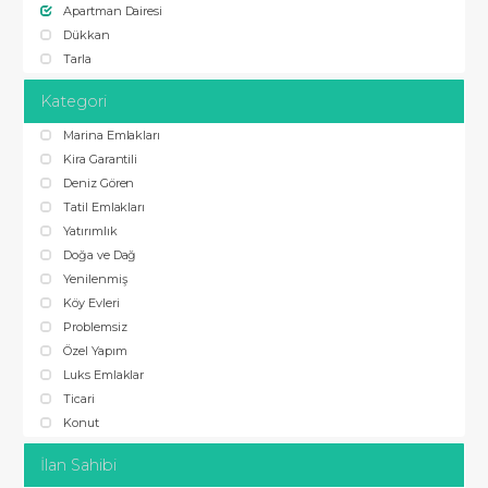
Apartman Dairesi
Dükkan
Tarla
Kategori
Marina Emlakları
Kira Garantili
Deniz Gören
Tatil Emlakları
Yatırımlık
Doğa ve Dağ
Yenilenmiş
Köy Evleri
Problemsiz
Özel Yapım
Luks Emlaklar
Ticari
Konut
İlan Sahibi