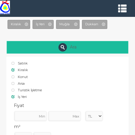
Kiralık
İş Yeri
Muğla
Dükkan
Ara
Satılık
Kiralık
Konut
Arsa
Turistik İşletme
İş Yeri
Fiyat
m²