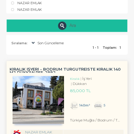
NAZAR EMLAK
NAZAR EMLAK
Ara
Sıralama:
Son Güncelleme
1 - 1
Toplam:
1
KİRALIK İŞYERİ - BODRUM TURGUTREİSTE KİRALIK 140
M2 DÜKKAN REF-2992
İş Yeri
Kiralık
Dükkan
85,000 TL
140m²
5
Türkiye Muğla / Bodrum
/ Turgutreis
NAZAR EMLAK