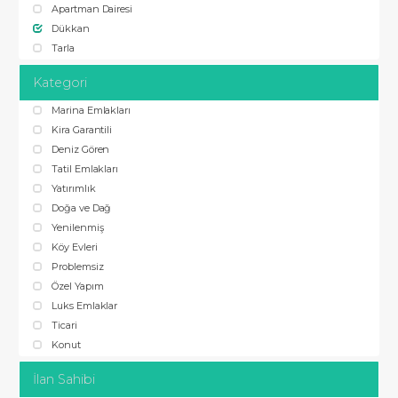
Apartman Dairesi
Dükkan
Tarla
Kategori
Marina Emlakları
Kira Garantili
Deniz Gören
Tatil Emlakları
Yatırımlık
Doğa ve Dağ
Yenilenmiş
Köy Evleri
Problemsiz
Özel Yapım
Luks Emlaklar
Ticari
Konut
İlan Sahibi