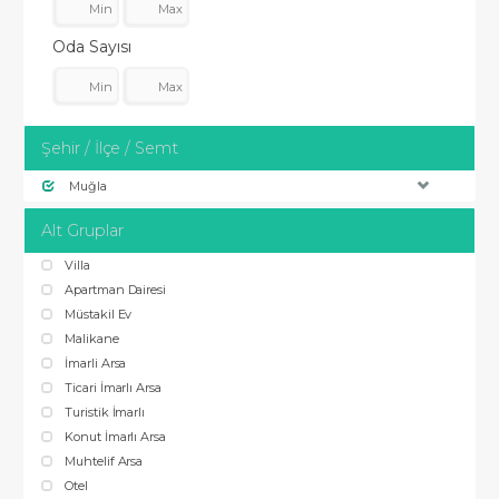
Oda Sayısı
Şehir / İlçe / Semt
Muğla
Alt Gruplar
Villa
Apartman Dairesi
Müstakil Ev
Malikane
İmarli Arsa
Ticari İmarlı Arsa
Turistik İmarlı
Konut İmarlı Arsa
Muhtelif Arsa
Otel