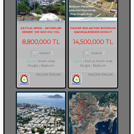
SATILIK ARSA - AKYARLAR
NAZAR EMLAKTAN BODRUM
KEMER`DE 400 M2 YOL
KADIKALESINDE KONUT
CEPHELİ ARSA REF-2157
IMARLI ARSA REF-1353
8,800,000 TL
14,500,000 TL
400m²
320m²
İmarli Arsa
Konut İmarlı Arsa
Satılık
Satılık
Muğla
Bodrum
Muğla
Bodrum
NAZAR EMLAK
NAZAR EMLAK