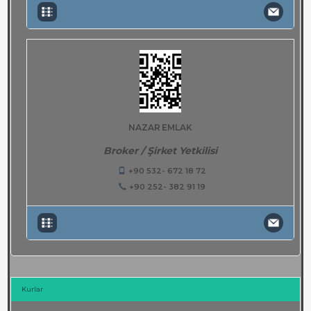
NAZAR EMLAK
Broker / Şirket Yetkilisi
+90 532- 672 18 72
+90 252- 382 91 19
Kurlar