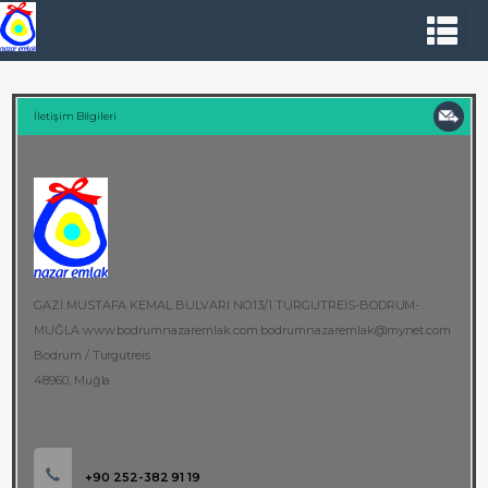
İletişim Bilgileri
GAZİ MUSTAFA KEMAL BULVARI NO:13/1 TURGUTREİS-BODRUM-
MUĞLA www.bodrumnazaremlak.com bodrumnazaremlak@mynet.com
Bodrum / Turgutreis
48960, Muğla
+90 252-382 91 19