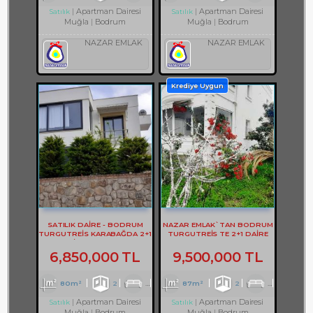
Apartman Dairesi
Apartman Dairesi
Satılık
Satılık
Muğla
Bodrum
Muğla
Bodrum
NAZAR EMLAK
NAZAR EMLAK
Krediye Uygun
SATILIK DAİRE - BODRUM
NAZAR EMLAK`TAN BODRUM
TURGUTREİS KARABAĞDA 2+1
TURGUTREİS TE 2+1 DAİRE
DAİRE - REF- 3178
REF-2928
6,850,000 TL
9,500,000 TL
80m²
2
1
1
87m²
2
1
1
Apartman Dairesi
Apartman Dairesi
Satılık
Satılık
Muğla
Bodrum
Muğla
Bodrum