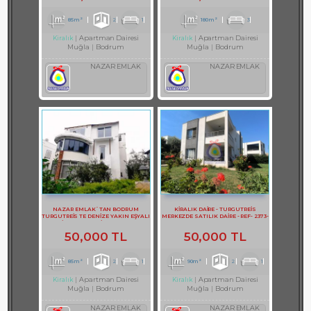
85m²
2
1
180m²
3
Apartman Dairesi
Apartman Dairesi
Kiralık
Kiralık
Muğla
Bodrum
Muğla
Bodrum
NAZAR EMLAK
NAZAR EMLAK
NAZAR EMLAK`TAN BODRUM
KİRALIK DAİRE - TURGUTREİS
TURGUTREİS TE DENİZE YAKIN EŞYALI
MERKEZDE SATILIK DAİRE - REF- 2373-
KİRALIK 2+1 DAİRE REF-3097
1
50,000 TL
50,000 TL
85m²
2
1
90m²
2
1
Apartman Dairesi
Apartman Dairesi
Kiralık
Kiralık
Muğla
Bodrum
Muğla
Bodrum
NAZAR EMLAK
NAZAR EMLAK