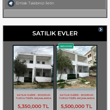
Emlak Talebinizi İletin
SATILIK EVLER
Yatırımlık
SATILIK DAİRE - BODRUM
SATILIK DAİRE - BODRUM
TURGUTREİS AKÇAALANDA
TURGUTREİS AKÇAALANDA
2+1 DAİRE - REF- 3262
2+1 DAİRE - REF- 3261
5,350,000 TL
5,500,000 TL