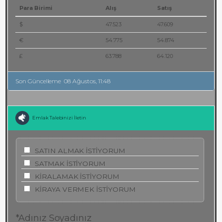
Para Birimi
Alış
Satış
$
47.523
47.609
€
54.775
54.874
£
63.788
64.120
Son Güncelleme
08 Ağustos, 11:48
Emlak Talebinizi İletin
SATIN ALMAK İSTİYORUM
SATMAK İSTİYORUM
KİRALAMAK İSTİYORUM
KİRAYA VERMEK İSTİYORUM
*Adınız Soyadınız