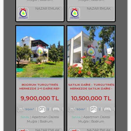
NAZAR EMLAK
NAZAR EMLAK
BODRUM TURGUTREİS
SATILIK DAİRE - TURGUTREİS
MERKEZDE 2+1 DAİRE REF-
MERKEZDE SATILIK DAİRE -
3302
REF- 2373
9,900,000 TL
10,500,000 TL
90m²
2
1
1
90m²
2
1
2
Apartman Dairesi
Apartman Dairesi
Satılık
Satılık
Muğla
Bodrum
Muğla
Bodrum
NAZAR EMLAK
NAZAR EMLAK