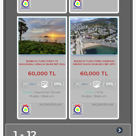
BODRUM TURGUTREIS TE
BODRUM TURGUTREİS MERKEZE
MANZARALI KİRALIK DAIRE REF-2524
DENİZE YAKIN DUBLEKS REF-2972
60,000 TL
60,000 TL
110m²
2
1
90m²
3
1
Apartman Dairesi
Villa
Kiralık
Kiralık
Muğla
Bodrum
Muğla
Bodrum
NAZAR EMLAK
NAZAR EMLAK
1 - 12