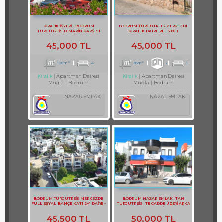
KİRALIK İŞYERİ - BODRUM
BODRUM TURGUTREIS MERKEZDE
TURGUTREİS D-MARİN KARŞISI
KİRALIK DAIRE REF-3300-1
KİRALIK İŞYERİ REF-3131
45,000 TL
45,000 TL
120m²
4
85m²
2
1
Apartman Dairesi
Apartman Dairesi
Kiralık
Kiralık
Muğla
Bodrum
Muğla
Bodrum
NAZAR EMLAK
NAZAR EMLAK
BODRUM TURGUTREİS MERKEZDE
BODRUM NAZAR EMLAK`TAN
FULL EŞYALI BAHÇE KATI 2+1 DAİRE -
TURGUTREİS`TE CADDE ÜZERİ ARKA
REF- 3141-1
TERASLI DUBLEKS BÜRO REF-1357
45,500 TL
50,000 TL