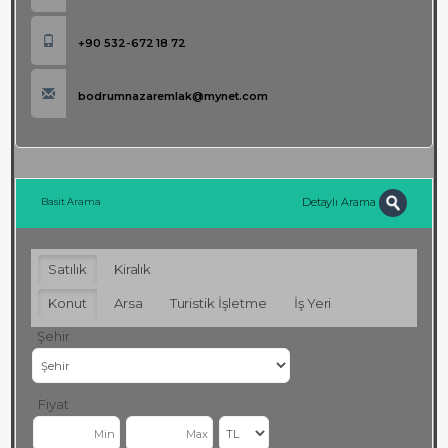
+90 532-672 18 72
bodrumnazaremlak@mynet.com
Detaylı Arama
Basit Arama
Satılık
Kiralık
Konut
Arsa
Turistik İşletme
İş Yeri
Şehir
Fiyat