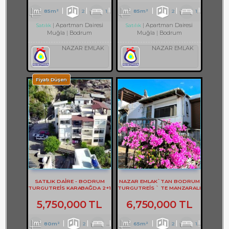
85m²
2
1
1
85m²
2
1
1
Apartman Dairesi
Apartman Dairesi
Satılık
Satılık
Muğla
Bodrum
Muğla
Bodrum
NAZAR EMLAK
NAZAR EMLAK
Fiyatı Düşen
SATILIK DAİRE - BODRUM
NAZAR EMLAK`TAN BODRUM
TURGUTREİS KARABAĞDA 2+1
TURGUTREİS ` TE MANZARALI
DAİRE - REF- 3167
2+1 DAİRE REF-2749
5,750,000 TL
6,750,000 TL
80m²
2
1
1
65m²
2
1
2