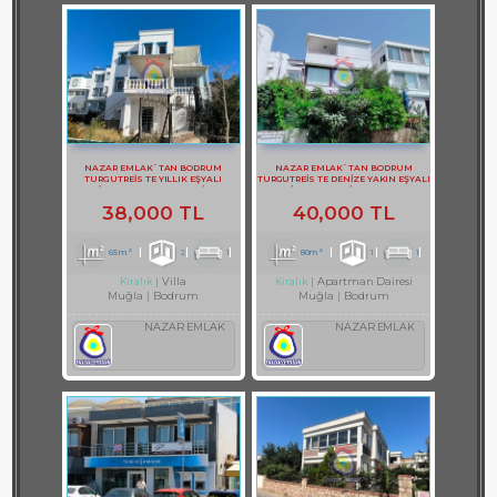
NAZAR EMLAK`TAN BODRUM
NAZAR EMLAK`TAN BODRUM
TURGUTREİS TE YILLIK EŞYALI
TURGUTREİS TE DENİZE YAKIN EŞYALI
KİRALIK BAHÇE KATI DAİRE
KİRALIK 1+1 DAİRE REF-2983
38,000 TL
40,000 TL
65m²
2
1
80m²
1
1
Villa
Apartman Dairesi
Kiralık
Kiralık
Muğla
Bodrum
Muğla
Bodrum
NAZAR EMLAK
NAZAR EMLAK