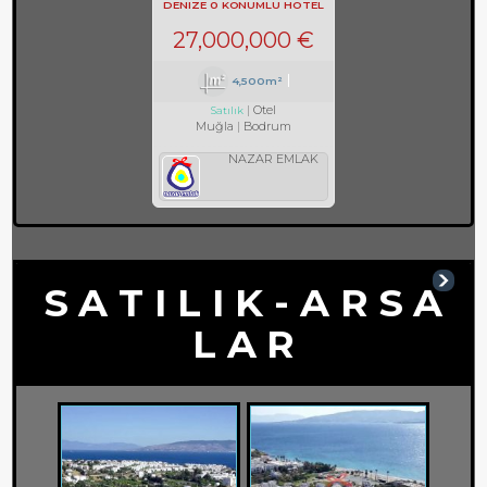
DENIZE 0 KONUMLU HOTEL
REF-597
27,000,000 €
4,500m²
Otel
Satılık
Muğla
Bodrum
NAZAR EMLAK
S A T I L I K - A R S A
L A R