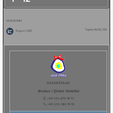
İstatistikler
Toplam:8,292,339
Bugün:1,283
NAZAR EMLAK
Broker / Şirket Yetkilisi
+90 532-672 18 72
+90 252-382 91 19