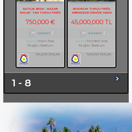
SATILIK ARSA - NAZAR
BODRUM TURGUTREİS
EMLAK`TAN TURGUTREIS
MERKEZDE DENİZE YAKIN
KARABAĞ`DA MANZARALI
ARSA REF-3082
ARSA REF-2133
750,000 €
45,000,000 TL
1,000m²
3,000m²
İmarli Arsa
Muhtelif Arsa
Satılık
Satılık
Muğla
Bodrum
Muğla
Bodrum
NAZAR EMLAK
NAZAR EMLAK
1 - 8