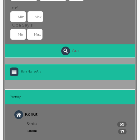
m²
Oda Sayısı
Ara
İlan No İle Ara
Portföy
Konut
Satılık
69
Kiralık
17