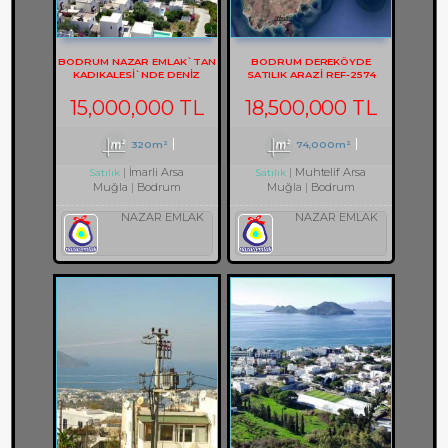
BODRUM NAZAR EMLAK`TAN
BODRUM DEREKÖYDE
KADIKALESİ`NDE DENİZ
SATILIK ARAZİ REF-2574
MANZARALI REF-1353
15,000,000 TL
18,500,000 TL
320m²
74,000m²
İmarli Arsa
Muhtelif Arsa
Satılık
Satılık
Muğla
Bodrum
Muğla
Bodrum
NAZAR EMLAK
NAZAR EMLAK