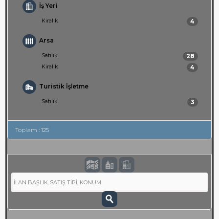
İş Yeri
Kiralık
4
Arsa
Satılık
28
Kiralık
4
Turistik İşletme
Satılık
3
Toplam : 125