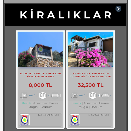
K İ R A L I K L A R
BODRUM TURGUTREIS MERKEZDE
NAZAR EMLAK`TAN BODRUM
KİRALIK DAIRE REF-3301
TURGUTREİS ` TE MANZARALI 2+1
DAİRE REF-2749
8,000 TL
32,500 TL
85m²
2
1
65m²
2
1
Apartman Dairesi
Apartman Dairesi
Kiralık
Kiralık
Muğla
Bodrum
Muğla
Bodrum
NAZAR EMLAK
NAZAR EMLAK