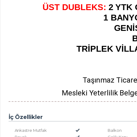
ÜST DUBLEKS:
2 YTK
1 BANYO
GENİ
TRİPLEK VİLL
Taşınmaz Ticaret
Mesleki Yeterlilik Be
İç Özellikler
Ankastre Mutfak
Balkon