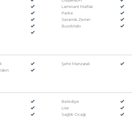
Duşakabin
Laminant Mutfak
Parke
Seramik Zemin
Buzdolabı
ı
Şehir Manzaralı
Yakın
Belediye
Lise
Sağlık Ocağı