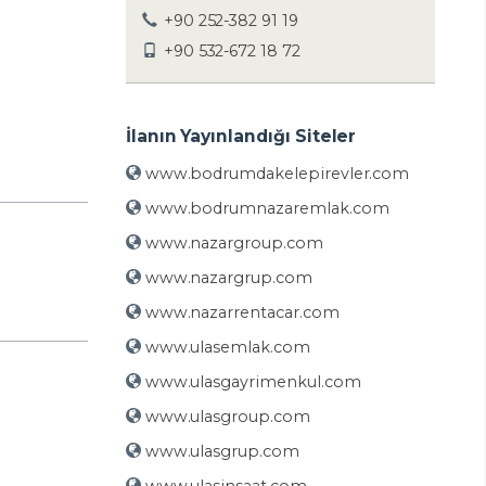
+90 252-382 91 19
+90 532-672 18 72
İlanın Yayınlandığı Siteler
www.bodrumdakelepirevler.com
www.bodrumnazaremlak.com
www.nazargroup.com
www.nazargrup.com
www.nazarrentacar.com
www.ulasemlak.com
www.ulasgayrimenkul.com
www.ulasgroup.com
www.ulasgrup.com