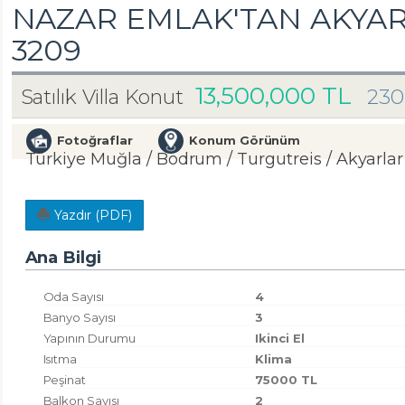
NAZAR EMLAK'TAN AKYAR
3209
13,500,000 TL
230
Satılık Villa Konut
Fotoğraflar
Konum Görünüm
Türkiye Muğla / Bodrum
/ Turgutreis
/ Akyarlar
Yazdır (PDF)
Ana Bilgi
Oda Sayısı
4
Banyo Sayısı
3
Yapının Durumu
Ikinci El
Isıtma
Klima
Peşinat
75000 TL
Balkon Sayısı
2