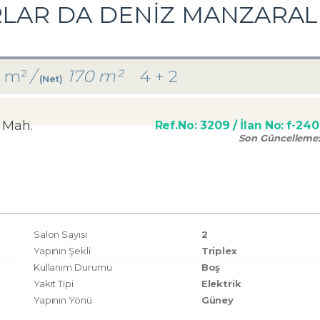
LAR DA DENİZ MANZARALI
 m²
/
170 m²
4 + 2
(Net)
 Mah.
Ref.No:
3209
/ İlan No:
f-24
Son Güncelleme
Salon Sayısı
2
Yapının Şekli
Triplex
Kullanım Durumu
Boş
Yakıt Tipi
Elektrik
Yapının Yönü
Güney