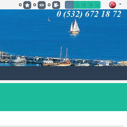
0
0
0
*
TL
$
€
£