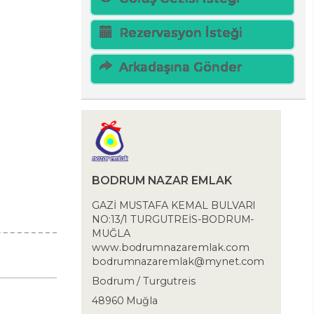
Rezervasyon İsteği
Arkadaşına Gönder
BODRUM NAZAR EMLAK
GAZİ MUSTAFA KEMAL BULVARI
NO:13/1 TURGUTREİS-BODRUM-
MUĞLA
www.bodrumnazaremlak.com
bodrumnazaremlak@mynet.com
Bodrum / Turgutreis
48960 Muğla