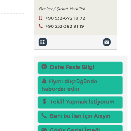
Broker / Şirket Yetkilisi
+90 532-672 18 72
+90 252-382 91 19
Daha Fazla Bilgi
Fiyatı düştüğünde
haberdar edin
Teklif Yapmak İstiyorum
Beni bu ilan için Arayın
Görüş Gezisi İsteği