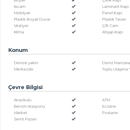
Boyalı
Çelik Kapı
Isıcam
Laminant Kapı
Mobilyalı
Panel Kapı
Plastik Boyali Duvar
Plastik Tavan
Vestiyer
Çift Cam
Klima
Ahşap Kapı
Konum
Denize yakin
Deniz Manzaral
Merkezde
Toplu Ulaşıma 
Çevre Bilgisi
Anaokulu
ATM
Benzin Istasyonu
Eczane
Market
Postane
Semt Pazarı