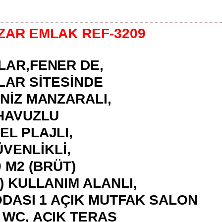
AR EMLAK REF-3209
LAR,FENER DE,
LAR SİTESİNDE
NİZ MANZARALI,
HAVUZLU
EL PLAJLI,
VENLİKLİ,
0 M2 (BRÜT)
T) KULLANIM ALANLI,
ODASI 1 AÇIK MUTFAK SALON
 WC, AÇIK TERAS