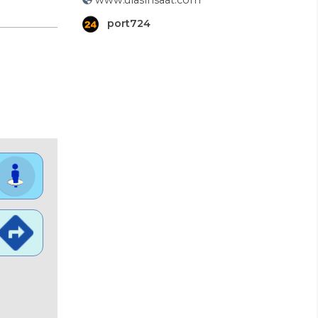
www.ulasinsaat.com
port724