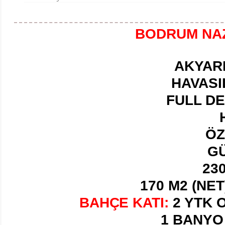
BODRUM NAZ
AKYAR
HAVASI
FULL DE
ÖZ
GÜ
23
170 M2 (NE
BAHÇE KATI:
2 YTK 
1 BANYO