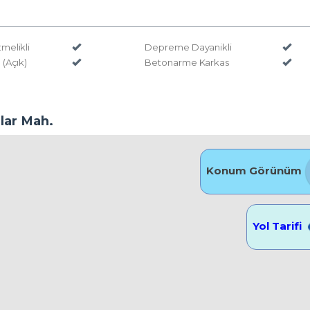
elikli
Depreme Dayanikli
(Açık)
Betonarme Karkas
lar Mah.
Konum Görünüm
Yol Tarifi