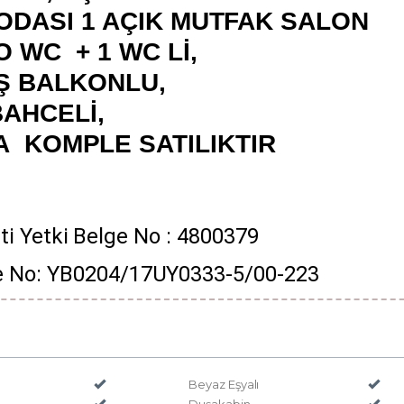
 ODASI 1 AÇIK MUTFAK SALON
 WC + 1 WC Lİ,
Ş BALKONLU,
BAHCELİ,
A KOMPLE SATILIKTIR
i Yetki Belge No : 4800379
lge No: YB0204/17UY0333-5/00-223
Beyaz Eşyalı