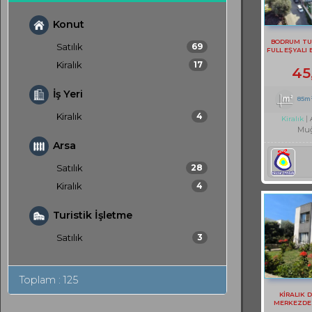
Konut
BODRUM TU
Satılık
69
FULL EŞYALI 
Kiralık
17
45
İş Yeri
85m
Kiralık
4
Kiralık
Muğ
Arsa
Satılık
28
Kiralık
4
Turistik İşletme
Satılık
3
Toplam : 125
KİRALIK 
MERKEZDE S