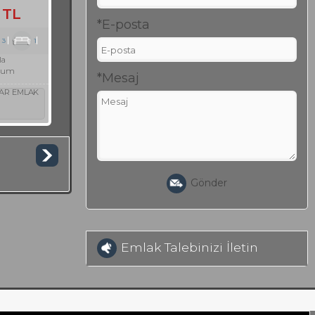
 TL
*E-posta
3
1
la
rum
*Mesaj
AR EMLAK
Gönder
Emlak Talebinizi İletin