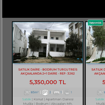
Yatırımlık
SATILIK DAİRE - BODRUM TURGUTREİS
SATILIK
AKÇAALANDA 2+1 DAİRE - REF- 3262
AKÇAAL
5,350,000 TL
85m²
2
1
1
Konut
Apartman Dairesi
Satılık
Satılık
Muğla
Bodrum
Akçaalan Mh.
Muğl