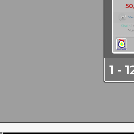
50
90m
Kiralık
Muğ
1 - 1