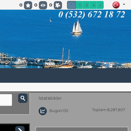
0
0
0
*
TL
$
€
£
İstatistikler
Toplam:8,287,807
Bugün:135