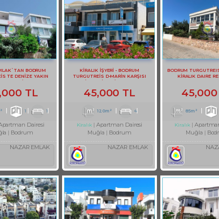
MLAK`TAN BODRUM
KİRALIK İŞYERİ - BODRUM
BODRUM TURGUTREI
İS TE DENİZE YAKIN
TURGUTREİS D-MARİN KARŞISI
KİRALIK DAIRE RE
LIK 1+1 DAİRE REF-2983
KİRALIK İŞYERİ REF-3131
,000 TL
45,000 TL
45,000
²
1
1
120m²
4
85m²
Apartman Dairesi
Apartman Dairesi
Apartman
Kiralık
Kiralık
la
Bodrum
Muğla
Bodrum
Muğla
Bod
NAZAR EMLAK
NAZAR EMLAK
NAZ