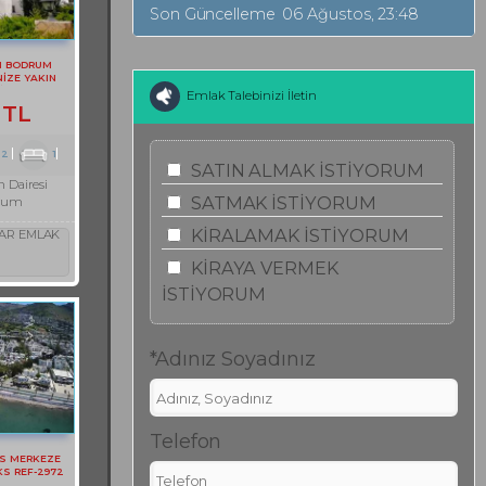
Son Güncelleme
06 Ağustos, 23:48
N BODRUM
İZE YAKIN
İRE REF-3097
Emlak Talebinizi İletin
 TL
2
1
SATIN ALMAK İSTİYORUM
 Dairesi
SATMAK İSTİYORUM
rum
KİRALAMAK İSTİYORUM
AR EMLAK
KİRAYA VERMEK
İSTİYORUM
*Adınız Soyadınız
Telefon
S MERKEZE
KS REF-2972