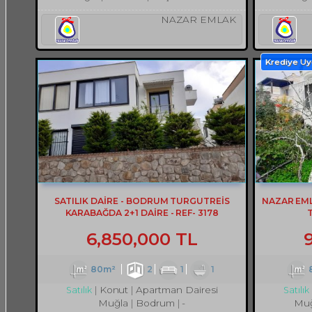
NAZAR EMLAK
Krediye U
SATILIK DAİRE - BODRUM TURGUTREİS
NAZAR EM
KARABAĞDA 2+1 DAİRE - REF- 3178
6,850,000 TL
80m²
2
1
1
Konut
Apartman Dairesi
Satılık
Satılık
Muğla
Bodrum
-
Muğ