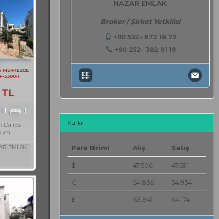
NAZAR EMLAK
Broker / Şirket Yetkilisi
+90 532- 672 18 72
+90 252- 382 91 19
S MERKEZDE
F-3300-1
 TL
2
1
Kurlar
 Dairesi
rum
AR EMLAK
Para Birimi
Alış
Satış
$
47.506
47.591
€
54.836
54.934
£
63.841
64.174