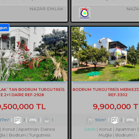
NAZAR EMLAK
NAZA
ygun
LAK`TAN BODRUM TURGUTREİS
BODRUM TURGUTREİS MERKEZDE
TE 2+1 DAİRE REF-2928
REF-3302
9,500,000 TL
9,900,000 T
87m²
2
1
1
90m²
2
1
Konut
Apartman Dairesi
Konut
Apartman D
Satılık
la
Bodrum
Turgutreis
Muğla
Bodrum
-