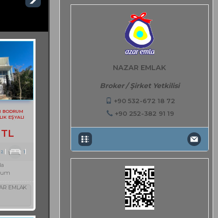
NAZAR EMLAK
Broker / Şirket Yetkilisi
+90 532-672 18 72
N BODRUM
+90 252-382 91 19
LIK EŞYALI
TI DAİRE
 TL
2
1
la
rum
AR EMLAK