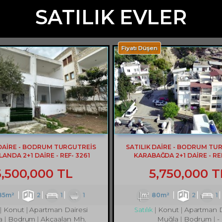
SATILIK EVLER
Fiyatı Düşen
 DAİRE - BODRUM TURGUTREİS
SATILIK DAİRE - BODRUM TU
ANDA 2+1 DAİRE - REF- 3261
KARABAĞDA 2+1 DAİRE - REF
5,500,000 TL
5,750,000 T
85m²
2
1
1
80m²
2
1
Konut
Apartman Dairesi
Konut
Apartman D
Satılık
a
Bodrum
Akçaalan Mh.
Muğla
Bodrum
-