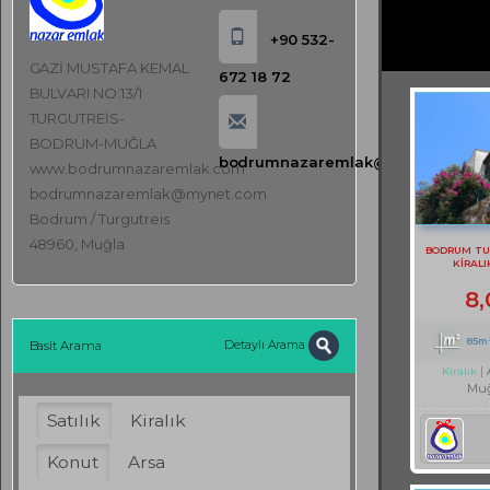
+90 532-
GAZİ MUSTAFA KEMAL
672 18 72
BULVARI NO:13/1
TURGUTREİS-
BODRUM-MUĞLA
bodrumnazaremlak@mynet.com
www.bodrumnazaremlak.com
bodrumnazaremlak@mynet.com
Bodrum / Turgutreis
48960, Muğla
BODRUM TU
KİRALI
8
85m
Detaylı Arama
Basit Arama
Kiralık
Muğ
Satılık
Kiralık
Konut
Arsa