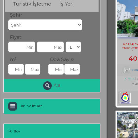
Turistik İşletme
İş Yeri
Şehir
Fiyat
NAZAR E
TURGUTRE
EŞYALI KİRA
40
m²
Oda Sayısı
80m
Kiralık
Muğ
Ara
İlan No İle Ara
Portföy