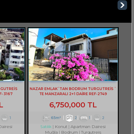
RGUTREİS
NAZAR EMLAK`TAN BODRUM TURGUTREİS `
- 3167
TE MANZARALI 2+1 DAİRE REF-2749
L
6,750,000 TL
1
65m²
2
1
2
airesi
Konut
Apartman Dairesi
Satılık
Muğla
Bodrum
Turgutreis