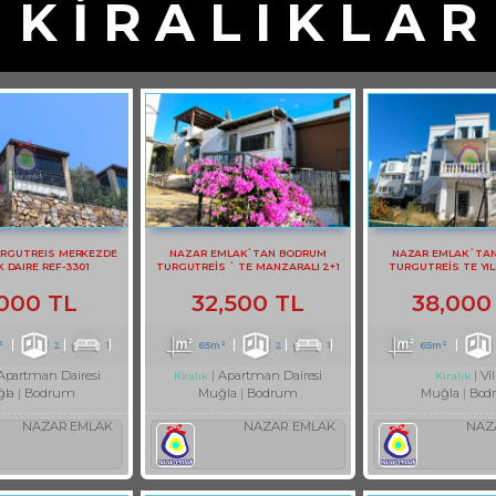
K İ R A L I K L A R
RGUTREIS MERKEZDE
NAZAR EMLAK`TAN BODRUM
NAZAR EMLAK`TA
K DAIRE REF-3301
TURGUTREİS ` TE MANZARALI 2+1
TURGUTREİS TE YIL
DAİRE REF-2749
KİRALIK BAHÇE KA
,000 TL
32,500 TL
38,000
²
2
1
65m²
2
1
65m²
Apartman Dairesi
Apartman Dairesi
Vil
Kiralık
Kiralık
la
Bodrum
Muğla
Bodrum
Muğla
Bod
NAZAR EMLAK
NAZAR EMLAK
NAZ