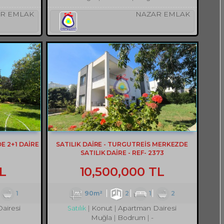
R EMLAK
NAZAR EMLAK
 2+1 DAİRE
SATILIK DAİRE - TURGUTREİS MERKEZDE
SATILIK DAİRE - REF- 2373
L
10,500,000 TL
1
90m²
2
1
2
airesi
Konut
Apartman Dairesi
Satılık
Muğla
Bodrum
-