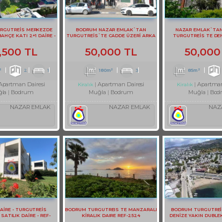
RGUTREİS MERKEZDE
BODRUM NAZAR EMLAK`TAN
NAZAR EMLAK`TA
BAHÇE KATI 2+1 DAİRE -
TURGUTREİS`TE CADDE ÜZERİ ARKA
TURGUTREİS TE DEN
REF- 3141-1
TERASLI DUBLEKS BÜRO REF-1357
EŞYALI KİRALIK 2+1 DA
,500 TL
50,000 TL
50,000
²
2
1
180m²
3
85m²
Apartman Dairesi
Apartman Dairesi
Apartman
Kiralık
Kiralık
la
Bodrum
Muğla
Bodrum
Muğla
Bod
NAZAR EMLAK
NAZAR EMLAK
NAZ
DAİRE - TURGUTREİS
BODRUM TURGUTREIS TE MANZARALI
BODRUM TURGUTREİ
ATILIK DAİRE - REF-
KİRALIK DAIRE REF-2524
DENİZE YAKIN DUBLE
2373-1