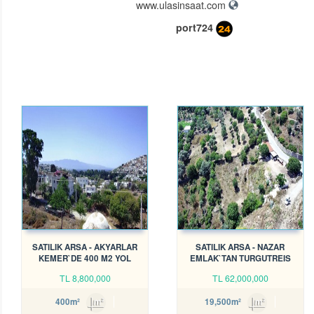
www.ulasinsaat.com
port724
SATILIK ARSA - AKYARLAR
SATILIK ARSA - NAZAR
KEMER`DE 400 M2 YOL
EMLAK`TAN TURGUTREIS
CEPHELİ ARSA REF-2157
AKÇAALAN`DA İMARA SINIR
TL
8,800,000
TL
62,000,000
TARLA REF-2123
400m²
19,500m²