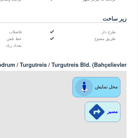
زیر ساخت
طرح دار
فاضلاب
طريق مفتوح
خط تلفن
تعداد زیاد
Bodrum
/ Turgutreis
/ Turgutreis Bld. (Bahçelievler
محل نمایش
مسیر