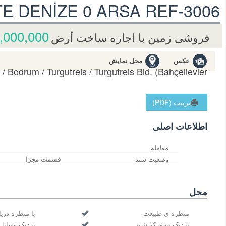
 DENİZE 0 ARSA REF-3006
000,000 TL
فروشی زمین با اجازه ساخت أرض
عکس
محل نمایش
 / Bodrum
/ Turgutreis
/ Turgutreis Bld. (Bahçelievler
پرینت (PDF)
اطلاعات اصلی
معامله
وضعیت سند
قسمت مجزا
محل
منظره ی طبیعت
با منظره دریا
نزدیک به مرکز شهر
نزدیک وسایل