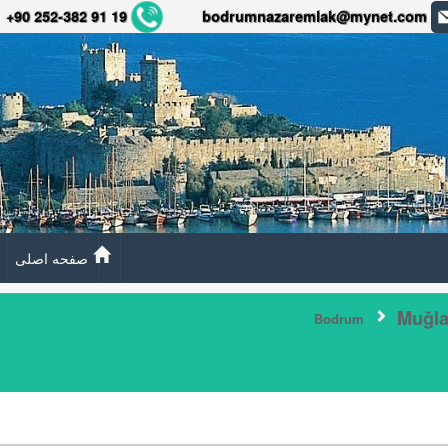
+90 252-382 91 19
bodrumnazaremlak@mynet.com
صفحه اصلی
Muğl
Bodrum