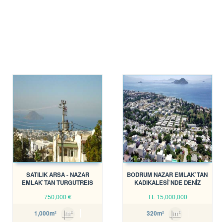
SATILIK ARSA - NAZAR
BODRUM NAZAR EMLAK`TAN
EMLAK`TAN TURGUTREIS
KADIKALESİ`NDE DENİZ
KARABAĞ`DA MANZARALI
MANZARALI REF-1353
750,000
€
TL
15,000,000
ARSA REF-2133
1,000m²
320m²