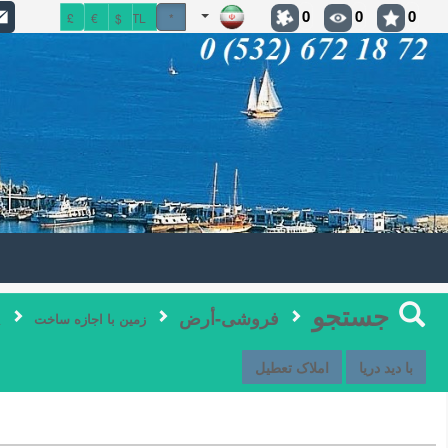
0
0
0
£
€
$
TL
*
جستجو
فروشی-أرض
a
زمین با اجازه ساخت
با دید دریا
املاک تعطیل