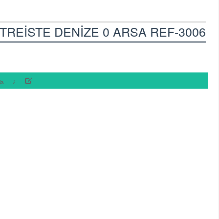
EİSTE DENİZE 0 ARSA REF-3006 /
نظ