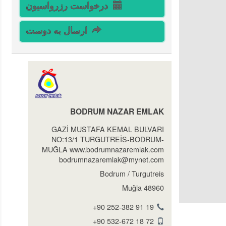
درخواست رزرواسیون
ارسال به دوست
BODRUM NAZAR EMLAK
GAZİ MUSTAFA KEMAL BULVARI
NO:13/1 TURGUTREİS-BODRUM-
MUĞLA www.bodrumnazaremlak.com
bodrumnazaremlak@mynet.com
Bodrum / Turgutreis
48960 Muğla
+90 252-382 91 19
+90 532-672 18 72