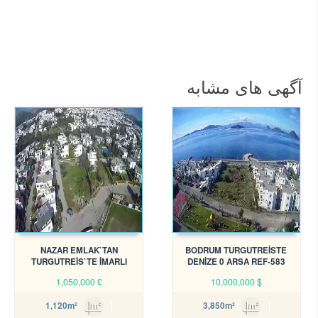
آگهی های مشابه
NAZAR EMLAK`TAN
BODRUM TURGUTREİSTE
TURGUTREİS`TE İMARLI
DENİZE 0 ARSA REF-583
KÖŞEBAŞI ARSA REF-1340
1,050,000
£
10,000,000
$
1,120m²
3,850m²