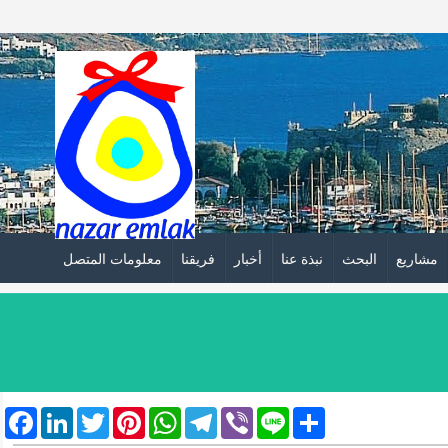
مشاريع
البحث
نبذة عنا
أخبار
فريقنا
معلومات المتصل
cebook
LinkedIn
Twitter
Pinterest
WhatsApp
Telegram
Viber
Line
Share