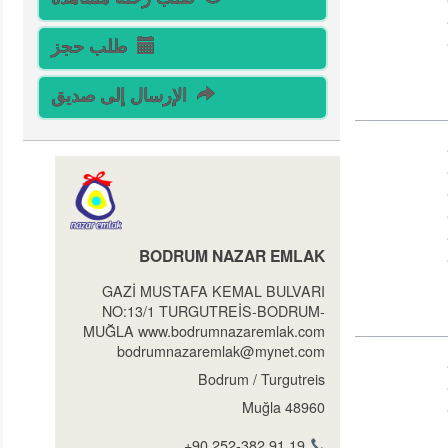
طلب حجز
الإرسال إلى صديق
BODRUM NAZAR EMLAK
GAZİ MUSTAFA KEMAL BULVARI
NO:13/1 TURGUTREİS-BODRUM-
MUĞLA www.bodrumnazaremlak.com
bodrumnazaremlak@mynet.com
Bodrum / Turgutreis
48960 Muğla
+90 252-382 91 19