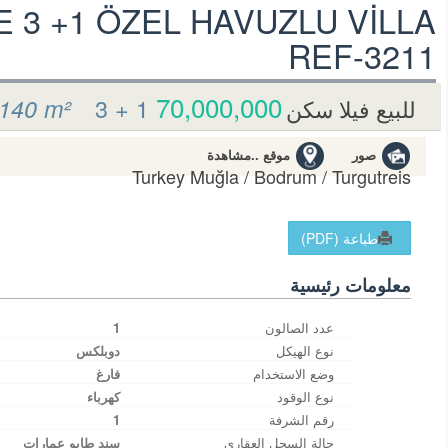
3 +1 ÖZEL HAVUZLU VİLLA
REF-3211
70,000,000 TL
3 + 1
140 m²
للبيع فيلا سكن
صور
موقع ..مشاهدة
Turkey Muğla / Bodrum
/ Turgutreis
طباعة (PDF)
معلومات رئيسية
عدد الصالون
1
نوع الهيكل
دوبلكس
وضع الاستخدام
فارغ
نوع الوقود
كهرباء
رقم الشرفة
1
حالة السجل العقاري
سند طابو عمارات