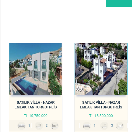
SATILIK VİLLA - NAZAR
SATILIK VİLLA - NAZAR
EMLAK`TAN TURGUTREİS
EMLAK`TAN TURGUTREİS
DENİZE YAKIN VİLLA REF-2659
MERKEZE YAKIN VİLLA REF-
TL
19,750,000
TL
18,500,000
2637
3
1
2
200m²
5
1
3
180m²