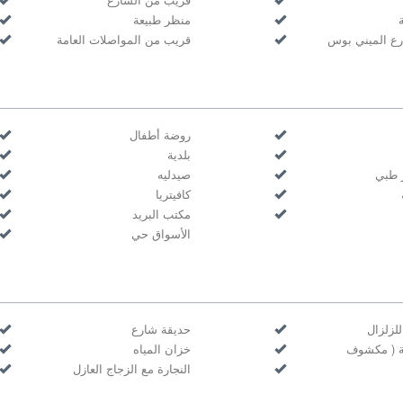
منظر طبيعة
ع الميني بوس
قريب من المواصلات العامة
روضة أطفال
بلدية
 طبي
صيدليه
كافيتريا
مكتب البريد
الأسواق حي
لزلزال
حديقة شارع
ة ( مكشوف
خزان المياه
النجارة مع الزجاج العازل