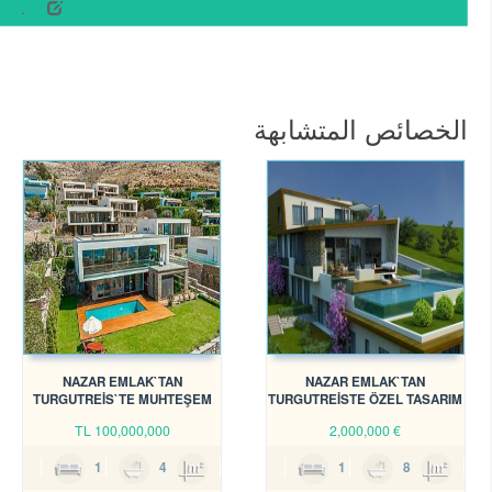
..
الخصائص المتشابهة
NAZAR EMLAK`TAN
NAZAR EMLAK`TAN
TURGUTREİS`TE MUHTEŞEM
TURGUTREİSTE ÖZEL TASARIM
VİLLALAR REF-1456
SATILIK VİLLA .REF-934
TL
100,000,000
2,000,000
€
4
1
4
420m²
7
1
8
350m²