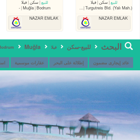
سكن
فيلا
سكن
فيلا
للبيع
للبيع
-
Muğla
Bodrum
Muğla
Bodrum
Turgutreis Bld. (Yalı Mah.)
NAZAR EMLAK
NAZAR EMLAK
البحث
للبيع-سكن
Muğla
فيلا
Bodrum
عائد إيجارى مضمون
إطلالة على البحر
عقارات موسمية
است