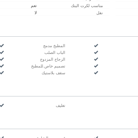
مناسب لكرت البنك
نعم
نقل
لا
المطبخ مدمج
الباب الصلب
الزجاج المزدوج
تصميم خاص.للمطبخ
سقف بلاستيك
تغليف
قريب من الشارع