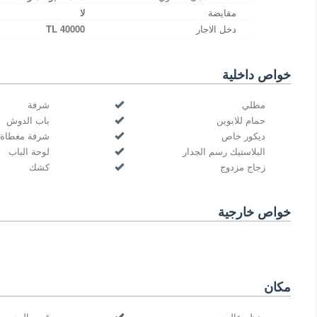
مقايضة
لا
دخل الاجار
40000 TL
خواص داخلية
مطلي
شرفة
حمام للابوين
باب الدوش
ديكور خاص
شرفة مغطاة
البلاستيك رسم الجدار
لوحة الباب
زجاج مزدوج
كشك
خواص خارجية
مكان
منظر عالبحر
قرب البحر