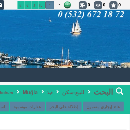
0
0
0
£
€
$
TL
*
البحث
للبيع-سكن
Muğla
فيلا
Bodrum
عائد إيجارى مضمون
إطلالة على البحر
عقارات موسمية
است