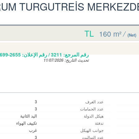
UM TURGUTREİS MERKEZDE 
160 m²
/
(Net)
رقم المرجع:
3211
/ رقم الإعلان:
0699-2655
تحديث التاريخ:
11/07/2026
عدد الغرف
3
عدد الحمامات
3
هيكل الدولة
اليد الثانية
تدفئة
تكييف الهواء
جوانب الهيكل
غرب
عدد التواليت
3