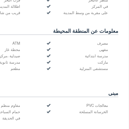
في المركز
اطلالة المدينة
على مقربة من وسط المدينة
قريب من شار
معلومات عن المنطقة المحيطة
مصرف
ATM
مقهى
محطة غاز
مدرسة ابتدائية
صيدلية ،مركز
ماركت
مدرسة ثانوية
مستشفى المنزلية
مطعم
مبنى
معالجات PVC
مقاوم منظم ل
الخرسانة المسلحة
حمام السباح
في الحديقة