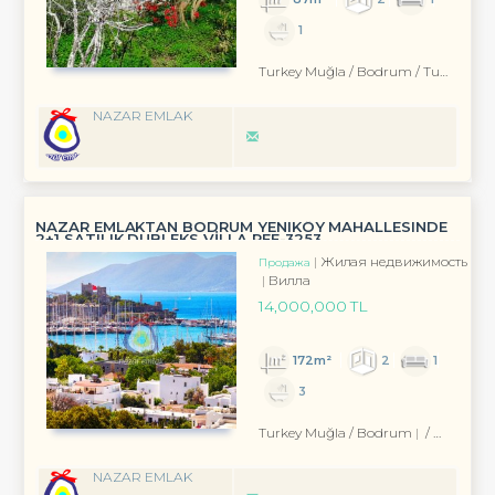
1
Turkey Muğla / Bodrum
/ Turgutreis
NAZAR EMLAK
NAZAR EMLAKTAN BODRUM YENIKÖY MAHALLESINDE
2+1 SATILIK DUBLEKS VİLLA REF-3253
Жилая недвижимость
Продажа
Вилла
14,000,000 TL
172m²
2
1
3
Turkey Muğla / Bodrum
/ Eskiçeşme Mah.
NAZAR EMLAK