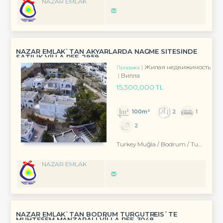
NAZAR EMLAK
NAZAR EMLAK`TAN AKYARLARDA NAĞME SİTESİNDE
SATILIK VİLLA REF-2959
Жилая недвижимость
Продажа
Вилла
15,300,000 TL
100m²
2
1
2
Turkey Muğla / Bodrum
/ Turgutreis
NAZAR EMLAK
NAZAR EMLAK`TAN BODRUM TURGUTREİS`TE
MUHTEŞEM MANZARALI VİLLA REF-3048