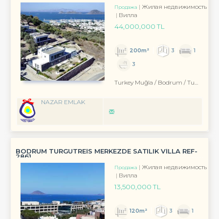
Жилая недвижимость
Продажа
Вилла
44,000,000 TL
200m²
3
1
3
Turkey Muğla / Bodrum
/ Turgutreis
NAZAR EMLAK
BODRUM TURGUTREİS MERKEZDE SATILIK VİLLA REF-
2861
Жилая недвижимость
Продажа
Вилла
13,500,000 TL
120m²
3
1