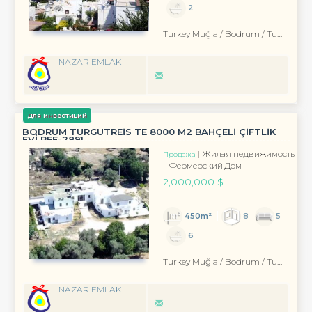
2
Turkey Muğla / Bodrum
/ Turgutreis
NAZAR EMLAK
Для инвестиций
BODRUM TURGUTREİS TE 8000 M2 BAHÇELİ ÇİFTLİK
EVİ REF-2891
Жилая недвижимость
Продажа
Фермерский Дом
2,000,000 $
450m²
8
5
6
Turkey Muğla / Bodrum
/ Turgutreis
NAZAR EMLAK