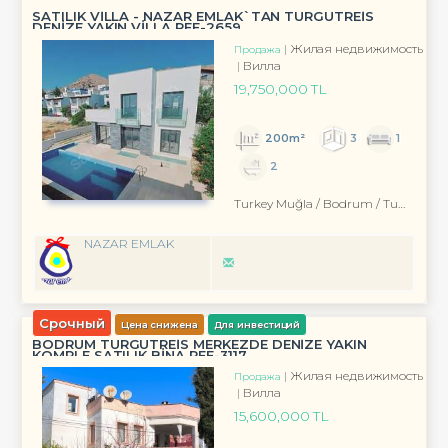
SATILIK VİLLA - NAZAR EMLAK`TAN TURGUTREİS
DENİZE YAKIN VİLLA REF-2659
Жилая недвижимость
Продажа
Вилла
19,750,000 TL
200m²
3
1
2
Turkey Muğla / Bodrum
/ Turgutreis
NAZAR EMLAK
Срочный
Цена снижена
Для инвестиций
BODRUM TURGUTREİS MERKEZDE DENİZE YAKIN
KOMPLE SATILIK BİNA REF-3117
Жилая недвижимость
Продажа
Вилла
15,600,000 TL