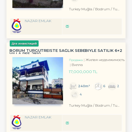
Turkey Muğla / Bodrum
/ Turgutreis
NAZAR EMLAK
Для инвестиций
BORUM TURGUTREISTE SAĞLIK SEBEBIYLE SATILIK 6+2
VILLA REF-2910
Жилая недвижимость
Продажа
Вилла
17,000,000 TL
240m²
6
2
4
Turkey Muğla / Bodrum
/ Turgutreis
NAZAR EMLAK