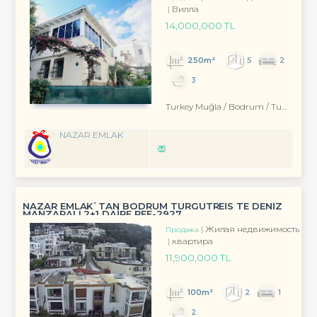
Вилла
14,000,000 TL
250m²
5
2
3
Turkey Muğla / Bodrum
/ Turgutreis
NAZAR EMLAK
NAZAR EMLAK`TAN BODRUM TURGUTREİS TE DENİZ
MANZARALI 2+1 DAİRE REF-2927
Жилая недвижимость
Продажа
квартира
11,900,000 TL
100m²
2
1
2