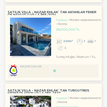
SATILIK VİLLA - NAZAR EMLAK`TAN AKYARLAR FENER
DE HAVUZLU VİLLA REF-3034
Жилая недвижимость
Продажа
Вилла
26,000,000 TL
220m²
3
1
2
Turkey Muğla / Bodrum
/ Turgutreis
NAZAR EMLAK
SATILIK VİLLA - NAZAR EMLAK`TAN TURGUTREİS
MERKEZE YAKIN VİLLA REF-2637
Жилая недвижимость
Продажа
Вилла