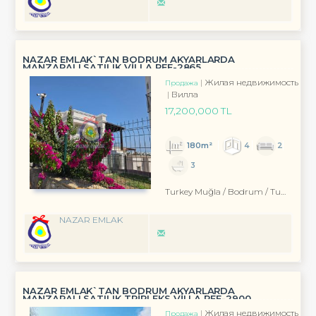
NAZAR EMLAK`TAN BODRUM AKYARLARDA
MANZARALI SATILIK VİLLA REF-2865
Жилая недвижимость
Продажа
Вилла
17,200,000 TL
180m²
4
2
3
Turkey Muğla / Bodrum
/ Turgutreis
NAZAR EMLAK
NAZAR EMLAK`TAN BODRUM AKYARLARDA
MANZARALI SATILIK TRİPLEKS VİLLA REF-2900
Жилая недвижимость
Продажа