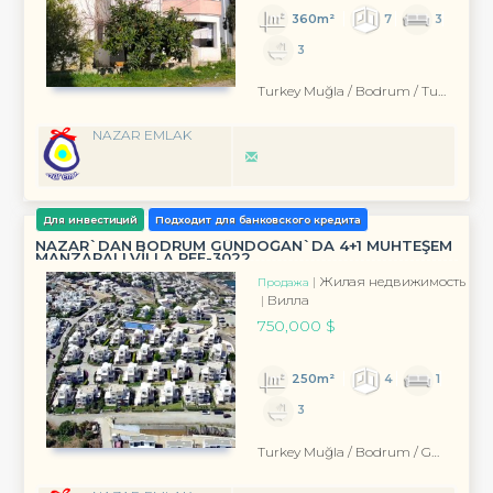
360m²
7
3
3
Turkey Muğla / Bodrum
/ Turgutreis
NAZAR EMLAK
Для инвестиций
Подходит для банковского кредита
NAZAR`DAN BODRUM GÜNDOĞAN`DA 4+1 MUHTEŞEM
MANZARALI VİLLA REF-3022
Жилая недвижимость
Продажа
Вилла
750,000 $
250m²
4
1
3
Turkey Muğla / Bodrum
/ Gündoğan