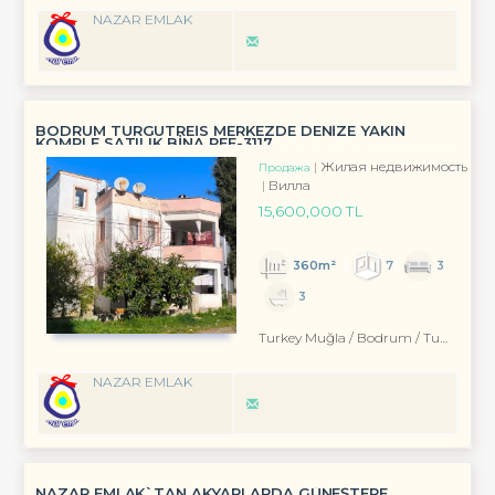
NAZAR EMLAK
BODRUM TURGUTREİS MERKEZDE DENİZE YAKIN
KOMPLE SATILIK BİNA REF-3117
Жилая недвижимость
Продажа
Вилла
15,600,000 TL
360m²
7
3
3
Turkey Muğla / Bodrum
/ Turgutreis
NAZAR EMLAK
NAZAR EMLAK`TAN AKYARLARDA GÜNEŞTEPE