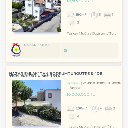
18,500,000 TL
180m²
5
1
3
Turkey Muğla / Bodrum
/ Turgutreis
NAZAR EMLAK
NAZAR EMLAK`TAN BODRUMTURGUTREIS `DE
TRIPLEKS VILLA REF-3238
Жилая недвижимость
Продажа
Вилла
16,000,000 TL
230m²
4
2
4
Turkey Muğla / Bodrum
/ Turgutreis