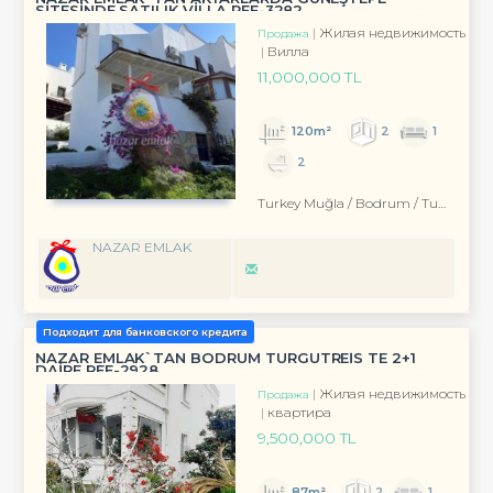
SİTESİNDE SATILIK VİLLA REF-3282
Жилая недвижимость
Продажа
Вилла
11,000,000 TL
120m²
2
1
2
Turkey Muğla / Bodrum
/ Turgutreis
NAZAR EMLAK
Подходит для банковского кредита
NAZAR EMLAK`TAN BODRUM TURGUTREİS TE 2+1
DAİRE REF-2928
Жилая недвижимость
Продажа
квартира
9,500,000 TL
87m²
2
1