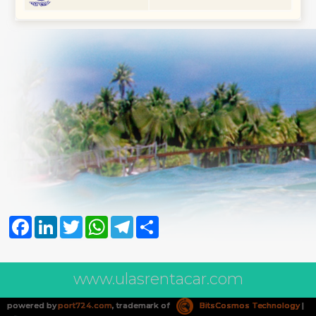
Facebook
LinkedIn
Twitter
WhatsApp
Telegram
Share
www.ulasrentacar.com
powered by
port724.com
, trademark of
BitsCosmos Technology
|