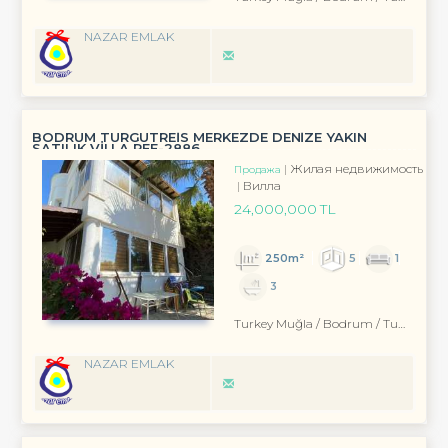
NAZAR EMLAK
BODRUM TURGUTREİS MERKEZDE DENİZE YAKIN
SATILIK VİLLA REF-2886
Жилая недвижимость
Продажа
Вилла
24,000,000 TL
250m²
5
1
3
Turkey Muğla / Bodrum
/ Turgutreis
NAZAR EMLAK