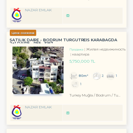
NAZAR EMLAK
Цена снижена
SATILIK DAİRE - BODRUM TURGUTREİS KARABAĞDA
2+1 DAİRE - REF- 3167
Жилая недвижимость
Продажа
квартира
5,750,000 TL
80m²
2
1
1
Turkey Muğla / Bodrum
/ Turgutreis
NAZAR EMLAK