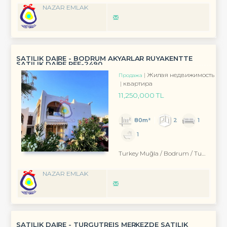
NAZAR EMLAK
SATILIK DAİRE - BODRUM AKYARLAR RÜYAKENTTE
SATILIK DAİRE REF-2490
Жилая недвижимость
Продажа
квартира
11,250,000 TL
80m²
2
1
1
Turkey Muğla / Bodrum
/ Turgutreis
NAZAR EMLAK
SATILIK DAİRE - TURGUTREİS MERKEZDE SATILIK