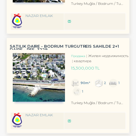
Turkey Muğla / Bodrum
/ Turgutreis
NAZAR EMLAK
SATILIK DAİRE - BODRUM TURGUTREİS SAHİLDE 2+1
DAİRE - REF- 3229
Жилая недвижимость
Продажа
квартира
15,300,000 TL
90m²
2
1
1
Turkey Muğla / Bodrum
/ Turgutreis
NAZAR EMLAK