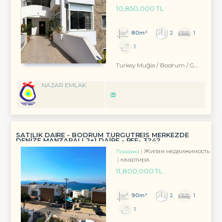
10,850,000 TL
80m²
2
1
1
Turkey Muğla / Bodrum
/ Gümüşlük
NAZAR EMLAK
SATILIK DAİRE - BODRUM TURGUTREİS MERKEZDE
DENİZE MANZARALI 2+1 DAİRE - REF- 3242
Жилая недвижимость
Продажа
квартира
11,800,000 TL
90m²
2
1
1