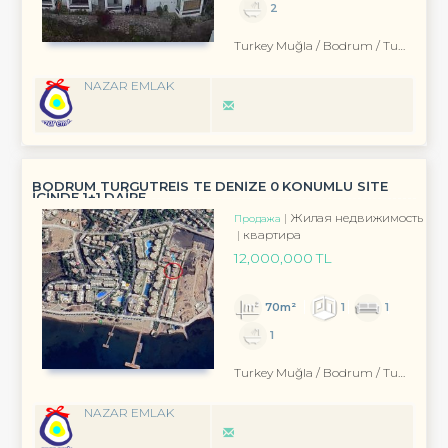
2
Turkey Muğla / Bodrum
/ Turgutreis
NAZAR EMLAK
BODRUM TURGUTREİS TE DENİZE 0 KONUMLU SİTE
İÇİNDE 1+1 DAİRE
Жилая недвижимость
Продажа
квартира
12,000,000 TL
70m²
1
1
1
Turkey Muğla / Bodrum
/ Turgutreis
NAZAR EMLAK