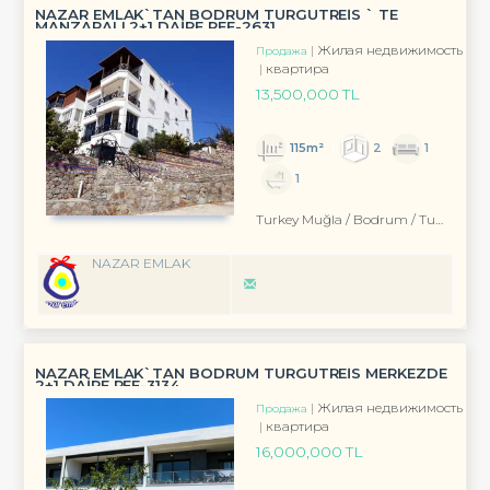
NAZAR EMLAK`TAN BODRUM TURGUTREİS ` TE
MANZARALI 2+1 DAİRE REF-2631
Жилая недвижимость
Продажа
квартира
13,500,000 TL
115m²
2
1
1
Turkey Muğla / Bodrum
/ Turgutreis
NAZAR EMLAK
NAZAR EMLAK`TAN BODRUM TURGUTREİS MERKEZDE
2+1 DAİRE REF-3134
Жилая недвижимость
Продажа
квартира
16,000,000 TL