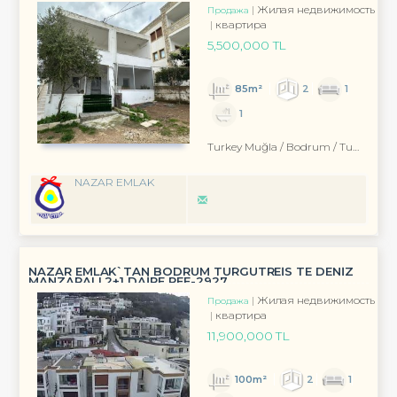
Жилая недвижимость
Продажа
квартира
5,500,000 TL
85m²
2
1
1
Turkey Muğla / Bodrum
/ Turgutreis
NAZAR EMLAK
NAZAR EMLAK`TAN BODRUM TURGUTREİS TE DENİZ
MANZARALI 2+1 DAİRE REF-2927
Жилая недвижимость
Продажа
квартира
11,900,000 TL
100m²
2
1