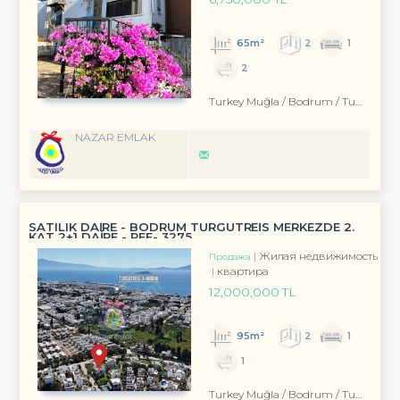
65m²
2
1
2
Turkey Muğla / Bodrum
/ Turgutreis
NAZAR EMLAK
SATILIK DAİRE - BODRUM TURGUTREİS MERKEZDE 2.
KAT 2+1 DAİRE - REF- 3275
Жилая недвижимость
Продажа
квартира
12,000,000 TL
95m²
2
1
1
Turkey Muğla / Bodrum
/ Turgutreis