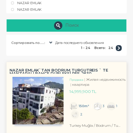
NAZAR EMLAK
NAZAR EMLAK
Поиск
Сортировать по.....:
Дата последнего обновления
1 - 24
Всего:
24
NAZAR EMLAK`TAN BODRUM TURGUTREİS ` TE
MANZARALI BAHÇE DUBLEKSİ REF-2630
Жилая недвижимость
Продажа
квартира
14,999,900 TL
150m²
3
1
2
Turkey Muğla / Bodrum
/ Turgutreis