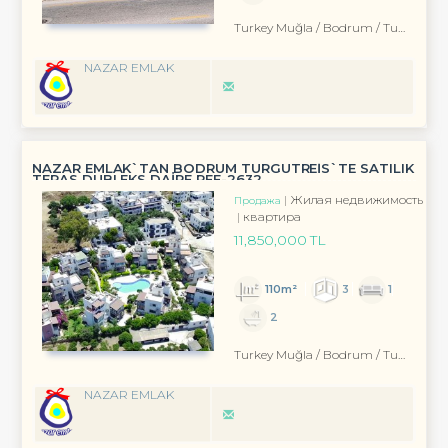
Turkey Muğla / Bodrum
/ Turgutreis
NAZAR EMLAK
NAZAR EMLAK`TAN BODRUM TURGUTREİS`TE SATILIK
TERAS DUBLEKS DAİRE REF-2632
Жилая недвижимость
Продажа
квартира
11,850,000 TL
110m²
3
1
2
Turkey Muğla / Bodrum
/ Turgutreis
NAZAR EMLAK