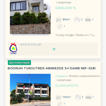
квартира
6,850,000 TL
80m²
2
1
1
Turkey Muğla / Bodrum
/ Turgutreis
NAZAR EMLAK
Для инвестиций
BODRUM TURGUTREİS MERKEZDE 3+1 DAİRE REF-3281
Жилая недвижимость
Продажа
квартира
12,000,000 TL
130m²
3
1
1