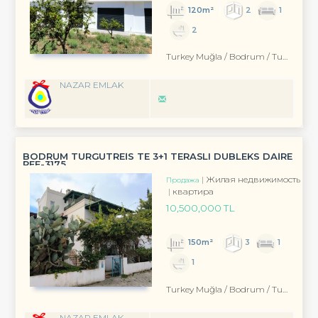
120m²
2
1
2
Turkey Muğla / Bodrum
/ Turgutreis
NAZAR EMLAK
BODRUM TURGUTREİS TE 3+1 TERASLI DUBLEKS DAİRE
REF-3175
Жилая недвижимость
Продажа
квартира
10,500,000 TL
150m²
3
1
1
Turkey Muğla / Bodrum
/ Turgutreis
NAZAR EMLAK