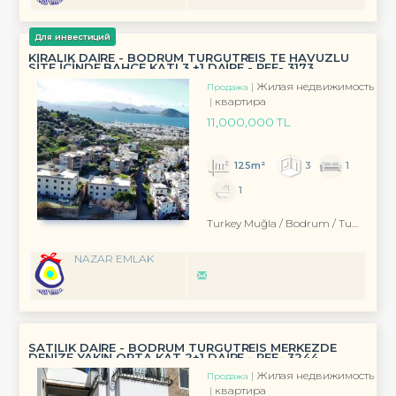
Для инвестиций
KİRALIK DAİRE - BODRUM TURGUTREİS TE HAVUZLU
SİTE İÇİNDE BAHÇE KATI 3 +1 DAİRE - REF- 3173
Жилая недвижимость
Продажа
квартира
11,000,000 TL
125m²
3
1
1
Turkey Muğla / Bodrum
/ Turgutreis
NAZAR EMLAK
SATILIK DAİRE - BODRUM TURGUTREİS MERKEZDE
DENİZE YAKIN ORTA KAT 2+1 DAİRE - REF- 3244
Жилая недвижимость
Продажа
квартира