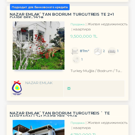
Подходит для банковского кредита
NAZAR EMLAK`TAN BODRUM TURGUTREİS TE 2+1
DAİRE REF-2928
Жилая недвижимость
Продажа
квартира
9,500,000 TL
87m²
2
1
1
Turkey Muğla / Bodrum
/ Turgutreis
NAZAR EMLAK
NAZAR EMLAK`TAN BODRUM TURGUTREİS ` TE
MANZARALI 2+1 DAİRE REF-2749
Жилая недвижимость
Продажа
квартира
6,750,000 TL