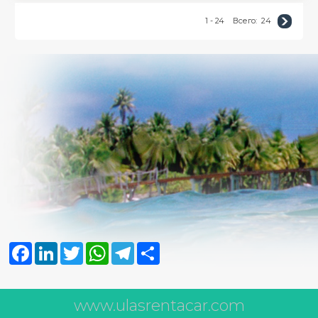
1 - 24
Всего:
24
Facebook
LinkedIn
Twitter
WhatsApp
Telegram
Share
www.ulasrentacar.com