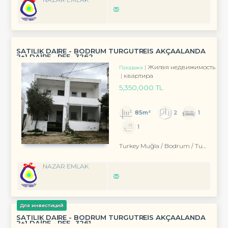
SATILIK DAİRE - BODRUM TURGUTREİS AKÇAALANDA
2+1 DAİRE - REF- 3262
Жилая недвижимость
Продажа
квартира
5,350,000 TL
85m²
2
1
1
Turkey Muğla / Bodrum
/ Turgutreis
NAZAR EMLAK
Для инвестиций
SATILIK DAİRE - BODRUM TURGUTREİS AKÇAALANDA
2+1 DAİRE - REF- 3261