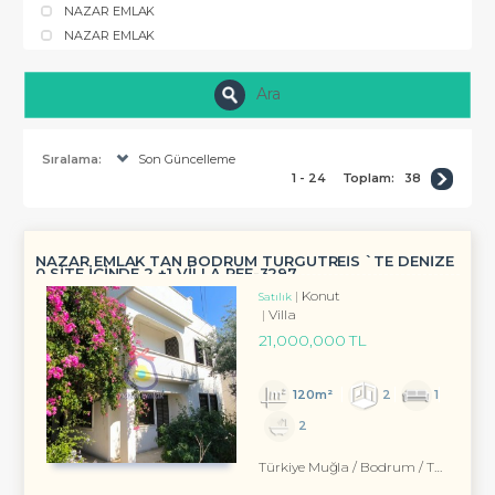
NAZAR EMLAK
NAZAR EMLAK
Ara
Sıralama:
Son Güncelleme
1 - 24
Toplam:
38
NAZAR EMLAK TAN BODRUM TURGUTREİS `TE DENİZE
0 SİTE İÇİNDE 2 +1 VİLLA REF-3297
Konut
Satılık
Villa
21,000,000 TL
120m²
2
1
2
Türkiye Muğla / Bodrum
/ Turgutreis