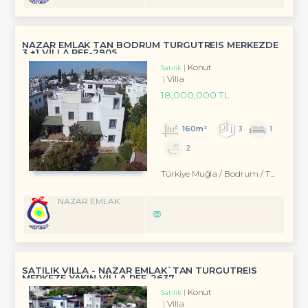
NAZAR EMLAK TAN BODRUM TURGUTREİS MERKEZDE
3 +1 VİLLA REF-2905
Konut
Satılık
Villa
18,000,000 TL
160m²
3
1
2
Türkiye Muğla / Bodrum
/ Turgutreis
NAZAR EMLAK
SATILIK VİLLA - NAZAR EMLAK`TAN TURGUTREİS
MERKEZE YAKIN VİLLA REF-2637
Konut
Satılık
Villa