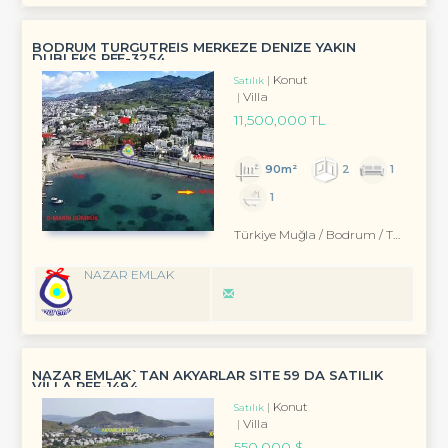
BODRUM TURGUTREİS MERKEZE DENİZE YAKIN
DUBLEKS REF-3254
Konut
Satılık
Villa
11,500,000 TL
90m²
2
1
1
Türkiye Muğla / Bodrum
/ Turgutreis
NAZAR EMLAK
NAZAR EMLAK`TAN AKYARLAR SİTE 59 DA SATILIK
VİLLA REF-1494
Konut
Satılık
Villa
550,000 $