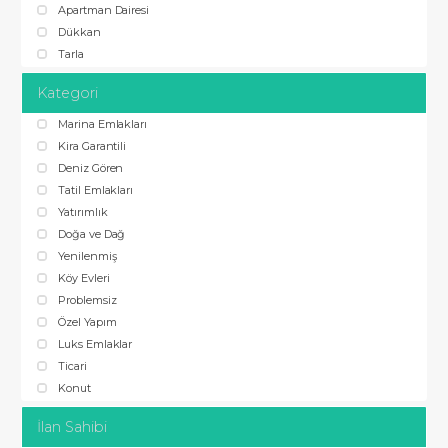
Apartman Dairesi
Dükkan
Tarla
Kategori
Marina Emlakları
Kira Garantili
Deniz Gören
Tatil Emlakları
Yatırımlık
Doğa ve Dağ
Yenilenmiş
Köy Evleri
Problemsiz
Özel Yapım
Luks Emlaklar
Ticari
Konut
İlan Sahibi