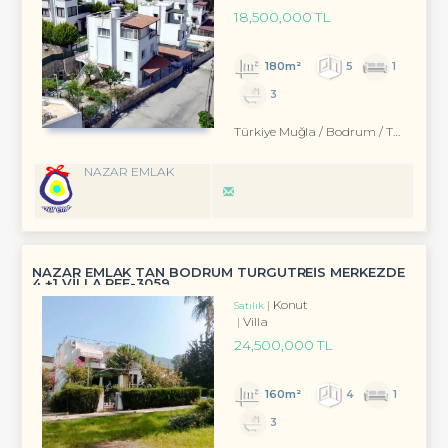
18,500,000 TL
180m²
5
1
3
Türkiye Muğla / Bodrum
/ Turgutreis
NAZAR EMLAK
NAZAR EMLAK TAN BODRUM TURGUTREİS MERKEZDE
4 +1 VİLLA REF-3059
Konut
Satılık
Villa
24,500,000 TL
160m²
4
1
3