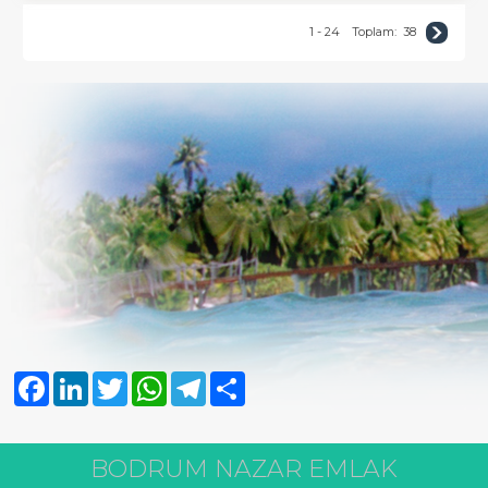
1 - 24
Toplam:
38
Facebook
LinkedIn
Twitter
WhatsApp
Telegram
Share
BODRUM NAZAR EMLAK