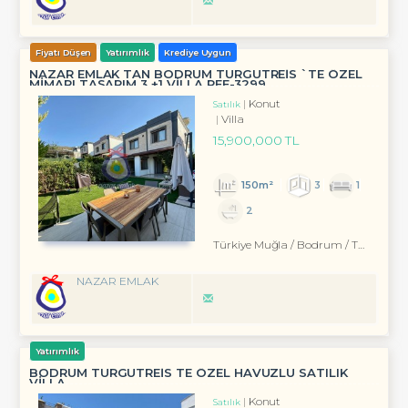
Fiyatı Düşen
Yatırımlık
Krediye Uygun
NAZAR EMLAK TAN BODRUM TURGUTREİS `TE ÖZEL
MİMARI TASARIM 3 +1 VİLLA REF-3299 ...
Konut
Satılık
Villa
15,900,000 TL
150m²
3
1
2
Türkiye Muğla / Bodrum
/ Turgutreis
NAZAR EMLAK
Yatırımlık
BODRUM TURGUTREİS TE ÖZEL HAVUZLU SATILIK
VİLLA
Konut
Satılık