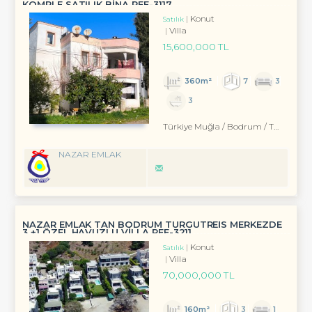
KOMPLE SATILIK BİNA REF-3117
Konut
Satılık
Villa
15,600,000 TL
360m²
7
3
3
Türkiye Muğla / Bodrum
/ Turgutreis
NAZAR EMLAK
NAZAR EMLAK TAN BODRUM TURGUTREİS MERKEZDE
3 +1 ÖZEL HAVUZLU VİLLA REF-3211
Konut
Satılık
Villa
70,000,000 TL
160m²
3
1