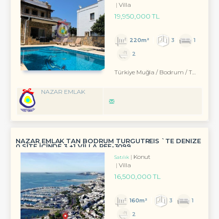
Villa
19,950,000 TL
220m²
3
1
2
Türkiye Muğla / Bodrum
/ Turgutreis
NAZAR EMLAK
NAZAR EMLAK TAN BODRUM TURGUTREİS `TE DENİZE
0 SİTE İÇİNDE 3 +1 VİLLA REF-3099
Konut
Satılık
Villa
16,500,000 TL
160m²
3
1
2