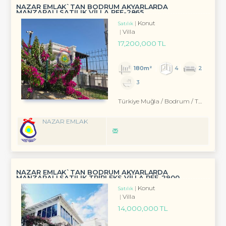
NAZAR EMLAK`TAN BODRUM AKYARLARDA
MANZARALI SATILIK VİLLA REF-2865
Konut
Satılık
Villa
17,200,000 TL
180m²
4
2
3
Türkiye Muğla / Bodrum
/ Turgutreis
NAZAR EMLAK
NAZAR EMLAK`TAN BODRUM AKYARLARDA
MANZARALI SATILIK TRİPLEKS VİLLA REF-2900
Konut
Satılık
Villa
14,000,000 TL