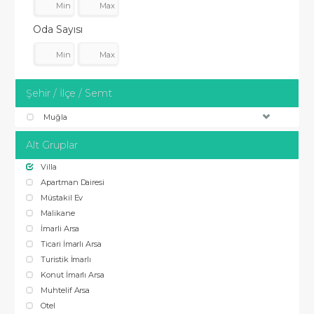
Oda Sayısı
Şehir / İlçe / Semt
Muğla
Alt Gruplar
Villa
Apartman Dairesi
Müstakil Ev
Malikane
İmarli Arsa
Ticari İmarlı Arsa
Turistik İmarlı
Konut İmarlı Arsa
Muhtelif Arsa
Otel