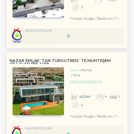
3
Türkiye Muğla / Bodrum
/ Turgutreis
NAZAR EMLAK
NAZAR EMLAK`TAN TURGUTREİS`TE MUHTEŞEM
VİLLALAR REF-1456
Konut
Satılık
Villa
100,000,000 TL
420m²
4
1
4
Türkiye Muğla / Bodrum
/ Turgutreis
NAZAR EMLAK