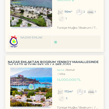
110m²
2
1
1
Türkiye Muğla / Bodrum
/ Turgutreis
NAZAR EMLAK
NAZAR EMLAKTAN BODRUM YENIKÖY MAHALLESINDE
2+1 SATILIK DUBLEKS VİLLA REF-3253
Konut
Satılık
Villa
14,000,000 TL
172m²
2
1
3
Türkiye Muğla / Bodrum
/ Eskiçeşme Mah.