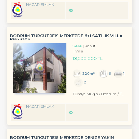
NAZAR EMLAK
BODRUM TURGUTREİS MERKEZDE 6+1 SATILIK VİLLA
REF-3303
Konut
Satılık
Villa
18,500,000 TL
220m²
6
1
2
Türkiye Muğla / Bodrum
/ Turgutreis
NAZAR EMLAK
BODRUM TURGUTREİS MERKEZDE DENİZE YAKIN