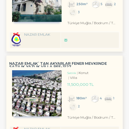
250m²
5
2
3
Türkiye Muğla / Bodrum
/ Turgutreis
NAZAR EMLAK
NAZAR EMLAK`TAN AKYARLAR FENER MEVKİİNDE
SATILIK YAZLIK VİLLA REF-3127
Konut
Satılık
Villa
11,500,000 TL
180m²
4
1
2
Türkiye Muğla / Bodrum
/ Turgutreis
NAZAR EMLAK