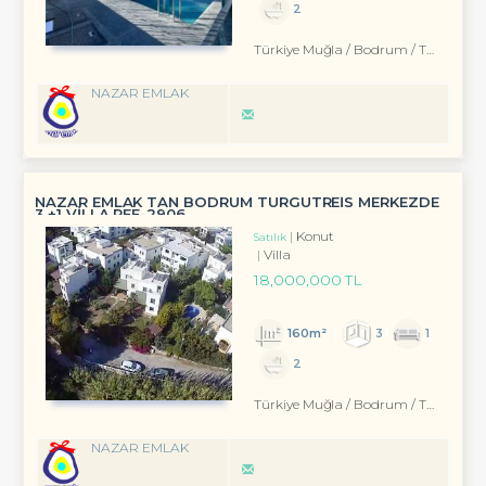
2
Türkiye Muğla / Bodrum
/ Turgutreis
NAZAR EMLAK
NAZAR EMLAK TAN BODRUM TURGUTREİS MERKEZDE
3 +1 VİLLA REF-2906
Konut
Satılık
Villa
18,000,000 TL
160m²
3
1
2
Türkiye Muğla / Bodrum
/ Turgutreis
NAZAR EMLAK