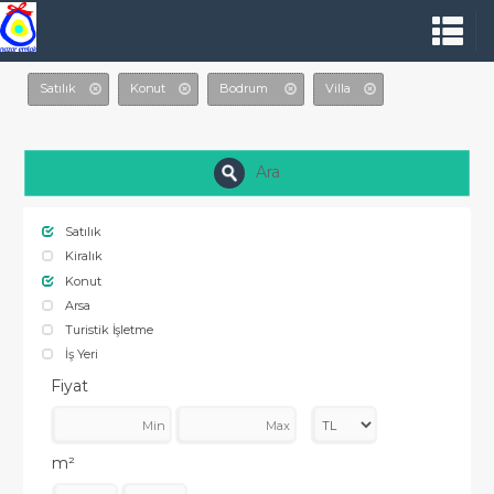
Satılık
Konut
Bodrum
Villa
Ara
Satılık
Kiralık
Konut
Arsa
Turistik İşletme
İş Yeri
Fiyat
m²