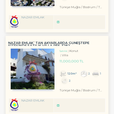
Türkiye Muğla / Bodrum
/ Turgutreis
NAZAR EMLAK
NAZAR EMLAK`TAN AKYARLARDA GÜNEŞTEPE
SİTESİNDE SATILIK VİLLA REF-3282
Konut
Satılık
Villa
11,000,000 TL
120m²
2
1
2
Türkiye Muğla / Bodrum
/ Turgutreis
NAZAR EMLAK