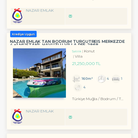
NAZAR EMLAK
Krediye Uygun
NAZAR EMLAK TAN BODRUM TURGUTREİS MERKEZDE
4 +1 MÜSTAKİL HAVUZLU VİLLA REF-2868
Konut
Satılık
Villa
21,250,000 TL
160m²
4
1
4
Türkiye Muğla / Bodrum
/ Turgutreis
NAZAR EMLAK