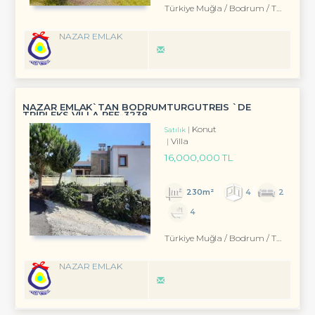
Türkiye Muğla / Bodrum
/ Turgutreis
NAZAR EMLAK
NAZAR EMLAK`TAN BODRUMTURGUTREIS `DE
TRIPLEKS VILLA REF-3238
Konut
Satılık
Villa
16,000,000 TL
230m²
4
2
4
Türkiye Muğla / Bodrum
/ Turgutreis
NAZAR EMLAK