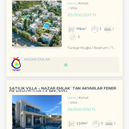
Konut
Satılık
Villa
20,000,000 TL
176m²
3
1
3
Türkiye Muğla / Bodrum
/ Turgutreis
NAZAR EMLAK
SATILIK VİLLA - NAZAR EMLAK`TAN AKYARLAR FENER
DE HAVUZLU VİLLA REF-3034
Konut
Satılık
Villa
26,000,000 TL
220m²
3
1