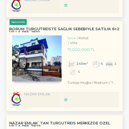
Yatırımlık
BORUM TURGUTREISTE SAĞLIK SEBEBIYLE SATILIK 6+2
VILLA REF-2910
Konut
Satılık
Villa
17,000,000 TL
240m²
6
2
4
Türkiye Muğla / Bodrum
/ Turgutreis
NAZAR EMLAK
NAZAR EMLAK`TAN TURGUTREİS MERKEZDE ÖZEL
VİLLA REF-2825