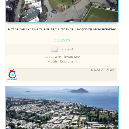
NAZAR EMLAK`TAN TURGUTREİS`TE İMARLI KÖŞEBAŞI ARSA REF-1340
£
1,050,000
1,120m²
Arsa
İmarli Arsa
Satılık
Muğla
Bodrum
-
NAZAR EMLAK