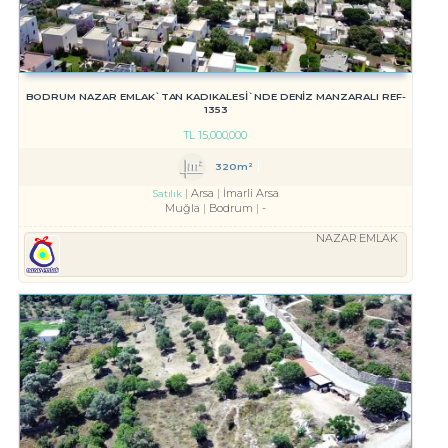
BODRUM NAZAR EMLAK`TAN KADIKALESİ`NDE DENİZ MANZARALI REF-
1353
TL
15,000,000
320m²
Arsa
İmarli Arsa
Satılık
Muğla
Bodrum
-
NAZAR EMLAK