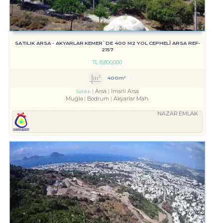
SATILIK ARSA - AKYARLAR KEMER`DE 400 M2 YOL CEPHELİ ARSA REF-
2157
TL
8,800,000
400m²
Arsa
İmarli Arsa
Satılık
Muğla
Bodrum
Akyarlar Mah.
NAZAR EMLAK