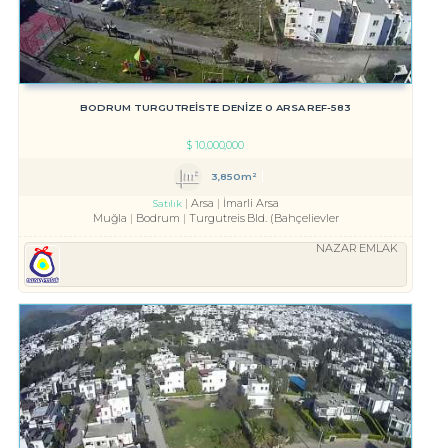
BODRUM TURGUTREİSTE DENİZE 0 ARSA REF-583
$
10,000,000
3,850m²
Arsa
İmarli Arsa
Satılık
Muğla
Bodrum
Turgutreis Bld. (Bahçelievler
NAZAR EMLAK