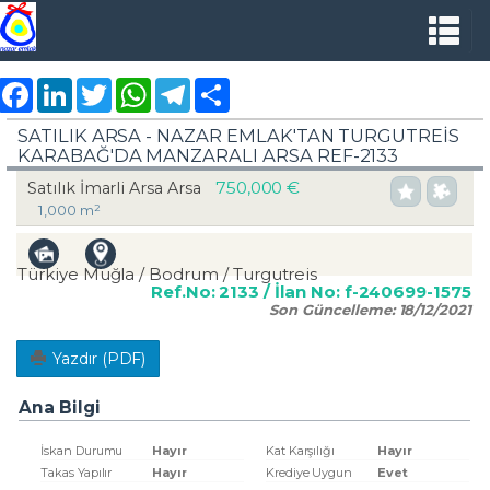
Facebook
LinkedIn
Twitter
WhatsApp
Telegram
Share
SATILIK ARSA - NAZAR EMLAK'TAN TURGUTREIS
KARABAĞ'DA MANZARALI ARSA REF-2133
750,000 €
Satılık İmarli Arsa Arsa
1,000 m²
Türkiye Muğla / Bodrum
/ Turgutreis
Ref.No:
2133
/ İlan No:
f-240699-1575
Son Güncelleme:
18/12/2021
Yazdır (PDF)
Ana Bilgi
İskan Durumu
Hayır
Kat Karşılığı
Hayır
Takas Yapılır
Hayır
Krediye Uygun
Evet