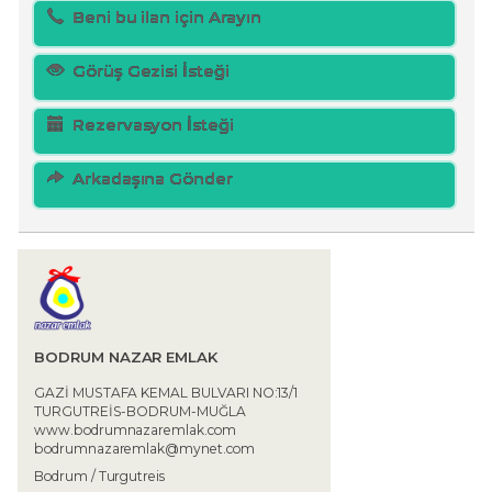
Beni bu ilan için Arayın
Görüş Gezisi İsteği
Rezervasyon İsteği
Arkadaşına Gönder
BODRUM NAZAR EMLAK
GAZİ MUSTAFA KEMAL BULVARI NO:13/1
TURGUTREİS-BODRUM-MUĞLA
www.bodrumnazaremlak.com
bodrumnazaremlak@mynet.com
Bodrum / Turgutreis