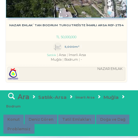
NAZAR EMLAK`TAN BODRUM TURGUTREİSTE İMARLI ARSA REF-2754
TL
50,000,000
5,000m²
Arsa
İmarli Arsa
Satılık
Muğla
Bodrum
-
NAZAR EMLAK
Ara
Satılık-Arsa
Muğla
İmarli Arsa
Bodrum
Konut
Deniz Gören
Tatil Emlakları
Doğa ve Dağ
Problemsiz