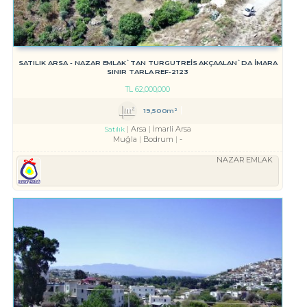
SATILIK ARSA - NAZAR EMLAK`TAN TURGUTREIS AKÇAALAN`DA İMARA
SINIR TARLA REF-2123
TL
62,000,000
19,500m²
Arsa
İmarli Arsa
Satılık
Muğla
Bodrum
-
NAZAR EMLAK