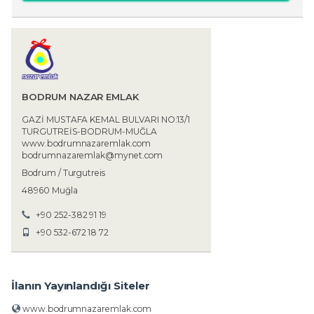
BODRUM NAZAR EMLAK
GAZİ MUSTAFA KEMAL BULVARI NO:13/1
TURGUTREİS-BODRUM-MUĞLA
www.bodrumnazaremlak.com
bodrumnazaremlak@mynet.com
Bodrum / Turgutreis
48960 Muğla
+90 252-382 91 19
+90 532-672 18 72
İlanın Yayınlandığı Siteler
www.bodrumnazaremlak.com