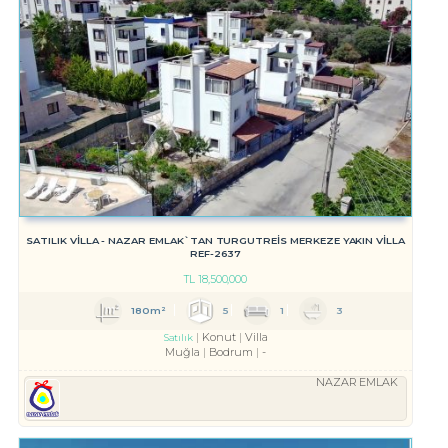
SATILIK VİLLA - NAZAR EMLAK`TAN TURGUTREİS MERKEZE YAKIN VİLLA
REF-2637
TL
18,500,000
180m²
5
1
3
Konut
Villa
Satılık
Muğla
Bodrum
-
NAZAR EMLAK