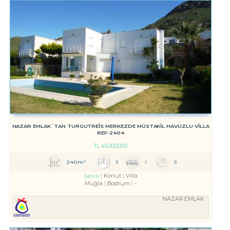
NAZAR EMLAK`TAN TURGUTREİS MERKEZDE MÜSTAKİL HAVUZLU VİLLA
REF-2404
TL
45,000,000
240m²
3
1
3
Konut
Villa
Satılık
Muğla
Bodrum
-
NAZAR EMLAK