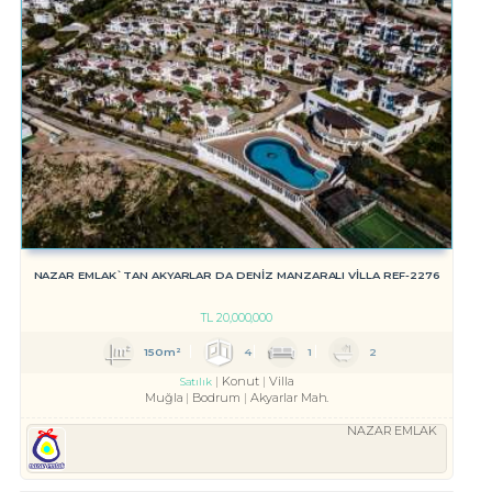
NAZAR EMLAK`TAN AKYARLAR DA DENİZ MANZARALI VİLLA REF-2276
TL
20,000,000
150m²
4
1
2
Konut
Villa
Satılık
Muğla
Bodrum
Akyarlar Mah.
NAZAR EMLAK