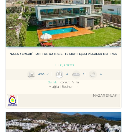
NAZAR EMLAK`TAN TURGUTREİS`TE MUHTEŞEM VİLLALAR REF-1456
TL
100,000,000
420m²
4
1
4
Konut
Villa
Satılık
Muğla
Bodrum
-
NAZAR EMLAK