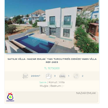
SATILIK VİLLA - NAZAR EMLAK`TAN TURGUTREİS DENİZE YAKIN VİLLA
REF-2659
TL
19,750,000
200m²
3
1
2
Konut
Villa
Satılık
Muğla
Bodrum
-
NAZAR EMLAK