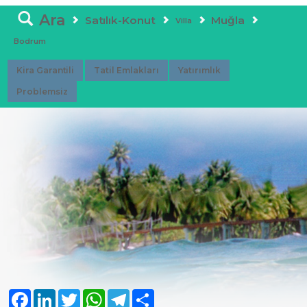
Ara
Satılık-Konut
Muğla
Villa
Bodrum
Kira Garantili
Tatil Emlakları
Yatırımlık
Problemsiz
Facebook
LinkedIn
Twitter
WhatsApp
Telegram
Share