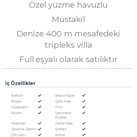
Özel yüzme havuzlu
Müstakil
Denize 400 m mesafedeki
tripleks villa
Full eşyalı olarak satılıktır
İç Özellikler
Balkon
Beyaz Eşyalı
Boyalı
Çelik Kapı
Duşakabin
Fırın
Isıcam
Laminant
Mutfak
Mobilyalı
Panel Kapı
Seramik Zemin
Şofben
Çift Cam
Klima