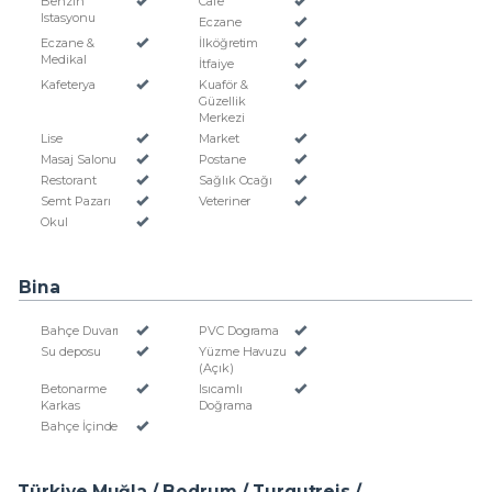
Benzin
Cafe
Istasyonu
Eczane
Eczane &
İlköğretim
Medikal
İtfaiye
Kafeterya
Kuaför &
Güzellik
Merkezi
Lise
Market
Masaj Salonu
Postane
Restorant
Sağlık Ocağı
Semt Pazarı
Veteriner
Okul
Bina
Bahçe Duvarı
PVC Dograma
Su deposu
Yüzme Havuzu
(Açık)
Betonarme
Isıcamlı
Karkas
Doğrama
Bahçe İçinde
Türkiye Muğla / Bodrum
/ Turgutreis
/