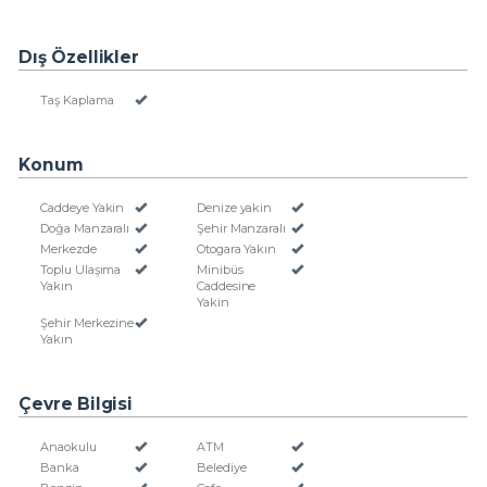
Dış Özellikler
Taş Kaplama
Konum
Caddeye Yakin
Denize yakin
Doğa Manzaralı
Şehir Manzaralı
Merkezde
Otogara Yakın
Toplu Ulaşıma
Minibüs
Yakın
Caddesine
Yakin
Şehir Merkezine
Yakın
Çevre Bilgisi
Anaokulu
ATM
Banka
Belediye