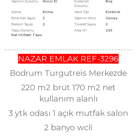
Yapının Durumu
Ikinci El
Kullanım
Boş
Durumu
Isıtma
Klima
Yakıt Tipi
Elektrik
Bina Kat Sayısı
3
Yapının Yönü
Güney
Balkon Sayısı
2
Tuvalet Sayısı
2
Tapu Durumu
Arsa m²
225
Kat Irtifakli Tapu
NAZAR EMLAK REF-3296
Bodrum Turgutreis Merkezde
220 m2 brüt 170 m2 net
kullanım alanlı
3 ytk odası 1 açık mutfak salon
2 banyo wcli