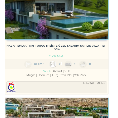
NAZAR EMLAK`TAN TURGUTREİSTE ÖZEL TASARIM SATILIK VİLLA .REF-
934
€
2,000,000
350m²
7
1
8
Konut
Villa
Satılık
Muğla
Bodrum
Turgutreis Bld. (Yalı Mah.)
NAZAR EMLAK