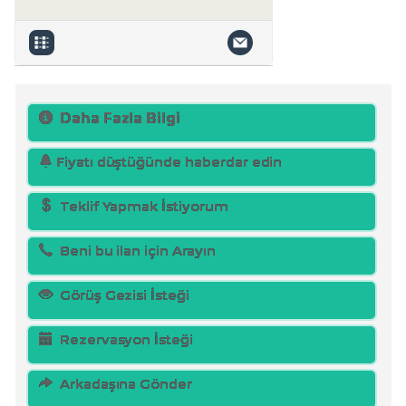
Daha Fazla Bilgi
Fiyatı düştüğünde haberdar edin
Teklif Yapmak İstiyorum
Beni bu ilan için Arayın
Görüş Gezisi İsteği
Rezervasyon İsteği
Arkadaşına Gönder