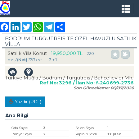
Facebook
LinkedIn
Twitter
WhatsApp
Telegram
Share
BODRUM TURGUTREİS TE ÖZEL HAVUZLU SATILIK
VİLLA
19,950,000 TL
Satılık Villa Konut
220
m²
/
(Net)
170 m²
3 + 1
Türkiye Muğla / Bodrum
/ Turgutreis
/ Bahçelievler Mh.
Ref.No:
3296
/ İlan No:
f-240699-2736
Son Güncelleme:
06/07/2026
Yazdır (PDF)
Ana Bilgi
Oda Sayısı
3
Salon Sayısı
1
Banyo Sayısı
2
Yapının Şekli
Triplex