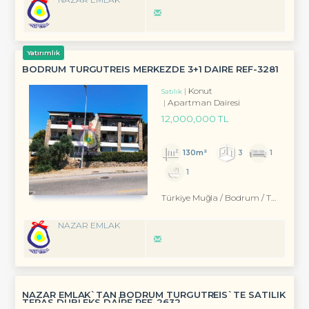
Yatırımlık
BODRUM TURGUTREİS MERKEZDE 3+1 DAİRE REF-3281
Konut
Satılık
Apartman Dairesi
12,000,000 TL
130m²
3
1
1
Türkiye Muğla / Bodrum
/ Turgutreis
NAZAR EMLAK
NAZAR EMLAK`TAN BODRUM TURGUTREİS`TE SATILIK
TERAS DUBLEKS DAİRE REF-2632