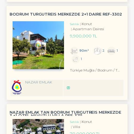
BODRUM TURGUTREİS MERKEZDE 2+1 DAİRE REF-3302
Konut
Satılık
Apartman Dairesi
9,900,000 TL
90m²
2
1
1
Türkiye Muğla / Bodrum
/ Turgutreis
NAZAR EMLAK
NAZAR EMLAK TAN BODRUM TURGUTREİS MERKEZDE
3 +1 ÖZEL HAVUZLU VİLLA REF-3211
Konut
Satılık
Villa
70,000,000 TL