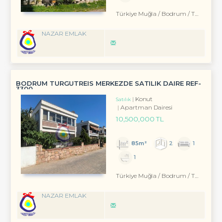
Türkiye Muğla / Bodrum
/ Turgutreis
NAZAR EMLAK
BODRUM TURGUTREIS MERKEZDE SATILIK DAIRE REF-
3300
Konut
Satılık
Apartman Dairesi
10,500,000 TL
85m²
2
1
1
Türkiye Muğla / Bodrum
/ Turgutreis
NAZAR EMLAK