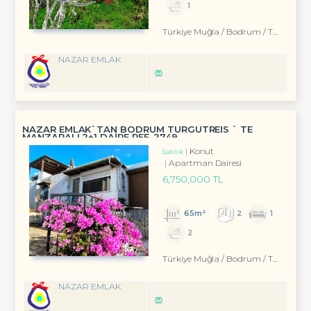
1
Türkiye Muğla / Bodrum
/ Turgutreis
NAZAR EMLAK
NAZAR EMLAK`TAN BODRUM TURGUTREİS ` TE
MANZARALI 2+1 DAİRE REF-2749
Konut
Satılık
Apartman Dairesi
6,750,000 TL
65m²
2
1
2
Türkiye Muğla / Bodrum
/ Turgutreis
NAZAR EMLAK