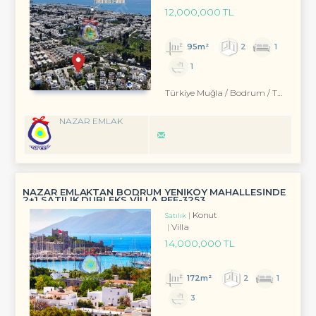
12,000,000 TL
95m²
2
1
1
Türkiye Muğla / Bodrum
/ Turgutreis
NAZAR EMLAK
NAZAR EMLAKTAN BODRUM YENIKÖY MAHALLESINDE
2+1 SATILIK DUBLEKS VİLLA REF-3253
Konut
Satılık
Villa
14,000,000 TL
172m²
2
1
3