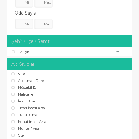
Oda Sayısı
Şehir / İlçe / Semt
Muğla
Alt Gruplar
Villa
Apartman Dairesi
Müstakil Ev
Malikane
İmarli Arsa
Ticari İmarlı Arsa
Turistik İmarlı
Konut İmarlı Arsa
Muhtelif Arsa
Otel