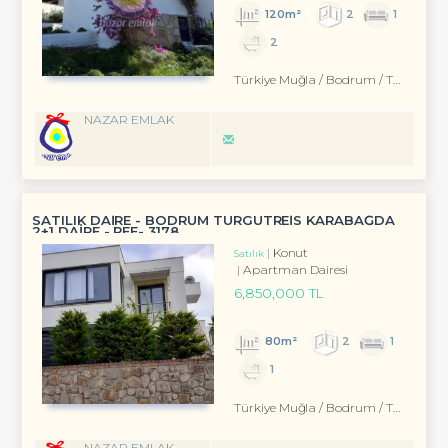
120m²
2
1
2
Türkiye Muğla / Bodrum
/ Turgutreis
NAZAR EMLAK
SATILIK DAİRE - BODRUM TURGUTREİS KARABAĞDA
2+1 DAİRE - REF- 3178
Konut
Satılık
Apartman Dairesi
6,850,000 TL
80m²
2
1
1
Türkiye Muğla / Bodrum
/ Turgutreis
NAZAR EMLAK