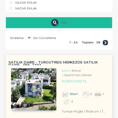
NAZAR EMLAK
NAZAR EMLAK
Ara
Sıralama:
Son Güncelleme
1 - 24
Toplam:
58
SATILIK DAİRE - TURGUTREİS MERKEZDE SATILIK
DAİRE - REF- 2373
Konut
Satılık
Apartman Dairesi
10,500,000 TL
90m²
2
1
2
Türkiye Muğla / Bodrum
/ Turgutreis