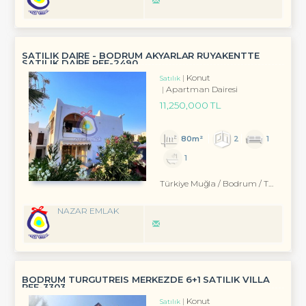
SATILIK DAİRE - BODRUM AKYARLAR RÜYAKENTTE
SATILIK DAİRE REF-2490
Konut
Satılık
Apartman Dairesi
11,250,000 TL
80m²
2
1
1
Türkiye Muğla / Bodrum
/ Turgutreis
NAZAR EMLAK
BODRUM TURGUTREİS MERKEZDE 6+1 SATILIK VİLLA
REF-3303
Konut
Satılık