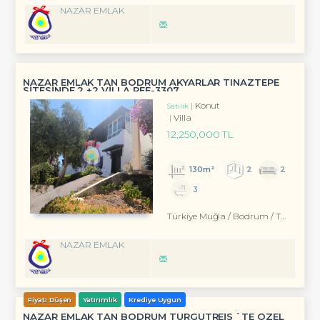
NAZAR EMLAK
NAZAR EMLAK TAN BODRUM AKYARLAR TINAZTEPE
SİTESİNDE 2 +2 VİLLA REF-3307
Konut
Satılık
Villa
12,250,000 TL
130m²
2
2
3
Türkiye Muğla / Bodrum
/ Turgutreis
NAZAR EMLAK
Fiyatı Düşen
Yatırımlık
Krediye Uygun
NAZAR EMLAK TAN BODRUM TURGUTREİS `TE ÖZEL