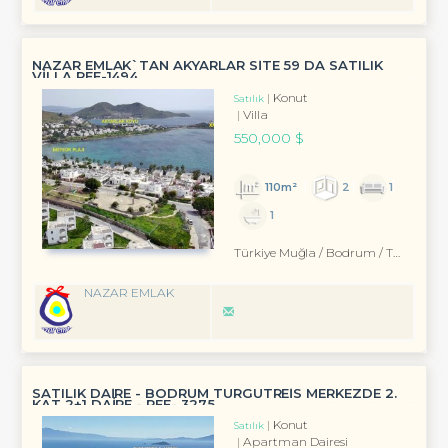
NAZAR EMLAK`TAN AKYARLAR SİTE 59 DA SATILIK
VİLLA REF-1494
Konut
Satılık
Villa
550,000 $
110m²
2
1
1
Türkiye Muğla / Bodrum
/ Turgutreis
NAZAR EMLAK
SATILIK DAİRE - BODRUM TURGUTREİS MERKEZDE 2.
KAT 2+1 DAİRE - REF- 3275
Konut
Satılık
Apartman Dairesi