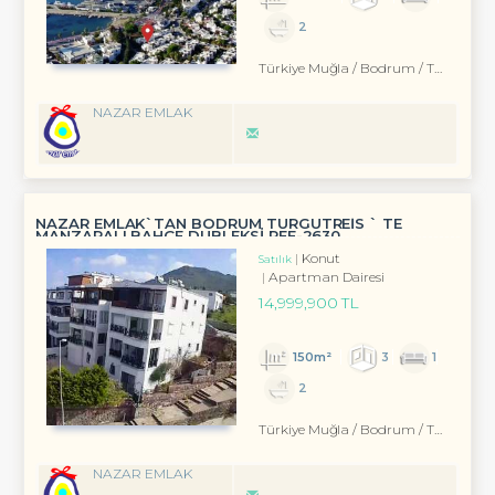
2
Türkiye Muğla / Bodrum
/ Turgutreis
NAZAR EMLAK
NAZAR EMLAK`TAN BODRUM TURGUTREİS ` TE
MANZARALI BAHÇE DUBLEKSİ REF-2630
Konut
Satılık
Apartman Dairesi
14,999,900 TL
150m²
3
1
2
Türkiye Muğla / Bodrum
/ Turgutreis
NAZAR EMLAK