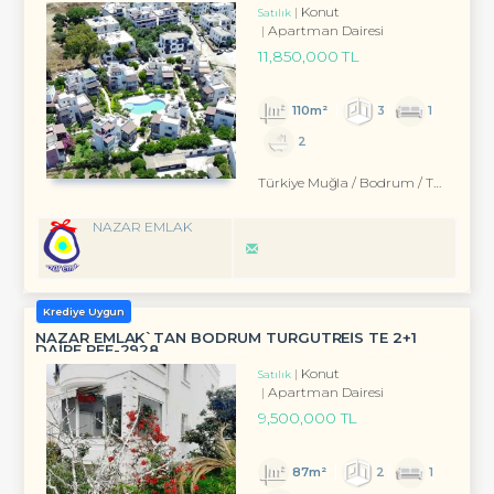
Konut
Satılık
Apartman Dairesi
11,850,000 TL
110m²
3
1
2
Türkiye Muğla / Bodrum
/ Turgutreis
NAZAR EMLAK
Krediye Uygun
NAZAR EMLAK`TAN BODRUM TURGUTREİS TE 2+1
DAİRE REF-2928
Konut
Satılık
Apartman Dairesi
9,500,000 TL
87m²
2
1