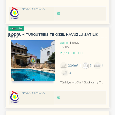
NAZAR EMLAK
Yatırımlık
BODRUM TURGUTREİS TE ÖZEL HAVUZLU SATILIK
VİLLA
Konut
Satılık
Villa
19,950,000 TL
220m²
3
1
2
Türkiye Muğla / Bodrum
/ Turgutreis
NAZAR EMLAK