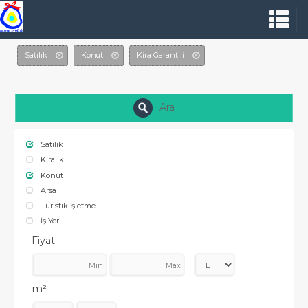
Satılık
Konut
Kira Garantili
Ara
Satılık
Kiralık
Konut
Arsa
Turistik İşletme
İş Yeri
Fiyat
m²