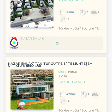
160m²
3
1
3
Türkiye Muğla / Bodrum
/ Turgutreis
NAZAR EMLAK
NAZAR EMLAK`TAN TURGUTREİS`TE MUHTEŞEM
VİLLALAR REF-1456
Konut
Satılık
Villa
100,000,000 TL
420m²
4
1
4
Türkiye Muğla / Bodrum
/ Turgutreis