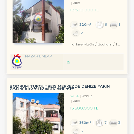
Villa
18,500,000 TL
220m²
6
1
2
Türkiye Muğla / Bodrum
/ Turgutreis
NAZAR EMLAK
BODRUM TURGUTREİS MERKEZDE DENİZE YAKIN
KOMPLE SATILIK BİNA REF-3117
Konut
Satılık
Villa
15,600,000 TL
360m²
7
3
3