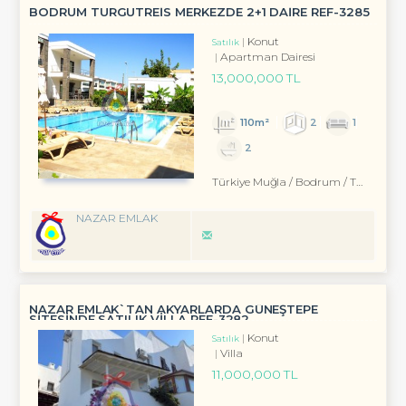
BODRUM TURGUTREİS MERKEZDE 2+1 DAİRE REF-3285
Konut
Satılık
Apartman Dairesi
13,000,000 TL
110m²
2
1
2
Türkiye Muğla / Bodrum
/ Turgutreis
NAZAR EMLAK
NAZAR EMLAK`TAN AKYARLARDA GÜNEŞTEPE
SİTESİNDE SATILIK VİLLA REF-3282
Konut
Satılık
Villa
11,000,000 TL