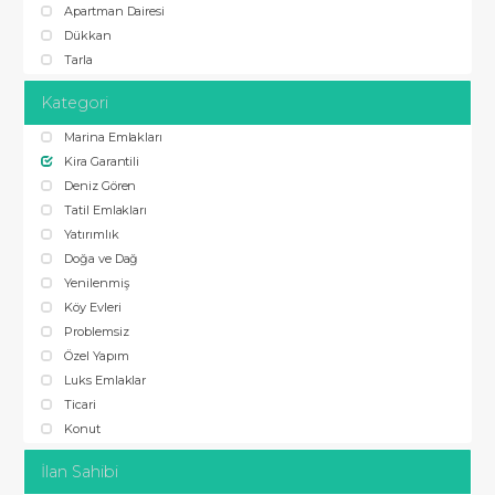
Apartman Dairesi
Dükkan
Tarla
Kategori
Marina Emlakları
Kira Garantili
Deniz Gören
Tatil Emlakları
Yatırımlık
Doğa ve Dağ
Yenilenmiş
Köy Evleri
Problemsiz
Özel Yapım
Luks Emlaklar
Ticari
Konut
İlan Sahibi