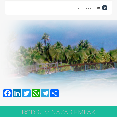
1 - 24
Toplam:
58
Facebook
LinkedIn
Twitter
WhatsApp
Telegram
Share
BODRUM NAZAR EMLAK