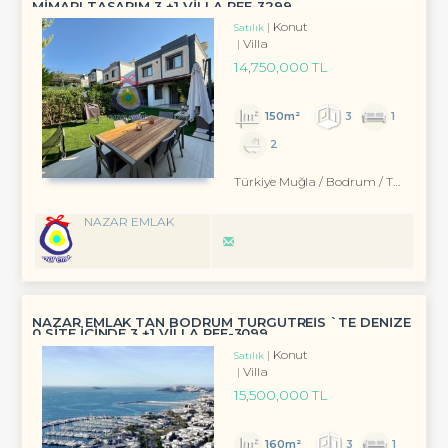
MİMARI TASARIM 3 +1 VİLLA REF-3299 ...
Konut
Satılık
Villa
14,750,000 TL
150m²
3
1
2
Türkiye Muğla / Bodrum
/ Turgutreis
NAZAR EMLAK
NAZAR EMLAK TAN BODRUM TURGUTREİS `TE DENİZE
0 SİTE İÇİNDE 3 +1 VİLLA REF-3099
Konut
Satılık
Villa
15,500,000 TL
160m²
3
1