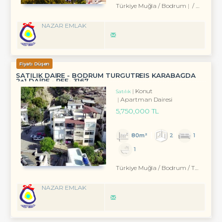
Türkiye Muğla / Bodrum
/ Eskiçeşme Mah.
NAZAR EMLAK
Fiyatı Düşen
SATILIK DAİRE - BODRUM TURGUTREİS KARABAĞDA
2+1 DAİRE - REF- 3167
Konut
Satılık
Apartman Dairesi
5,750,000 TL
80m²
2
1
1
Türkiye Muğla / Bodrum
/ Turgutreis
NAZAR EMLAK