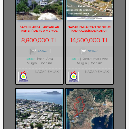
SATILIK ARSA - AKYARLAR
NAZAR EMLAKTAN BODRUM
KEMER`DE 400 M2 YOL
KADIKALESINDE KONUT
CEPHELİ ARSA REF-2157
IMARLI ARSA REF-1353
8,800,000 TL
14,500,000 TL
400m²
320m²
İmarli Arsa
Konut İmarlı Arsa
Satılık
Satılık
Muğla
Bodrum
Muğla
Bodrum
NAZAR EMLAK
NAZAR EMLAK