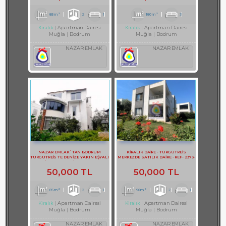
85m²
2
1
180m²
3
Apartman Dairesi
Apartman Dairesi
Kiralık
Kiralık
Muğla
Bodrum
Muğla
Bodrum
NAZAR EMLAK
NAZAR EMLAK
NAZAR EMLAK`TAN BODRUM
KİRALIK DAİRE - TURGUTREİS
TURGUTREİS TE DENİZE YAKIN EŞYALI
MERKEZDE SATILIK DAİRE - REF- 2373-
KİRALIK 2+1 DAİRE REF-3097
1
50,000 TL
50,000 TL
85m²
2
1
90m²
2
1
Apartman Dairesi
Apartman Dairesi
Kiralık
Kiralık
Muğla
Bodrum
Muğla
Bodrum
NAZAR EMLAK
NAZAR EMLAK