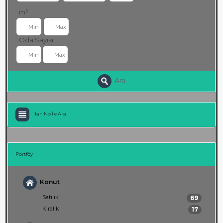
m²
Oda Sayısı
Ara
İlan No İle Ara
Portföy
Konut
Satılık
69
Kiralık
17