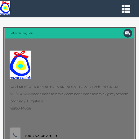
İletişim Bilgileri
GAZİ MUSTAFA KEMAL BULVARI NO:13/1 TURGUTREİS-BODRUM-
MUĞLA www.bodrumnazaremlak.com bodrumnazaremlak@mynet.com
Bodrum / Turgutreis
48960, Muğla
+90 252-382 91 19