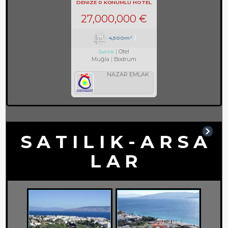
DENIZE 0 KONUMLU HOTEL
REF-597
27,000,000 €
4,500m²
Otel
Satılık
Muğla
Bodrum
NAZAR EMLAK
S A T I L I K - A R S A
L A R