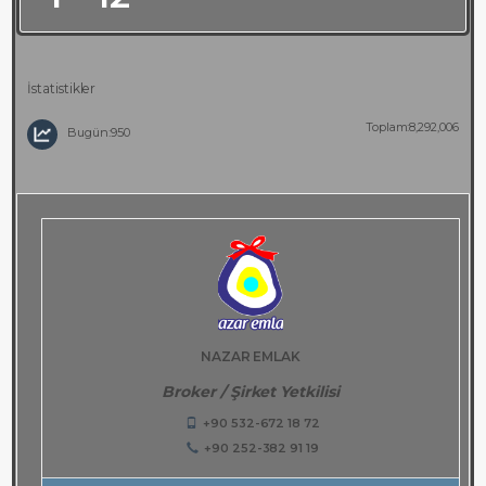
İstatistikler
Toplam:8,292,006
Bugün:950
NAZAR EMLAK
Broker / Şirket Yetkilisi
+90 532-672 18 72
+90 252-382 91 19