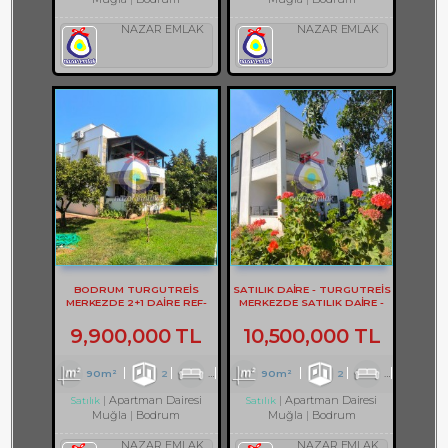
NAZAR EMLAK
NAZAR EMLAK
BODRUM TURGUTREİS
SATILIK DAİRE - TURGUTREİS
MERKEZDE 2+1 DAİRE REF-
MERKEZDE SATILIK DAİRE -
3302
REF- 2373
9,900,000 TL
10,500,000 TL
90m²
2
1
1
90m²
2
1
2
Apartman Dairesi
Apartman Dairesi
Satılık
Satılık
Muğla
Bodrum
Muğla
Bodrum
NAZAR EMLAK
NAZAR EMLAK