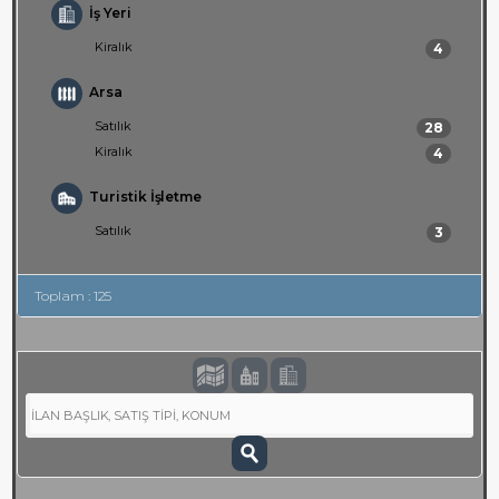
İş Yeri
Kiralık
4
Arsa
Satılık
28
Kiralık
4
Turistik İşletme
Satılık
3
Toplam : 125