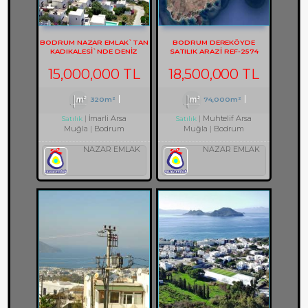
BODRUM NAZAR EMLAK`TAN
BODRUM DEREKÖYDE
KADIKALESİ`NDE DENİZ
SATILIK ARAZİ REF-2574
MANZARALI REF-1353
15,000,000 TL
18,500,000 TL
320m²
74,000m²
İmarli Arsa
Muhtelif Arsa
Satılık
Satılık
Muğla
Bodrum
Muğla
Bodrum
NAZAR EMLAK
NAZAR EMLAK