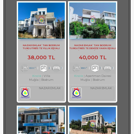
NAZAR EMLAK`TAN BODRUM
NAZAR EMLAK`TAN BODRUM
TURGUTREİS TE YILLIK EŞYALI
TURGUTREİS TE DENİZE YAKIN EŞYALI
KİRALIK BAHÇE KATI DAİRE
KİRALIK 1+1 DAİRE REF-2983
38,000 TL
40,000 TL
65m²
2
1
80m²
1
1
Villa
Apartman Dairesi
Kiralık
Kiralık
Muğla
Bodrum
Muğla
Bodrum
NAZAR EMLAK
NAZAR EMLAK