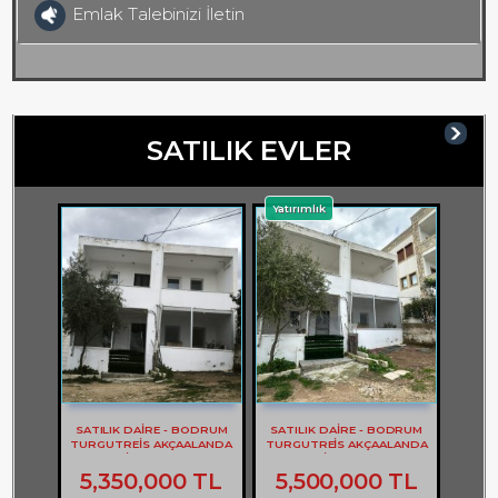
Emlak Talebinizi İletin
SATILIK EVLER
Yatırımlık
SATILIK DAİRE - BODRUM
SATILIK DAİRE - BODRUM
TURGUTREİS AKÇAALANDA
TURGUTREİS AKÇAALANDA
2+1 DAİRE - REF- 3262
2+1 DAİRE - REF- 3261
5,350,000 TL
5,500,000 TL