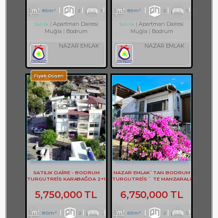
85m²
2
1
1
85m²
2
1
1
Apartman Dairesi
Apartman Dairesi
Satılık
Satılık
Muğla
Bodrum
Muğla
Bodrum
NAZAR EMLAK
NAZAR EMLAK
Fiyatı Düşen
SATILIK DAİRE - BODRUM
NAZAR EMLAK`TAN BODRUM
TURGUTREİS KARABAĞDA 2+1
TURGUTREİS ` TE MANZARALI
DAİRE - REF- 3167
2+1 DAİRE REF-2749
5,750,000 TL
6,750,000 TL
80m²
2
1
1
65m²
2
1
2