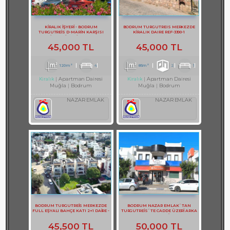
KİRALIK İŞYERİ - BODRUM
BODRUM TURGUTREIS MERKEZDE
TURGUTREİS D-MARİN KARŞISI
KİRALIK DAIRE REF-3300-1
KİRALIK İŞYERİ REF-3131
45,000 TL
45,000 TL
120m²
4
85m²
2
1
Apartman Dairesi
Apartman Dairesi
Kiralık
Kiralık
Muğla
Bodrum
Muğla
Bodrum
NAZAR EMLAK
NAZAR EMLAK
BODRUM TURGUTREİS MERKEZDE
BODRUM NAZAR EMLAK`TAN
FULL EŞYALI BAHÇE KATI 2+1 DAİRE -
TURGUTREİS`TE CADDE ÜZERİ ARKA
REF- 3141-1
TERASLI DUBLEKS BÜRO REF-1357
45,500 TL
50,000 TL