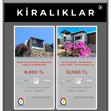
K İ R A L I K L A R
BODRUM TURGUTREIS MERKEZDE
NAZAR EMLAK`TAN BODRUM
KİRALIK DAIRE REF-3301
TURGUTREİS ` TE MANZARALI 2+1
DAİRE REF-2749
8,000 TL
32,500 TL
85m²
2
1
65m²
2
1
Apartman Dairesi
Apartman Dairesi
Kiralık
Kiralık
Muğla
Bodrum
Muğla
Bodrum
NAZAR EMLAK
NAZAR EMLAK