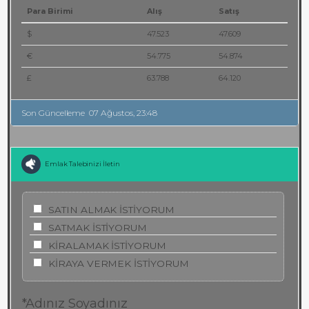
Para Birimi
Alış
Satış
$
47.523
47.609
€
54.775
54.874
£
63.788
64.120
Son Güncelleme
07 Ağustos, 23:48
Emlak Talebinizi İletin
SATIN ALMAK İSTİYORUM
SATMAK İSTİYORUM
KİRALAMAK İSTİYORUM
KİRAYA VERMEK İSTİYORUM
*Adınız Soyadınız