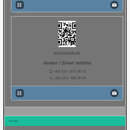
NAZAR EMLAK
Broker / Şirket Yetkilisi
+90 532- 672 18 72
+90 252- 382 91 19
Kurlar