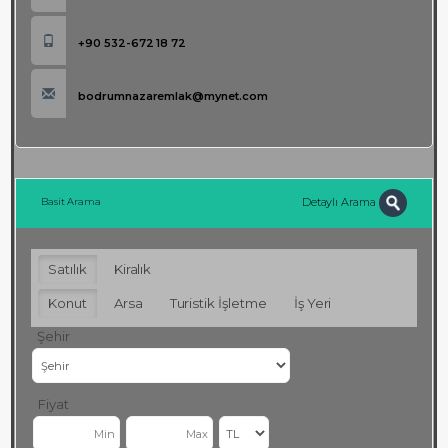
+90 532-672 18 72
bodrumnazaremlak@mynet.com
Detaylı Arama
Basit Arama
Satılık
Kiralık
Konut
Arsa
Turistik İşletme
İş Yeri
Şehir
Fiyat