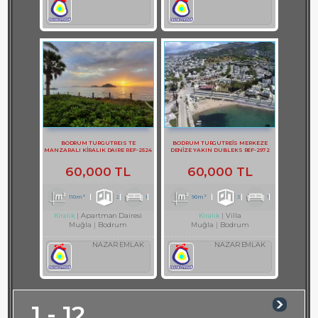
BODRUM TURGUTREIS TE
BODRUM TURGUTREİS MERKEZE
MANZARALI KİRALIK DAIRE REF-2524
DENİZE YAKIN DUBLEKS REF-2972
60,000 TL
60,000 TL
110m²
2
1
90m²
3
1
Apartman Dairesi
Villa
Kiralık
Kiralık
Muğla
Bodrum
Muğla
Bodrum
NAZAR EMLAK
NAZAR EMLAK
1 - 12