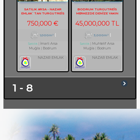
SATILIK ARSA - NAZAR
BODRUM TURGUTREİS
EMLAK`TAN TURGUTREIS
MERKEZDE DENİZE YAKIN
KARABAĞ`DA MANZARALI
ARSA REF-3082
ARSA REF-2133
750,000 €
45,000,000 TL
1,000m²
3,000m²
İmarli Arsa
Muhtelif Arsa
Satılık
Satılık
Muğla
Bodrum
Muğla
Bodrum
NAZAR EMLAK
NAZAR EMLAK
1 - 8