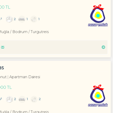
00 TL
²
2
1
1
Muğla / Bodrum
/ Turgutreis
85
nut
Apartman Dairesi
000 TL
m²
2
1
2
Muğla / Bodrum
/ Turgutreis