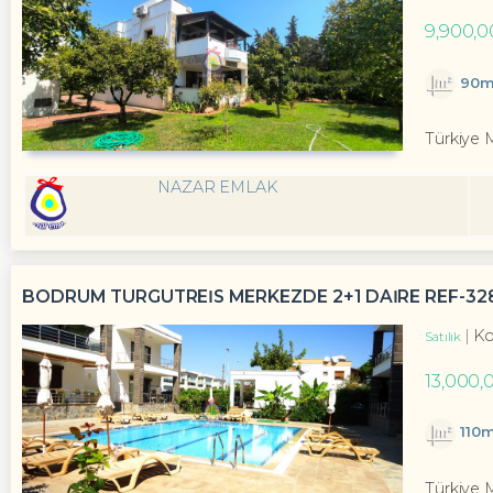
9,900,0
90m
Türkiye 
NAZAR EMLAK
BODRUM TURGUTREİS MERKEZDE 2+1 DAİRE REF-32
Ko
Satılık
13,000,
110
Türkiye 