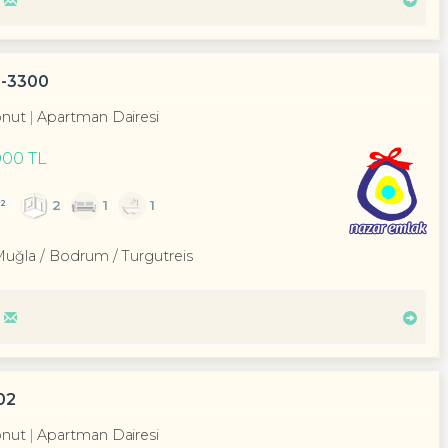
F-3300
nut
Apartman Dairesi
000 TL
²
2
1
1
Muğla / Bodrum
/ Turgutreis
02
nut
Apartman Dairesi