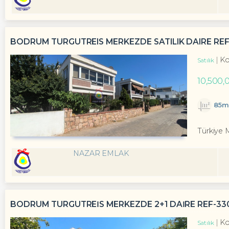
BODRUM TURGUTREIS MERKEZDE SATILIK DAIRE RE
Ko
Satılık
10,500,
85m
Türkiye 
NAZAR EMLAK
BODRUM TURGUTREİS MERKEZDE 2+1 DAİRE REF-33
Ko
Satılık