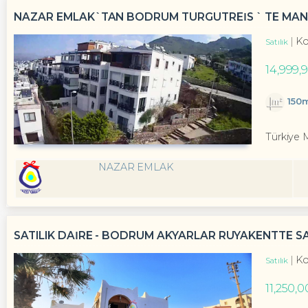
NAZAR EMLAK`TAN BODRUM TURGUTREİS ` TE MANZ
Ko
Satılık
14,999,
150
Türkiye 
NAZAR EMLAK
SATILIK DAİRE - BODRUM AKYARLAR RÜYAKENTTE SA
Ko
Satılık
11,250,