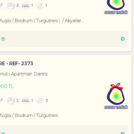
²
2
1
1
Muğla / Bodrum
/ Turgutreis
/ Akyarlar Mah.
E - REF- 2373
nut
Apartman Dairesi
000 TL
²
2
1
2
Muğla / Bodrum
/ Turgutreis