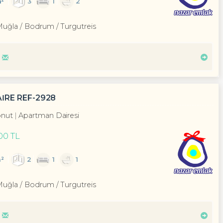
m²
3
1
2
Muğla / Bodrum
/ Turgutreis
İRE REF-2928
nut
Apartman Dairesi
00 TL
²
2
1
1
Muğla / Bodrum
/ Turgutreis