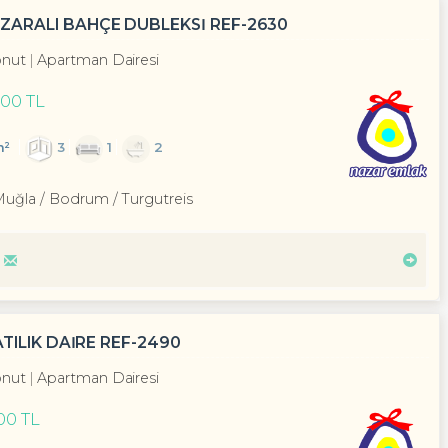
ARALI BAHÇE DUBLEKSİ REF-2630
nut
Apartman Dairesi
900 TL
m²
3
1
2
Muğla / Bodrum
/ Turgutreis
TILIK DAİRE REF-2490
nut
Apartman Dairesi
000 TL