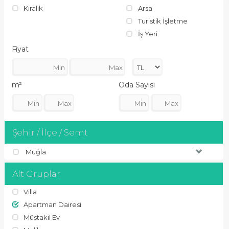
Kiralık
Arsa
Turistik İşletme
İş Yeri
Fiyat
m²
Oda Sayısı
Şehir / İlçe / Semt
Muğla
Alt Gruplar
Villa
Apartman Dairesi
Müstakil Ev