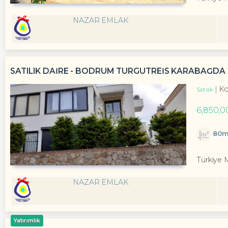
NAZAR EMLAK
SATILIK DAİRE - BODRUM TURGUTREİS KARABAĞDA 2+
Ko
Satılık
6,850,0
80m
Türkiye 
NAZAR EMLAK
Yatırımlık