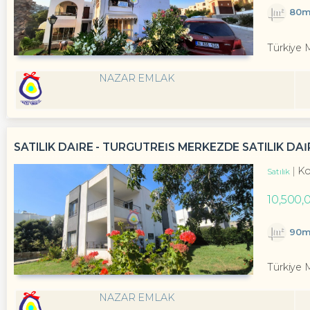
80m
Türkiye 
NAZAR EMLAK
SATILIK DAİRE - TURGUTREİS MERKEZDE SATILIK DAİR
Ko
Satılık
10,500,
90m
Türkiye 
NAZAR EMLAK