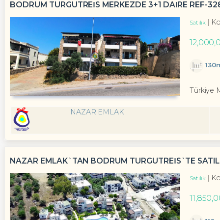
BODRUM TURGUTREİS MERKEZDE 3+1 DAİRE REF-32
Ko
Satılık
12,000,
130
Türkiye 
NAZAR EMLAK
NAZAR EMLAK`TAN BODRUM TURGUTREİS`TE SATILI
Ko
Satılık
11,850,