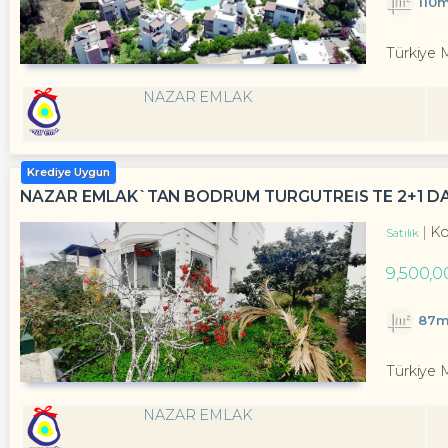
110
Türkiye 
NAZAR EMLAK
Krediye Uygun
NAZAR EMLAK`TAN BODRUM TURGUTREİS TE 2+1 DA
Ko
Satılık
9,500,0
87m
Türkiye 
NAZAR EMLAK