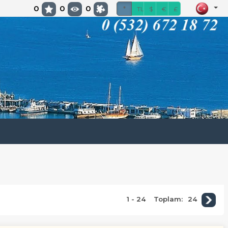
0
0
0
*
TL
$
€
£
1 - 24
Toplam:
24