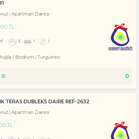
81
nut
Apartman Dairesi
000 TL
m²
3
1
1
Muğla / Bodrum
/ Turgutreis
K TERAS DUBLEKS DAİRE REF-2632
nut
Apartman Dairesi
000 TL