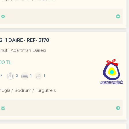
1 DAİRE - REF- 3178
nut
Apartman Dairesi
00 TL
²
2
1
1
Muğla / Bodrum
/ Turgutreis