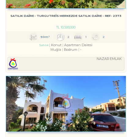
SATILIK DAİRE - TURGUTREİS MERKEZDE SATILIK DAİRE - REF- 2373
TL
10,500,000
90m²
2
1
2
Konut
Apartman Dairesi
Satılık
Muğla
Bodrum
-
NAZAR EMLAK