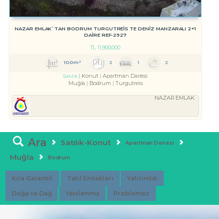
NAZAR EMLAK`TAN BODRUM TURGUTREİS TE DENİZ MANZARALI 2+1
DAİRE REF-2927
TL
11,900,000
100m²
2
1
2
Konut
Apartman Dairesi
Satılık
Muğla
Bodrum
Turgutreis
NAZAR EMLAK
Ara
Satılık-Konut
Apartman Dairesi
Muğla
Bodrum
Kira Garantili
Tatil Emlakları
Yatırımlık
Doğa ve Dağ
Yenilenmiş
Problemsiz