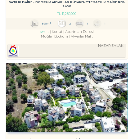
SATILIK DAİRE - BODRUM AKYARLAR RÜYAKENTTE SATILIK DAİRE REF-
2490
TL
11,250,000
80m²
2
1
1
Konut
Apartman Dairesi
Satılık
Muğla
Bodrum
Akyarlar Mah.
NAZAR EMLAK