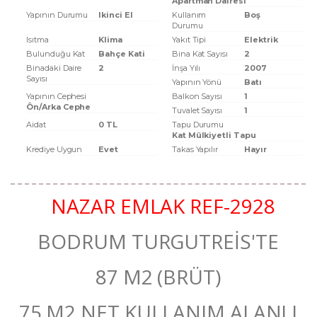
Apartman Dairesi
Yapının Durumu
Ikinci El
Kullanım
Boş
Durumu
Isıtma
Klima
Yakıt Tipi
Elektrik
Bulunduğu Kat
Bahçe Kati
Bina Kat Sayısı
2
Binadaki Daire
2
İnşa Yılı
2007
Sayısı
Yapının Yönü
Batı
Yapının Cephesi
Balkon Sayısı
1
Ön/Arka Cephe
Tuvalet Sayısı
1
Aidat
0 TL
Tapu Durumu
Kat Mülkiyetli Tapu
Krediye Uygun
Evet
Takas Yapılır
Hayır
NAZAR EMLAK REF-2928
BODRUM TURGUTREİS'TE
87 M2 (BRÜT)
75 M2 NET KULLANIM ALANLI