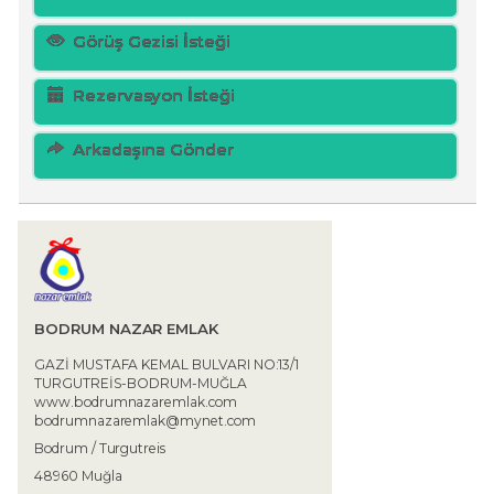
Görüş Gezisi İsteği
Rezervasyon İsteği
Arkadaşına Gönder
BODRUM NAZAR EMLAK
GAZİ MUSTAFA KEMAL BULVARI NO:13/1
TURGUTREİS-BODRUM-MUĞLA
www.bodrumnazaremlak.com
bodrumnazaremlak@mynet.com
Bodrum / Turgutreis
48960 Muğla