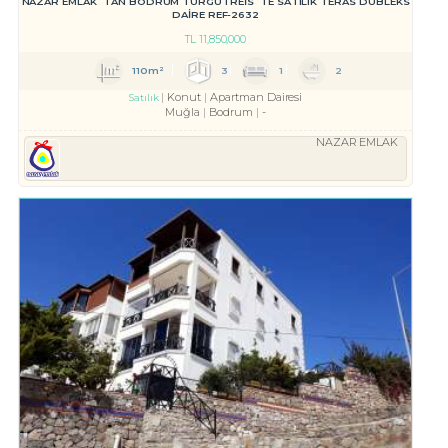
NAZAR EMLAK`TAN BODRUM TURGUTREİS`TE SATILIK TERAS DUBLEKS
DAİRE REF-2632
TL
11,850,000
110m²
3
1
2
Konut
Apartman Dairesi
Satılık
Muğla
Bodrum
-
NAZAR EMLAK