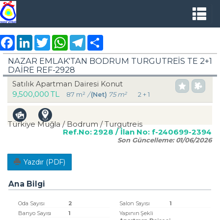
Facebook
LinkedIn
Twitter
WhatsApp
Telegram
Share
NAZAR EMLAK'TAN BODRUM TURGUTREİS TE 2+1
DAİRE REF-2928
Satılık Apartman Dairesi Konut
9,500,000 TL
87 m²
/
(Net)
75 m²
2 + 1
Türkiye Muğla / Bodrum
/ Turgutreis
Ref.No:
2928
/ İlan No:
f-240699-2394
Son Güncelleme:
01/06/2026
Yazdır (PDF)
Ana Bilgi
Oda Sayısı
2
Salon Sayısı
1
Banyo Sayısı
1
Yapının Şekli