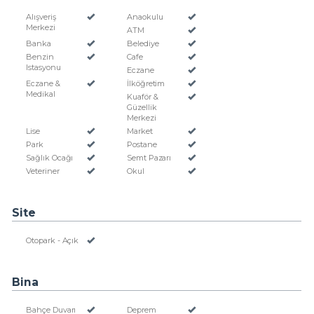
Alışveriş
Anaokulu
Merkezi
ATM
Banka
Belediye
Benzin
Cafe
Istasyonu
Eczane
Eczane &
İlköğretim
Medikal
Kuaför &
Güzellik
Merkezi
Lise
Market
Park
Postane
Sağlık Ocağı
Semt Pazarı
Veteriner
Okul
Site
Otopark - Açık
Bina
Bahçe Duvarı
Deprem