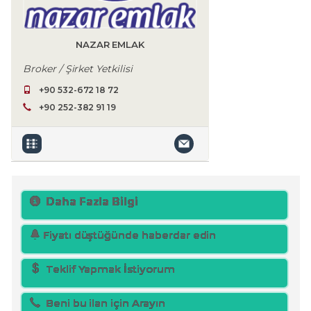
NAZAR EMLAK
Broker / Şirket Yetkilisi
+90 532-672 18 72
+90 252-382 91 19
Daha Fazla Bilgi
Fiyatı düştüğünde haberdar edin
Teklif Yapmak İstiyorum
Beni bu ilan için Arayın