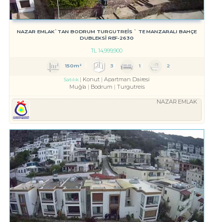
NAZAR EMLAK`TAN BODRUM TURGUTREİS ` TE MANZARALI BAHÇE
DUBLEKSİ REF-2630
TL
14,999,900
150m²
3
1
2
Konut
Apartman Dairesi
Satılık
Muğla
Bodrum
Turgutreis
NAZAR EMLAK