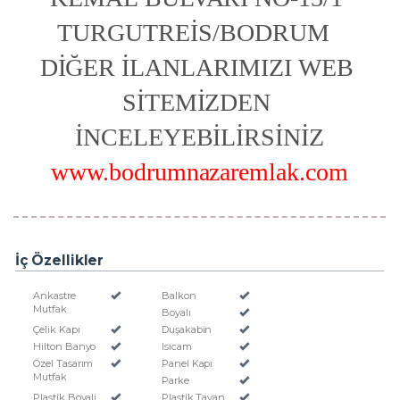
TURGUTREİS/BODRUM  
DİĞER İLANLARIMIZI WEB 
SİTEMİZDEN 
İNCELEYEBİLİRSİNİZ
www.bodrumnazaremlak.com
İç Özellikler
Ankastre
Balkon
Mutfak
Boyalı
Çelik Kapı
Duşakabin
Hilton Banyo
Isıcam
Özel Tasarım
Panel Kapı
Mutfak
Parke
Plastik Boyali
Plastik Tavan