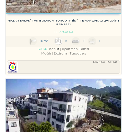
NAZAR EMLAK`TAN BODRUM TURGUTREİS ` TE MANZARALI 2+1 DAİRE
REF-2631
TL
13,500,000
115m²
2
1
1
Konut
Apartman Dairesi
Satılık
Muğla
Bodrum
Turgutreis
NAZAR EMLAK