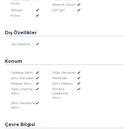
Duvar
Seramik Zemin
Vestiyer
Çift Cam
Klima
Dış Özellikler
Taş Kaplama
Konum
Caddeye Yakin
Doğa Manzaralı
Şehir Manzaralı
Merkezde
Otogara Yakın
Şehir Merkezi
Toplu Ulaşıma
Minibüs
Yakın
Caddesine
Yakin
Şehir Merkezine
Yakın
Çevre Bilgisi