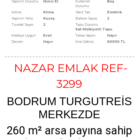
Yapının Durumu
Ikinci El
Kullanım
Boş
Durumu
Isıtma
Klima
Yakıt Tipi
Elektrik
Yapının Yönü
Kuzey
Balkon Sayısı
2
Tuvalet Sayısı
2
Tapu Durumu
Kat Mülkiyetli Tapu
Krediye Uygun
Evet
Takas Yapılır
Hayır
Devren
Hayır
Kira Getirisi
60000 TL
NAZAR EMLAK REF-
3299
BODRUM TURGUTREİS
MERKEZDE
260 m² arsa payına sahip