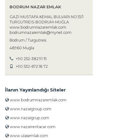
BODRUM NAZAR EMLAK
GAZİ MUSTAFA KEMAL BULVARI NO:13/1
TURGUTREİS-BODRUM-MUĞLA
www.bodrumnazaremlak.com
bodrumnazaremlak@mynet.com
Bodrum / Turgutreis
48960 Muğla
+90 252-382 91 19
+90 532-672 18 72
İlanın Yayınlandığı Siteler
www.bodrumnazaremlak.com
www.nazargroup.com
www.nazargrup.com
www.nazarrentacar.com
www.ulasemlak.com