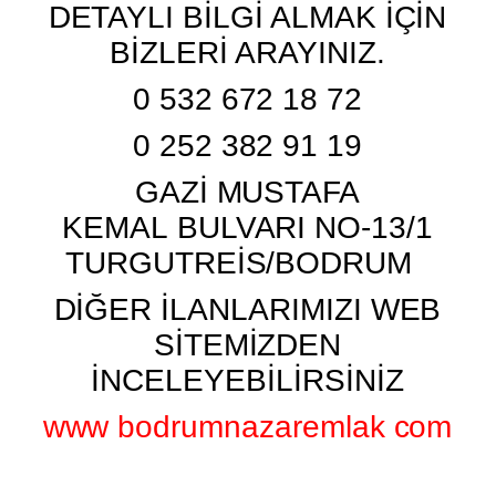
DETAYLI BİLGİ ALMAK İÇİN
BİZLERİ ARAYINIZ.
0 532 672 18 72
0 252 382 91 19
GAZİ MUSTAFA
KEMAL BULVARI NO-13/1
TURGUTREİS/BODRUM
DİĞER İLANLARIMIZI WEB
SİTEMİZDEN
İNCELEYEBİLİRSİNİZ
www bodrumnazaremlak com