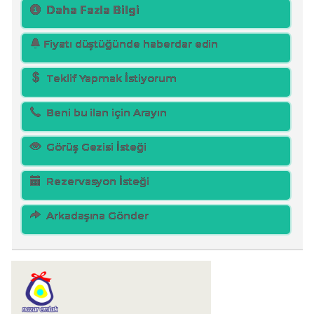
Daha Fazla Bilgi
Fiyatı düştüğünde haberdar edin
Teklif Yapmak İstiyorum
Beni bu ilan için Arayın
Görüş Gezisi İsteği
Rezervasyon İsteği
Arkadaşına Gönder