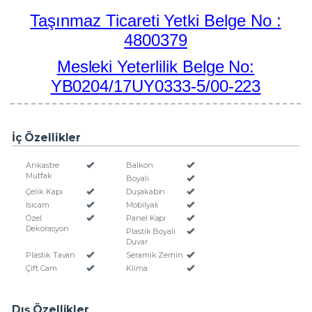
Taşınmaz Ticareti Yetki Belge No :
4800379
Mesleki Yeterlilik Belge No:
YB0204/17UY0333-5/00-223
İç Özellikler
Ankastre
Balkon
Mutfak
Boyalı
Çelik Kapı
Duşakabin
Isıcam
Mobilyalı
Özel
Panel Kapı
Dekorasyon
Plastik Boyali
Duvar
Plastik Tavan
Seramik Zemin
Çift Cam
Klima
Dış Özellikler