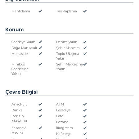
Mantolama
Taş Kaplama
Konum
Caddeye Yakin
Denize yakin
Doğa Manzaralı
Şehir Manzaralı
Merkezde
Toplu Ulaşıma
Yakın
Minibüs
Şehir Merkezine
Caddesine
Yakın
Yakin
Çevre Bilgisi
Anaokulu
ATM
Banka
Belediye
Benzin
Cafe
Istasyonu
Eczane
Eczane &
İlköğretim
Medikal
Kafeterya