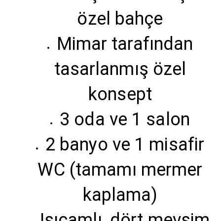
özel bahçe
Mimar tarafından
tasarlanmış özel
konsept
3 oda ve 1 salon
2 banyo ve 1 misafir
WC (tamamı mermer
kaplama)
Isıcamlı, dört mevsim