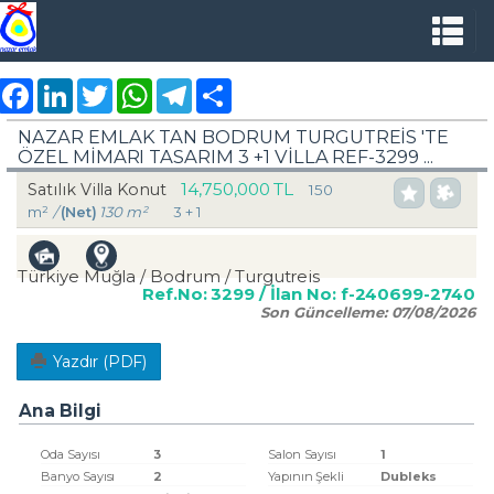
Facebook
LinkedIn
Twitter
WhatsApp
Telegram
Share
NAZAR EMLAK TAN BODRUM TURGUTREİS 'TE
ÖZEL MİMARI TASARIM 3 +1 VİLLA REF-3299 ...
14,750,000 TL
Satılık Villa Konut
150
m²
/
(Net)
130 m²
3 + 1
Türkiye Muğla / Bodrum
/ Turgutreis
Ref.No:
3299
/ İlan No:
f-240699-2740
Son Güncelleme:
07/08/2026
Yazdır (PDF)
Ana Bilgi
Oda Sayısı
3
Salon Sayısı
1
Banyo Sayısı
2
Yapının Şekli
Dubleks