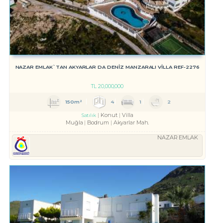
NAZAR EMLAK`TAN AKYARLAR DA DENİZ MANZARALI VİLLA REF-2276
TL
20,000,000
150m²
4
1
2
Konut
Villa
Satılık
Muğla
Bodrum
Akyarlar Mah.
NAZAR EMLAK