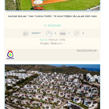
NAZAR EMLAK`TAN TURGUTREİS`TE MUHTEŞEM VİLLALAR REF-1456
TL
100,000,000
420m²
4
1
4
Konut
Villa
Satılık
Muğla
Bodrum
-
NAZAR EMLAK