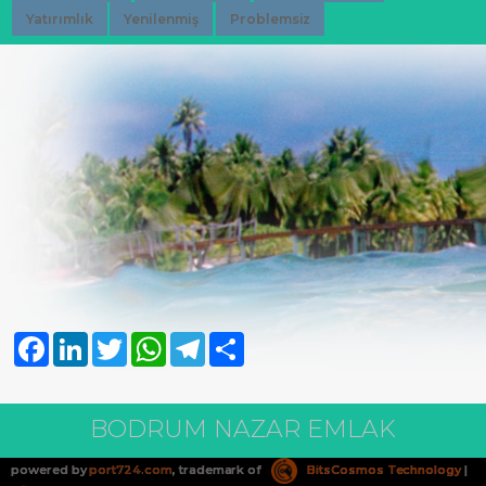
Yatırımlık
Yenilenmiş
Problemsiz
Facebook
LinkedIn
Twitter
WhatsApp
Telegram
Share
BODRUM NAZAR EMLAK
powered by
port724.com
, trademark of
BitsCosmos Technology
|