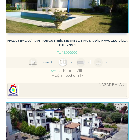
NAZAR EMLAK`TAN TURGUTREİS MERKEZDE MÜSTAKİL HAVUZLU VİLLA
REF-2404
TL
45,000,000
240m²
3
1
3
Konut
Villa
Satılık
Muğla
Bodrum
-
NAZAR EMLAK