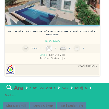
SATILIK VİLLA - NAZAR EMLAK`TAN TURGUTREİS DENİZE YAKIN VİLLA
REF-2659
TL
19,750,000
200m²
3
1
2
Konut
Villa
Satılık
Muğla
Bodrum
-
NAZAR EMLAK
Ara
Satılık-Konut
Muğla
Villa
Bodrum
Kira Garantili
Deniz Gören
Tatil Emlakları