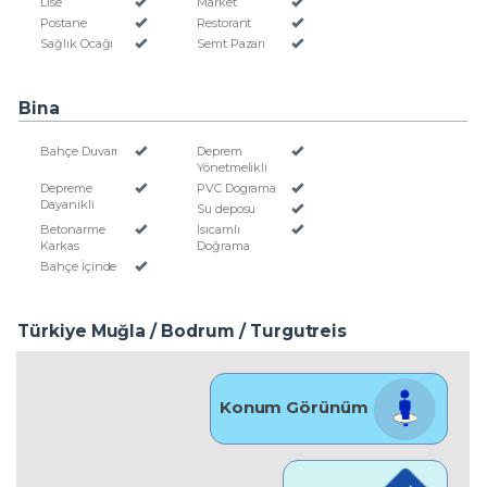
Lise
Market
Postane
Restorant
Sağlık Ocağı
Semt Pazarı
Bina
Bahçe Duvarı
Deprem
Yönetmelikli
Depreme
PVC Dograma
Dayanikli
Su deposu
Betonarme
Isıcamlı
Karkas
Doğrama
Bahçe İçinde
Türkiye Muğla / Bodrum
/ Turgutreis
Konum Görünüm