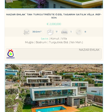
NAZAR EMLAK`TAN TURGUTREİSTE ÖZEL TASARIM SATILIK VİLLA .REF-
934
€
2,000,000
350m²
7
1
8
Konut
Villa
Satılık
Muğla
Bodrum
Turgutreis Bld. (Yalı Mah.)
NAZAR EMLAK