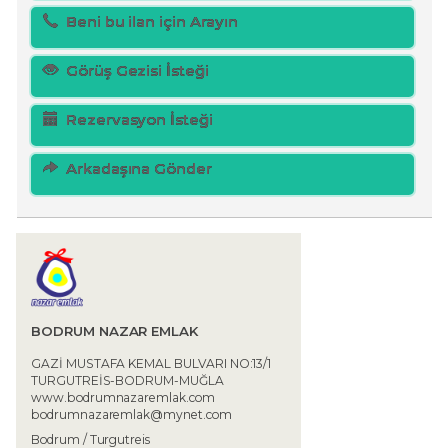
Beni bu ilan için Arayın
Görüş Gezisi İsteği
Rezervasyon İsteği
Arkadaşına Gönder
BODRUM NAZAR EMLAK
GAZİ MUSTAFA KEMAL BULVARI NO:13/1
TURGUTREİS-BODRUM-MUĞLA
www.bodrumnazaremlak.com
bodrumnazaremlak@mynet.com
Bodrum / Turgutreis