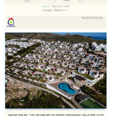
Konut
Villa
Satılık
Muğla
Bodrum
-
NAZAR EMLAK
NAZAR EMLAK`TAN AKYARLAR DA DENİZ MANZARALI VİLLA REF-2276