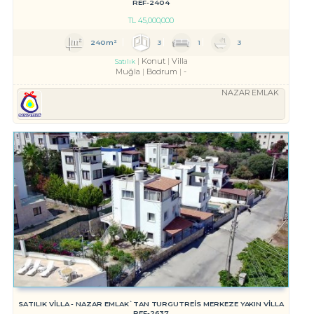
REF-2404
TL
45,000,000
240m²
3
1
3
Konut
Villa
Satılık
Muğla
Bodrum
-
NAZAR EMLAK
SATILIK VİLLA - NAZAR EMLAK`TAN TURGUTREİS MERKEZE YAKIN VİLLA
REF-2637