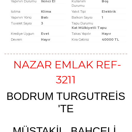
Yapının Durumu
Ikinci El
Kullanım
Boş
Durumu
Isıtma
Klima
Yakıt Tipi
Elektrik
Yapının Yönü
Batı
Balkon Sayısı
1
Tuvalet Sayısı
3
Tapu Durumu
Kat Mülkiyetli Tapu
Krediye Uygun
Evet
Takas Yapılır
Hayır
Devren
Hayır
Kira Getirisi
40000 TL
NAZAR EMLAK REF-
3211
BODRUM TURGUTREİS
'TE
MÜSTAKİL, BAHÇELİ