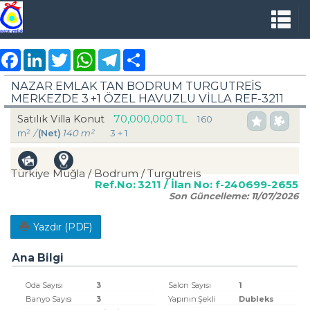
Facebook
LinkedIn
Twitter
WhatsApp
Telegram
Share
NAZAR EMLAK TAN BODRUM TURGUTREİS
MERKEZDE 3 +1 ÖZEL HAVUZLU VİLLA REF-3211
70,000,000 TL
Satılık Villa Konut
160
m²
/
(Net)
140 m²
3 + 1
Türkiye Muğla / Bodrum
/ Turgutreis
Ref.No:
3211
/ İlan No:
f-240699-2655
Son Güncelleme:
11/07/2026
Yazdır (PDF)
Ana Bilgi
Oda Sayısı
3
Salon Sayısı
1
Banyo Sayısı
3
Yapının Şekli
Dubleks