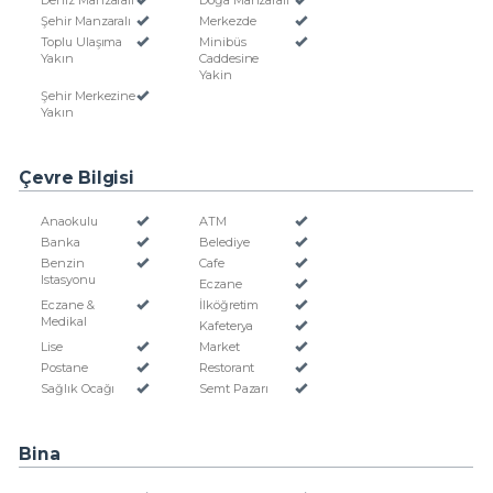
Deniz Manzaralı
Doğa Manzaralı
Şehir Manzaralı
Merkezde
Toplu Ulaşıma
Minibüs
Yakın
Caddesine
Yakin
Şehir Merkezine
Yakın
Çevre Bilgisi
Anaokulu
ATM
Banka
Belediye
Benzin
Cafe
Istasyonu
Eczane
Eczane &
İlköğretim
Medikal
Kafeterya
Lise
Market
Postane
Restorant
Sağlık Ocağı
Semt Pazarı
Bina