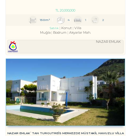
TL
20,000,000
150m²
4
1
2
Konut
Villa
Satılık
Muğla
Bodrum
Akyarlar Mah.
NAZAR EMLAK
NAZAR EMLAK`TAN TURGUTREİS MERKEZDE MÜSTAKİL HAVUZLU VİLLA