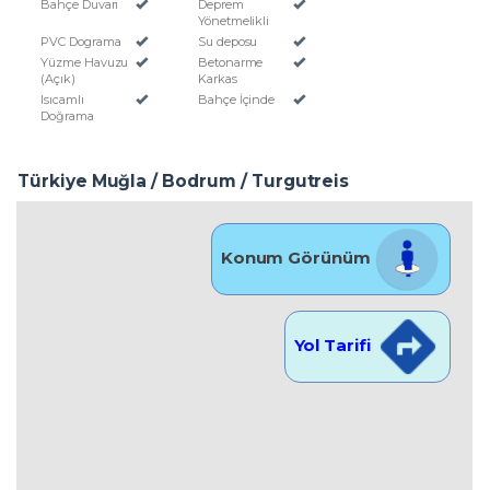
Bahçe Duvarı
Deprem
Yönetmelikli
PVC Dograma
Su deposu
Yüzme Havuzu
Betonarme
(Açık)
Karkas
Isıcamlı
Bahçe İçinde
Doğrama
Türkiye Muğla / Bodrum
/ Turgutreis
Konum Görünüm
Yol Tarifi