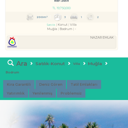
REF-2659
TL
19,750,000
200m²
3
1
2
Konut
Villa
Satılık
Muğla
Bodrum
-
NAZAR EMLAK
Ara
Satılık-Konut
Muğla
Villa
Bodrum
Kira Garantili
Deniz Gören
Tatil Emlakları
Yatırımlık
Yenilenmiş
Problemsiz