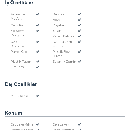
İç Özellikler
Ankastre
Balkon
Mutfak
Boyalı
Çelik Kapı
Duşakabin
Ebeveyn
Isıcam
Banyolu
Kapalı Balkon
Özel
Özel Tasarım
Dekorasyon
Mutfak
Panel Kapı
Plastik Boyali
Duvar
Plastik Tavan
Seramik Zemin
Çift Cam
Dış Özellikler
Mantolama
Konum
Caddeye Yakin
Denize yakin