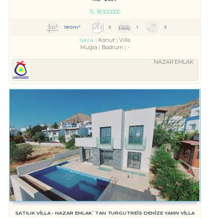
TL
18,500,000
180m²
5
1
3
Konut
Villa
Satılık
Muğla
Bodrum
-
NAZAR EMLAK
SATILIK VİLLA - NAZAR EMLAK`TAN TURGUTREİS DENİZE YAKIN VİLLA