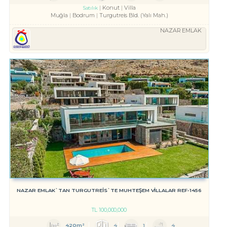
Konut
Villa
Satılık
Muğla
Bodrum
Turgutreis Bld. (Yalı Mah.)
NAZAR EMLAK
NAZAR EMLAK`TAN TURGUTREİS`TE MUHTEŞEM VİLLALAR REF-1456
TL
100,000,000
420m²
4
1
4