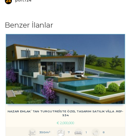
port724
Benzer İlanlar
NAZAR EMLAK`TAN TURGUTREİSTE ÖZEL TASARIM SATILIK VİLLA .REF-
934
€
2,000,000
350m²
7
1
8