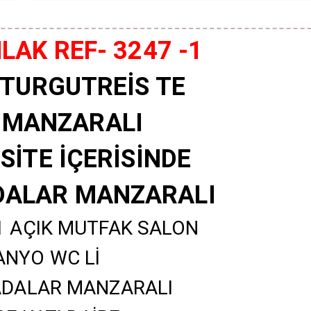
AK REF- 3247 -1
TURGUTREİS TE
Z MANZARALI
SİTE İÇERİSİNDE
ADALAR MANZARALI
1 AÇIK MUTFAK SALON
ANYO WC Lİ
ADALAR MANZARALI