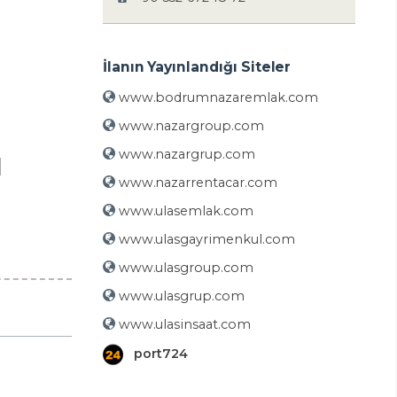
İlanın Yayınlandığı Siteler
www.bodrumnazaremlak.com
www.nazargroup.com
www.nazargrup.com
UM
www.nazarrentacar.com
www.ulasemlak.com
www.ulasgayrimenkul.com
www.ulasgroup.com
www.ulasgrup.com
www.ulasinsaat.com
port724