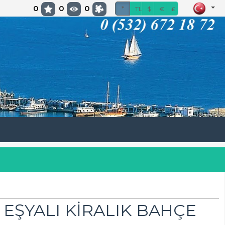
0
0
0
*
TL
$
€
£
EŞYALI KİRALIK BAHÇE