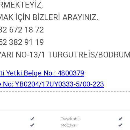
RMEKTEYİZ,
AK İÇİN BİZLERİ ARAYINIZ.
32 672 18 72
52 382 91 19
VARI NO-13/1 TURGUTREİS/BODR
i Yetki Belge No : 4800379
lge No: YB0204/17UY0333-5/00-223
Duşakabin
Mobilyalı