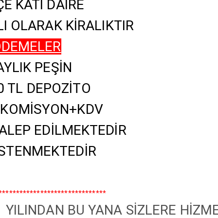
E KATI DAİRE
I OLARAK KİRALIKTIR
ÖDEMELER
AYLIK PEŞİN
0 TL DEPOZİTO
K KOMİSYON+KDV
TALEP EDİLMEKTEDİR
 İSTENMEKTEDİR
*******************************
 YILINDAN BU YANA SİZLERE HİZM