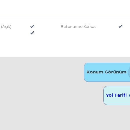
(Açık)
Betonarme Karkas
Konum Görünüm
Yol Tarifi