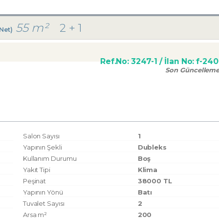
55 m²
2 + 1
(Net)
Ref.No:
3247-1
/ İlan No:
f-24
Son Güncellem
Salon Sayısı
1
Yapının Şekli
Dubleks
Kullanım Durumu
Boş
Yakıt Tipi
Klima
Peşinat
38000 TL
Yapının Yönü
Batı
Tuvalet Sayısı
2
Arsa m²
200