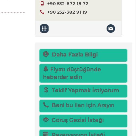
+90 532-672 18 72
+90 252-382 91 19
Daha Fazla Bilgi
Fiyatı düştüğünde
haberdar edin
Teklif Yapmak İstiyorum
Beni bu ilan için Arayın
Görüş Gezisi İsteği
Rezervasyon İsteği