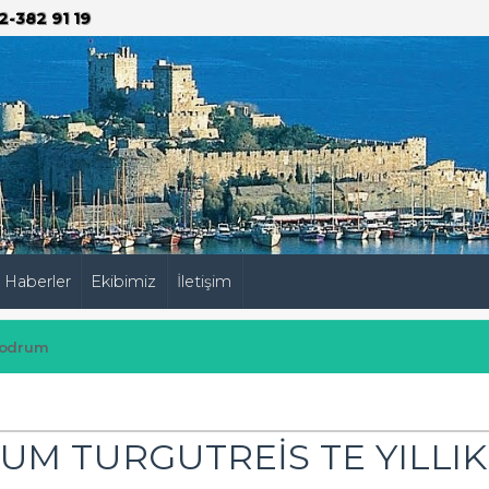
2-382 91 19
Haberler
Ekibimiz
İletişim
odrum
M TURGUTREİS TE YILLIK 