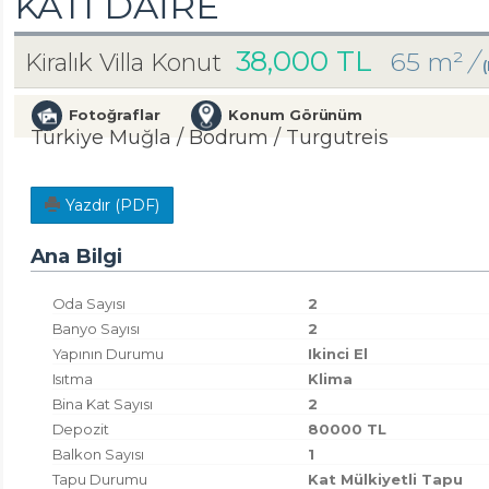
KATI DAİRE
38,000 TL
65 m²
/
Kiralık Villa Konut
Fotoğraflar
Konum Görünüm
Türkiye Muğla / Bodrum
/ Turgutreis
Yazdır (PDF)
Ana Bilgi
Oda Sayısı
2
Banyo Sayısı
2
Yapının Durumu
Ikinci El
Isıtma
Klima
Bina Kat Sayısı
2
Depozit
80000 TL
Balkon Sayısı
1
Tapu Durumu
Kat Mülkiyetli Tapu