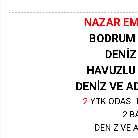
NAZAR EML
BODRUM 
DENİ
HAVUZLU 
DENİZ VE 
2
YTK ODASI 
2 B
DENİZ VE 