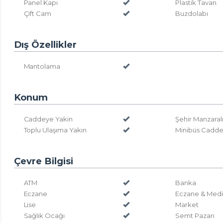
Panel Kapı
Plastik Tavan
Çift Cam
Buzdolabı
Dış Özellikler
Mantolama
Konum
Caddeye Yakin
Şehir Manzaral
Toplu Ulaşıma Yakın
Minibüs Cadde
Çevre Bilgisi
ATM
Banka
Eczane
Eczane & Medi
Lise
Market
Sağlık Ocağı
Semt Pazarı