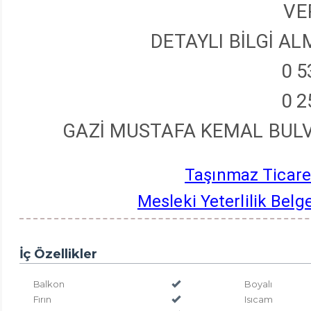
VE
DETAYLI BİLGİ ALM
0 5
0 2
GAZİ MUSTAFA KEMAL BUL
Taşınmaz Ticaret
Mesleki Yeterlilik Be
İç Özellikler
Balkon
Boyalı
Fırın
Isıcam