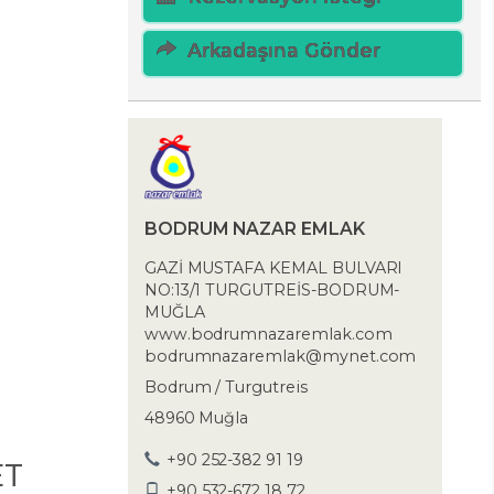
Arkadaşına Gönder
BODRUM NAZAR EMLAK
GAZİ MUSTAFA KEMAL BULVARI
NO:13/1 TURGUTREİS-BODRUM-
MUĞLA
www.bodrumnazaremlak.com
bodrumnazaremlak@mynet.com
Bodrum / Turgutreis
48960 Muğla
+90 252-382 91 19
ET
+90 532-672 18 72