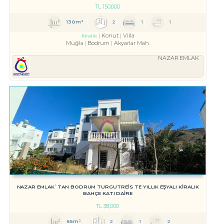
TL
150,000
130m²
2
1
1
Konut
Villa
Kiralık
Muğla
Bodrum
Akyarlar Mah.
NAZAR EMLAK
NAZAR EMLAK`TAN BODRUM TURGUTREİS TE YILLIK EŞYALI KİRALIK
BAHÇE KATI DAİRE
TL
38,000
65m²
2
1
2