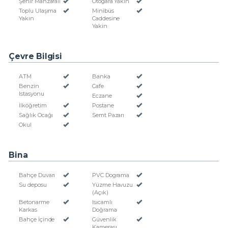
Şehir Manzaralı
Otogara Yakın
Toplu Ulaşıma
Minibüs
Yakın
Caddesine
Yakin
Çevre Bilgisi
ATM
Banka
Benzin
Cafe
Istasyonu
Eczane
İlköğretim
Postane
Sağlık Ocağı
Semt Pazarı
Okul
Bina
Bahçe Duvarı
PVC Dograma
Su deposu
Yüzme Havuzu
(Açık)
Betonarme
Isıcamlı
Karkas
Doğrama
Bahçe İçinde
Güvenlik
Kamerası