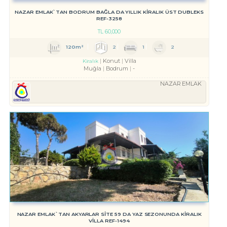
NAZAR EMLAK`TAN BODRUM BAĞLA DA YILLIK KİRALIK ÜST DUBLEKS
REF-3258
TL
60,000
120m²
2
1
2
Konut
Villa
Kiralık
Muğla
Bodrum
-
NAZAR EMLAK
NAZAR EMLAK`TAN AKYARLAR SİTE 59 DA YAZ SEZONUNDA KİRALIK
VİLLA REF-1494