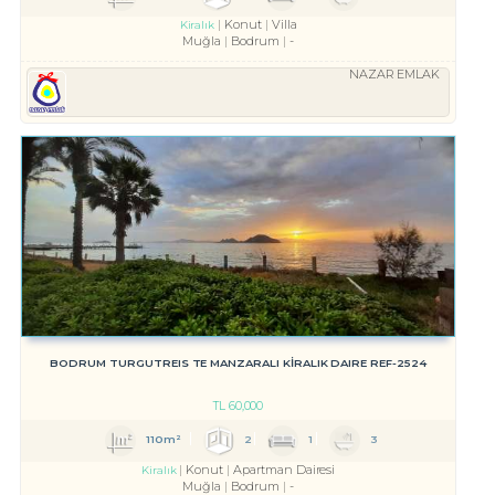
Konut
Villa
Kiralık
Muğla
Bodrum
-
NAZAR EMLAK
BODRUM TURGUTREIS TE MANZARALI KİRALIK DAIRE REF-2524
TL
60,000
110m²
2
1
3
Konut
Apartman Dairesi
Kiralık
Muğla
Bodrum
-