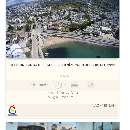
BODRUM TURGUTREİS MERKEZE DENİZE YAKIN DUBLEKS REF-2972
TL
60,000
90m²
3
1
1
Konut
Villa
Kiralık
Muğla
Bodrum
-
NAZAR EMLAK