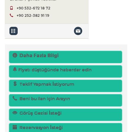
+90 532-672 18 72
+90 252-382 91 19
Daha Fazla Bilgi
Fiyatı düştüğünde haberdar edin
Teklif Yapmak İstiyorum
Beni bu ilan için Arayın
Görüş Gezisi İsteği
Rezervasyon İsteği