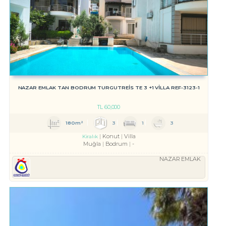
NAZAR EMLAK TAN BODRUM TURGUTREİS TE 3 +1 VİLLA REF-3123-1
TL
60,000
180m²
3
1
3
Konut
Villa
Kiralık
Muğla
Bodrum
-
NAZAR EMLAK