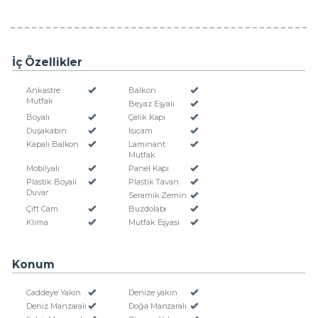
İç Özellikler
Ankastre
Balkon
Mutfak
Beyaz Eşyalı
Boyalı
Çelik Kapı
Duşakabin
Isıcam
Kapalı Balkon
Laminant
Mutfak
Mobilyalı
Panel Kapı
Plastik Boyali
Plastik Tavan
Duvar
Seramik Zemin
Çift Cam
Buzdolabı
Klima
Mutfak Eşyasi
Konum
Caddeye Yakin
Denize yakin
Deniz Manzaralı
Doğa Manzaralı