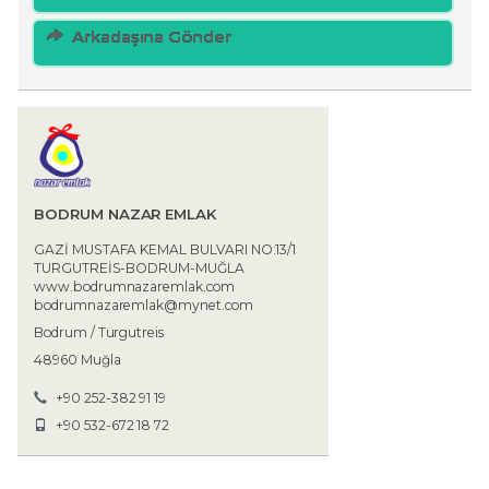
Arkadaşına Gönder
BODRUM NAZAR EMLAK
GAZİ MUSTAFA KEMAL BULVARI NO:13/1
TURGUTREİS-BODRUM-MUĞLA
www.bodrumnazaremlak.com
bodrumnazaremlak@mynet.com
Bodrum / Turgutreis
48960 Muğla
+90 252-382 91 19
+90 532-672 18 72