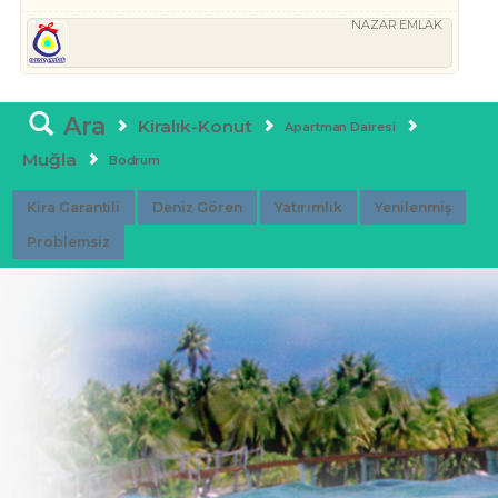
NAZAR EMLAK
Ara
Kiralık-Konut
Apartman Dairesi
Muğla
Bodrum
Kira Garantili
Deniz Gören
Yatırımlık
Yenilenmiş
Problemsiz