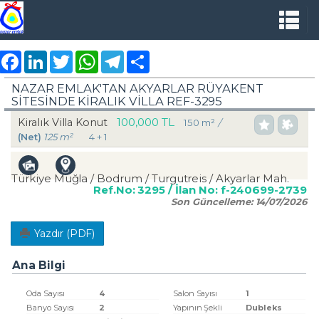
Facebook
LinkedIn
Twitter
WhatsApp
Telegram
Share
NAZAR EMLAK'TAN AKYARLAR RÜYAKENT
SİTESİNDE KİRALIK VİLLA REF-3295
100,000 TL
Kiralık Villa Konut
150 m²
/
(Net)
125 m²
4 + 1
Türkiye Muğla / Bodrum
/ Turgutreis
/ Akyarlar Mah.
Ref.No:
3295
/ İlan No:
f-240699-2739
Son Güncelleme:
14/07/2026
Yazdır (PDF)
Ana Bilgi
Oda Sayısı
4
Salon Sayısı
1
Banyo Sayısı
2
Yapının Şekli
Dubleks