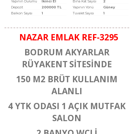
Yapının Durumu
Ikinci El
Bina Kat Sayısı
2
Depozit
200000 TL
Yapının Yönü
Güney
Balkon Sayısı
1
Tuvalet Sayısı
1
NAZAR EMLAK REF-3295
BODRUM AKYARLAR
RÜYAKENT SİTESİNDE
150 M2 BRÜT KULLANIM
ALANLI
4 YTK ODASI 1 AÇIK MUTFAK
SALON
2 BANYO WCLİ