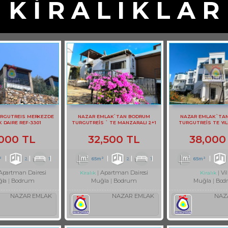
K İ R A L I K L A R
RGUTREIS MERKEZDE
NAZAR EMLAK`TAN BODRUM
NAZAR EMLAK`TA
K DAIRE REF-3301
TURGUTREİS ` TE MANZARALI 2+1
TURGUTREİS TE YIL
DAİRE REF-2749
KİRALIK BAHÇE KA
,000 TL
32,500 TL
38,000
²
2
1
65m²
2
1
65m²
Apartman Dairesi
Apartman Dairesi
Vil
Kiralık
Kiralık
la
Bodrum
Muğla
Bodrum
Muğla
Bod
NAZAR EMLAK
NAZAR EMLAK
NAZ