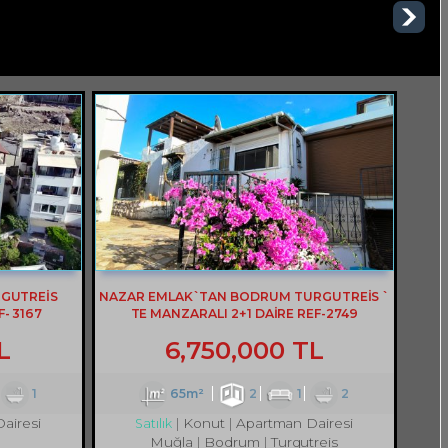
RGUTREİS
NAZAR EMLAK`TAN BODRUM TURGUTREİS `
- 3167
TE MANZARALI 2+1 DAİRE REF-2749
L
6,750,000 TL
1
65m²
2
1
2
airesi
Konut
Apartman Dairesi
Satılık
Muğla
Bodrum
Turgutreis