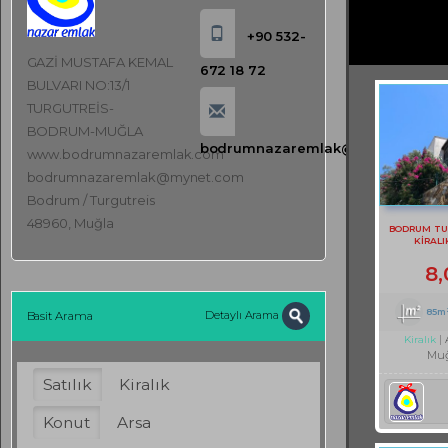
+90 532-
GAZİ MUSTAFA KEMAL
672 18 72
BULVARI NO:13/1
TURGUTREİS-
BODRUM-MUĞLA
bodrumnazaremlak@mynet.com
www.bodrumnazaremlak.com
bodrumnazaremlak@mynet.com
Bodrum / Turgutreis
48960, Muğla
BODRUM TU
KİRALI
8
85m
Detaylı Arama
Basit Arama
Kiralık
Muğ
Satılık
Kiralık
Konut
Arsa