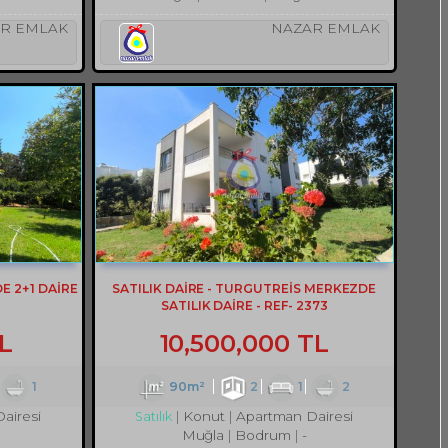
R EMLAK
NAZAR EMLAK
 2+1 DAİRE
SATILIK DAİRE - TURGUTREİS MERKEZDE
SATILIK DAİRE - REF- 2373
L
10,500,000 TL
1
90m²
2
1
2
airesi
Konut
Apartman Dairesi
Satılık
Muğla
Bodrum
-