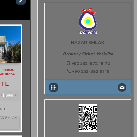
NAZAR EMLAK
Broker / Şirket Yetkilisi
+90 532-672 18 72
N BODRUM
+90 252-382 91 19
LIK EŞYALI
TI DAİRE
 TL
2
1
la
rum
AR EMLAK