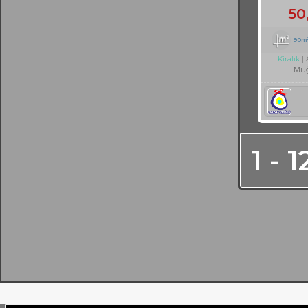
50
90m
Kiralık
Muğ
1 - 1