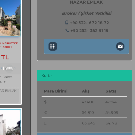
NAZAR EMLAK
Broker / Şirket Yetkilisi
+90 532- 672 18 72
+90 252- 382 91 19
S MERKEZDE
F-3300-1
 TL
2
1
Kurlar
 Dairesi
rum
AR EMLAK
Para Birimi
Alış
Satış
$
47.488
47.574
€
54.810
54.909
£
63.845
64.178