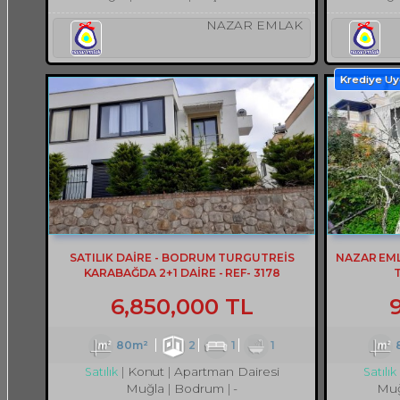
NAZAR EMLAK
Krediye U
SATILIK DAİRE - BODRUM TURGUTREİS
NAZAR EM
KARABAĞDA 2+1 DAİRE - REF- 3178
6,850,000 TL
80m²
2
1
1
Konut
Apartman Dairesi
Satılık
Satılık
Muğla
Bodrum
-
Muğ