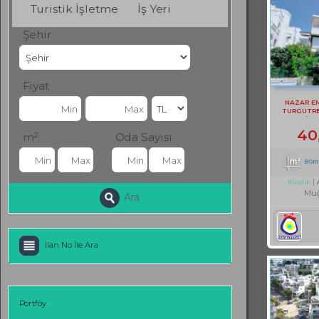
Turistik İşletme
İş Yeri
Şehir
Fiyat
NAZAR E
TURGUTRE
EŞYALI KİRA
40
m²
Oda Sayısı
80m
Kiralık
Muğ
Ara
İlan No İle Ara
Portföy