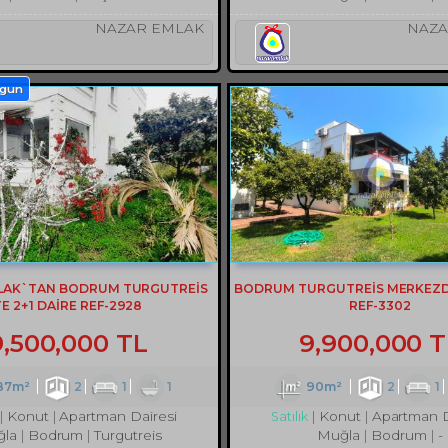
NAZAR EMLAK
NAZA
ygun
LAK`TAN BODRUM TURGUTREİS
BODRUM TURGUTREİS MERKEZDE
TE 2+1 DAİRE REF-2928
REF-3302
9,500,000 TL
9,900,000 T
87m²
2
1
1
90m²
2
1
Konut
Apartman Dairesi
Konut
Apartman D
Satılık
la
Bodrum
Turgutreis
Muğla
Bodrum
-