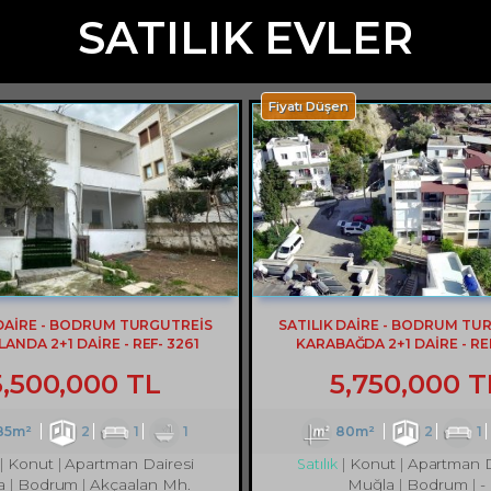
SATILIK EVLER
Fiyatı Düşen
 DAİRE - BODRUM TURGUTREİS
SATILIK DAİRE - BODRUM TU
ANDA 2+1 DAİRE - REF- 3261
KARABAĞDA 2+1 DAİRE - REF
5,500,000 TL
5,750,000 T
85m²
2
1
1
80m²
2
1
Konut
Apartman Dairesi
Konut
Apartman D
Satılık
a
Bodrum
Akçaalan Mh.
Muğla
Bodrum
-