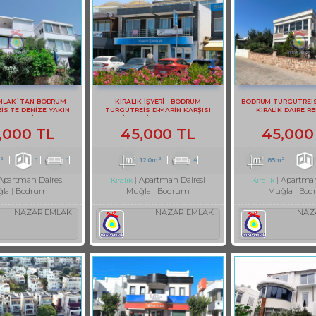
MLAK`TAN BODRUM
KİRALIK İŞYERİ - BODRUM
BODRUM TURGUTREI
İS TE DENİZE YAKIN
TURGUTREİS D-MARİN KARŞISI
KİRALIK DAIRE RE
LIK 1+1 DAİRE REF-2983
KİRALIK İŞYERİ REF-3131
,000 TL
45,000 TL
45,000
²
1
1
120m²
4
85m²
Apartman Dairesi
Apartman Dairesi
Apartman
Kiralık
Kiralık
la
Bodrum
Muğla
Bodrum
Muğla
Bod
NAZAR EMLAK
NAZAR EMLAK
NAZ