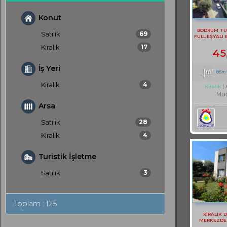
Konut
BODRUM TU
Satılık
69
FULL EŞYALI 
Kiralık
17
45
İş Yeri
85m
Kiralık
4
Kiralık
Muğ
Arsa
Satılık
28
Kiralık
4
Turistik İşletme
Satılık
3
Toplam : 125
KİRALIK 
MERKEZDE S