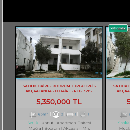
Yatırımlık
SATILIK DAİRE - BODRUM TURGUTREİS
SATILIK
AKÇAALANDA 2+1 DAİRE - REF- 3262
AKÇAAL
5,350,000 TL
85m²
2
1
1
Konut
Apartman Dairesi
Satılık
Satılık
Muğla
Bodrum
Akçaalan Mh.
Muğl