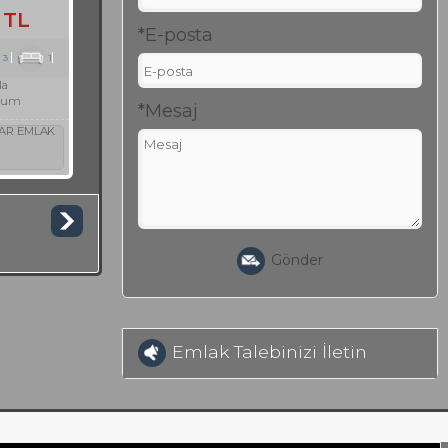
 TL
*E-posta
3
1
la
rum
*Mesaj
AR EMLAK
Gönder
Emlak Talebinizi İletin