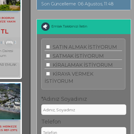
Son Güncelleme
06 Ağustos, 11:48
N BODRUM
İZE YAKIN
İRE REF-3097
Emlak Talebinizi İletin
 TL
2
1
SATIN ALMAK İSTİYORUM
 Dairesi
SATMAK İSTİYORUM
rum
KİRALAMAK İSTİYORUM
AR EMLAK
KİRAYA VERMEK
İSTİYORUM
*Adınız Soyadınız
Telefon
S MERKEZE
KS REF-2972