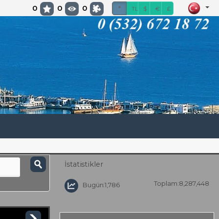
0
0
0
*
TL
$
€
£
İstatistikler
Toplam:8,287,448
Bugün:1,786