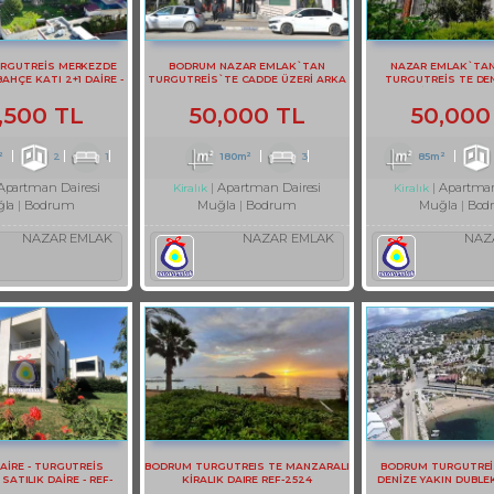
RGUTREİS MERKEZDE
BODRUM NAZAR EMLAK`TAN
NAZAR EMLAK`TA
BAHÇE KATI 2+1 DAİRE -
TURGUTREİS`TE CADDE ÜZERİ ARKA
TURGUTREİS TE DEN
REF- 3141-1
TERASLI DUBLEKS BÜRO REF-1357
EŞYALI KİRALIK 2+1 DA
,500 TL
50,000 TL
50,000
²
2
1
180m²
3
85m²
Apartman Dairesi
Apartman Dairesi
Apartman
Kiralık
Kiralık
la
Bodrum
Muğla
Bodrum
Muğla
Bod
NAZAR EMLAK
NAZAR EMLAK
NAZ
DAİRE - TURGUTREİS
BODRUM TURGUTREIS TE MANZARALI
BODRUM TURGUTREİ
ATILIK DAİRE - REF-
KİRALIK DAIRE REF-2524
DENİZE YAKIN DUBLE
2373-1