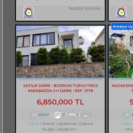
NAZAR EMLAK
Krediye U
SATILIK DAİRE - BODRUM TURGUTREİS
NAZAR EM
KARABAĞDA 2+1 DAİRE - REF- 3178
6,850,000 TL
80m²
2
1
1
Konut
Apartman Dairesi
Satılık
Satılık
Muğla
Bodrum
-
Muğ