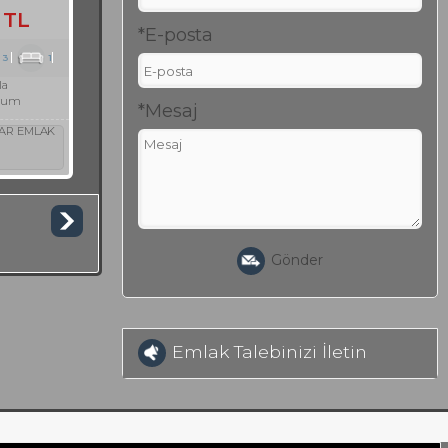
 TL
*E-posta
3
1
la
rum
*Mesaj
AR EMLAK
Gönder
Emlak Talebinizi İletin