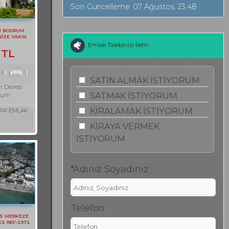
Son Güncelleme
07 Ağustos, 23:48
N BODRUM
İZE YAKIN
İRE REF-3097
Emlak Talebinizi İletin
 TL
2
1
SATIN ALMAK İSTİYORUM
 Dairesi
SATMAK İSTİYORUM
rum
KİRALAMAK İSTİYORUM
AR EMLAK
KİRAYA VERMEK
İSTİYORUM
*Adınız Soyadınız
Telefon
S MERKEZE
KS REF-2972