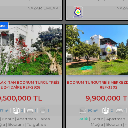
NAZAR EMLAK
NAZA
ygun
LAK`TAN BODRUM TURGUTREİS
BODRUM TURGUTREİS MERKEZDE
TE 2+1 DAİRE REF-2928
REF-3302
9,500,000 TL
9,900,000 T
87m²
2
1
1
90m²
2
1
Konut
Apartman Dairesi
Konut
Apartman D
Satılık
la
Bodrum
Turgutreis
Muğla
Bodrum
-