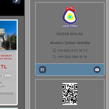
NAZAR EMLAK
Broker / Şirket Yetkilisi
+90 532-672 18 72
N BODRUM
+90 252-382 91 19
LIK EŞYALI
TI DAİRE
 TL
2
1
la
rum
AR EMLAK