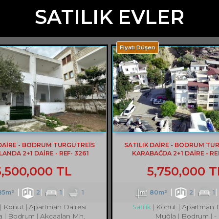
SATILIK EVLER
Fiyatı Düşen
 DAİRE - BODRUM TURGUTREİS
SATILIK DAİRE - BODRUM TU
ANDA 2+1 DAİRE - REF- 3261
KARABAĞDA 2+1 DAİRE - REF
5,500,000 TL
5,750,000 T
85m²
2
1
1
80m²
2
1
Konut
Apartman Dairesi
Konut
Apartman D
Satılık
a
Bodrum
Akçaalan Mh.
Muğla
Bodrum
-