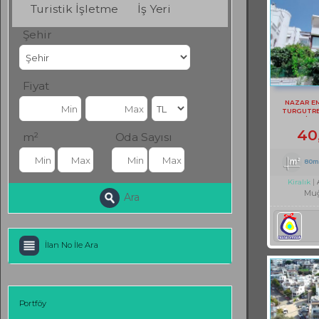
Turistik İşletme
İş Yeri
Şehir
Fiyat
NAZAR E
TURGUTRE
EŞYALI KİRA
40
m²
Oda Sayısı
80m
Kiralık
Muğ
Ara
İlan No İle Ara
Portföy