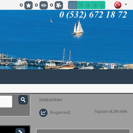
0
0
0
*
TL
$
€
£
İstatistikler
Toplam:8,291,498
Bugün:442