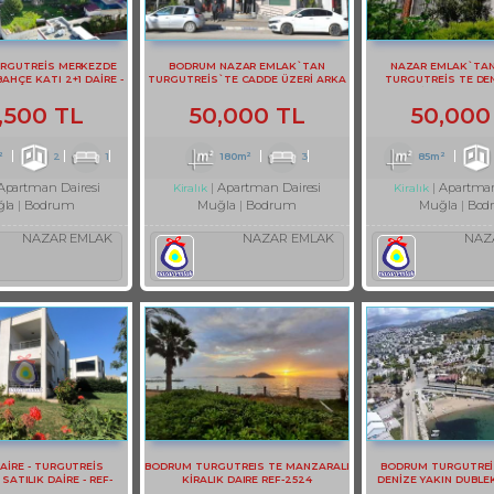
RGUTREİS MERKEZDE
BODRUM NAZAR EMLAK`TAN
NAZAR EMLAK`TA
BAHÇE KATI 2+1 DAİRE -
TURGUTREİS`TE CADDE ÜZERİ ARKA
TURGUTREİS TE DEN
REF- 3141-1
TERASLI DUBLEKS BÜRO REF-1357
EŞYALI KİRALIK 2+1 DA
,500 TL
50,000 TL
50,000
²
2
1
180m²
3
85m²
Apartman Dairesi
Apartman Dairesi
Apartman
Kiralık
Kiralık
la
Bodrum
Muğla
Bodrum
Muğla
Bod
NAZAR EMLAK
NAZAR EMLAK
NAZ
DAİRE - TURGUTREİS
BODRUM TURGUTREIS TE MANZARALI
BODRUM TURGUTREİ
ATILIK DAİRE - REF-
KİRALIK DAIRE REF-2524
DENİZE YAKIN DUBLE
2373-1