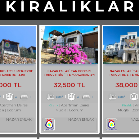
K İ R A L I K L A R
RGUTREIS MERKEZDE
NAZAR EMLAK`TAN BODRUM
NAZAR EMLAK`TA
K DAIRE REF-3301
TURGUTREİS ` TE MANZARALI 2+1
TURGUTREİS TE YIL
DAİRE REF-2749
KİRALIK BAHÇE KA
,000 TL
32,500 TL
38,000
²
2
1
65m²
2
1
65m²
Apartman Dairesi
Apartman Dairesi
Vil
Kiralık
Kiralık
la
Bodrum
Muğla
Bodrum
Muğla
Bod
NAZAR EMLAK
NAZAR EMLAK
NAZ