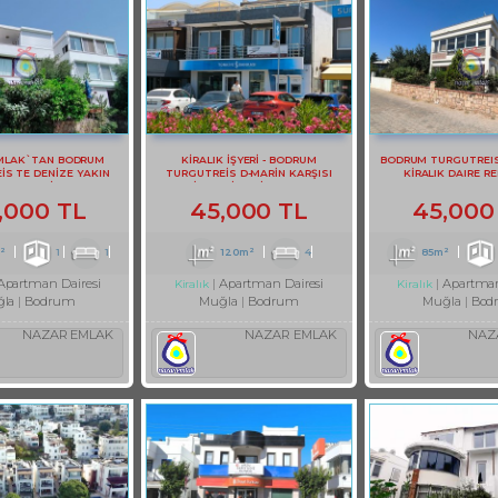
MLAK`TAN BODRUM
KİRALIK İŞYERİ - BODRUM
BODRUM TURGUTREI
İS TE DENİZE YAKIN
TURGUTREİS D-MARİN KARŞISI
KİRALIK DAIRE RE
LIK 1+1 DAİRE REF-2983
KİRALIK İŞYERİ REF-3131
,000 TL
45,000 TL
45,000
²
1
1
120m²
4
85m²
Apartman Dairesi
Apartman Dairesi
Apartman
Kiralık
Kiralık
la
Bodrum
Muğla
Bodrum
Muğla
Bod
NAZAR EMLAK
NAZAR EMLAK
NAZ