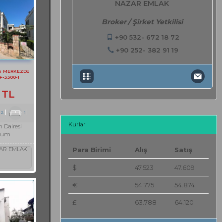
NAZAR EMLAK
Broker / Şirket Yetkilisi
+90 532- 672 18 72
+90 252- 382 91 19
S MERKEZDE
F-3300-1
 TL
2
1
Kurlar
 Dairesi
rum
AR EMLAK
Para Birimi
Alış
Satış
$
47.523
47.609
€
54.775
54.874
£
63.788
64.120