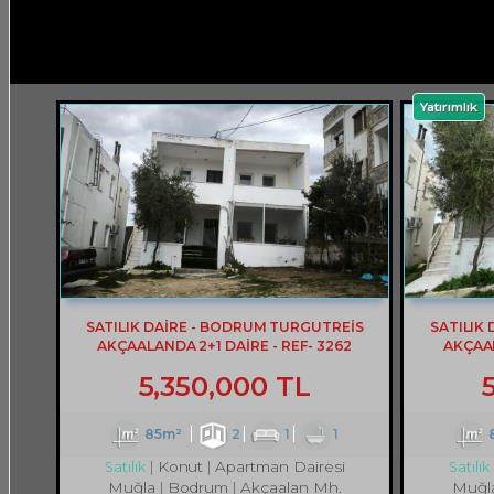
Yatırımlık
SATILIK DAİRE - BODRUM TURGUTREİS
SATILIK
AKÇAALANDA 2+1 DAİRE - REF- 3262
AKÇAAL
5,350,000 TL
85m²
2
1
1
Konut
Apartman Dairesi
Satılık
Satılık
Muğla
Bodrum
Akçaalan Mh.
Muğl