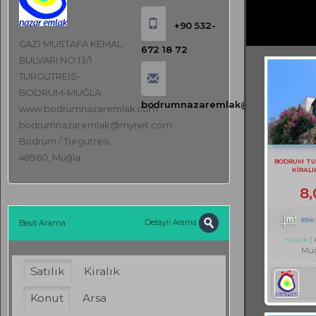
+90 532-
GAZİ MUSTAFA KEMAL
672 18 72
BULVARI NO:13/1
TURGUTREİS-
BODRUM-MUĞLA
bodrumnazaremlak@mynet.com
www.bodrumnazaremlak.com
bodrumnazaremlak@mynet.com
Bodrum / Turgutreis
48960, Muğla
BODRUM TU
KİRALI
8
85m
Detaylı Arama
Basit Arama
Kiralık
Muğ
Satılık
Kiralık
Konut
Arsa