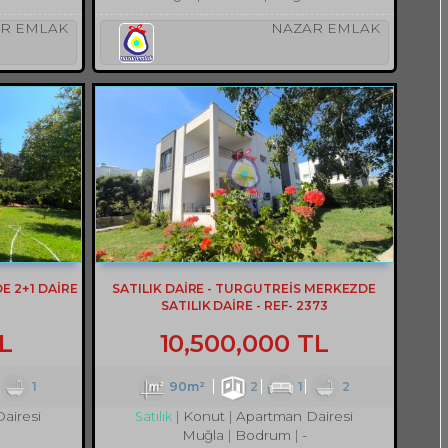
R EMLAK
NAZAR EMLAK
 2+1 DAİRE
SATILIK DAİRE - TURGUTREİS MERKEZDE
SATILIK DAİRE - REF- 2373
L
10,500,000 TL
1
90m²
2
1
2
airesi
Konut
Apartman Dairesi
Satılık
Muğla
Bodrum
-