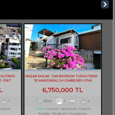
RGUTREİS
NAZAR EMLAK`TAN BODRUM TURGUTREİS `
- 3167
TE MANZARALI 2+1 DAİRE REF-2749
L
6,750,000 TL
1
65m²
2
1
2
airesi
Konut
Apartman Dairesi
Satılık
Muğla
Bodrum
Turgutreis