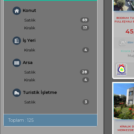
Konut
BODRUM TU
Satılık
69
FULL EŞYALI 
Kiralık
17
45
İş Yeri
85m
Kiralık
4
Kiralık
Muğ
Arsa
Satılık
28
Kiralık
4
Turistik İşletme
Satılık
3
Toplam : 125
KİRALIK 
MERKEZDE S