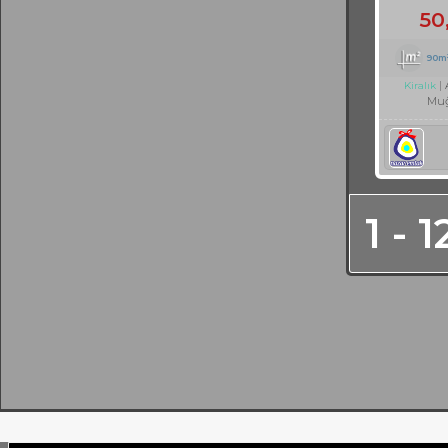
50
90m
Kiralık
Muğ
1 - 1