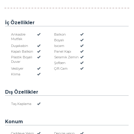
İç Özellikler
Ankastre
Balkon
Mutfak
Boyalı
Duşakabin
Isıcam
Kapalı Balkon
Panel Kapı
Plastik Boyali
Seramik Zemin
Duvar
Şofben
Vestiyer
Çift Cam
Klima
Dış Özellikler
Taş Kaplama
Konum
Caddeye Yakin
Denize yakin