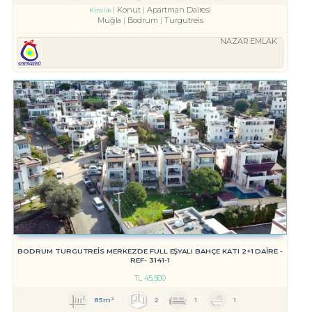
Konut
Apartman Dairesi
Kiralık
Muğla
Bodrum
Turgutreis
NAZAR EMLAK
BODRUM TURGUTREİS MERKEZDE FULL EŞYALI BAHÇE KATI 2+1 DAİRE -
REF- 3141-1
TL
45,500
85m²
2
1
1