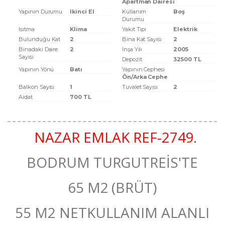
Apartman Dairesi
Yapının Durumu
Ikinci El
Kullanım
Boş
Durumu
Isıtma
Klima
Yakıt Tipi
Elektrik
Bulunduğu Kat
2
Bina Kat Sayısı
2
Binadaki Daire
2
İnşa Yılı
2005
Sayısı
Depozit
32500 TL
Yapının Yönü
Batı
Yapının Cephesi
Ön/Arka Cephe
Balkon Sayısı
1
Tuvalet Sayısı
2
Aidat
700 TL
NAZAR EMLAK REF-2749.
BODRUM TURGUTREİS'TE
65 M2 (BRÜT)
55 M2 NETKULLANIM ALANLI