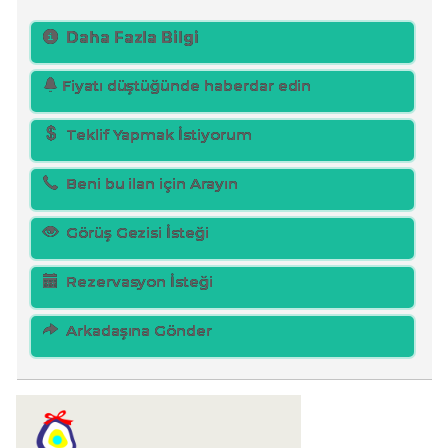
Daha Fazla Bilgi
Fiyatı düştüğünde haberdar edin
Teklif Yapmak İstiyorum
Beni bu ilan için Arayın
Görüş Gezisi İsteği
Rezervasyon İsteği
Arkadaşına Gönder