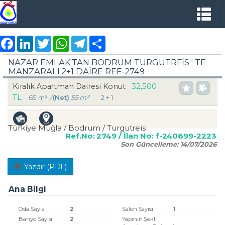
Facebook
LinkedIn
Twitter
WhatsApp
Telegram
Share
NAZAR EMLAK'TAN BODRUM TURGUTREİS ' TE
MANZARALI 2+1 DAİRE REF-2749
32,500
Kiralık Apartman Dairesi Konut
TL
65 m²
/
(Net)
55 m²
2 + 1
Türkiye Muğla / Bodrum
/ Turgutreis
Ref.No:
2749
/ İlan No:
f-240699-2223
Son Güncelleme:
14/07/2026
Yazdır (PDF)
Ana Bilgi
Oda Sayısı
2
Salon Sayısı
1
Banyo Sayısı
2
Yapının Şekli