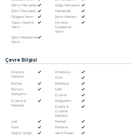
Deniz Manzaralı
Doğa Manzaralı
Şehir Manzaralı
Merkezde
Otogara Yakın
Şehir Merkezi
Toplu Ulaşıma
Minibüs
Yakın
Caddesine
Yakin
Şehir Merkezine
Yakın
Çevre Bilgisi
Alışveriş
Anaokulu
Merkezi
ATM
Banka
Belediye
Benzin
Cafe
Istasyonu
Eczane
Eczane &
İlköğretim
Medikal
Kuaför &
Güzellik
Merkezi
Lise
Market
Park
Postane
Sağlık Ocağı
Semt Pazarı