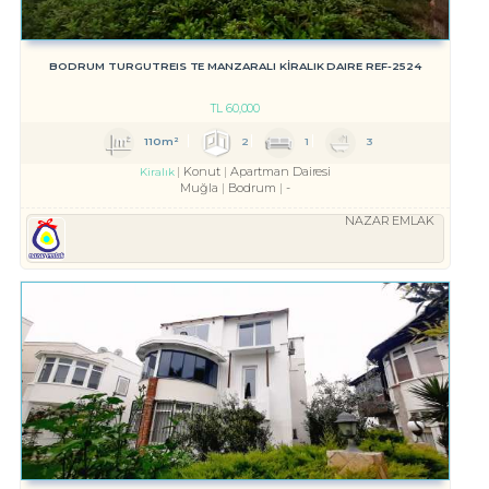
BODRUM TURGUTREIS TE MANZARALI KİRALIK DAIRE REF-2524
TL
60,000
110m²
2
1
3
Konut
Apartman Dairesi
Kiralık
Muğla
Bodrum
-
NAZAR EMLAK