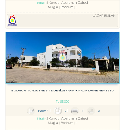
Konut
Apartman Dairesi
Kiralık
Muğla
Bodrum
-
NAZAR EMLAK
BODRUM TURGUTREIS TE DENİZE YAKIN KİRALIK DAIRE REF-3280
TL
65,000
140m²
2
1
2
Konut
Apartman Dairesi
Kiralık
Muğla
Bodrum
-