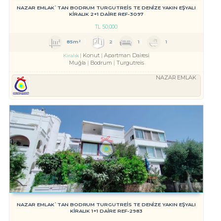
NAZAR EMLAK`TAN BODRUM TURGUTREİS TE DENİZE YAKIN EŞYALI
KİRALIK 2+1 DAİRE REF-3097
TL
50,000
85m²
2
1
1
Konut
Apartman Dairesi
Kiralık
Muğla
Bodrum
Turgutreis
NAZAR EMLAK
NAZAR EMLAK`TAN BODRUM TURGUTREİS TE DENİZE YAKIN EŞYALI
KİRALIK 1+1 DAİRE REF-2983