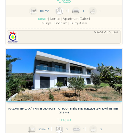
TL
40,000
80m²
1
1
1
Konut
Apartman Dairesi
Kiralık
Muğla
Bodrum
Turgutreis
NAZAR EMLAK
NAZAR EMLAK`TAN BODRUM TURGUTREİS MERKEZDE 2+1 DAİRE REF-
3134-1
TL
60,000
120m²
2
1
2