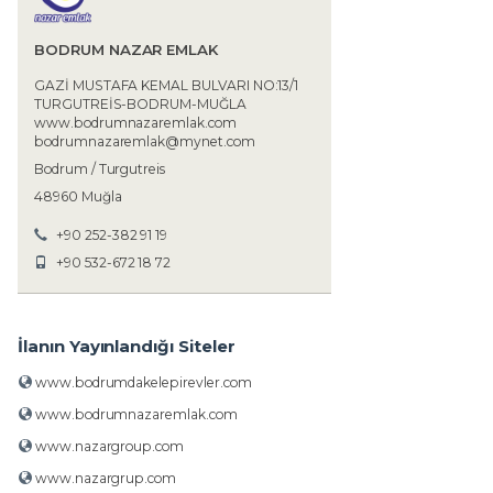
BODRUM NAZAR EMLAK
GAZİ MUSTAFA KEMAL BULVARI NO:13/1
TURGUTREİS-BODRUM-MUĞLA
www.bodrumnazaremlak.com
bodrumnazaremlak@mynet.com
Bodrum / Turgutreis
48960 Muğla
+90 252-382 91 19
+90 532-672 18 72
İlanın Yayınlandığı Siteler
www.bodrumdakelepirevler.com
www.bodrumnazaremlak.com
www.nazargroup.com
www.nazargrup.com