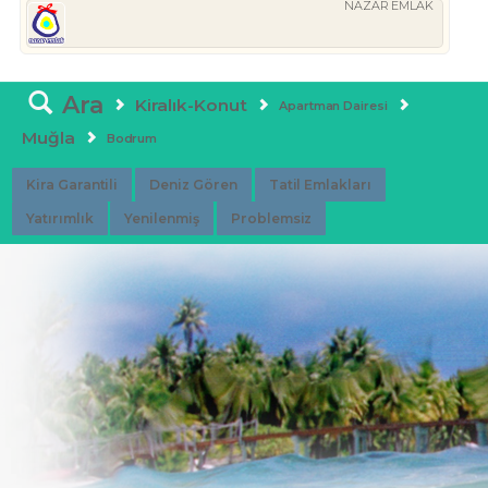
NAZAR EMLAK
Ara
Kiralık-Konut
Apartman Dairesi
Muğla
Bodrum
Kira Garantili
Deniz Gören
Tatil Emlakları
Yatırımlık
Yenilenmiş
Problemsiz