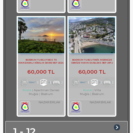
BODRUM TURGUTREIS TE
BODRUM TURGUTREİS MERKEZE
MANZARALI KİRALIK DAIRE REF-2524
DENİZE YAKIN DUBLEKS REF-2972
60,000 TL
60,000 TL
110m²
2
1
90m²
3
1
Apartman Dairesi
Villa
Kiralık
Kiralık
Muğla
Bodrum
Muğla
Bodrum
NAZAR EMLAK
NAZAR EMLAK
1 - 12