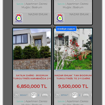
Apartman Dairesi
Apartman Dairesi
Satılık
Satılık
Muğla
Bodrum
Muğla
Bodrum
NAZAR EMLAK
NAZAR EMLAK
Krediye Uygun
SATILIK DAİRE - BODRUM
NAZAR EMLAK`TAN BODRUM
TURGUTREİS KARABAĞDA 2+1
TURGUTREİS TE 2+1 DAİRE
DAİRE - REF- 3178
REF-2928
6,850,000 TL
9,500,000 TL
80m²
2
1
1
87m²
2
1
1
Apartman Dairesi
Apartman Dairesi
Satılık
Satılık
Muğla
Bodrum
Muğla
Bodrum