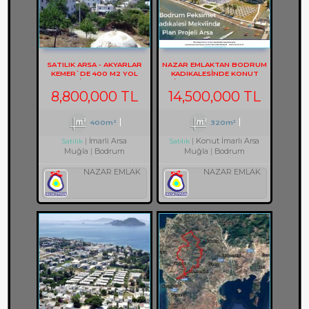
SATILIK ARSA - AKYARLAR
NAZAR EMLAKTAN BODRUM
KEMER`DE 400 M2 YOL
KADIKALESINDE KONUT
CEPHELİ ARSA REF-2157
IMARLI ARSA REF-1353
8,800,000 TL
14,500,000 TL
400m²
320m²
İmarli Arsa
Konut İmarlı Arsa
Satılık
Satılık
Muğla
Bodrum
Muğla
Bodrum
NAZAR EMLAK
NAZAR EMLAK