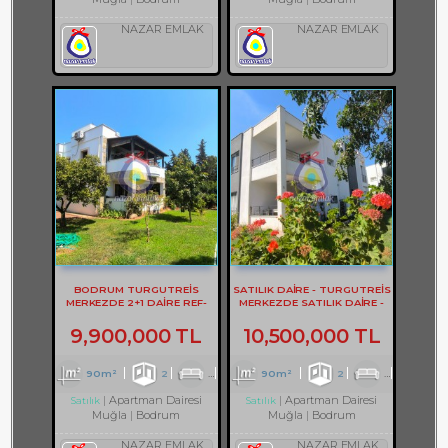
NAZAR EMLAK
NAZAR EMLAK
BODRUM TURGUTREİS
SATILIK DAİRE - TURGUTREİS
MERKEZDE 2+1 DAİRE REF-
MERKEZDE SATILIK DAİRE -
3302
REF- 2373
9,900,000 TL
10,500,000 TL
90m²
2
1
1
90m²
2
1
2
Apartman Dairesi
Apartman Dairesi
Satılık
Satılık
Muğla
Bodrum
Muğla
Bodrum
NAZAR EMLAK
NAZAR EMLAK