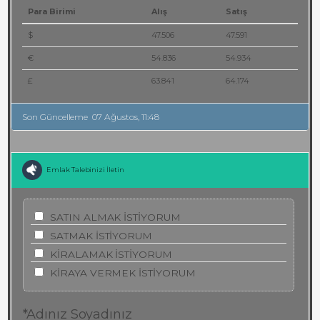
Para Birimi
Alış
Satış
$
47.506
47.591
€
54.836
54.934
£
63.841
64.174
Son Güncelleme
07 Ağustos, 11:48
Emlak Talebinizi İletin
SATIN ALMAK İSTİYORUM
SATMAK İSTİYORUM
KİRALAMAK İSTİYORUM
KİRAYA VERMEK İSTİYORUM
*Adınız Soyadınız