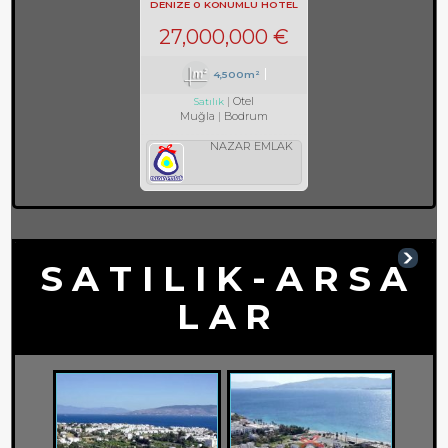
DENIZE 0 KONUMLU HOTEL
REF-597
27,000,000 €
4,500m²
Otel
Satılık
Muğla
Bodrum
NAZAR EMLAK
S A T I L I K - A R S A
L A R