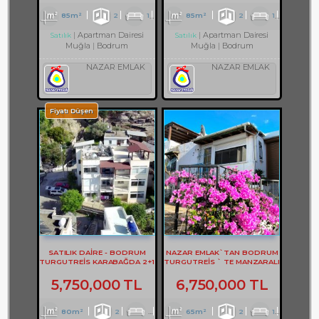
85m²
2
1
1
85m²
2
1
1
Apartman Dairesi
Apartman Dairesi
Satılık
Satılık
Muğla
Bodrum
Muğla
Bodrum
NAZAR EMLAK
NAZAR EMLAK
Fiyatı Düşen
SATILIK DAİRE - BODRUM
NAZAR EMLAK`TAN BODRUM
TURGUTREİS KARABAĞDA 2+1
TURGUTREİS ` TE MANZARALI
DAİRE - REF- 3167
2+1 DAİRE REF-2749
5,750,000 TL
6,750,000 TL
80m²
2
1
1
65m²
2
1
2