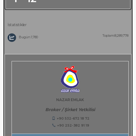
İstatistikler
Toplam:8,289,778
Bugün:1,780
NAZAR EMLAK
Broker / Şirket Yetkilisi
+90 532-672 18 72
+90 252-382 91 19