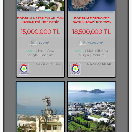
BODRUM NAZAR EMLAK`TAN
BODRUM DEREKÖYDE
KADIKALESİ`NDE DENİZ
SATILIK ARAZİ REF-2574
MANZARALI REF-1353
15,000,000 TL
18,500,000 TL
320m²
74,000m²
İmarli Arsa
Muhtelif Arsa
Satılık
Satılık
Muğla
Bodrum
Muğla
Bodrum
NAZAR EMLAK
NAZAR EMLAK