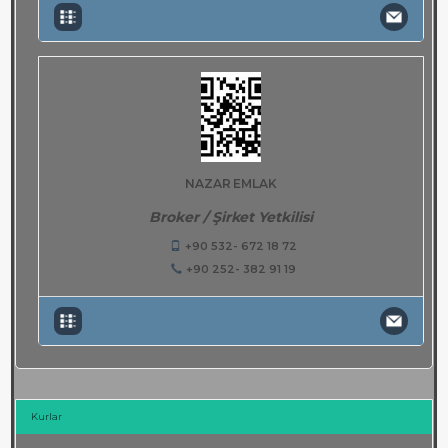
NAZAR EMLAK
Broker / Şirket Yetkilisi
+90 532- 672 18 72
+90 252- 382 91 19
Kurlar