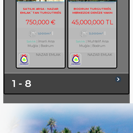
SATILIK ARSA - NAZAR
BODRUM TURGUTREİS
EMLAK`TAN TURGUTREIS
MERKEZDE DENİZE YAKIN
KARABAĞ`DA MANZARALI
ARSA REF-3082
ARSA REF-2133
750,000 €
45,000,000 TL
1,000m²
3,000m²
İmarli Arsa
Muhtelif Arsa
Satılık
Satılık
Muğla
Bodrum
Muğla
Bodrum
NAZAR EMLAK
NAZAR EMLAK
1 - 8