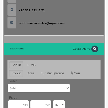
+90 532-672 18 72
bodrumnazaremlak@mynet.com
Detaylı Arama
Basit Arama
Satılık
Kiralık
Konut
Arsa
Turistik İşletme
İş Yeri
Şehir
Fiyat