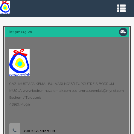
İletişim Bilgileri
GAZİ MUSTAFA KEMAL BULVARI NO:13/1 TURGUTREİS-BODRUM-
MUĞLA www.bodrumnazaremlak.com bodrumnazaremlak@mynet.com
Bodrum / Turgutreis
48960, Muğla
+90 252-382 91 19