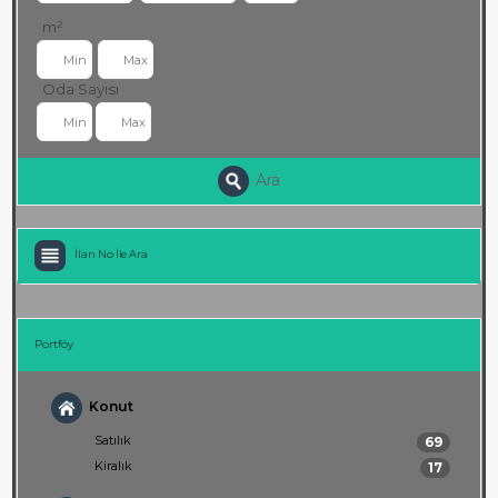
m²
Oda Sayısı
Ara
İlan No İle Ara
Portföy
Konut
Satılık
69
Kiralık
17