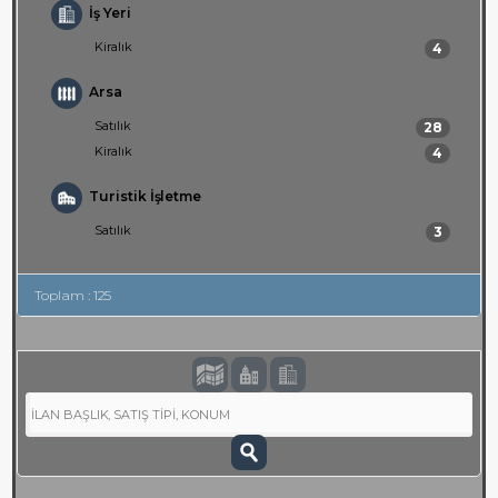
İş Yeri
Kiralık
4
Arsa
Satılık
28
Kiralık
4
Turistik İşletme
Satılık
3
Toplam : 125