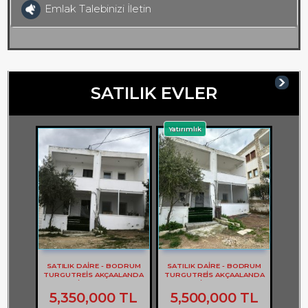
Emlak Talebinizi İletin
SATILIK EVLER
Yatırımlık
SATILIK DAİRE - BODRUM
SATILIK DAİRE - BODRUM
TURGUTREİS AKÇAALANDA
TURGUTREİS AKÇAALANDA
2+1 DAİRE - REF- 3262
2+1 DAİRE - REF- 3261
5,350,000 TL
5,500,000 TL