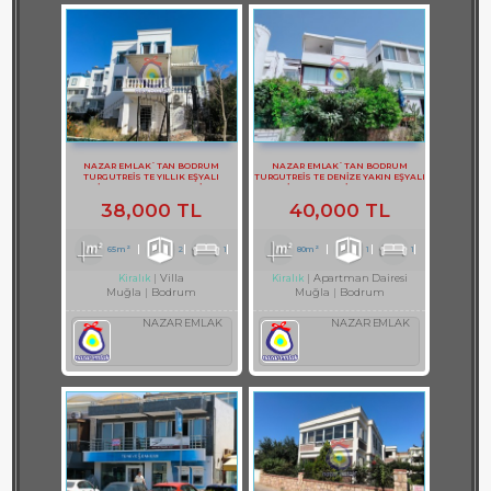
NAZAR EMLAK`TAN BODRUM
NAZAR EMLAK`TAN BODRUM
TURGUTREİS TE YILLIK EŞYALI
TURGUTREİS TE DENİZE YAKIN EŞYALI
KİRALIK BAHÇE KATI DAİRE
KİRALIK 1+1 DAİRE REF-2983
38,000 TL
40,000 TL
65m²
2
1
80m²
1
1
Villa
Apartman Dairesi
Kiralık
Kiralık
Muğla
Bodrum
Muğla
Bodrum
NAZAR EMLAK
NAZAR EMLAK