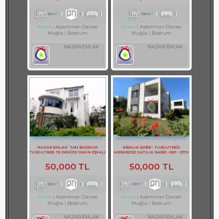
85m²
2
1
180m²
3
Apartman Dairesi
Apartman Dairesi
Kiralık
Kiralık
Muğla
Bodrum
Muğla
Bodrum
NAZAR EMLAK
NAZAR EMLAK
NAZAR EMLAK`TAN BODRUM
KİRALIK DAİRE - TURGUTREİS
TURGUTREİS TE DENİZE YAKIN EŞYALI
MERKEZDE SATILIK DAİRE - REF- 2373-
KİRALIK 2+1 DAİRE REF-3097
1
50,000 TL
50,000 TL
85m²
2
1
90m²
2
1
Apartman Dairesi
Apartman Dairesi
Kiralık
Kiralık
Muğla
Bodrum
Muğla
Bodrum
NAZAR EMLAK
NAZAR EMLAK