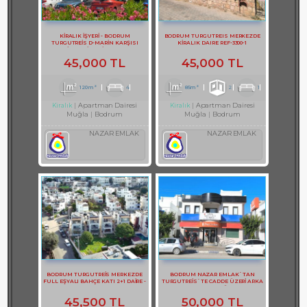
KİRALIK İŞYERİ - BODRUM
BODRUM TURGUTREIS MERKEZDE
TURGUTREİS D-MARİN KARŞISI
KİRALIK DAIRE REF-3300-1
KİRALIK İŞYERİ REF-3131
45,000 TL
45,000 TL
120m²
4
85m²
2
1
Apartman Dairesi
Apartman Dairesi
Kiralık
Kiralık
Muğla
Bodrum
Muğla
Bodrum
NAZAR EMLAK
NAZAR EMLAK
BODRUM TURGUTREİS MERKEZDE
BODRUM NAZAR EMLAK`TAN
FULL EŞYALI BAHÇE KATI 2+1 DAİRE -
TURGUTREİS`TE CADDE ÜZERİ ARKA
REF- 3141-1
TERASLI DUBLEKS BÜRO REF-1357
45,500 TL
50,000 TL