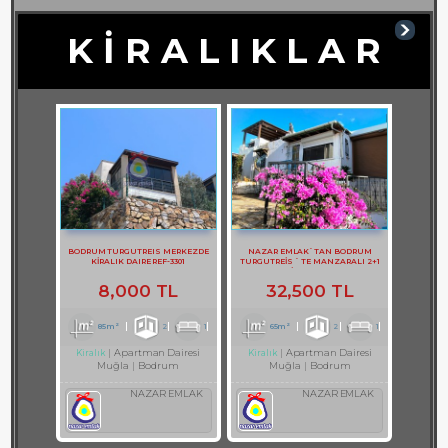
K İ R A L I K L A R
BODRUM TURGUTREIS MERKEZDE
NAZAR EMLAK`TAN BODRUM
KİRALIK DAIRE REF-3301
TURGUTREİS ` TE MANZARALI 2+1
DAİRE REF-2749
8,000 TL
32,500 TL
85m²
2
1
65m²
2
1
Apartman Dairesi
Apartman Dairesi
Kiralık
Kiralık
Muğla
Bodrum
Muğla
Bodrum
NAZAR EMLAK
NAZAR EMLAK