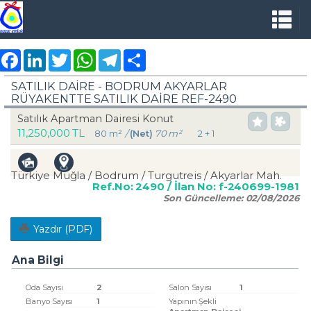
Facebook
LinkedIn
Twitter
WhatsApp
Telegram
Share
SATILIK DAİRE - BODRUM AKYARLAR
RÜYAKENTTE SATILIK DAİRE REF-2490
Satılık Apartman Dairesi Konut
11,250,000 TL
80 m²
/
(Net)
70 m²
2 + 1
Türkiye Muğla / Bodrum
/ Turgutreis
/ Akyarlar Mah.
Ref.No:
2490
/ İlan No:
f-240699-1981
Son Güncelleme:
02/08/2026
Yazdır (PDF)
Ana Bilgi
Oda Sayısı
2
Salon Sayısı
1
Banyo Sayısı
1
Yapının Şekli