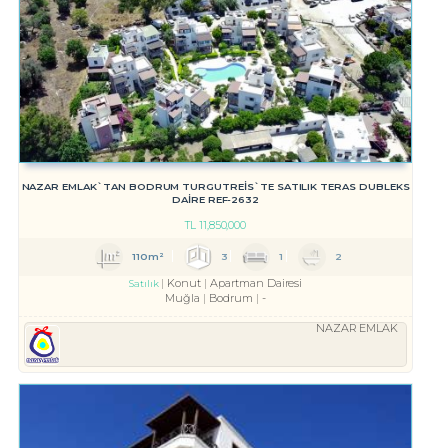
NAZAR EMLAK`TAN BODRUM TURGUTREİS`TE SATILIK TERAS DUBLEKS
DAİRE REF-2632
TL
11,850,000
110m²
3
1
2
Konut
Apartman Dairesi
Satılık
Muğla
Bodrum
-
NAZAR EMLAK