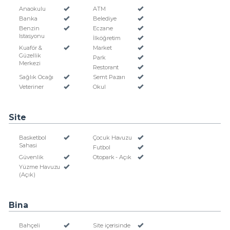
Anaokulu
ATM
Banka
Belediye
Benzin
Eczane
Istasyonu
İlköğretim
Kuaför &
Market
Güzellik
Park
Merkezi
Restorant
Sağlık Ocağı
Semt Pazarı
Veteriner
Okul
Site
Basketbol
Çocuk Havuzu
Sahasi
Futbol
Güvenlik
Otopark - Açık
Yüzme Havuzu
(Açık)
Bina
Bahçeli
Site içerisinde