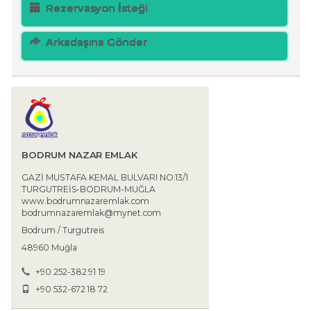
Rezervasyon İsteği
Arkadaşına Gönder
BODRUM NAZAR EMLAK
GAZİ MUSTAFA KEMAL BULVARI NO:13/1
TURGUTREİS-BODRUM-MUĞLA
www.bodrumnazaremlak.com
bodrumnazaremlak@mynet.com
Bodrum / Turgutreis
48960 Muğla
+90 252-382 91 19
+90 532-672 18 72