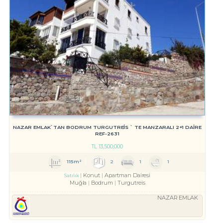
NAZAR EMLAK`TAN BODRUM TURGUTREİS ` TE MANZARALI 2+1 DAİRE
REF-2631
TL
13,500,000
115m²
2
1
1
Konut
Apartman Dairesi
Satılık
Muğla
Bodrum
Turgutreis
NAZAR EMLAK