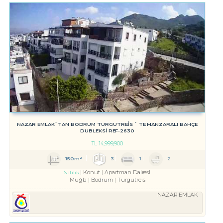
NAZAR EMLAK`TAN BODRUM TURGUTREİS ` TE MANZARALI BAHÇE
DUBLEKSİ REF-2630
TL
14,999,900
150m²
3
1
2
Konut
Apartman Dairesi
Satılık
Muğla
Bodrum
Turgutreis
NAZAR EMLAK