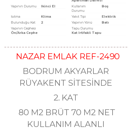
Apartman Dairesi
Yapının Durumu
Ikinci El
Kullanım
Boş
Durumu
Isıtma
Klima
Yakıt Tipi
Elektrik
Bulunduğu Kat
2
Yapının Yönü
Batı
Yapının Cephesi
Tapu Durumu
Ön/Arka Cephe
Kat Irtifakli Tapu
NAZAR EMLAK REF-2490
BODRUM AKYARLAR
RÜYAKENT SİTESİNDE
2. KAT
80 M2 BRÜT 70 M2 NET
KULLANIM ALANLI