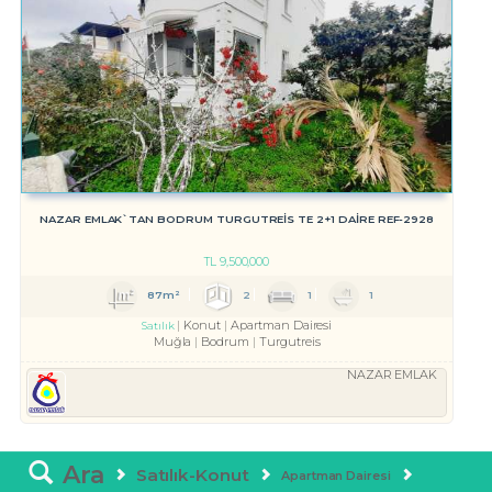
NAZAR EMLAK`TAN BODRUM TURGUTREİS TE 2+1 DAİRE REF-2928
TL
9,500,000
87m²
2
1
1
Konut
Apartman Dairesi
Satılık
Muğla
Bodrum
Turgutreis
NAZAR EMLAK
Ara
Satılık-Konut
Apartman Dairesi