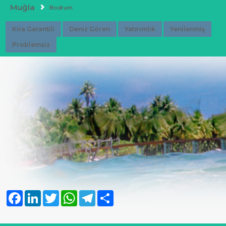
Muğla
Bodrum
Kira Garantili
Deniz Gören
Yatırımlık
Yenilenmiş
Problemsiz
Facebook
LinkedIn
Twitter
WhatsApp
Telegram
Share