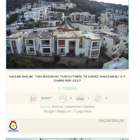
NAZAR EMLAK`TAN BODRUM TURGUTREİS TE DENİZ MANZARALI 2+1
DAİRE REF-2927
TL
11,900,000
100m²
2
1
2
Konut
Apartman Dairesi
Satılık
Muğla
Bodrum
Turgutreis
NAZAR EMLAK