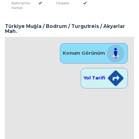
Betonarme
Otopark
Karkas
Türkiye Muğla / Bodrum
/ Turgutreis
/ Akyarlar
Mah.
Konum Görünüm
Yol Tarifi