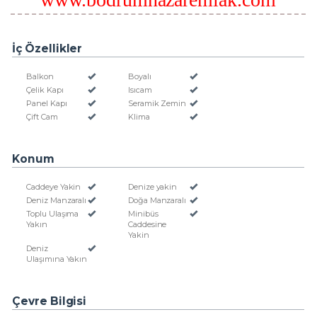
İç Özellikler
Balkon
Boyalı
Çelik Kapı
Isıcam
Panel Kapı
Seramik Zemin
Çift Cam
Klima
Konum
Caddeye Yakin
Denize yakin
Deniz Manzaralı
Doğa Manzaralı
Toplu Ulaşıma
Minibüs
Yakın
Caddesine
Yakin
Deniz
Ulaşımına Yakın
Çevre Bilgisi