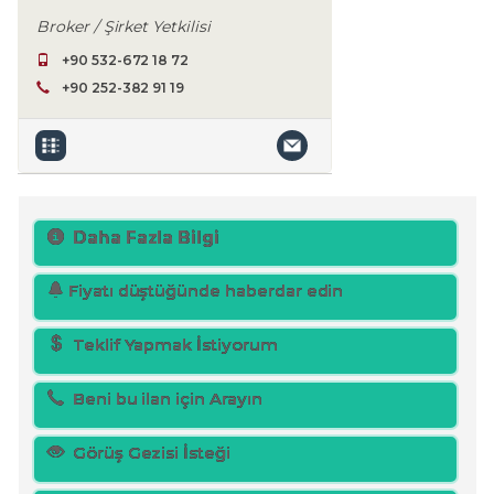
Broker / Şirket Yetkilisi
+90 532-672 18 72
+90 252-382 91 19
Daha Fazla Bilgi
Fiyatı düştüğünde haberdar edin
Teklif Yapmak İstiyorum
Beni bu ilan için Arayın
Görüş Gezisi İsteği