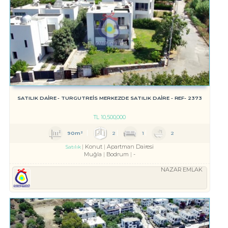
SATILIK DAİRE - TURGUTREİS MERKEZDE SATILIK DAİRE - REF- 2373
TL
10,500,000
90m²
2
1
2
Konut
Apartman Dairesi
Satılık
Muğla
Bodrum
-
NAZAR EMLAK