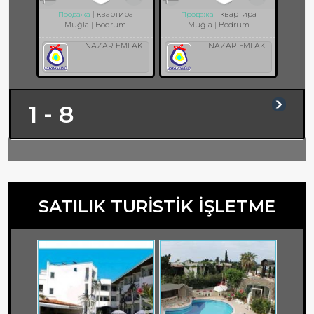
квартира
квартира
Продажа
Продажа
Muğla
Bodrum
Muğla
Bodrum
NAZAR EMLAK
NAZAR EMLAK
1 - 8
SATILIK TURİSTİK İŞLETME