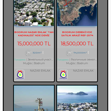
BODRUM NAZAR EMLAK`TAN
BODRUM DEREKÖYDE
KADIKALESİ`NDE DENİZ
SATILIK ARAZİ REF-2574
MANZARALI REF-1353
15,000,000 TL
18,500,000 TL
320m²
74,000m²
Земельный участок с разрешением на строительство
Различные земельные участки
Продажа
Продажа
Muğla
Bodrum
Muğla
Bodrum
NAZAR EMLAK
NAZAR EMLAK