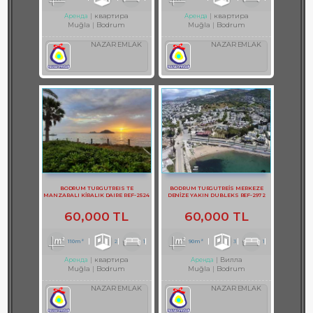
квартира
квартира
Аренда
Аренда
Muğla
Bodrum
Muğla
Bodrum
NAZAR EMLAK
NAZAR EMLAK
BODRUM TURGUTREIS TE
BODRUM TURGUTREİS MERKEZE
MANZARALI KİRALIK DAIRE REF-2524
DENİZE YAKIN DUBLEKS REF-2972
60,000 TL
60,000 TL
110m²
2
1
90m²
3
1
квартира
Вилла
Аренда
Аренда
Muğla
Bodrum
Muğla
Bodrum
NAZAR EMLAK
NAZAR EMLAK