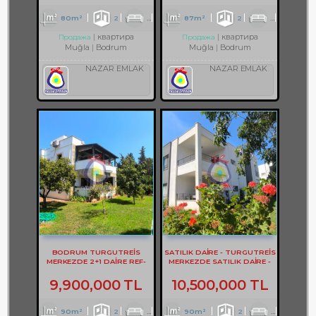
80m²
2
1
1
87m²
2
1
1
квартира
квартира
Продажа
Продажа
Muğla
Bodrum
Muğla
Bodrum
NAZAR EMLAK
NAZAR EMLAK
BODRUM TURGUTREİS
SATILIK DAİRE - TURGUTREİS
MERKEZDE 2+1 DAİRE REF-
MERKEZDE SATILIK DAİRE -
3302
REF- 2373
9,900,000 TL
10,500,000 TL
90m²
2
1
1
90m²
2
1
2