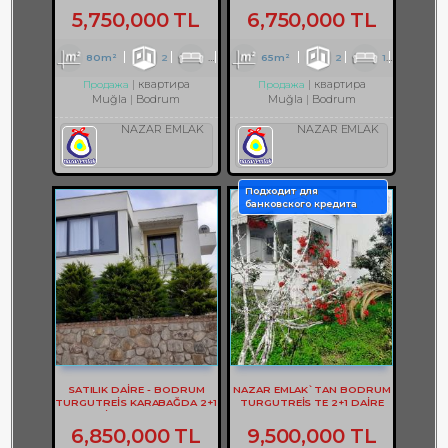
5,750,000 TL
6,750,000 TL
80m²
2
1
1
65m²
2
1
2
квартира
квартира
Продажа
Продажа
Muğla
Bodrum
Muğla
Bodrum
NAZAR EMLAK
NAZAR EMLAK
Подходит для
банковского кредита
SATILIK DAİRE - BODRUM
NAZAR EMLAK`TAN BODRUM
TURGUTREİS KARABAĞDA 2+1
TURGUTREİS TE 2+1 DAİRE
DAİRE - REF- 3178
REF-2928
6,850,000 TL
9,500,000 TL