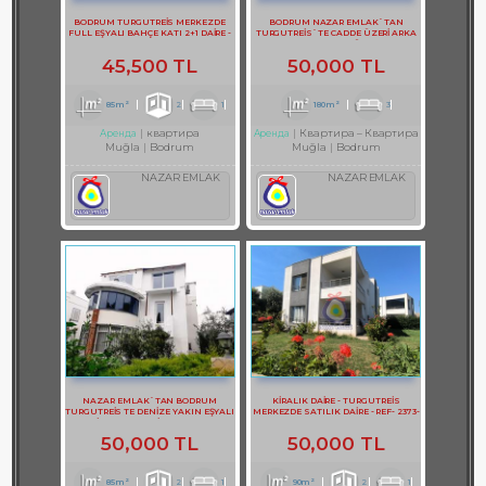
BODRUM TURGUTREİS MERKEZDE
BODRUM NAZAR EMLAK`TAN
FULL EŞYALI BAHÇE KATI 2+1 DAİRE -
TURGUTREİS`TE CADDE ÜZERİ ARKA
REF- 3141-1
TERASLI DUBLEKS BÜRO REF-1357
45,500 TL
50,000 TL
85m²
2
1
180m²
3
квартира
Квартира – Квартира
Аренда
Аренда
Muğla
Bodrum
Muğla
Bodrum
NAZAR EMLAK
NAZAR EMLAK
NAZAR EMLAK`TAN BODRUM
KİRALIK DAİRE - TURGUTREİS
TURGUTREİS TE DENİZE YAKIN EŞYALI
MERKEZDE SATILIK DAİRE - REF- 2373-
KİRALIK 2+1 DAİRE REF-3097
1
50,000 TL
50,000 TL
85m²
2
1
90m²
2
1