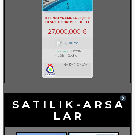
BODRUM YARIMADASI IÇINDE
DENIZE 0 KONUMLU HOTEL
REF-597
27,000,000 €
4,500m²
Отель
Продажа
Muğla
Bodrum
NAZAR EMLAK
S A T I L I K - A R S A
L A R