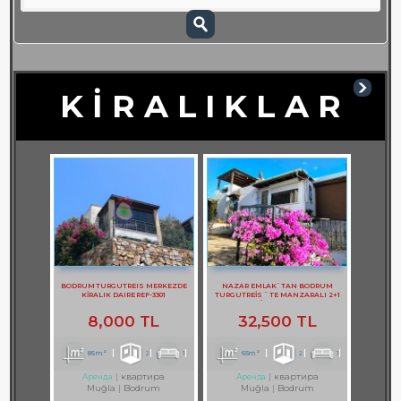
K İ R A L I K L A R
BODRUM TURGUTREIS MERKEZDE
NAZAR EMLAK`TAN BODRUM
KİRALIK DAIRE REF-3301
TURGUTREİS ` TE MANZARALI 2+1
DAİRE REF-2749
8,000 TL
32,500 TL
85m²
2
1
65m²
2
1
квартира
квартира
Аренда
Аренда
Muğla
Bodrum
Muğla
Bodrum