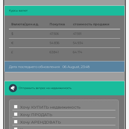
Курсы валют
Валюта/ден.ед.
Покупка
стоимость продажи
$
47.506
47.591
€
54.836
54.934
£
63.841
64.174
Дата последнего обновления
06 August, 23:48
Отправить запрос на недвижимость
Хочу КУПИТЬ недвижимость
Хочу ПРОДАТЬ
Хочу АРЕНДОВАТЬ