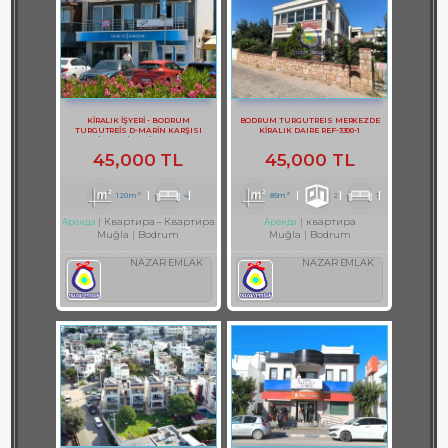
KİRALIK İŞYERİ - BODRUM
BODRUM TURGUTREIS MERKEZDE
TURGUTREİS D-MARİN KARŞISI
KİRALIK DAIRE REF-3300-1
KİRALIK İŞYERİ REF-3131
45,000 TL
45,000 TL
120m²
4
85m²
2
1
Квартира – Квартира
квартира
Аренда
Аренда
Muğla
Bodrum
Muğla
Bodrum
NAZAR EMLAK
NAZAR EMLAK