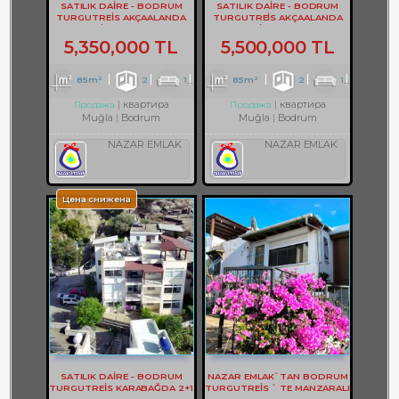
SATILIK DAİRE - BODRUM
SATILIK DAİRE - BODRUM
TURGUTREİS AKÇAALANDA
TURGUTREİS AKÇAALANDA
2+1 DAİRE - REF- 3262
2+1 DAİRE - REF- 3261
5,350,000 TL
5,500,000 TL
85m²
2
1
1
85m²
2
1
1
квартира
квартира
Продажа
Продажа
Muğla
Bodrum
Muğla
Bodrum
NAZAR EMLAK
NAZAR EMLAK
Цена снижена
SATILIK DAİRE - BODRUM
NAZAR EMLAK`TAN BODRUM
TURGUTREİS KARABAĞDA 2+1
TURGUTREİS ` TE MANZARALI
DAİRE - REF- 3167
2+1 DAİRE REF-2749