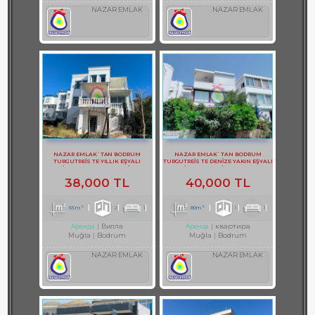
NAZAR EMLAK
NAZAR EMLAK
NAZAR EMLAK`TAN BODRUM
NAZAR EMLAK`TAN BODRUM
TURGUTREİS TE YILLIK EŞYALI
TURGUTREİS TE DENİZE YAKIN EŞYALI
KİRALIK BAHÇE KATI DAİRE
KİRALIK 1+1 DAİRE REF-2983
38,000 TL
40,000 TL
65m²
2
1
80m²
1
1
Вилла
квартира
Аренда
Аренда
Muğla
Bodrum
Muğla
Bodrum
NAZAR EMLAK
NAZAR EMLAK