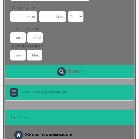
Стоимость
площадь, м.кв
Кол-во комнат
Поиск
Поиск по номеру объявления
Портфолио
Жилая недвижимость