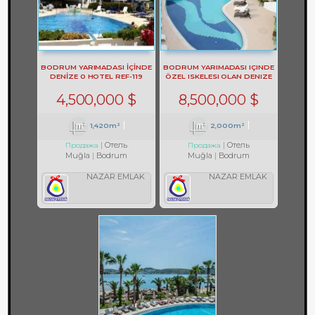
BODRUM YARIMADASI İÇİNDE
BODRUM YARIMADASI IÇINDE
DENİZE 0 HOTEL REF-119
ÖZEL ISKELESI OLAN DENIZE
50 M MESAFELI BUTIK HOTEL
REF-98
4,500,000 $
8,500,000 $
1,420m²
2,000m²
Отель
Отель
Продажа
Продажа
Muğla
Bodrum
Muğla
Bodrum
NAZAR EMLAK
NAZAR EMLAK