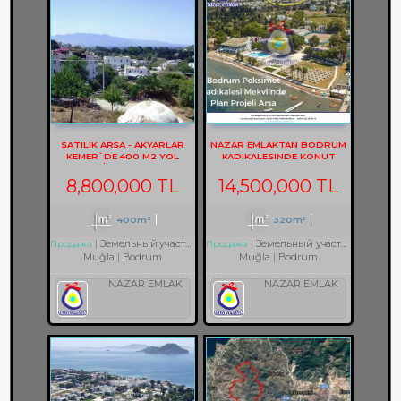
SATILIK ARSA - AKYARLAR
NAZAR EMLAKTAN BODRUM
KEMER`DE 400 M2 YOL
KADIKALESINDE KONUT
CEPHELİ ARSA REF-2157
IMARLI ARSA REF-1353
8,800,000 TL
14,500,000 TL
400m²
320m²
Земельный участок с разрешением на строительство
Земельный участок в жилой зоне
Продажа
Продажа
Muğla
Bodrum
Muğla
Bodrum
NAZAR EMLAK
NAZAR EMLAK