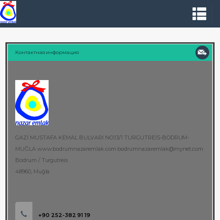
Контактная информация
GAZİ MUSTAFA KEMAL BULVARI NO:13/1 TURGUTREİS-BODRUM-
MUĞLA www.bodrumnazaremlak.com bodrumnazaremlak@mynet.com
Bodrum / Turgutreis
48960, Muğla
+90 252-382 91 19