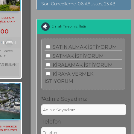
Son Güncelleme
06 Ağustos, 23:48
N BODRUM
İZE YAKIN
İRE REF-3097
Emlak Talebinizi İletin
000
2
1
SATIN ALMAK İSTİYORUM
 Dairesi
SATMAK İSTİYORUM
rum
KİRALAMAK İSTİYORUM
AR EMLAK
KİRAYA VERMEK
İSTİYORUM
*Adınız Soyadınız
Telefon
S MERKEZE
KS REF-2972