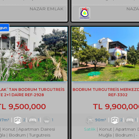
NAZAR EMLAK
NAZA
ygun
LAK`TAN BODRUM TURGUTREİS
BODRUM TURGUTREİS MERKEZDE
TE 2+1 DAİRE REF-2928
REF-3302
TL
9,500,000
TL
9,900,00
87m²
2
1
1
90m²
2
1
Konut
Apartman Dairesi
Konut
Apartman D
Satılık
la
Bodrum
Turgutreis
Muğla
Bodrum
-