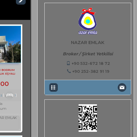
NAZAR EMLAK
Broker / Şirket Yetkilisi
+90 532-672 18 72
N BODRUM
+90 252-382 91 19
LIK EŞYALI
TI DAİRE
000
2
1
la
rum
AR EMLAK