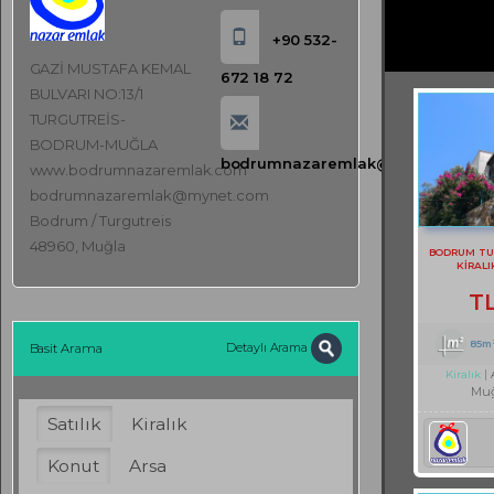
+90 532-
GAZİ MUSTAFA KEMAL
672 18 72
BULVARI NO:13/1
TURGUTREİS-
BODRUM-MUĞLA
bodrumnazaremlak@mynet.com
www.bodrumnazaremlak.com
bodrumnazaremlak@mynet.com
Bodrum / Turgutreis
48960, Muğla
BODRUM TU
KİRALI
T
85m
Detaylı Arama
Basit Arama
Kiralık
Muğ
Satılık
Kiralık
Konut
Arsa