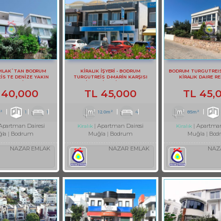
MLAK`TAN BODRUM
KİRALIK İŞYERİ - BODRUM
BODRUM TURGUTREI
İS TE DENİZE YAKIN
TURGUTREİS D-MARİN KARŞISI
KİRALIK DAIRE RE
LIK 1+1 DAİRE REF-2983
KİRALIK İŞYERİ REF-3131
40,000
TL
45,000
TL
45,
²
1
1
120m²
4
85m²
Apartman Dairesi
Apartman Dairesi
Apartman
Kiralık
Kiralık
la
Bodrum
Muğla
Bodrum
Muğla
Bod
NAZAR EMLAK
NAZAR EMLAK
NAZ