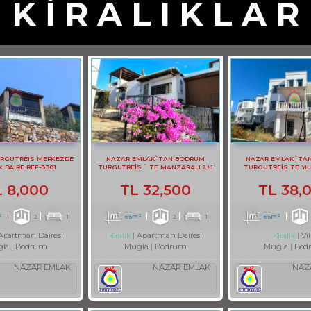
K İ R A L I K L A R
RGUTREIS MERKEZDE
NAZAR EMLAK`TAN BODRUM
NAZAR EMLAK`TA
K DAIRE REF-3301
TURGUTREİS ` TE MANZARALI 2+1
TURGUTREİS TE YIL
DAİRE REF-2749
KİRALIK BAHÇE KA
L
8,000
TL
32,500
TL
38,
²
2
1
65m²
2
1
65m²
Apartman Dairesi
Apartman Dairesi
Vil
Kiralık
Kiralık
la
Bodrum
Muğla
Bodrum
Muğla
Bod
NAZAR EMLAK
NAZAR EMLAK
NAZ