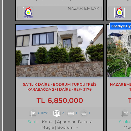
NAZAR EMLAK
Krediye U
SATILIK DAİRE - BODRUM TURGUTREİS
NAZAR EM
KARABAĞDA 2+1 DAİRE - REF- 3178
TL
6,850,000
80m²
2
1
1
Konut
Apartman Dairesi
Satılık
Satılık
Muğla
Bodrum
-
Muğ