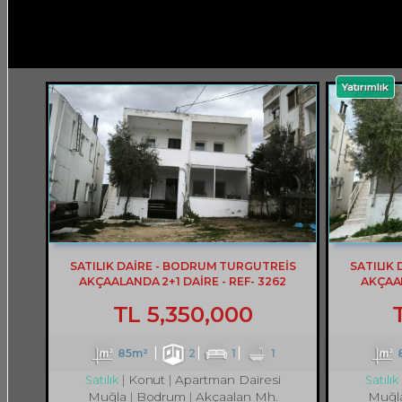
Yatırımlık
SATILIK DAİRE - BODRUM TURGUTREİS
SATILIK
AKÇAALANDA 2+1 DAİRE - REF- 3262
AKÇAAL
TL
5,350,000
85m²
2
1
1
Konut
Apartman Dairesi
Satılık
Satılık
Muğla
Bodrum
Akçaalan Mh.
Muğl