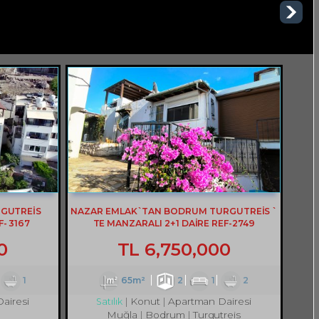
RGUTREİS
NAZAR EMLAK`TAN BODRUM TURGUTREİS `
- 3167
TE MANZARALI 2+1 DAİRE REF-2749
0
TL
6,750,000
1
65m²
2
1
2
airesi
Konut
Apartman Dairesi
Satılık
Muğla
Bodrum
Turgutreis