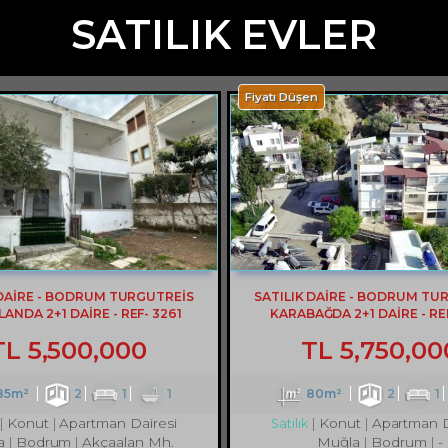
SATILIK EVLER
Fiyatı Düşen
 DAİRE - BODRUM TURGUTREİS
SATILIK DAİRE - BODRUM TU
ANDA 2+1 DAİRE - REF- 3261
KARABAĞDA 2+1 DAİRE - REF
TL
5,500,000
TL
5,750,00
85m²
2
1
1
80m²
2
1
Konut
Apartman Dairesi
Konut
Apartman D
Satılık
a
Bodrum
Akçaalan Mh.
Muğla
Bodrum
-