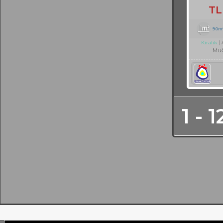
TL
90m
Kiralık
Muğ
1 - 1