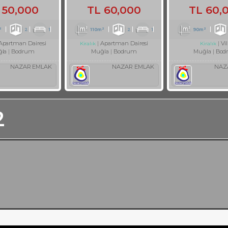
50,000
TL
60,000
TL
60,
²
2
1
110m²
2
1
90m²
Apartman Dairesi
Apartman Dairesi
Vil
Kiralık
Kiralık
la
Bodrum
Muğla
Bodrum
Muğla
Bod
NAZAR EMLAK
NAZAR EMLAK
NAZ
2