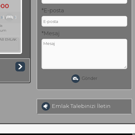
000
*E-posta
3
1
la
rum
*Mesaj
AR EMLAK
Gönder
Emlak Talebinizi İletin