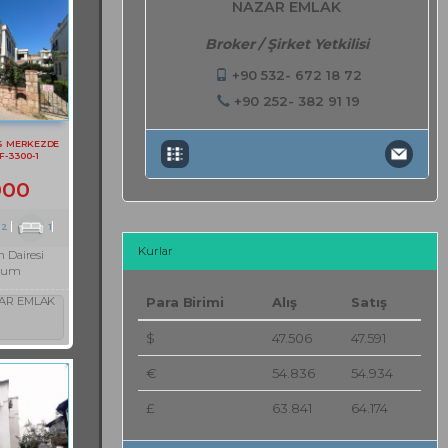
NAZAR EMLAK
Broker / Şirket Yetkilisi
+90 532- 672 18 72
+90 252- 382 91 19
S MERKEZDE
F-3300-1
000
2
1
Kurlar
 Dairesi
rum
AR EMLAK
Para Birimi
Alış
Satış
$
47.506
47.591
€
54.836
54.934
£
63.841
64.174