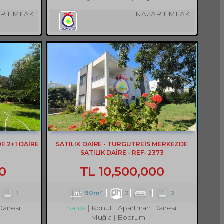
R EMLAK
NAZAR EMLAK
 2+1 DAİRE
SATILIK DAİRE - TURGUTREİS MERKEZDE
SATILIK DAİRE - REF- 2373
0
TL
10,500,000
1
90m²
2
1
2
airesi
Konut
Apartman Dairesi
Satılık
Muğla
Bodrum
-