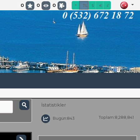
0
0
0
*
TL
$
€
£
İstatistikler
Toplam:8,288,841
Bugün:843