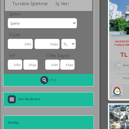
Turistik İşletme
İş Yeri
Şehir
Fiyat
NAZAR E
TURGUTRE
EŞYALI KİRA
TL
m²
Oda Sayısı
80m
Kiralık
Muğ
Ara
İlan No İle Ara
Portföy