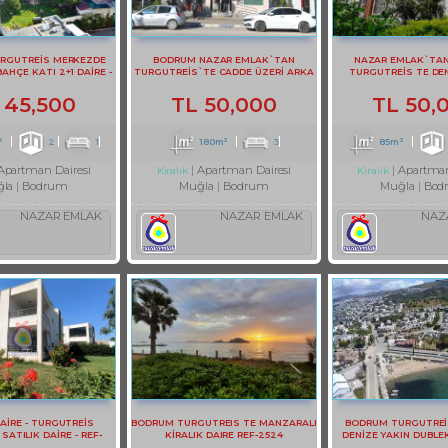
RGUTREİS MERKEZDE
BODRUM NAZAR EMLAK`TAN
NAZAR EMLAK`TA
BAHÇE KATI 2+1 DAİRE -
TURGUTREİS`TE CADDE ÜZERİ ARKA
TURGUTREİS TE DEN
REF- 3141-1
TERASLI DUBLEKS BÜRO REF-1357
EŞYALI KİRALIK 2+1 DA
45,500
TL
50,000
TL
50,
²
2
1
180m²
3
85m²
Apartman Dairesi
Apartman Dairesi
Apartman
Kiralık
Kiralık
la
Bodrum
Muğla
Bodrum
Muğla
Bod
NAZAR EMLAK
NAZAR EMLAK
NAZ
DAİRE - TURGUTREİS
BODRUM TURGUTREIS TE MANZARALI
BODRUM TURGUTREİ
ATILIK DAİRE - REF-
KİRALIK DAIRE REF-2524
DENİZE YAKIN DUBLE
2373-1