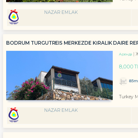
NAZAR EMLAK
BODRUM TURGUTREIS MERKEZDE KİRALIK DAIRE REF
Аренда
8,000 T
85m
Turkey 
NAZAR EMLAK