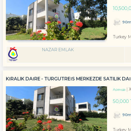
10,500,
90m
Turkey 
NAZAR EMLAK
KİRALIK DAİRE - TURGUTREİS MERKEZDE SATILIK DAİR
Аренда
50,000 
90m
Turkey 