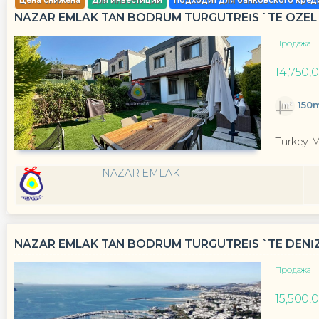
Цена снижена
Для инвестиций
Подходит для банковского кред
NAZAR EMLAK TAN BODRUM TURGUTREİS `TE ÖZEL MİM
Продажа
14,750,
150
Turkey 
NAZAR EMLAK
NAZAR EMLAK TAN BODRUM TURGUTREİS `TE DENİZE 0
Продажа
15,500,