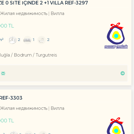
 SİTE İÇİNDE 2 +1 VİLLA REF-3297
Жилая недвижимость
Вилла
000 TL
m²
2
1
2
Muğla / Bodrum
/ Turgutreis
REF-3303
Жилая недвижимость
Вилла
000 TL