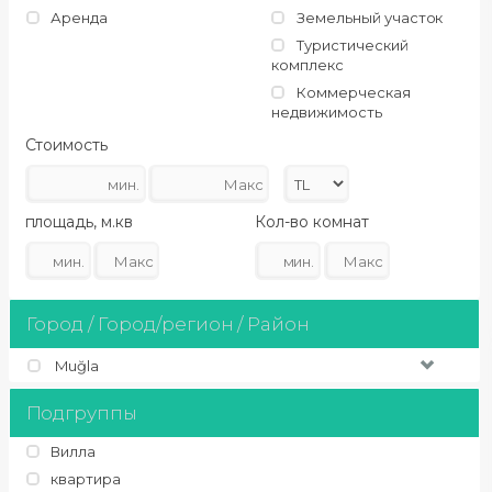
Аренда
Земельный участок
Туристический
комплекс
Коммерческая
недвижимость
Стоимость
площадь, м.кв
Кол-во комнат
Город / Город/регион / Район
Muğla
Подгруппы
Вилла
квартира