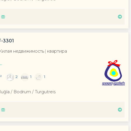
-3301
Жилая недвижимость
квартира
L
²
2
1
1
Muğla / Bodrum
/ Turgutreis