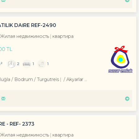
TILIK DAİRE REF-2490
Жилая недвижимость
квартира
000 TL
²
2
1
1
Muğla / Bodrum
/ Turgutreis
/ Akyarlar Mah.
E - REF- 2373
Жилая недвижимость
квартира