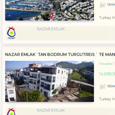
160
Turkey 
NAZAR EMLAK
NAZAR EMLAK`TAN BODRUM TURGUTREİS ` TE MANZ
Продажа
14,999,
150
Turkey 
NAZAR EMLAK