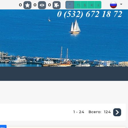
0
0
0
*
TL
$
€
£
1 - 24
Всего:
124