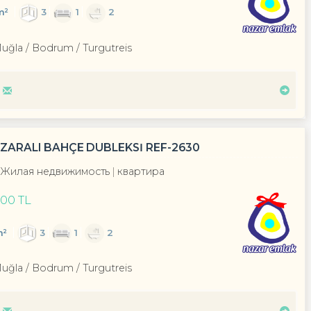
m²
3
1
2
Muğla / Bodrum
/ Turgutreis
ARALI BAHÇE DUBLEKSİ REF-2630
Жилая недвижимость
квартира
900 TL
m²
3
1
2
Muğla / Bodrum
/ Turgutreis