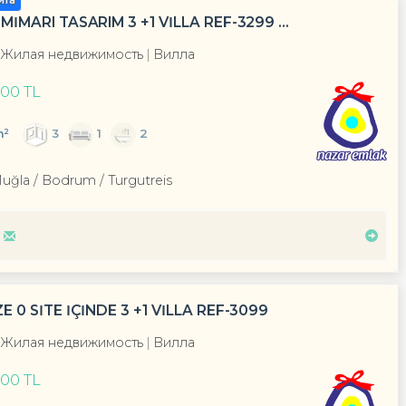
ита
ARI TASARIM 3 +1 VİLLA REF-3299 ...
Жилая недвижимость
Вилла
000 TL
m²
3
1
2
Muğla / Bodrum
/ Turgutreis
 SİTE İÇİNDE 3 +1 VİLLA REF-3099
Жилая недвижимость
Вилла
000 TL