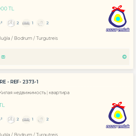
000 TL
²
2
1
2
Muğla / Bodrum
/ Turgutreis
E - REF- 2373-1
Жилая недвижимость
квартира
TL
²
2
1
2
Muğla / Bodrum
/ Turgutreis