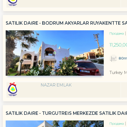
SATILIK DAİRE - BODRUM AKYARLAR RÜYAKENTTE SA
Продажа
11,250,
80m
Turkey 
NAZAR EMLAK
SATILIK DAİRE - TURGUTREİS MERKEZDE SATILIK DAİR
Продажа