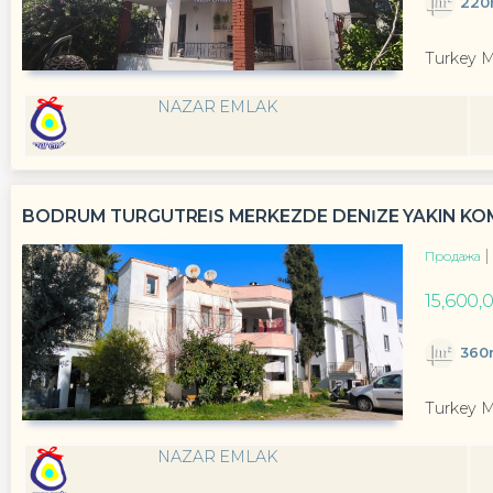
220
Turkey 
NAZAR EMLAK
BODRUM TURGUTREİS MERKEZDE DENİZE YAKIN KOMP
Продажа
15,600,
360
Turkey 
NAZAR EMLAK