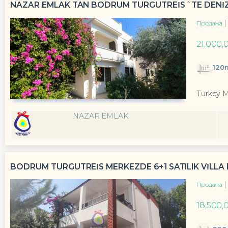
NAZAR EMLAK TAN BODRUM TURGUTREİS `TE DENİZE 0
Продажа
21,000,
120
Turkey 
NAZAR EMLAK
BODRUM TURGUTREİS MERKEZDE 6+1 SATILIK VİLLA 
Продажа
18,500,