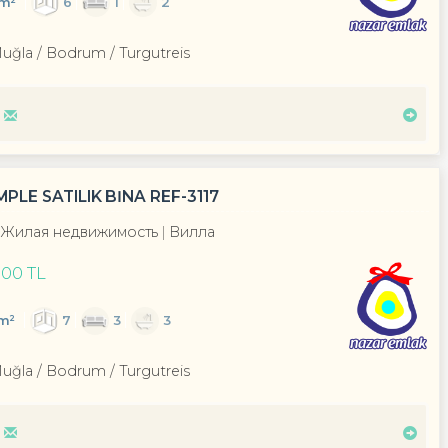
m²
6
1
2
Muğla / Bodrum
/ Turgutreis
LE SATILIK BİNA REF-3117
Жилая недвижимость
Вилла
000 TL
m²
7
3
3
Muğla / Bodrum
/ Turgutreis