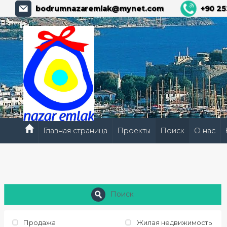
bodrumnazaremlak@mynet.com
+90 25
Главная страница
Проекты
Поиск
О нас
Поиск
Продажа
Жилая недвижимость