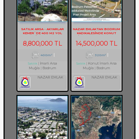
SATILIK ARSA - AKYARLAR
NAZAR EMLAKTAN BODRUM
KEMER`DE 400 M2 YOL
KADIKALESINDE KONUT
CEPHELİ ARSA REF-2157
IMARLI ARSA REF-1353
8,800,000 TL
14,500,000 TL
400m²
320m²
İmarli Arsa
Konut İmarlı Arsa
Satılık
Satılık
Muğla
Bodrum
Muğla
Bodrum
NAZAR EMLAK
NAZAR EMLAK