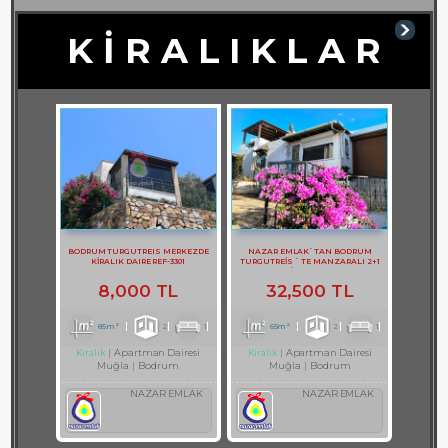
K İ R A L I K L A R
BODRUM TURGUTREIS MERKEZDE
NAZAR EMLAK`TAN BODRUM
KİRALIK DAIRE REF-3301
TURGUTREİS ` TE MANZARALI 2+1
DAİRE REF-2749
8,000 TL
32,500 TL
85m²
2
1
65m²
2
1
Apartman Dairesi
Apartman Dairesi
Kiralık
Kiralık
Muğla
Bodrum
Muğla
Bodrum
NAZAR EMLAK
NAZAR EMLAK