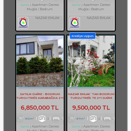
Apartman Dairesi
Apartman Dairesi
Satılık
Satılık
Muğla
Bodrum
Muğla
Bodrum
NAZAR EMLAK
NAZAR EMLAK
Krediye Uygun
SATILIK DAİRE - BODRUM
NAZAR EMLAK`TAN BODRUM
TURGUTREİS KARABAĞDA 2+1
TURGUTREİS TE 2+1 DAİRE
DAİRE - REF- 3178
REF-2928
6,850,000 TL
9,500,000 TL
80m²
2
1
1
87m²
2
1
1
Apartman Dairesi
Apartman Dairesi
Satılık
Satılık
Muğla
Bodrum
Muğla
Bodrum