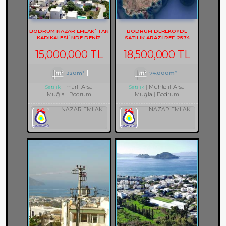
BODRUM NAZAR EMLAK`TAN
BODRUM DEREKÖYDE
KADIKALESİ`NDE DENİZ
SATILIK ARAZİ REF-2574
MANZARALI REF-1353
15,000,000 TL
18,500,000 TL
320m²
74,000m²
İmarli Arsa
Muhtelif Arsa
Satılık
Satılık
Muğla
Bodrum
Muğla
Bodrum
NAZAR EMLAK
NAZAR EMLAK