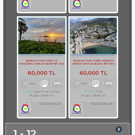
BODRUM TURGUTREIS TE
BODRUM TURGUTREİS MERKEZE
MANZARALI KİRALIK DAIRE REF-2524
DENİZE YAKIN DUBLEKS REF-2972
60,000 TL
60,000 TL
110m²
2
1
90m²
3
1
Apartman Dairesi
Villa
Kiralık
Kiralık
Muğla
Bodrum
Muğla
Bodrum
NAZAR EMLAK
NAZAR EMLAK
1 - 12