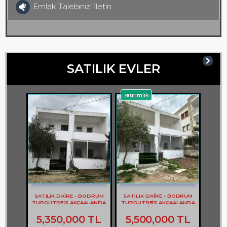
Emlak Talebinizi İletin
SATILIK EVLER
Yatırımlık
SATILIK DAİRE - BODRUM
SATILIK DAİRE - BODRUM
TURGUTREİS AKÇAALANDA
TURGUTREİS AKÇAALANDA
2+1 DAİRE - REF- 3262
2+1 DAİRE - REF- 3261
5,350,000 TL
5,500,000 TL