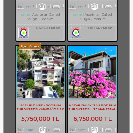
85m²
2
1
1
85m²
2
1
1
Apartman Dairesi
Apartman Dairesi
Satılık
Satılık
Muğla
Bodrum
Muğla
Bodrum
NAZAR EMLAK
NAZAR EMLAK
Fiyatı Düşen
SATILIK DAİRE - BODRUM
NAZAR EMLAK`TAN BODRUM
TURGUTREİS KARABAĞDA 2+1
TURGUTREİS ` TE MANZARALI
DAİRE - REF- 3167
2+1 DAİRE REF-2749
5,750,000 TL
6,750,000 TL
80m²
2
1
1
65m²
2
1
2