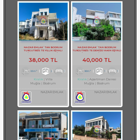
NAZAR EMLAK`TAN BODRUM
NAZAR EMLAK`TAN BODRUM
TURGUTREİS TE YILLIK EŞYALI
TURGUTREİS TE DENİZE YAKIN EŞYALI
KİRALIK BAHÇE KATI DAİRE
KİRALIK 1+1 DAİRE REF-2983
38,000 TL
40,000 TL
65m²
2
1
80m²
1
1
Villa
Apartman Dairesi
Kiralık
Kiralık
Muğla
Bodrum
Muğla
Bodrum
NAZAR EMLAK
NAZAR EMLAK