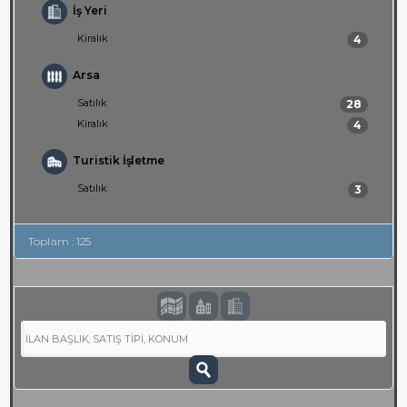
İş Yeri
Kiralık
4
Arsa
Satılık
28
Kiralık
4
Turistik İşletme
Satılık
3
Toplam : 125