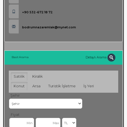
+90 532-672 18 72
bodrumnazaremlak@mynet.com
Detaylı Arama
Basit Arama
Satılık
Kiralık
Konut
Arsa
Turistik İşletme
İş Yeri
Şehir
Fiyat