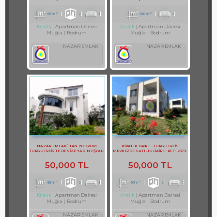
85m²
2
1
180m²
3
Apartman Dairesi
Apartman Dairesi
Kiralık
Kiralık
Muğla
Bodrum
Muğla
Bodrum
NAZAR EMLAK
NAZAR EMLAK
NAZAR EMLAK`TAN BODRUM
KİRALIK DAİRE - TURGUTREİS
TURGUTREİS TE DENİZE YAKIN EŞYALI
MERKEZDE SATILIK DAİRE - REF- 2373-
KİRALIK 2+1 DAİRE REF-3097
1
50,000 TL
50,000 TL
85m²
2
1
90m²
2
1
Apartman Dairesi
Apartman Dairesi
Kiralık
Kiralık
Muğla
Bodrum
Muğla
Bodrum
NAZAR EMLAK
NAZAR EMLAK