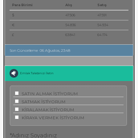
Para Birimi
Alış
Satış
$
47.506
47.591
€
54.836
54.934
£
63.841
64.174
Son Güncelleme
06 Ağustos, 23:48
Emlak Talebinizi İletin
SATIN ALMAK İSTİYORUM
SATMAK İSTİYORUM
KİRALAMAK İSTİYORUM
KİRAYA VERMEK İSTİYORUM
*Adınız Soyadınız