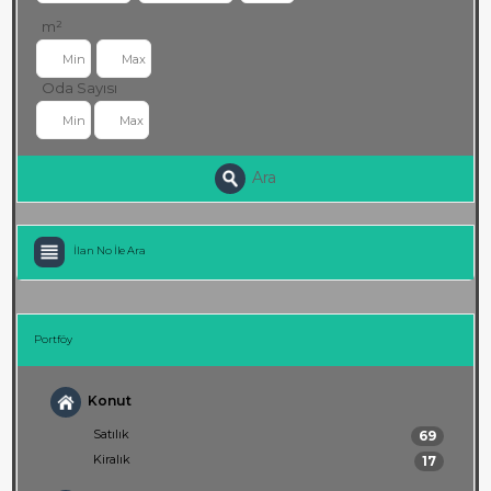
m²
Oda Sayısı
Ara
İlan No İle Ara
Portföy
Konut
Satılık
69
Kiralık
17