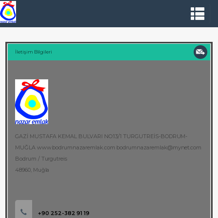
İletişim Bilgileri
GAZİ MUSTAFA KEMAL BULVARI NO:13/1 TURGUTREİS-BODRUM-
MUĞLA www.bodrumnazaremlak.com bodrumnazaremlak@mynet.com
Bodrum / Turgutreis
48960, Muğla
+90 252-382 91 19