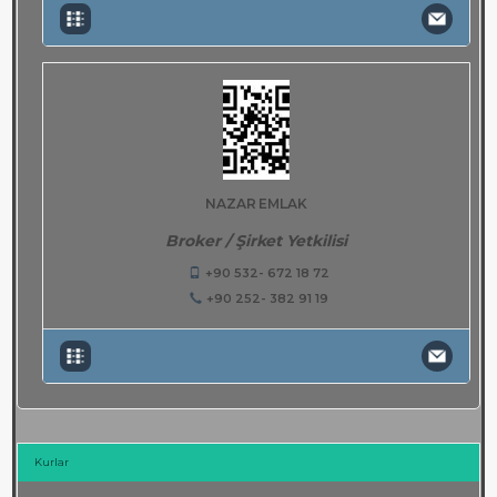
NAZAR EMLAK
Broker / Şirket Yetkilisi
+90 532- 672 18 72
+90 252- 382 91 19
Kurlar