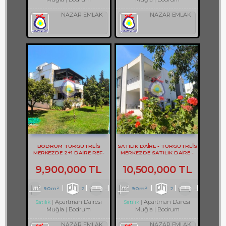
NAZAR EMLAK
NAZAR EMLAK
BODRUM TURGUTREİS
SATILIK DAİRE - TURGUTREİS
MERKEZDE 2+1 DAİRE REF-
MERKEZDE SATILIK DAİRE -
3302
REF- 2373
9,900,000 TL
10,500,000 TL
90m²
2
1
1
90m²
2
1
2
Apartman Dairesi
Apartman Dairesi
Satılık
Satılık
Muğla
Bodrum
Muğla
Bodrum
NAZAR EMLAK
NAZAR EMLAK