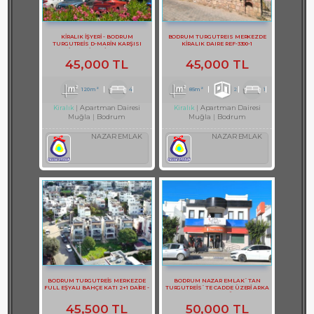
KİRALIK İŞYERİ - BODRUM
BODRUM TURGUTREIS MERKEZDE
TURGUTREİS D-MARİN KARŞISI
KİRALIK DAIRE REF-3300-1
KİRALIK İŞYERİ REF-3131
45,000 TL
45,000 TL
120m²
4
85m²
2
1
Apartman Dairesi
Apartman Dairesi
Kiralık
Kiralık
Muğla
Bodrum
Muğla
Bodrum
NAZAR EMLAK
NAZAR EMLAK
BODRUM TURGUTREİS MERKEZDE
BODRUM NAZAR EMLAK`TAN
FULL EŞYALI BAHÇE KATI 2+1 DAİRE -
TURGUTREİS`TE CADDE ÜZERİ ARKA
REF- 3141-1
TERASLI DUBLEKS BÜRO REF-1357
45,500 TL
50,000 TL