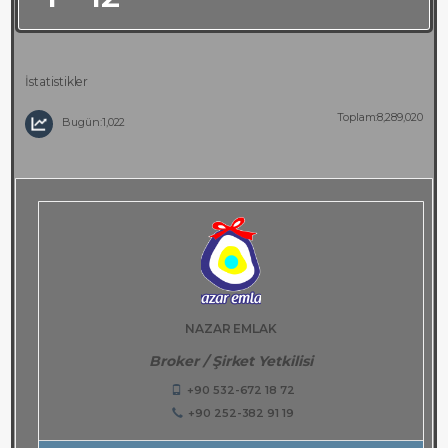
İstatistikler
Toplam:8,289,020
Bugün:1,022
NAZAR EMLAK
Broker / Şirket Yetkilisi
+90 532-672 18 72
+90 252-382 91 19