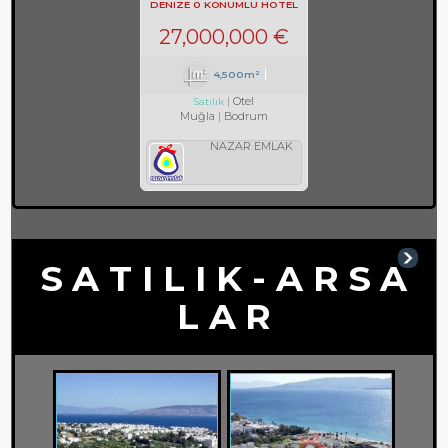
DENIZE 0 KONUMLU HOTEL
REF-597
27,000,000 €
4,500m²
Otel
Satılık
Muğla
Bodrum
NAZAR EMLAK
S A T I L I K - A R S A
L A R