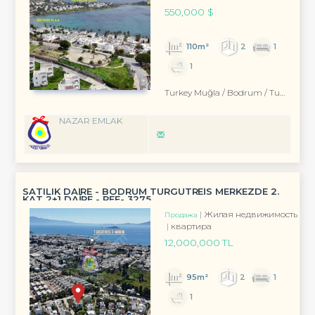
550,000 $
110m²
2
1
1
Turkey Muğla / Bodrum
/ Turgutreis
NAZAR EMLAK
SATILIK DAİRE - BODRUM TURGUTREİS MERKEZDE 2.
KAT 2+1 DAİRE - REF- 3275
Жилая недвижимость
Продажа
квартира
12,000,000 TL
95m²
2
1
1