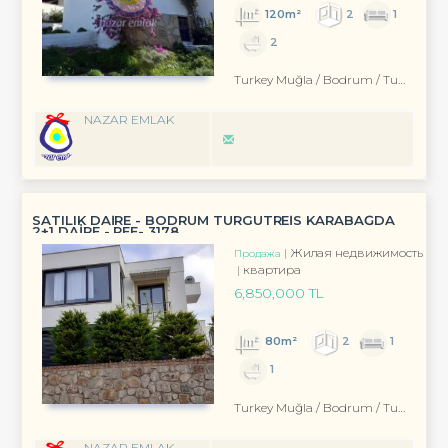
120m²
2
1
2
Turkey Muğla / Bodrum
/ Turgutreis
NAZAR EMLAK
SATILIK DAİRE - BODRUM TURGUTREİS KARABAĞDA
2+1 DAİRE - REF- 3178
Жилая недвижимость
Продажа
квартира
6,850,000 TL
80m²
2
1
1
Turkey Muğla / Bodrum
/ Turgutreis
NAZAR EMLAK