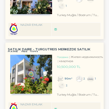
1
Turkey Muğla / Bodrum
/ Turgutreis
NAZAR EMLAK
SATILIK DAİRE - TURGUTREİS MERKEZDE SATILIK
DAİRE - REF- 2373
Жилая недвижимость
Продажа
квартира
10,500,000 TL
90m²
2
1
2
Turkey Muğla / Bodrum
/ Turgutreis
NAZAR EMLAK