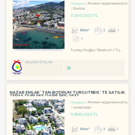
Жилая недвижимость
Продажа
Вилла
11,500,000 TL
90m²
2
1
1
Turkey Muğla / Bodrum
/ Turgutreis
NAZAR EMLAK
NAZAR EMLAK`TAN BODRUM TURGUTREİS`TE SATILIK
TERAS DUBLEKS DAİRE REF-2632
Жилая недвижимость
Продажа
квартира
11,850,000 TL
110m²
3
1