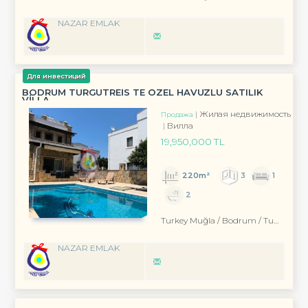
NAZAR EMLAK
Для инвестиций
BODRUM TURGUTREİS TE ÖZEL HAVUZLU SATILIK
VİLLA
Жилая недвижимость
Продажа
Вилла
19,950,000 TL
220m²
3
1
2
Turkey Muğla / Bodrum
/ Turgutreis
NAZAR EMLAK