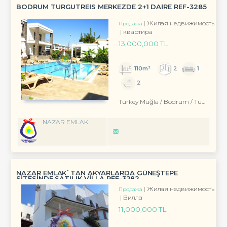
BODRUM TURGUTREİS MERKEZDE 2+1 DAİRE REF-3285
Жилая недвижимость
Продажа
квартира
13,000,000 TL
110m²
2
1
2
Turkey Muğla / Bodrum
/ Turgutreis
NAZAR EMLAK
NAZAR EMLAK`TAN AKYARLARDA GÜNEŞTEPE
SİTESİNDE SATILIK VİLLA REF-3282
Жилая недвижимость
Продажа
Вилла
11,000,000 TL