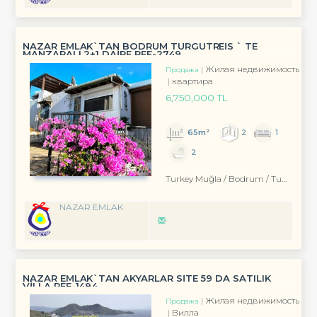
NAZAR EMLAK`TAN BODRUM TURGUTREİS ` TE
MANZARALI 2+1 DAİRE REF-2749
Жилая недвижимость
Продажа
квартира
6,750,000 TL
65m²
2
1
2
Turkey Muğla / Bodrum
/ Turgutreis
NAZAR EMLAK
NAZAR EMLAK`TAN AKYARLAR SİTE 59 DA SATILIK
VİLLA REF-1494
Жилая недвижимость
Продажа
Вилла