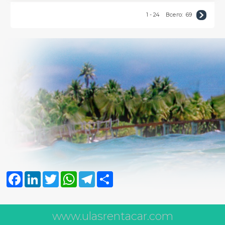
1 - 24
Всего:
69
Facebook
LinkedIn
Twitter
WhatsApp
Telegram
Share
www.ulasrentacar.com