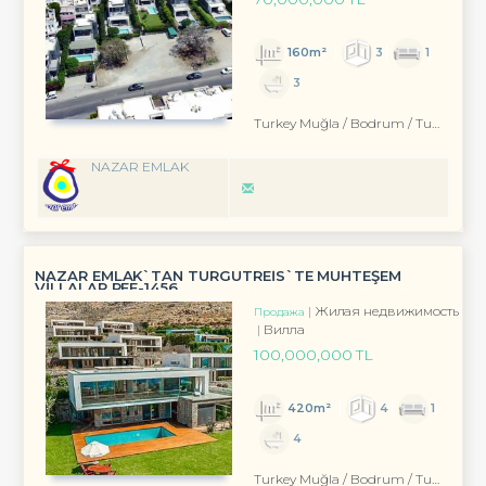
160m²
3
1
3
Turkey Muğla / Bodrum
/ Turgutreis
NAZAR EMLAK
NAZAR EMLAK`TAN TURGUTREİS`TE MUHTEŞEM
VİLLALAR REF-1456
Жилая недвижимость
Продажа
Вилла
100,000,000 TL
420m²
4
1
4
Turkey Muğla / Bodrum
/ Turgutreis