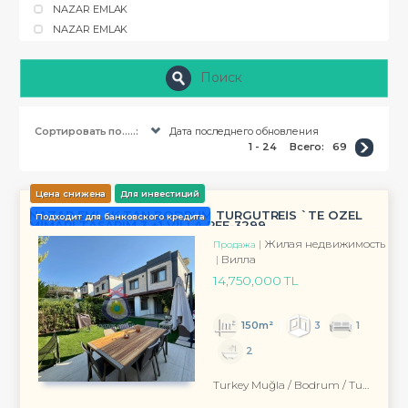
NAZAR EMLAK
NAZAR EMLAK
Поиск
Сортировать по.....:
Дата последнего обновления
1 - 24
Всего:
69
Цена снижена
Для инвестиций
NAZAR EMLAK TAN BODRUM TURGUTREİS `TE ÖZEL
Подходит для банковского кредита
MİMARI TASARIM 3 +1 VİLLA REF-3299 ...
Жилая недвижимость
Продажа
Вилла
14,750,000 TL
150m²
3
1
2
Turkey Muğla / Bodrum
/ Turgutreis