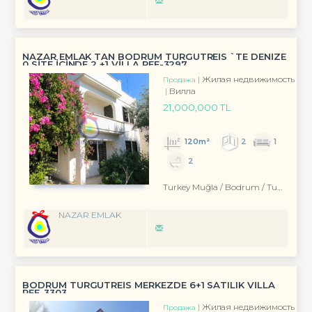
NAZAR EMLAK TAN BODRUM TURGUTREİS `TE DENİZE
0 SİTE İÇİNDE 2 +1 VİLLA REF-3297
Жилая недвижимость
Продажа
Вилла
21,000,000 TL
120m²
2
1
2
Turkey Muğla / Bodrum
/ Turgutreis
NAZAR EMLAK
BODRUM TURGUTREİS MERKEZDE 6+1 SATILIK VİLLA
REF-3303
Жилая недвижимость
Продажа