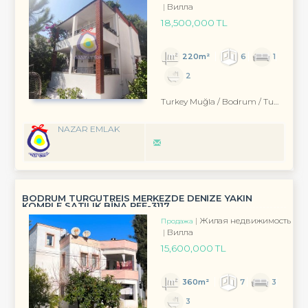
Вилла
18,500,000 TL
220m²
6
1
2
Turkey Muğla / Bodrum
/ Turgutreis
NAZAR EMLAK
BODRUM TURGUTREİS MERKEZDE DENİZE YAKIN
KOMPLE SATILIK BİNA REF-3117
Жилая недвижимость
Продажа
Вилла
15,600,000 TL
360m²
7
3
3