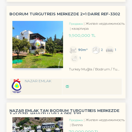
BODRUM TURGUTREİS MERKEZDE 2+1 DAİRE REF-3302
Жилая недвижимость
Продажа
квартира
9,900,000 TL
90m²
2
1
1
Turkey Muğla / Bodrum
/ Turgutreis
NAZAR EMLAK
NAZAR EMLAK TAN BODRUM TURGUTREİS MERKEZDE
3 +1 ÖZEL HAVUZLU VİLLA REF-3211
Жилая недвижимость
Продажа
Вилла
70,000,000 TL