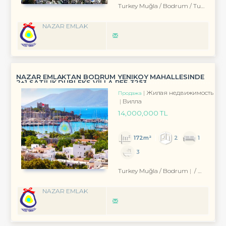
Turkey Muğla / Bodrum
/ Turgutreis
NAZAR EMLAK
NAZAR EMLAKTAN BODRUM YENIKÖY MAHALLESINDE
2+1 SATILIK DUBLEKS VİLLA REF-3253
Жилая недвижимость
Продажа
Вилла
14,000,000 TL
172m²
2
1
3
Turkey Muğla / Bodrum
/ Eskiçeşme Mah.
NAZAR EMLAK