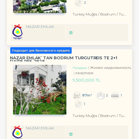
2
Turkey Muğla / Bodrum
/ Turgutreis
NAZAR EMLAK
Подходит для банковского кредита
NAZAR EMLAK`TAN BODRUM TURGUTREİS TE 2+1
DAİRE REF-2928
Жилая недвижимость
Продажа
квартира
9,500,000 TL
87m²
2
1
1
Turkey Muğla / Bodrum
/ Turgutreis
NAZAR EMLAK