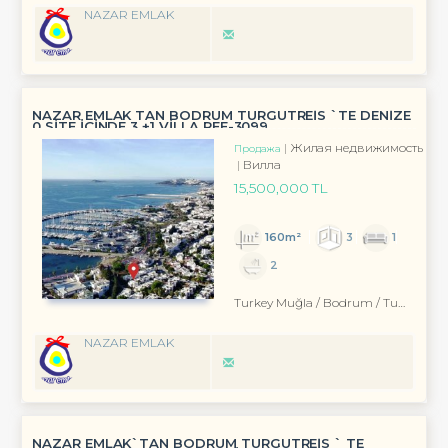
NAZAR EMLAK
NAZAR EMLAK TAN BODRUM TURGUTREİS `TE DENİZE
0 SİTE İÇİNDE 3 +1 VİLLA REF-3099
Жилая недвижимость
Продажа
Вилла
15,500,000 TL
160m²
3
1
2
Turkey Muğla / Bodrum
/ Turgutreis
NAZAR EMLAK
NAZAR EMLAK`TAN BODRUM TURGUTREİS ` TE