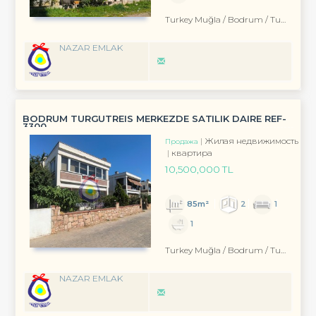
Turkey Muğla / Bodrum
/ Turgutreis
NAZAR EMLAK
BODRUM TURGUTREIS MERKEZDE SATILIK DAIRE REF-
3300
Жилая недвижимость
Продажа
квартира
10,500,000 TL
85m²
2
1
1
Turkey Muğla / Bodrum
/ Turgutreis
NAZAR EMLAK