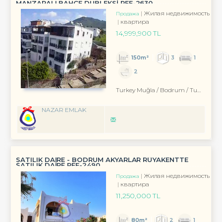
MANZARALI BAHÇE DUBLEKSİ REF-2630
Жилая недвижимость
Продажа
квартира
14,999,900 TL
150m²
3
1
2
Turkey Muğla / Bodrum
/ Turgutreis
NAZAR EMLAK
SATILIK DAİRE - BODRUM AKYARLAR RÜYAKENTTE
SATILIK DAİRE REF-2490
Жилая недвижимость
Продажа
квартира
11,250,000 TL
80m²
2
1