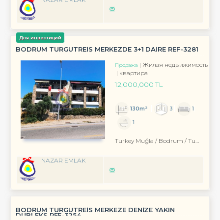
Для инвестиций
BODRUM TURGUTREİS MERKEZDE 3+1 DAİRE REF-3281
Жилая недвижимость
Продажа
квартира
12,000,000 TL
130m²
3
1
1
Turkey Muğla / Bodrum
/ Turgutreis
NAZAR EMLAK
BODRUM TURGUTREİS MERKEZE DENİZE YAKIN
DUBLEKS REF-3254