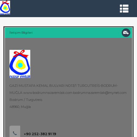
İletişim Bilgileri
GAZİ MUSTAFA KEMAL BULVARI NO:13/1 TURGUTREİS-BODRUM-
MUĞLA www.bodrumnazaremlak.com bodrumnazaremlak@mynet.com
Bodrum / Turgutreis
48960, Muğla
+90 252-382 91 19