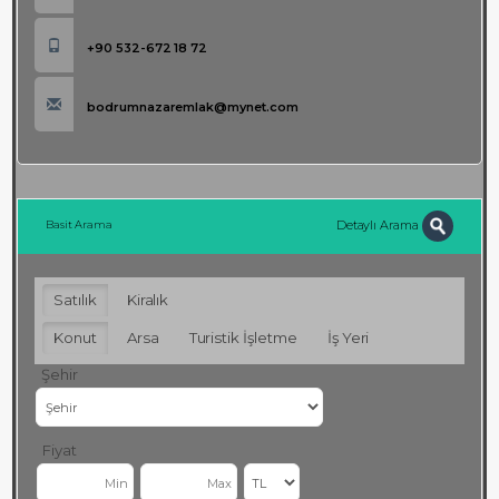
+90 532-672 18 72
bodrumnazaremlak@mynet.com
Detaylı Arama
Basit Arama
Satılık
Kiralık
Konut
Arsa
Turistik İşletme
İş Yeri
Şehir
Fiyat