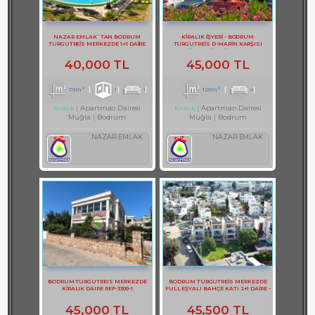
NAZAR EMLAK`TAN BODRUM
KİRALIK İŞYERİ - BODRUM
TURGUTREİS MERKEZDE 1+1 DAİRE
TURGUTREİS D-MARİN KARŞISI
REF--3308.
KİRALIK İŞYERİ REF-3131
40,000 TL
45,000 TL
70m²
1
1
120m²
4
Apartman Dairesi
Apartman Dairesi
Kiralık
Kiralık
Muğla
Bodrum
Muğla
Bodrum
NAZAR EMLAK
NAZAR EMLAK
BODRUM TURGUTREIS MERKEZDE
BODRUM TURGUTREİS MERKEZDE
KİRALIK DAIRE REF-3300-1
FULL EŞYALI BAHÇE KATI 2+1 DAİRE -
REF- 3141-1
45,000 TL
45,500 TL