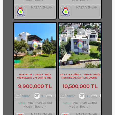
NAZAR EMLAK
NAZAR EMLAK
BODRUM TURGUTREİS
SATILIK DAİRE - TURGUTREİS
MERKEZDE 2+1 DAİRE REF-
MERKEZDE SATILIK DAİRE -
3302
REF- 2373
9,900,000 TL
10,500,000 TL
90m²
2
1
1
90m²
2
1
2
Apartman Dairesi
Apartman Dairesi
Satılık
Satılık
Muğla
Bodrum
Muğla
Bodrum
NAZAR EMLAK
NAZAR EMLAK