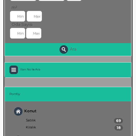
m²
Oda Sayısı
Ara
İlan No İle Ara
Portföy
Konut
Satılık
69
Kiralık
18