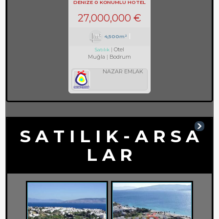
DENIZE 0 KONUMLU HOTEL
REF-597
27,000,000 €
4,500m²
Otel
Satılık
Muğla
Bodrum
NAZAR EMLAK
S A T I L I K - A R S A
L A R