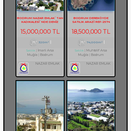
BODRUM NAZAR EMLAK`TAN
BODRUM DEREKÖYDE
KADIKALESİ`NDE DENİZ
SATILIK ARAZİ REF-2574
MANZARALI REF-1353
15,000,000 TL
18,500,000 TL
320m²
74,000m²
İmarli Arsa
Muhtelif Arsa
Satılık
Satılık
Muğla
Bodrum
Muğla
Bodrum
NAZAR EMLAK
NAZAR EMLAK