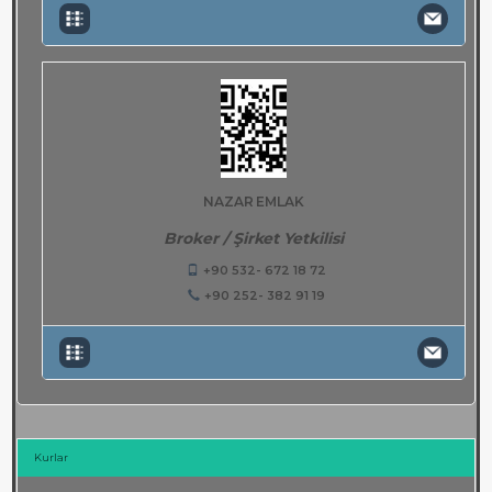
NAZAR EMLAK
Broker / Şirket Yetkilisi
+90 532- 672 18 72
+90 252- 382 91 19
Kurlar