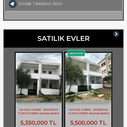
Emlak Talebinizi İletin
SATILIK EVLER
Yatırımlık
SATILIK DAİRE - BODRUM
SATILIK DAİRE - BODRUM
TURGUTREİS AKÇAALANDA
TURGUTREİS AKÇAALANDA
2+1 DAİRE - REF- 3262
2+1 DAİRE - REF- 3261
5,350,000 TL
5,500,000 TL