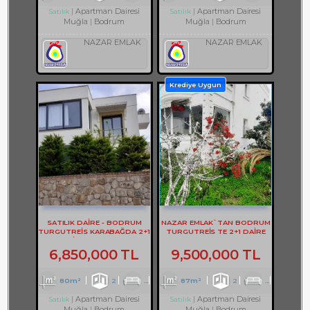
Apartman Dairesi
Apartman Dairesi
Satılık
Satılık
Muğla
Bodrum
Muğla
Bodrum
NAZAR EMLAK
NAZAR EMLAK
Krediye Uygun
SATILIK DAİRE - BODRUM
NAZAR EMLAK`TAN BODRUM
TURGUTREİS KARABAĞDA 2+1
TURGUTREİS TE 2+1 DAİRE
DAİRE - REF- 3178
REF-2928
6,850,000 TL
9,500,000 TL
80m²
2
1
1
87m²
2
1
1
Apartman Dairesi
Apartman Dairesi
Satılık
Satılık
Muğla
Bodrum
Muğla
Bodrum