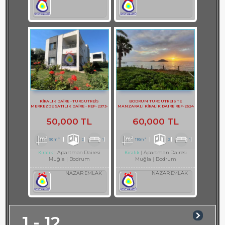
KİRALIK DAİRE - TURGUTREİS
BODRUM TURGUTREIS TE
MERKEZDE SATILIK DAİRE - REF- 2373-
MANZARALI KİRALIK DAIRE REF-2524
1
50,000 TL
60,000 TL
90m²
2
1
110m²
2
1
Apartman Dairesi
Apartman Dairesi
Kiralık
Kiralık
Muğla
Bodrum
Muğla
Bodrum
NAZAR EMLAK
NAZAR EMLAK
1 - 12