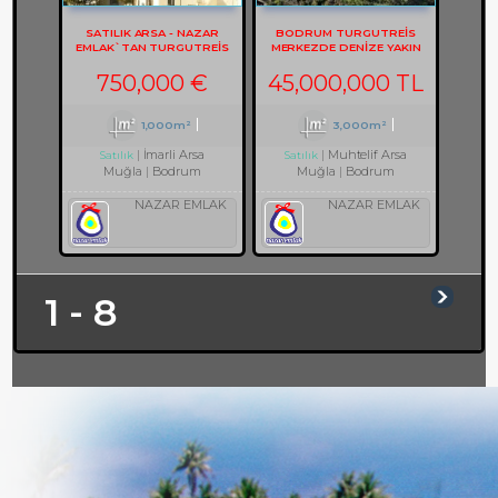
SATILIK ARSA - NAZAR
BODRUM TURGUTREİS
EMLAK`TAN TURGUTREIS
MERKEZDE DENİZE YAKIN
KARABAĞ`DA MANZARALI
ARSA REF-3082
ARSA REF-2133
750,000 €
45,000,000 TL
1,000m²
3,000m²
İmarli Arsa
Muhtelif Arsa
Satılık
Satılık
Muğla
Bodrum
Muğla
Bodrum
NAZAR EMLAK
NAZAR EMLAK
1 - 8