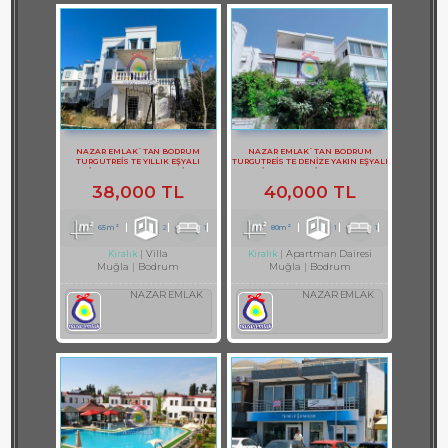
NAZAR EMLAK`TAN BODRUM
NAZAR EMLAK`TAN BODRUM
TURGUTREİS TE YILLIK EŞYALI
TURGUTREİS TE DENİZE YAKIN EŞYALI
KİRALIK BAHÇE KATI DAİRE
KİRALIK 1+1 DAİRE REF-2983
38,000 TL
40,000 TL
65m²
2
1
80m²
1
1
Villa
Apartman Dairesi
Kiralık
Kiralık
Muğla
Bodrum
Muğla
Bodrum
NAZAR EMLAK
NAZAR EMLAK