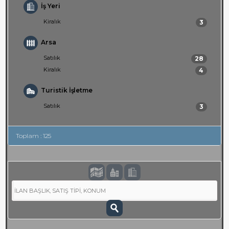
İş Yeri
Kiralık
3
Arsa
Satılık
28
Kiralık
4
Turistik İşletme
Satılık
3
Toplam : 125