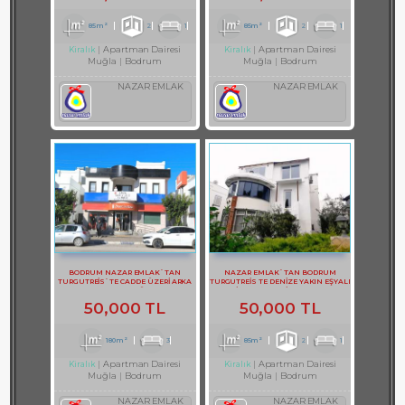
85m²
2
1
85m²
2
1
Apartman Dairesi
Apartman Dairesi
Kiralık
Kiralık
Muğla
Bodrum
Muğla
Bodrum
NAZAR EMLAK
NAZAR EMLAK
BODRUM NAZAR EMLAK`TAN
NAZAR EMLAK`TAN BODRUM
TURGUTREİS`TE CADDE ÜZERİ ARKA
TURGUTREİS TE DENİZE YAKIN EŞYALI
TERASLI DUBLEKS BÜRO REF-1357
KİRALIK 2+1 DAİRE REF-3097
50,000 TL
50,000 TL
180m²
3
85m²
2
1
Apartman Dairesi
Apartman Dairesi
Kiralık
Kiralık
Muğla
Bodrum
Muğla
Bodrum
NAZAR EMLAK
NAZAR EMLAK