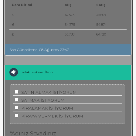
Para Birimi
Alış
Satış
$
47.523
47.609
€
54.775
54.874
£
63.788
64.120
Son Güncelleme
08 Ağustos, 23:47
Emlak Talebinizi İletin
SATIN ALMAK İSTİYORUM
SATMAK İSTİYORUM
KİRALAMAK İSTİYORUM
KİRAYA VERMEK İSTİYORUM
*Adınız Soyadınız