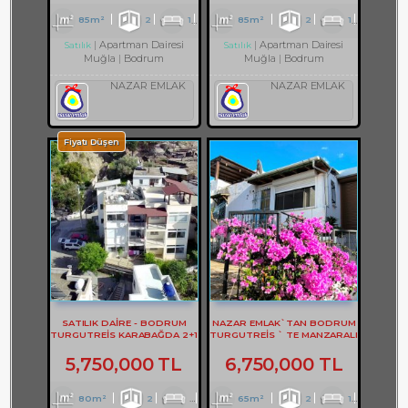
85m²
2
1
1
85m²
2
1
1
Apartman Dairesi
Apartman Dairesi
Satılık
Satılık
Muğla
Bodrum
Muğla
Bodrum
NAZAR EMLAK
NAZAR EMLAK
Fiyatı Düşen
SATILIK DAİRE - BODRUM
NAZAR EMLAK`TAN BODRUM
TURGUTREİS KARABAĞDA 2+1
TURGUTREİS ` TE MANZARALI
DAİRE - REF- 3167
2+1 DAİRE REF-2749
5,750,000 TL
6,750,000 TL
80m²
2
1
1
65m²
2
1
2