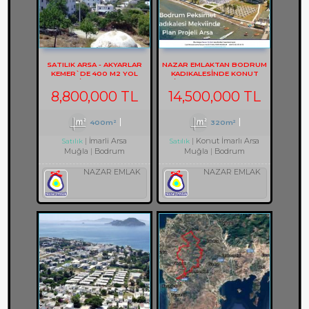
SATILIK ARSA - AKYARLAR
NAZAR EMLAKTAN BODRUM
KEMER`DE 400 M2 YOL
KADIKALESINDE KONUT
CEPHELİ ARSA REF-2157
IMARLI ARSA REF-1353
8,800,000 TL
14,500,000 TL
400m²
320m²
İmarli Arsa
Konut İmarlı Arsa
Satılık
Satılık
Muğla
Bodrum
Muğla
Bodrum
NAZAR EMLAK
NAZAR EMLAK