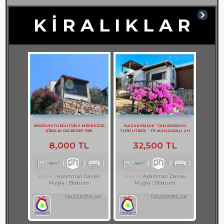
K İ R A L I K L A R
BODRUM TURGUTREIS MERKEZDE
NAZAR EMLAK`TAN BODRUM
KİRALIK DAIRE REF-3301
TURGUTREİS ` TE MANZARALI 2+1
DAİRE REF-2749
8,000 TL
32,500 TL
85m²
2
1
65m²
2
1
Apartman Dairesi
Apartman Dairesi
Kiralık
Kiralık
Muğla
Bodrum
Muğla
Bodrum
NAZAR EMLAK
NAZAR EMLAK