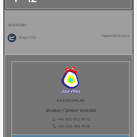
İstatistikler
Toplam:8,294,644
Bugün:512
NAZAR EMLAK
Broker / Şirket Yetkilisi
+90 532-672 18 72
+90 252-382 91 19