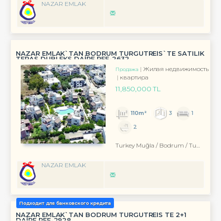
NAZAR EMLAK
NAZAR EMLAK`TAN BODRUM TURGUTREİS`TE SATILIK
TERAS DUBLEKS DAİRE REF-2632
Жилая недвижимость
Продажа
квартира
11,850,000 TL
110m²
3
1
2
Turkey Muğla / Bodrum
/ Turgutreis
NAZAR EMLAK
Подходит для банковского кредита
NAZAR EMLAK`TAN BODRUM TURGUTREİS TE 2+1
DAİRE REF-2928