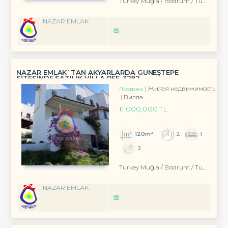
Turkey Muğla / Bodrum
/ Turgutreis
NAZAR EMLAK
NAZAR EMLAK`TAN AKYARLARDA GÜNEŞTEPE
SİTESİNDE SATILIK VİLLA REF-3282
Жилая недвижимость
Продажа
Вилла
11,000,000 TL
120m²
2
1
2
Turkey Muğla / Bodrum
/ Turgutreis
NAZAR EMLAK