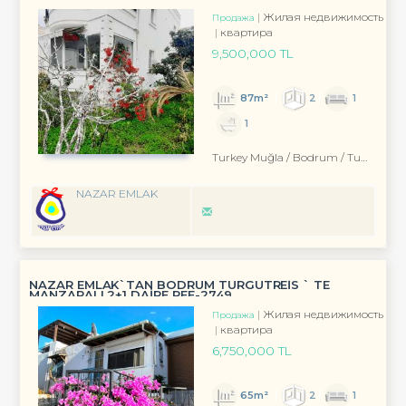
Жилая недвижимость
Продажа
квартира
9,500,000 TL
87m²
2
1
1
Turkey Muğla / Bodrum
/ Turgutreis
NAZAR EMLAK
NAZAR EMLAK`TAN BODRUM TURGUTREİS ` TE
MANZARALI 2+1 DAİRE REF-2749
Жилая недвижимость
Продажа
квартира
6,750,000 TL
65m²
2
1