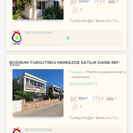
120m²
2
1
2
Turkey Muğla / Bodrum
/ Turgutreis
NAZAR EMLAK
BODRUM TURGUTREIS MERKEZDE SATILIK DAIRE REF-
3300
Жилая недвижимость
Продажа
квартира
10,500,000 TL
85m²
2
1
1
Turkey Muğla / Bodrum
/ Turgutreis
NAZAR EMLAK