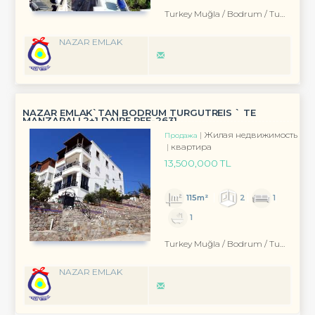
Turkey Muğla / Bodrum
/ Turgutreis
NAZAR EMLAK
NAZAR EMLAK`TAN BODRUM TURGUTREİS ` TE
MANZARALI 2+1 DAİRE REF-2631
Жилая недвижимость
Продажа
квартира
13,500,000 TL
115m²
2
1
1
Turkey Muğla / Bodrum
/ Turgutreis
NAZAR EMLAK