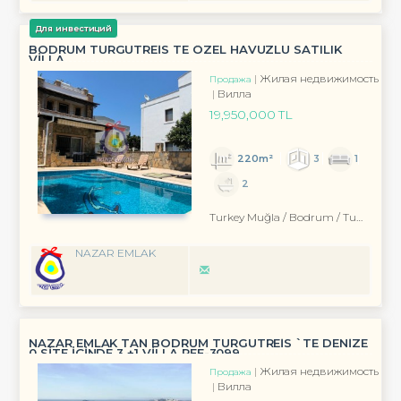
Для инвестиций
BODRUM TURGUTREİS TE ÖZEL HAVUZLU SATILIK
VİLLA
Жилая недвижимость
Продажа
Вилла
19,950,000 TL
220m²
3
1
2
Turkey Muğla / Bodrum
/ Turgutreis
NAZAR EMLAK
NAZAR EMLAK TAN BODRUM TURGUTREİS `TE DENİZE
0 SİTE İÇİNDE 3 +1 VİLLA REF-3099
Жилая недвижимость
Продажа
Вилла