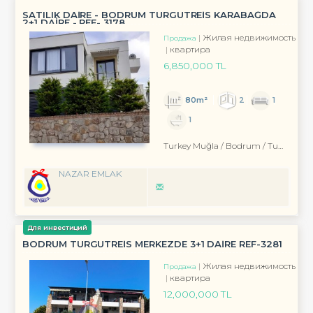
SATILIK DAİRE - BODRUM TURGUTREİS KARABAĞDA
2+1 DAİRE - REF- 3178
Жилая недвижимость
Продажа
квартира
6,850,000 TL
80m²
2
1
1
Turkey Muğla / Bodrum
/ Turgutreis
NAZAR EMLAK
Для инвестиций
BODRUM TURGUTREİS MERKEZDE 3+1 DAİRE REF-3281
Жилая недвижимость
Продажа
квартира
12,000,000 TL