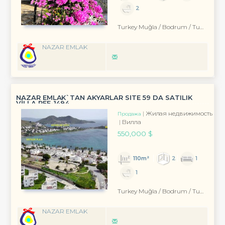
2
Turkey Muğla / Bodrum
/ Turgutreis
NAZAR EMLAK
NAZAR EMLAK`TAN AKYARLAR SİTE 59 DA SATILIK
VİLLA REF-1494
Жилая недвижимость
Продажа
Вилла
550,000 $
110m²
2
1
1
Turkey Muğla / Bodrum
/ Turgutreis
NAZAR EMLAK