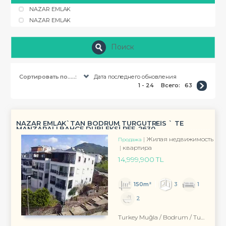
NAZAR EMLAK
NAZAR EMLAK
Поиск
Сортировать по.....:
Дата последнего обновления
1 - 24
Всего:
63
NAZAR EMLAK`TAN BODRUM TURGUTREİS ` TE
MANZARALI BAHÇE DUBLEKSİ REF-2630
Жилая недвижимость
Продажа
квартира
14,999,900 TL
150m²
3
1
2
Turkey Muğla / Bodrum
/ Turgutreis