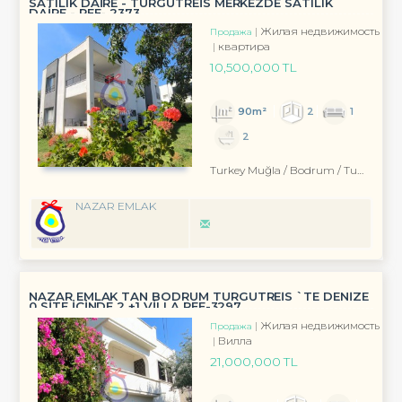
SATILIK DAİRE - TURGUTREİS MERKEZDE SATILIK
DAİRE - REF- 2373
Жилая недвижимость
Продажа
квартира
10,500,000 TL
90m²
2
1
2
Turkey Muğla / Bodrum
/ Turgutreis
NAZAR EMLAK
NAZAR EMLAK TAN BODRUM TURGUTREİS `TE DENİZE
0 SİTE İÇİNDE 2 +1 VİLLA REF-3297
Жилая недвижимость
Продажа
Вилла
21,000,000 TL