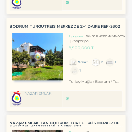
BODRUM TURGUTREİS MERKEZDE 2+1 DAİRE REF-3302
Жилая недвижимость
Продажа
квартира
9,900,000 TL
90m²
2
1
1
Turkey Muğla / Bodrum
/ Turgutreis
NAZAR EMLAK
NAZAR EMLAK TAN BODRUM TURGUTREİS MERKEZDE
3 +1 ÖZEL HAVUZLU VİLLA REF-3211