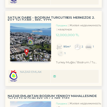
SATILIK DAİRE - BODRUM TURGUTREİS MERKEZDE 2.
KAT 2+1 DAİRE - REF- 3275
Жилая недвижимость
Продажа
квартира
12,000,000 TL
95m²
2
1
1
Turkey Muğla / Bodrum
/ Turgutreis
NAZAR EMLAK
NAZAR EMLAKTAN BODRUM YENIKÖY MAHALLESINDE
2+1 SATILIK DUBLEKS VİLLA REF-3253
Жилая недвижимость
Продажа