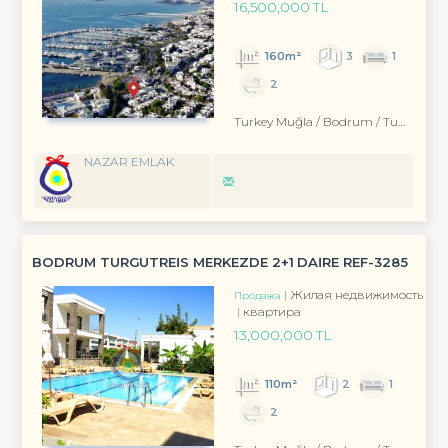
16,500,000 TL
160m²
3
1
2
Turkey Muğla / Bodrum
/ Turgutreis
NAZAR EMLAK
BODRUM TURGUTREİS MERKEZDE 2+1 DAİRE REF-3285
Жилая недвижимость
Продажа
квартира
13,000,000 TL
110m²
2
1
2