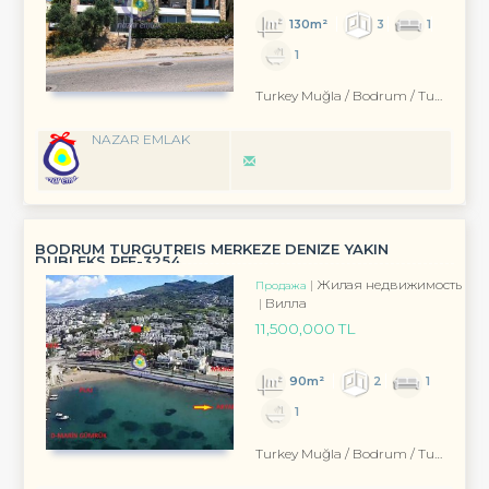
130m²
3
1
1
Turkey Muğla / Bodrum
/ Turgutreis
NAZAR EMLAK
BODRUM TURGUTREİS MERKEZE DENİZE YAKIN
DUBLEKS REF-3254
Жилая недвижимость
Продажа
Вилла
11,500,000 TL
90m²
2
1
1
Turkey Muğla / Bodrum
/ Turgutreis