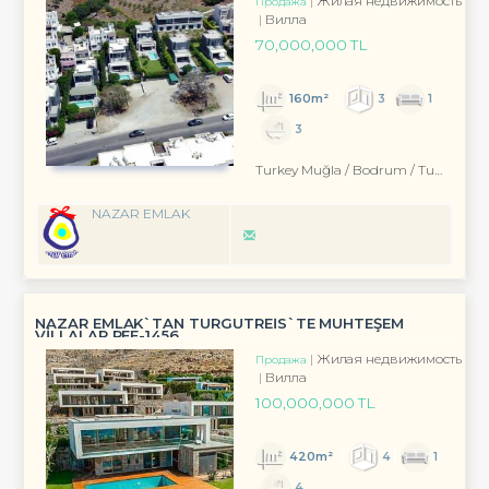
Жилая недвижимость
Продажа
Вилла
70,000,000 TL
160m²
3
1
3
Turkey Muğla / Bodrum
/ Turgutreis
NAZAR EMLAK
NAZAR EMLAK`TAN TURGUTREİS`TE MUHTEŞEM
VİLLALAR REF-1456
Жилая недвижимость
Продажа
Вилла
100,000,000 TL
420m²
4
1
4