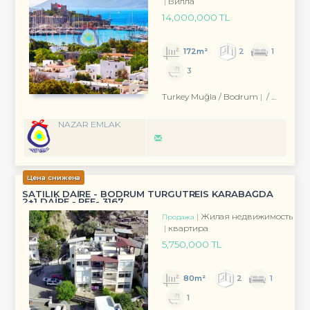
Вилла
14,000,000 TL
172m²
2
1
3
Turkey Muğla / Bodrum
/ Eskiçeşme Mah.
NAZAR EMLAK
Цена снижена
SATILIK DAİRE - BODRUM TURGUTREİS KARABAĞDA
2+1 DAİRE - REF- 3167
Жилая недвижимость
Продажа
квартира
5,750,000 TL
80m²
2
1
1