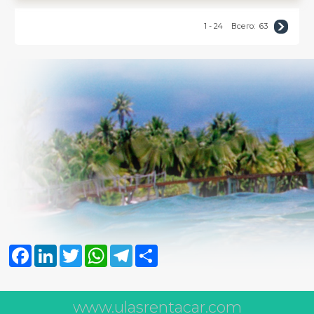
1 - 24
Всего:
63
Facebook
LinkedIn
Twitter
WhatsApp
Telegram
Share
www.ulasrentacar.com