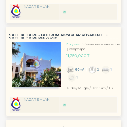
NAZAR EMLAK
SATILIK DAİRE - BODRUM AKYARLAR RÜYAKENTTE
SATILIK DAİRE REF-2490
Жилая недвижимость
Продажа
квартира
11,250,000 TL
80m²
2
1
1
Turkey Muğla / Bodrum
/ Turgutreis
NAZAR EMLAK