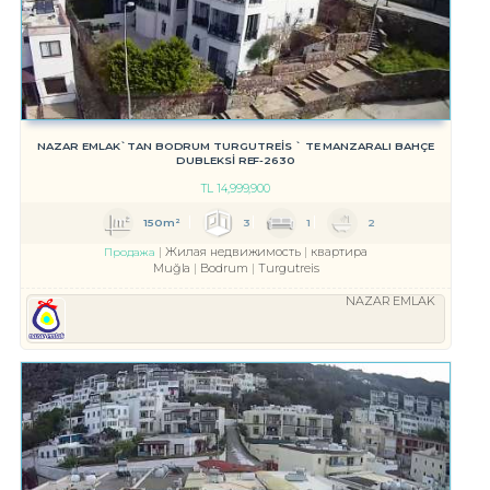
NAZAR EMLAK`TAN BODRUM TURGUTREİS ` TE MANZARALI BAHÇE
DUBLEKSİ REF-2630
TL
14,999,900
150m²
3
1
2
Жилая недвижимость
квартира
Продажа
Muğla
Bodrum
Turgutreis
NAZAR EMLAK