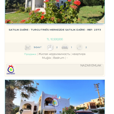
SATILIK DAİRE - TURGUTREİS MERKEZDE SATILIK DAİRE - REF- 2373
TL
10,500,000
90m²
2
1
2
Жилая недвижимость
квартира
Продажа
Muğla
Bodrum
-
NAZAR EMLAK