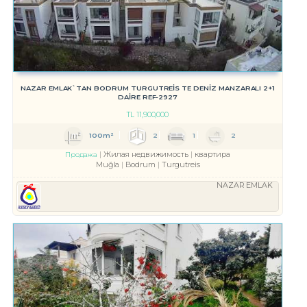
NAZAR EMLAK`TAN BODRUM TURGUTREİS TE DENİZ MANZARALI 2+1
DAİRE REF-2927
TL
11,900,000
100m²
2
1
2
Жилая недвижимость
квартира
Продажа
Muğla
Bodrum
Turgutreis
NAZAR EMLAK