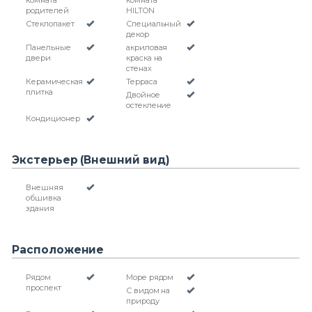
комната
комната
родителей
HILTON
Стеклопакет
Специальный
декор
Панельные
акриловая
двери
краска на
стенах
Керамическая
Терраса
плитка
Двойное
остекление
Кондиционер
Экстерьер (Внешний вид)
Внешняя
обшивка
здания
Расположение
Рядом
Море рядом
проспект
С видом на
природу