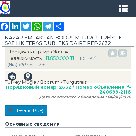
Facebook
LinkedIn
Twitter
WhatsApp
Telegram
Share
NAZAR EMLAK'TAN BODRUM TURGUTREİS'TE
SATILIK TERAS DUBLEKS DAİRE REF-2632
Продажа квартира Жилая
11,850,000 TL
недвижимость
110 m²
/
(Net)
100 m²
3 + 1
Turkey Muğla / Bodrum
/ Turgutreis
Порядковый номер:
2632
/ Номер объявления:
f-
240699-2116
Дата последнего обновления :
04/06/2026
Печать (PDF)
Основные сведения