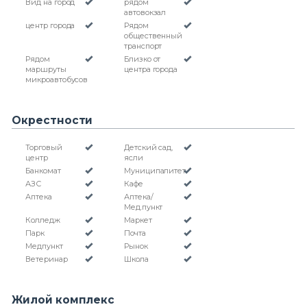
Вид на город
рядом
автовокзал
центр города
Рядом
общественный
транспорт
Рядом
Близко от
маршруты
центра города
микроавтобусов
Окрестности
Торговый
Детский сад,
центр
ясли
Банкомат
Муниципалитет
АЗС
Кафе
Аптека
Аптека/
Мед.пункт
Колледж
Маркет
Парк
Почта
Медпункт
Рынок
Ветеринар
Школа
Жилой комплекс