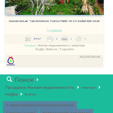
NAZAR EMLAK`TAN BODRUM TURGUTREİS TE 2+1 DAİRE REF-2928
TL
9,500,000
87m²
2
1
1
Жилая недвижимость
квартира
Продажа
Muğla
Bodrum
Turgutreis
NAZAR EMLAK
Поиск
Продажа-Жилая недвижимость
квартира
Muğla
Bodrum
С гарантированным рентным доходом
С видом на море
Недвижимость для отдыха