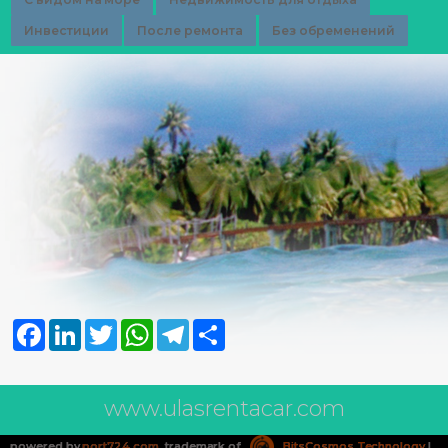
Инвестиции
После ремонта
Без обременений
Facebook
LinkedIn
Twitter
WhatsApp
Telegram
Share
www.ulasrentacar.com
powered by
port724.com
, trademark of
BitsCosmos Technology
|