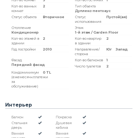
Кол-во комнат
3
Кол-во гостиных
1
Кол-во ванных
2
Тип объекта
комнат
Дуплекс-пентхаус
Статус объекта
Вторичное
Статус
Пустой(ая)
использования
Отопление
Этаж
Кондиционер
1-й этаж / Garden Floor
Кол-во этажей в
2
Кол-во квартир
2
здании
в здании
Год постройки
2010
Направление/
Юг
Запад
сторона
Фасад
Кол-во балконов
1
Передний фасад
Число туалетов
2
Кондоминимум
0 TL
(ежемесячн.платежи
за
обслуживание)
Интерьер
Балкон
Покраска
Стальная
Душевая
дверь
кабина
Ванная
Ванная