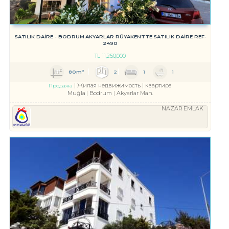
SATILIK DAİRE - BODRUM AKYARLAR RÜYAKENTTE SATILIK DAİRE REF-
2490
TL
11,250,000
80m²
2
1
1
Жилая недвижимость
квартира
Продажа
Muğla
Bodrum
Akyarlar Mah.
NAZAR EMLAK