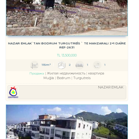
NAZAR EMLAK`TAN BODRUM TURGUTREİS ` TE MANZARALI 2+1 DAİRE
REF-2631
TL
13,500,000
115m²
2
1
1
Жилая недвижимость
квартира
Продажа
Muğla
Bodrum
Turgutreis
NAZAR EMLAK