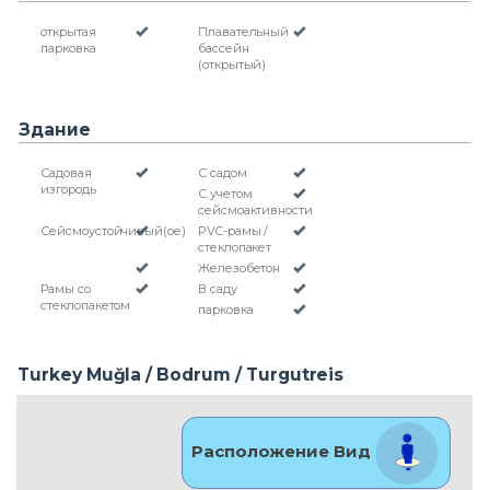
открытая
Плавательный
парковка
бассейн
(открытый)
Здание
Садовая
С садом
изгородь
С учетом
сейсмоактивности
Сейсмоустойчивый(ое)
PVC-рамы /
стеклопакет
Железобетон
Рамы со
В саду
стеклопакетом
парковка
Turkey Muğla / Bodrum
/ Turgutreis
Расположение Вид