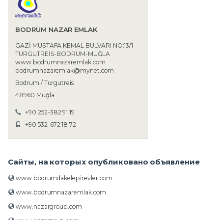
BODRUM NAZAR EMLAK
GAZİ MUSTAFA KEMAL BULVARI NO:13/1
TURGUTREİS-BODRUM-MUĞLA
www.bodrumnazaremlak.com
bodrumnazaremlak@mynet.com
Bodrum / Turgutreis
48960 Muğla
+90 252-382 91 19
+90 532-672 18 72
Сайты, на которых опубликовано объявление
www.bodrumdakelepirevler.com
www.bodrumnazaremlak.com
www.nazargroup.com