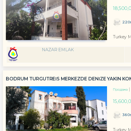
18,500,
220
Turkey 
NAZAR EMLAK
BODRUM TURGUTREİS MERKEZDE DENİZE YAKIN KOMP
Продажа
15,600,
360
Turkey 