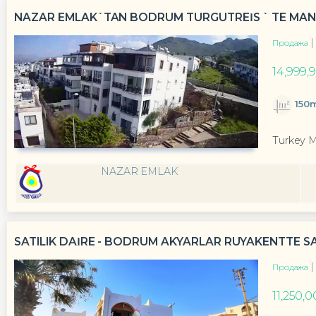
NAZAR EMLAK`TAN BODRUM TURGUTREİS ` TE MANZ
Продажа
14,999,
150
Turkey 
NAZAR EMLAK
SATILIK DAİRE - BODRUM AKYARLAR RÜYAKENTTE SA
Продажа
11,250,