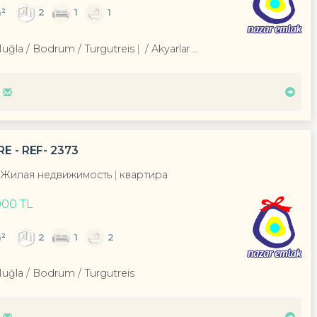
²
2
1
1
Muğla / Bodrum
/ Turgutreis
/ Akyarlar Mah.
E - REF- 2373
Жилая недвижимость
квартира
000 TL
²
2
1
2
Muğla / Bodrum
/ Turgutreis