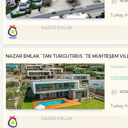
160
Turkey 
NAZAR EMLAK
NAZAR EMLAK`TAN TURGUTREİS`TE MUHTEŞEM VİLL
Продажа
100,000
420
Turkey 
NAZAR EMLAK