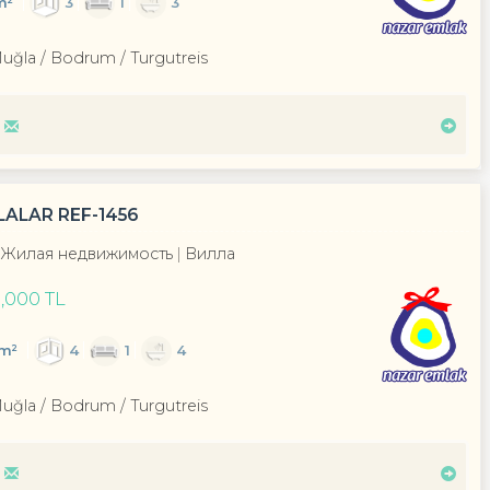
m²
3
1
3
Muğla / Bodrum
/ Turgutreis
ALAR REF-1456
Жилая недвижимость
Вилла
,000 TL
m²
4
1
4
Muğla / Bodrum
/ Turgutreis