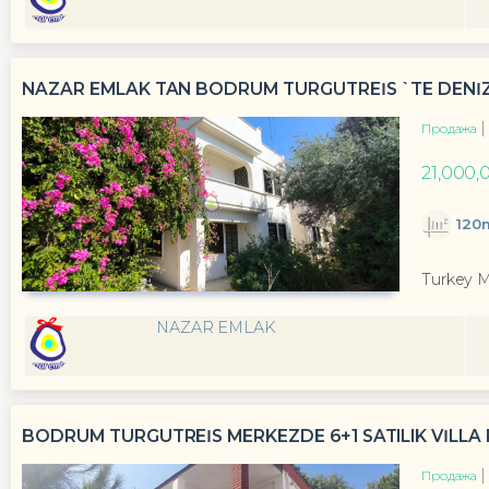
NAZAR EMLAK TAN BODRUM TURGUTREİS `TE DENİZE 0
Продажа
21,000,
120
Turkey 
NAZAR EMLAK
BODRUM TURGUTREİS MERKEZDE 6+1 SATILIK VİLLA 
Продажа