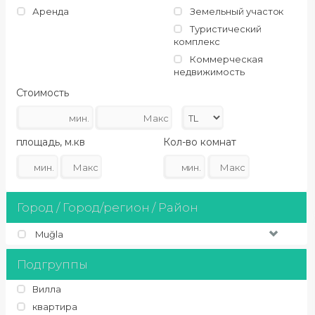
Аренда
Земельный участок
Туристический
комплекс
Коммерческая
недвижимость
Стоимость
площадь, м.кв
Кол-во комнат
Город / Город/регион / Район
Muğla
Подгруппы
Вилла
квартира