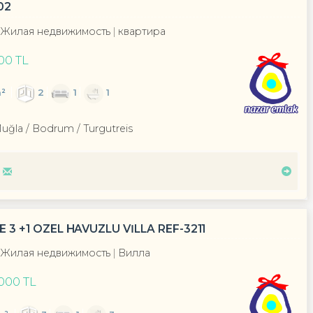
02
Жилая недвижимость
квартира
00 TL
²
2
1
1
Muğla / Bodrum
/ Turgutreis
 +1 ÖZEL HAVUZLU VİLLA REF-3211
Жилая недвижимость
Вилла
000 TL