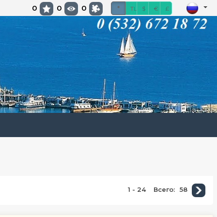
0
0
0
*
TL
$
€
£
1 - 24
Всего:
58