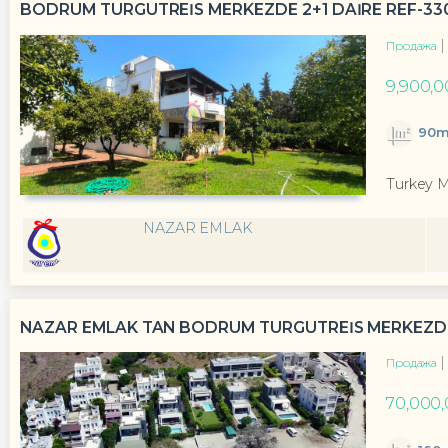
BODRUM TURGUTREİS MERKEZDE 2+1 DAİRE REF-33
Продажа
9,900,0
90m
Turkey 
NAZAR EMLAK
NAZAR EMLAK TAN BODRUM TURGUTREİS MERKEZDE 3
Продажа
70,000,