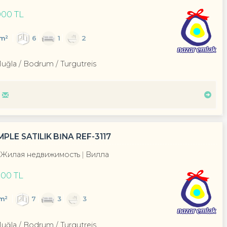
000 TL
m²
6
1
2
Muğla / Bodrum
/ Turgutreis
LE SATILIK BİNA REF-3117
Жилая недвижимость
Вилла
000 TL
m²
7
3
3
Muğla / Bodrum
/ Turgutreis