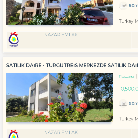
80m
Turkey 
NAZAR EMLAK
SATILIK DAİRE - TURGUTREİS MERKEZDE SATILIK DAİR
Продажа
10,500,
90m
Turkey 
NAZAR EMLAK