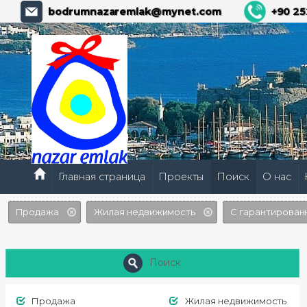
bodrumnazaremlak@mynet.com
+90 25
Главная страница
Проекты
Поиск
О нас
Продажа
Жилая недвижимость
С гарантирован
Поиск
Продажа
Жилая недвижимость