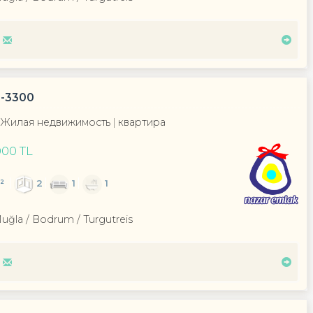
F-3300
Жилая недвижимость
квартира
000 TL
²
2
1
1
Muğla / Bodrum
/ Turgutreis