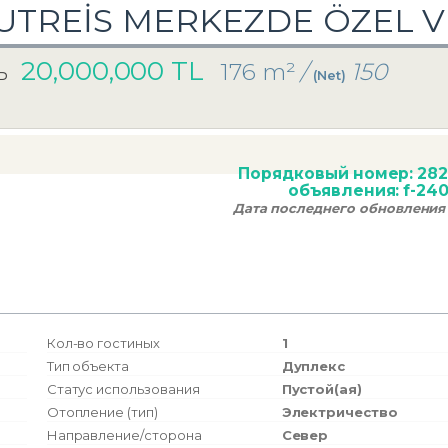
TREİS MERKEZDE ÖZEL Vİ
20,000,000 TL
176 m²
/
150
ь
(Net)
Порядковый номер:
282
объявления:
f-24
Дата последнего обновления
Кол-во гостиных
1
Тип объекта
Дуплекс
Статус использования
Пустой(ая)
Отопление (тип)
Электричество
Направление/сторона
Север