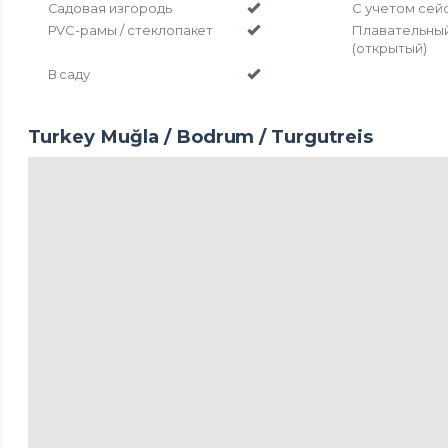
Садовая изгородь
С учетом сей
PVC-рамы / стеклопакет
Плавательны
(открытый)
В саду
Turkey Muğla / Bodrum
/ Turgutreis