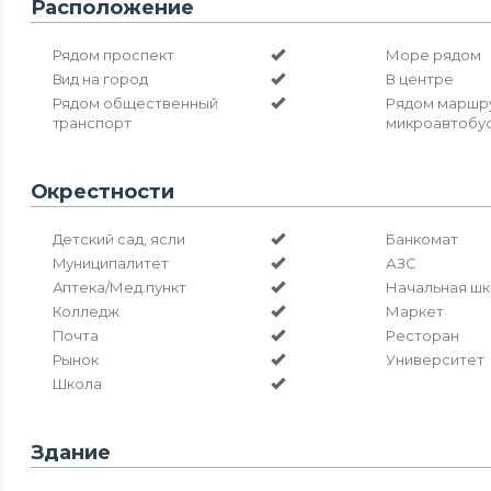
Расположение
Рядом проспект
Море рядом
Вид на город
В центре
Рядом общественный
Рядом маршр
транспорт
микроавтобу
Окрестности
Детский сад, ясли
Банкомат
Муниципалитет
АЗС
Аптека/Мед.пункт
Начальная шк
Колледж
Маркет
Почта
Ресторан
Рынок
Университет
Школа
Здание