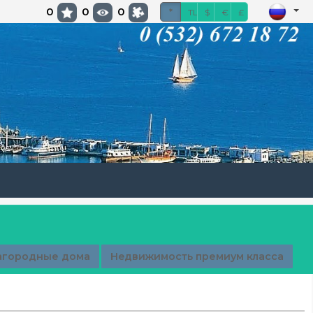
0
0
0
*
TL
$
€
£
агородные дома
Недвижимость премиум класса