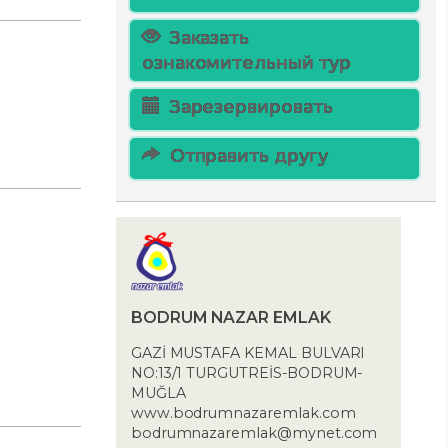
Заказать
ознакомительный тур
Зарезервировать
Отправить другу
BODRUM NAZAR EMLAK
GAZİ MUSTAFA KEMAL BULVARI
NO:13/1 TURGUTREİS-BODRUM-
MUĞLA
www.bodrumnazaremlak.com
bodrumnazaremlak@mynet.com