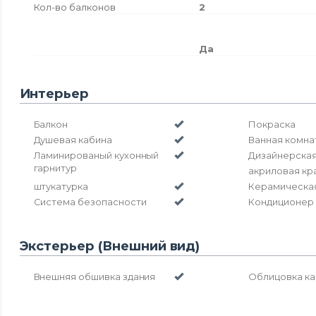
Кол-во балконов
2
Да
Интерьер
Балкон
Покраска
Душевая кабина
Ванная комна
Ламинированый кухонный
Дизайнерская
гарнитур
акриловая кра
штукатурка
Керамическая
Система безопасности
Кондиционер
Экстерьер (Внешний вид)
Внешняя обшивка здания
Облицовка к