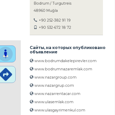
Bodrum / Turgutreis
48960 Muğla
+90 252-382 91 19
+90 532-672 18 72
Сайты, на которых опубликовано
объявление
www.bodrumdakelepirevler.com
www.bodrumnazaremlak.com
www.nazargroup.com
www.nazargrup.com
www.nazarrentacar.com
www.ulasemlak.com
www.ulasgayrimenkul.com