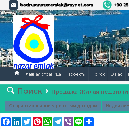
bodrumnazaremlak@mynet.com
+90 25
Главная страница
Проекты
Поиск
О нас
Поиск
Продажа-Жилая недвижи
С гарантированным рентным доходом
Недвижим
Facebook
LinkedIn
Twitter
Pinterest
WhatsApp
Telegram
Viber
Line
Share