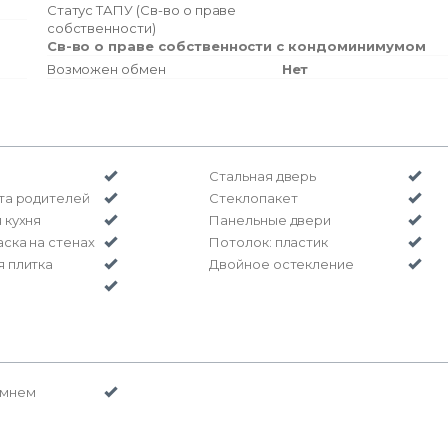
Статус ТАПУ (Св-во о праве
собственности)
Св-во о праве собственности с кондоминимумом
Возможен обмен
Нет
Стальная дверь
та родителей
Стеклопакет
 кухня
Панельные двери
ска на стенах
Потолок: пластик
 плитка
Двойное остекление
амнем