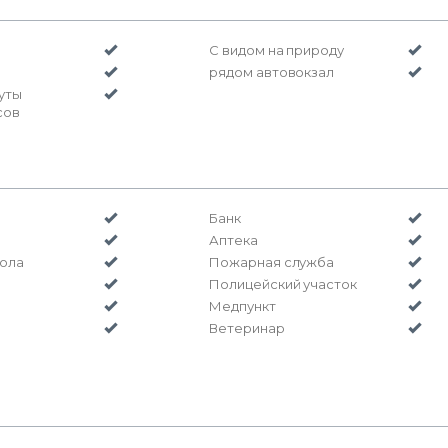
С видом на природу
рядом автовокзал
уты
сов
Банк
Аптека
ола
Пожарная служба
Полицейский участок
Медпункт
Ветеринар