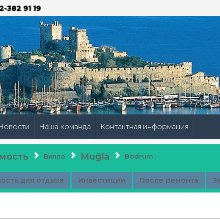
2-382 91 19
Новости
Наша команда
Контактная информация
мость
Muğla
Вилла
Bodrum
ость для отдыха
Инвестиции
После ремонта
З