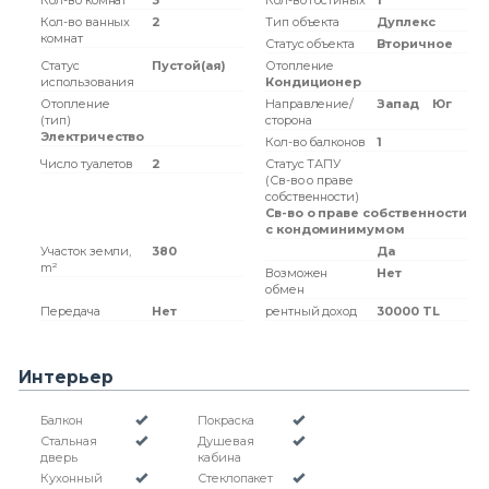
Кол-во комнат
3
Кол-во гостиных
1
Кол-во ванных
2
Тип объекта
Дуплекс
комнат
Статус объекта
Вторичное
Статус
Пустой(ая)
Отопление
использования
Кондиционер
Отопление
Направление/
Запад
Юг
(тип)
сторона
Электричество
Кол-во балконов
1
Число туалетов
2
Статус ТАПУ
(Св-во о праве
собственности)
Св-во о праве собственности
с кондоминимумом
Участок земли,
380
Да
m²
Возможен
Нет
обмен
Передача
Нет
рентный доход
30000 TL
Интерьер
Балкон
Покраска
Стальная
Душевая
дверь
кабина
Кухонный
Стеклопакет