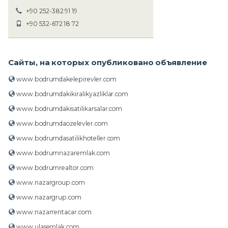
+90 252-382 91 19
+90 532-672 18 72
Сайты, на которых опубликовано объявление
www.bodrumdakelepirevler.com
www.bodrumdakikiralikyazliklar.com
www.bodrumdakisatilikarsalar.com
www.bodrumdaozelevler.com
www.bodrumdasatilikhoteller.com
www.bodrumnazaremlak.com
www.bodrumrealtor.com
www.nazargroup.com
www.nazargrup.com
www.nazarrentacar.com
www.ulasemlak.com