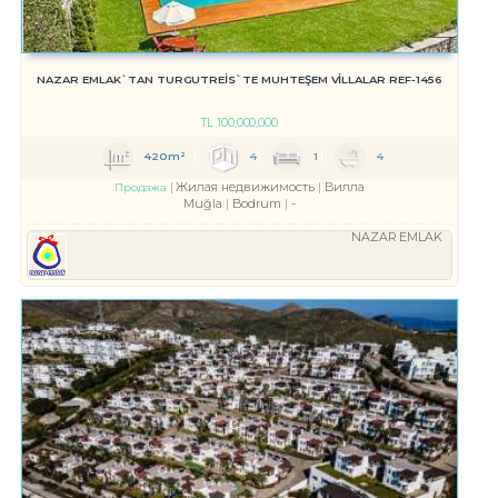
NAZAR EMLAK`TAN TURGUTREİS`TE MUHTEŞEM VİLLALAR REF-1456
TL
100,000,000
420m²
4
1
4
Жилая недвижимость
Вилла
Продажа
Muğla
Bodrum
-
NAZAR EMLAK