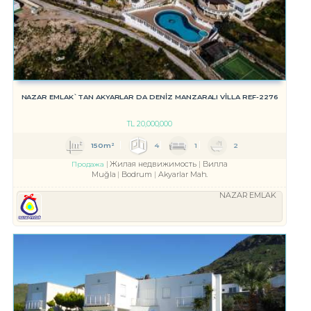
NAZAR EMLAK`TAN AKYARLAR DA DENİZ MANZARALI VİLLA REF-2276
TL
20,000,000
150m²
4
1
2
Жилая недвижимость
Вилла
Продажа
Muğla
Bodrum
Akyarlar Mah.
NAZAR EMLAK