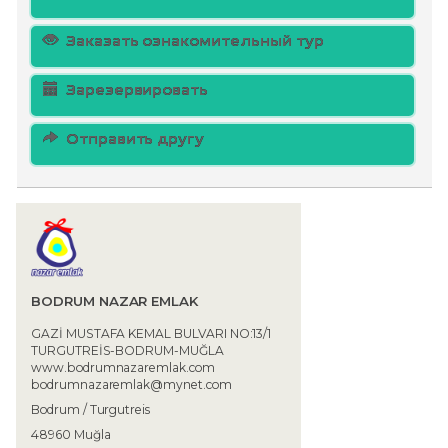
Заказать ознакомительный тур
Зарезервировать
Отправить другу
BODRUM NAZAR EMLAK
GAZİ MUSTAFA KEMAL BULVARI NO:13/1
TURGUTREİS-BODRUM-MUĞLA
www.bodrumnazaremlak.com
bodrumnazaremlak@mynet.com
Bodrum / Turgutreis
48960 Muğla