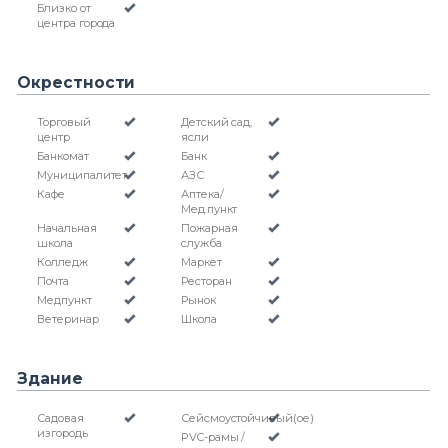
Близко от
центра города
Окрестности
Торговый
Детский сад,
центр
ясли
Банкомат
Банк
Муниципалитет
АЗС
Кафе
Аптека/
Мед.пункт
Начальная
Пожарная
школа
служба
Колледж
Маркет
Почта
Ресторан
Медпункт
Рынок
Ветеринар
Школа
Здание
Садовая
Сейсмоустойчивый(ое)
изгородь
PVC-рамы /