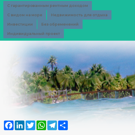
С гарантированным рентным доходом
С видом на море
Недвижимость для отдыха
Инвестиции
Без обременений
Индивидуальный проект
Facebook
LinkedIn
Twitter
WhatsApp
Telegram
Share