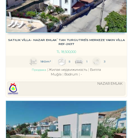
SATILIK VİLLA - NAZAR EMLAK`TAN TURGUTREİS MERKEZE YAKIN VİLLA
REF-2637
TL
18,500,000
180m²
5
1
3
Жилая недвижимость
Вилла
Продажа
Muğla
Bodrum
-
NAZAR EMLAK