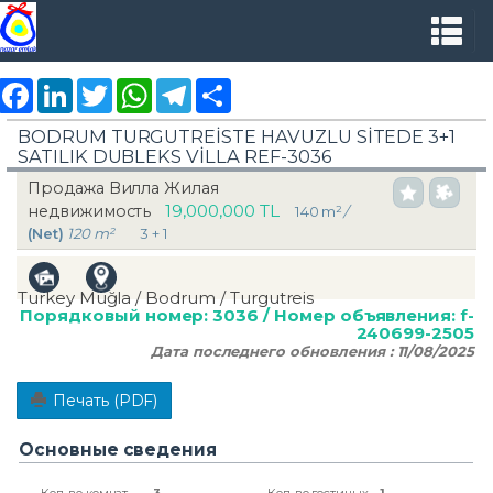
Facebook
LinkedIn
Twitter
WhatsApp
Telegram
Share
BODRUM TURGUTREİSTE HAVUZLU SİTEDE 3+1
SATILIK DUBLEKS VİLLA REF-3036
Продажа Вилла Жилая
19,000,000 TL
недвижимость
140 m²
/
(Net)
120 m²
3 + 1
Turkey Muğla / Bodrum
/ Turgutreis
Порядковый номер:
3036
/ Номер объявления:
f-
240699-2505
Дата последнего обновления :
11/08/2025
Печать (PDF)
Основные сведения