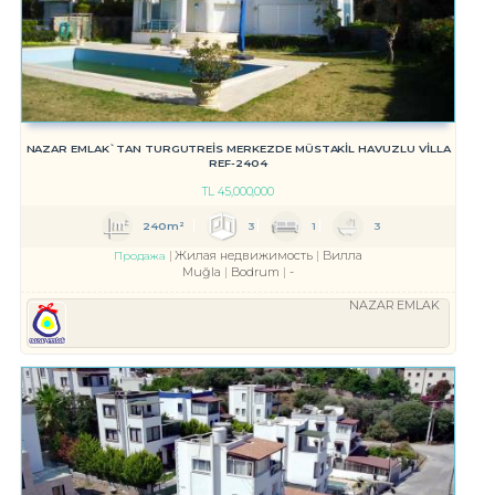
NAZAR EMLAK`TAN TURGUTREİS MERKEZDE MÜSTAKİL HAVUZLU VİLLA
REF-2404
TL
45,000,000
240m²
3
1
3
Жилая недвижимость
Вилла
Продажа
Muğla
Bodrum
-
NAZAR EMLAK