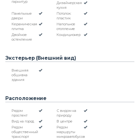
гарнитур
Дизайнерская
кухня
Панельные
Потолок:
двери
пластик
Керамическая
Напольное
плитка
отопление
Двойное
Кондиционер
остекление
Экстерьер (Внешний вид)
Внешняя
обшивка
здания
Расположение
Рядом
С видом на
проспект
природу
Вид на город
В центре
Рядом
Рядом
общественный
маршруты
транспорт
микроавтобусов