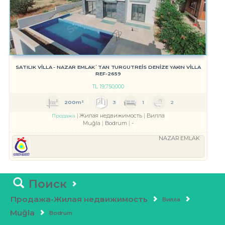
SATILIK VİLLA - NAZAR EMLAK`TAN TURGUTREİS DENİZE YAKIN VİLLA
REF-2659
TL
19,750,000
200m²
3
1
2
Жилая недвижимость
Вилла
Продажа
Muğla
Bodrum
-
NAZAR EMLAK
Поиск
Продажа-Жилая недвижимость
Вилла
Muğla
Bodrum