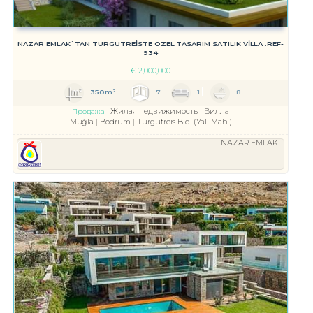
NAZAR EMLAK`TAN TURGUTREİSTE ÖZEL TASARIM SATILIK VİLLA .REF-
934
€
2,000,000
350m²
7
1
8
Жилая недвижимость
Вилла
Продажа
Muğla
Bodrum
Turgutreis Bld. (Yalı Mah.)
NAZAR EMLAK