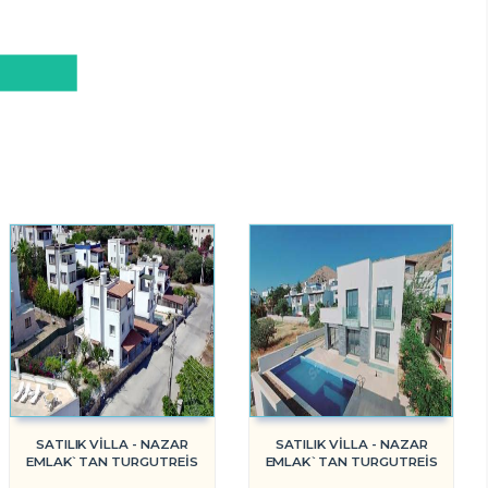
SATILIK VİLLA - NAZAR
SATILIK VİLLA - NAZAR
EMLAK`TAN TURGUTREİS
EMLAK`TAN TURGUTREİS
MERKEZE YAKIN VİLLA REF-
DENİZE YAKIN VİLLA REF-2659