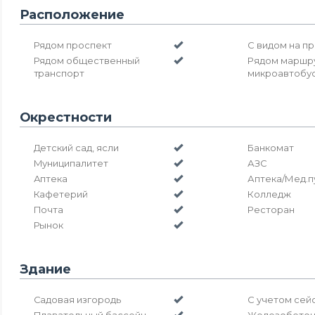
Расположение
Рядом проспект
С видом на п
Рядом общественный
Рядом маршр
транспорт
микроавтобу
Окрестности
Детский сад, ясли
Банкомат
Муниципалитет
АЗС
Аптека
Аптека/Мед.п
Кафетерий
Колледж
Почта
Ресторан
Рынок
Здание
Садовая изгородь
С учетом сей