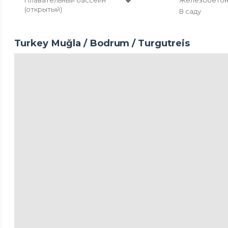
Плавательный бассейн
Железобето
(открытый)
В саду
Turkey Muğla / Bodrum
/ Turgutreis