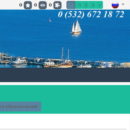
0
0
0
*
TL
$
€
£
ез обременений