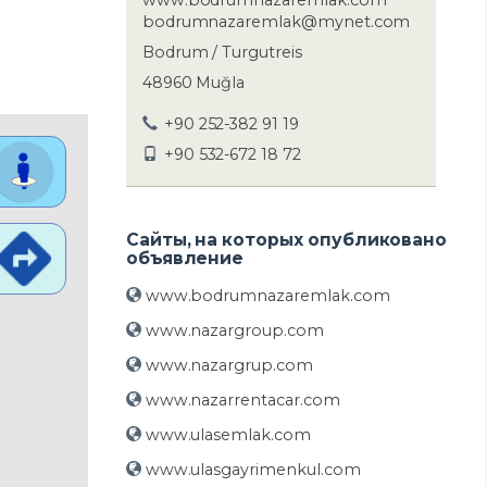
www.bodrumnazaremlak.com
bodrumnazaremlak@mynet.com
Bodrum / Turgutreis
48960 Muğla
+90 252-382 91 19
+90 532-672 18 72
Сайты, на которых опубликовано
объявление
www.bodrumnazaremlak.com
www.nazargroup.com
www.nazargrup.com
www.nazarrentacar.com
www.ulasemlak.com
www.ulasgayrimenkul.com