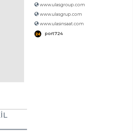
www.ulasgroup.com
www.ulasgrup.com
www.ulasinsaat.com
port724
İL