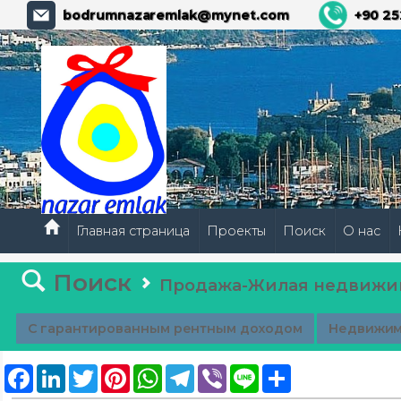
bodrumnazaremlak@mynet.com
+90 25
Главная страница
Проекты
Поиск
О нас
Поиск
Продажа-Жилая недвижи
С гарантированным рентным доходом
Недвижим
Facebook
LinkedIn
Twitter
Pinterest
WhatsApp
Telegram
Viber
Line
Share