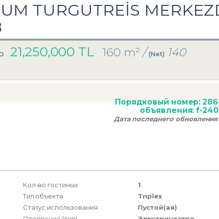
UM TURGUTREİS MERKEZDE
8
21,250,000 TL
160 m²
/
140
ь
(Net)
Порядковый номер:
286
объявления:
f-24
Дата последнего обновления
Кол-во гостиных
1
Тип объекта
Triplex
Статус использования
Пустой(ая)
Отопление (тип)
Электричество