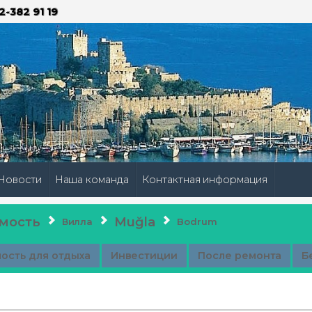
2-382 91 19
Новости
Наша команда
Контактная информация
мость
Muğla
Вилла
Bodrum
ость для отдыха
Инвестиции
После ремонта
Б