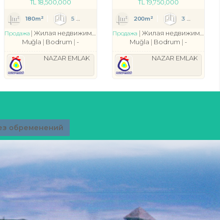
TL
18,500,000
TL
19,750,000
2637
3
180m²
5
1
3
200m²
3
1
Вилла
Жилая недвижимость
Вилла
Жилая недвижимость
Продажа
Продажа
Muğla
Bodrum
-
Muğla
Bodrum
-
NAZAR EMLAK
NAZAR EMLAK
ез обременений