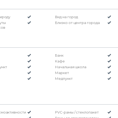
рироду
Вид на город
уты
Близко от центра города
сов
Банк
Кафе
ункт
Начальная школа
Маркет
Медпункт
смоактивности
PVC-рамы / стеклопакет