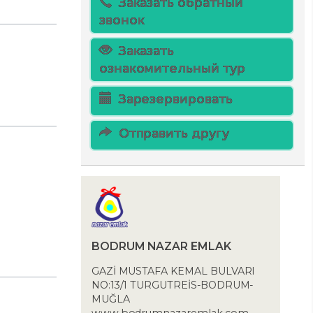
Заказать обратный
звонок
Заказать
ознакомительный тур
Зарезервировать
Отправить другу
BODRUM NAZAR EMLAK
GAZİ MUSTAFA KEMAL BULVARI
NO:13/1 TURGUTREİS-BODRUM-
MUĞLA