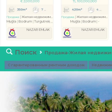
€
2,000,000
TL
100,000,000
934
350m²
7
1
8
420m²
4
Жилая недвижимость
Вилла
Жилая недвижимость
Продажа
Продажа
Muğla
Bodrum
Turgutreis Bld. (Yalı Mah.)
Muğla
Bodrum
-
NAZAR EMLAK
NAZAR EMLAK
Поиск
Продажа-Жилая недвижи
С гарантированным рентным доходом
Недвижим