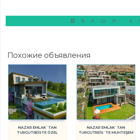
ВАШИ К
Похожие объявления
NAZAR EMLAK`TAN
NAZAR EMLAK`TAN
TURGUTREİSTE ÖZEL
TURGUTREİS`TE MUHTEŞEM
TASARIM SATILIK VİLLA .REF-
VİLLALAR REF-1456