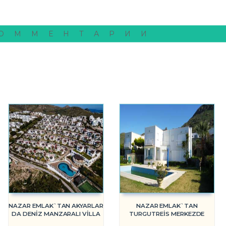
ОММЕНТАРИИ
NAZAR EMLAK`TAN AKYARLAR
NAZAR EMLAK`TAN
DA DENİZ MANZARALI VİLLA
TURGUTREİS MERKEZDE
REF-2276
MÜSTAKİL HAVUZLU VİLLA