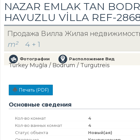
NAZAR EMLAK TAN BODR
HAVUZLU VİLLA REF-286
Продажа Вилла Жилая недвижимост
m²
4 + 1
Фотографии
Расположение Вид
Turkey Muğla / Bodrum
/ Turgutreis
Печать (PDF)
Основные сведения
Кол-во комнат
4
Кол-во ванных комнат
4
Статус объекта
Новый(ая)
Отопление
Кондиционер